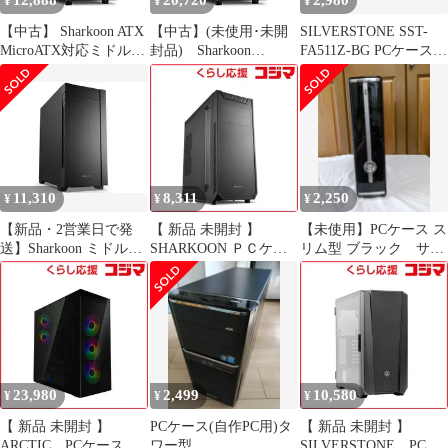
12,888
20,720
2,980
¥
¥
¥
【中古】 Sharkoon ATX
【中古】(未使用･未開
SILVERSTONE SST-
MicroATX対応ミドルタ
封品) Sharkoon
FA511Z-BG PCケース /
ワーPCケース VS4-Vシ
ATX/MicroATX対応ミド
現状品 / ジャンク扱い
リーズ ブラック SHA-
ルタワーPCケース
++924262
VS4-VBK
VS4-Vシリーズ ブラッ
ク SHA-VS4-VBK
kmdlckf
11,310
8,311
2,250
¥
¥
¥
【新品・2営業日で発
【 新品 未開封 】
【未使用】PCケース ス
送】Sharkoon ミドルタ
SHARKOON ＰＣケー
リム型 ブラック サイ
ワーPCケース S25-V2
ス SHA-VS7-VBK 未使
ズ株式会社 6月16日ま
5.25インチベイ搭載可
用 送料無料
で販売
能 Extended ATX／ATX
／Micro-ATX／etc...
SHA-S25-V2
23,980
2,499
10,580
¥
¥
¥
【 新品 未開封 】
PCケース(自作PC用)タ
【 新品 未開封 】
ARCTIC PCケース
ワー型
SILVERSTONE PCケ