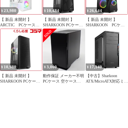
23,980
10,484
26,644
¥
¥
¥
【 新品 未開封 】
【 新品 未開封 】
【 新品 未開封 】
ARCTIC PCケース
SHARKOON PCケース
SHARKOON PCケー
［E-ATX / ATX / Micro
［ATX /Micro ATX
ス［ATX /Micro ATX
ATX / Mini-ITX］
/Mini-ITX］ブラック
/Extended ATX /Mini-
ACPCC00017A 未使用
SHA-VS8RGBBK 未使
ITX］ブラック SHA-
送料無料
用 送料無料
REV300 未使用 送料無
料
10,980
3,000
17,140
¥
¥
¥
【 新品 未開封 】
動作保証 メーカー不明
【中古】Sharkoon
SHARKOON PCケース
PCケース 空ケース
ATX/MicroATX対応ミド
［ATX /Micro ATX
#16357
ルタワーPCケース
/Mini-ITX］ブラック
VS4-Vシリーズ ブラッ
SHA-VS9RGBBK 未使
ク SHA-VS4-VBK
用 送料無料
qqffhab