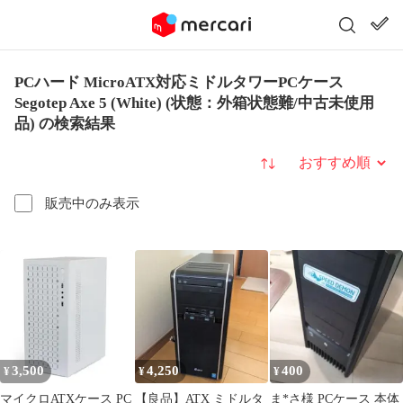
PCハード MicroATX対応ミドルタワーPCケース
Segotep Axe 5 (White) (状態：外箱状態難/中古未使用
品) の検索結果
並び替え
販売中のみ表示
3,500
4,250
400
¥
¥
¥
マイクロATXケース PC
【良品】ATX ミドルタ
ま*さ様 PCケース 本体