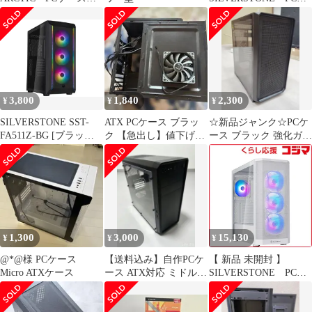
［E-ATX / ATX / Micro
ース SST-FAB2-BG 未
ATX / Mini-ITX］
使用 送料無料
ACPCC00016A 未使用
送料無料
3,800
1,840
2,300
¥
¥
¥
SILVERSTONE SST-
ATX PCケース ブラッ
☆新品ジャンク☆PCケ
FA511Z-BG [ブラック]
ク 【急出し】値下げ可
ース ブラック 強化ガラ
PCケース ++924265
能
スパネル
1,300
3,000
15,130
¥
¥
¥
@*@様 PCケース
【送料込み】自作PCケ
【 新品 未開封 】
Micro ATXケース
ース ATX対応 ミドルタ
SILVERSTONE PCケ
ワー アクリルサイドパ
ース (ATX、Micro-
ネル
ATX、Mini-ITX/ 白)