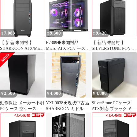
(2569598)
7,088
9,500
9,420
¥
¥
¥
【 新品 未開封 】
E7309◆未開封品
【 新品 未開封 】
SHARKOON ATX/Micro
Micro-ATX PCケース
SILVERSTONE PCケー
ATX対応ミドルタワー
AsiaHorse Peasus-Black
ス［ATX /Micro ATX
PCケース (電源なし・
ミドルタワー 360mmラ
/Mini-ITX］FARA 513
ブラック) SHA-VS4-
ジエーター対応
ブラック SST-FA513-B-
VBK 未使用 送料無料
C 未使用 送料無料
2,500
4,000
4,800
¥
¥
¥
動作保証 メーカー不明
YXL0038★現状中古品
SilverStone PCケース
PCケース 空ケース
SHARKOON ミドルタ
ATX対応 ブラック ミド
#16356
ワーケース
ルタワー USB3.0 フロ
ントメッシュ 側面アク
リル 自作PC ゲーミン
グケース 空ケース