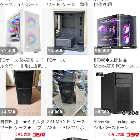
ケース 3.5 サポート ホ
ワー PCケース 動作確
自作PC用
ワイト
認済み、おまけ多数！
7,500
5,500
9,500
¥
¥
¥
PCケース M-ATX ミド
PCケース
E7308◆未開封品
ルタワー, 非常に通気性
Micro-ATX PCケース
の高い メッシュメタル
AsiaHorse Peasus-Black
ミドルタワー 360mmラ
ジエーター対応
4,580
4,000
8,500
¥
¥
¥
自作PC用 ★ミドルタ
ZALMAN PCケース
SilverStone Technology
ワーPCケース★ ブラ
ASRock ATXマザボ
シルバーストーン
ック
Fatal1ty付き！
Micro-ATX ミニタワー
ケース SST-FA313-B-C