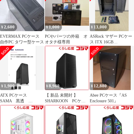
SST-FA514X-WG 未使
用 送料無料
2,600
1,000
13,000
¥
¥
¥
EVERMAX PCケース
PCやパーツの外箱 オ
ASRock マザー PCケー
自作PC タワー型ケース
オタチ様専用
ス ITX 16GB
RAIJINTEKジャンク
1,900
8,980
12,880
¥
¥
¥
ATX PCケース
【 新品 未開封 】
Abee PCケース『AS
SAMA 黒透
SHARKOON PCケー
Enclosure 501』
KUROSUKE
ス［ATX /Micro ATX
/Mini-ITX］ブラック
SHA-VS9BK 未使用 送
料無料