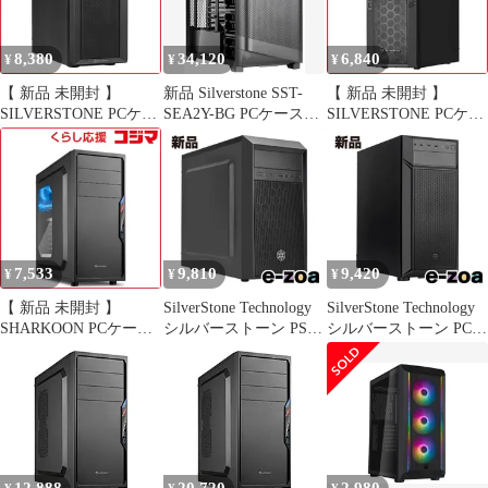
260224-1
8,380
34,120
6,840
¥
¥
¥
【 新品 未開封 】
新品 Silverstone SST-
【 新品 未開封 】
SILVERSTONE PCケー
SEA2Y-BG PCケース
SILVERSTONE PCケー
ス［Micro ATX /Mini-
ATX ミドルタワー 全面
ス PS13 ブラック SST-
ITX］FARA 313(Type-
メッシュ加工 ブラック
PS13B 未使用 送料無料
C) ブラック SST-
国内正規代理店品
FA313-B-C 未使用 送料
無料
7,533
9,810
9,420
¥
¥
¥
【 新品 未開封 】
SilverStone Technology
SilverStone Technology
SHARKOON PCケース
シルバーストーン PS16
シルバーストーン PCケ
(ミドルタワーケース/
ブラック PCケース
ース FARAシリーズ 黒
電源別売り/) フルブラ
MicroATX SST-PS16B
SST-FA513-B-C
ック/アクリルサイドウ
(2479890)
(2566574)
ィンドウパネル仕様
SHA-VS4-WBK 未使用
送料無料