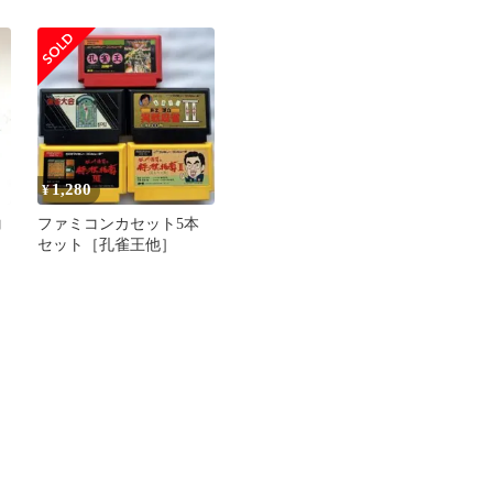
大銀杏
1,280
¥
コ
ファミコンカセット5本
セット［孔雀王他］
メ