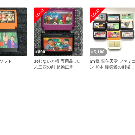
箱説付
800
5,100
¥
¥
ソフト
おむないと様 専用品 FC
h*r様 ㉗任天堂 ファミ
六三四の剣 起動正常
ン 10本 爆笑愛の劇場
霊幻道士 飛龍の拳 
タル