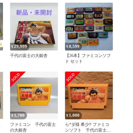
29,999
8,599
¥
¥
ミ
千代の富士の大銀杏
【26本】ファミコンソフ
ト セット
ん
1,700
1,000
¥
¥
大
ファミコン 千代の富士
ら*ダ様 希少‼️ ファミコ
の大銀杏
ンソフト 千代の富士の