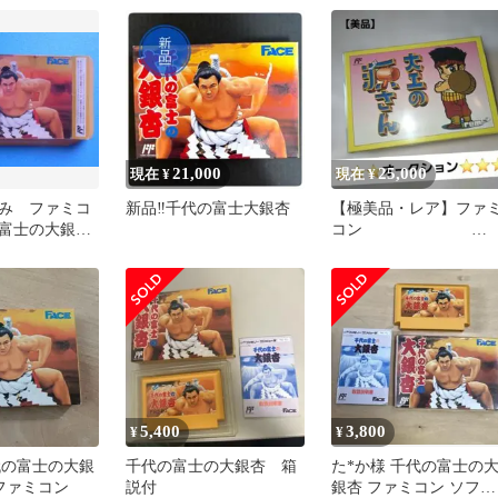
21,000
25,000
現在 ¥
現在 ¥
み ファミコ
新品‼️千代の富士大銀杏
【極美品・レア】ファ
富士の大銀
コン
年 フェイス
大工の源さ
5,400
3,800
¥
¥
代の富士の大銀
千代の富士の大銀杏 箱
た*か様 千代の富士の
 ファミコン
説付
銀杏 ファミコン ソフト