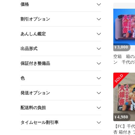
価格
割引オプション
あんしん鑑定
3,000
¥
出品形式
空箱 箱の
ン 千代の
保証付き整備品
杏 1990
色
発送オプション
配送料の負担
4,980
¥
タイムセール割引率
【FC】千
杏 箱付き