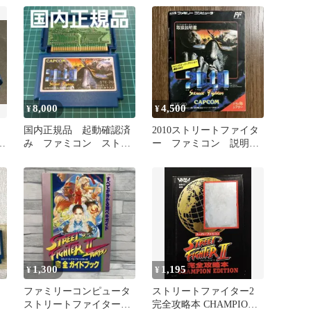
ト
8,000
4,500
¥
¥
国内正規品 起動確認済
2010ストリートファイタ
】
み ファミコン ストリ
ー ファミコン 説明書
ｰ
ートファイター 2010
のみ
1,300
1,195
¥
¥
ファミリーコンピュータ
ストリートファイター2
ストリートファイター2
完全攻略本 CHAMPION