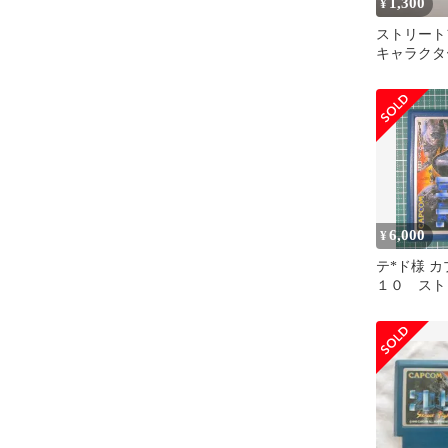
1,300
¥
ストリート
キャラクタ
6,000
¥
テ*ド様 
１０ スト
ター