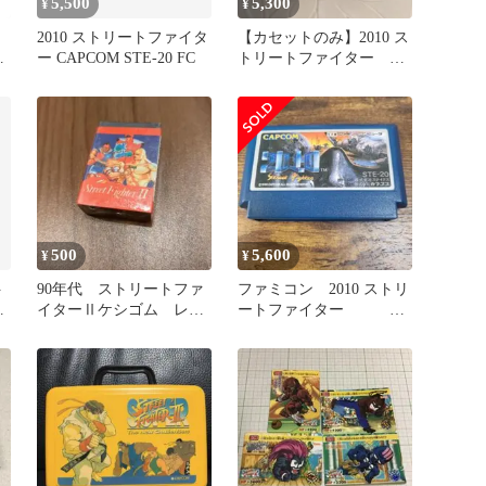
5,500
5,300
¥
¥
2010 ストリートファイタ
【カセットのみ】2010 ス
ー CAPCOM STE-20 FC
トリートファイター フ
ァミコンソフト
500
5,600
¥
¥
ト
90年代 ストリートファ
ファミコン 2010 ストリ
１
イターⅡケシゴム レト
ートファイター ニ
ロ
イマルイチマル