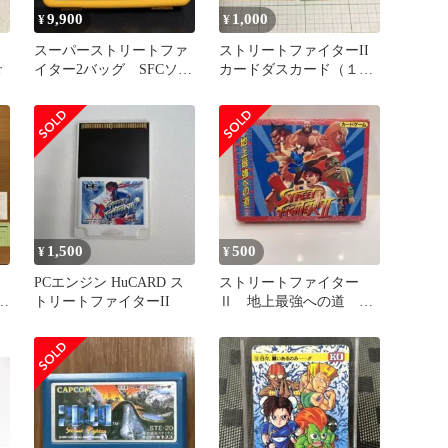
9,900
1,000
¥
¥
ァ
スーパーストリートファ
ストリートファイターII
r
イター2バッグ SFCソフ
カードダスカード（１９
ト専用収納ケース モリ
９４年 その２） ４枚
玩具
1,500
500
¥
¥
PCエンジン HuCARD ス
ストリートファイター
感
トリートファイターII
Ⅱ 地上最強への道 カ
確
ードゲーム