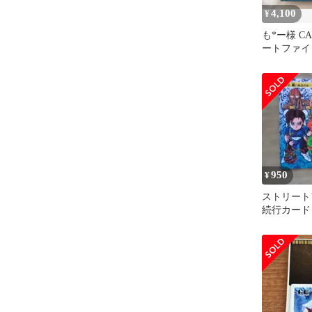
4,100
¥
も*ー様 C
ートファイタ
950
¥
ストリートフ
続行カード 1