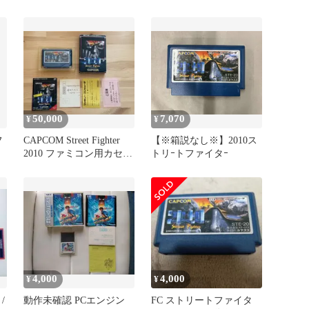
ガイド 1993年6月25日号
EDITION: スーパーファ
ミコン ファミリーコンピ
ュータMagazine編
50,000
7,070
¥
¥
フ
CAPCOM Street Fighter
【※箱説なし※】2010ス
2010 ファミコン用カセッ
トリｰトファイタｰ
ト
4,000
4,000
¥
¥
/
動作未確認 PCエンジン
FC ストリートファイタ