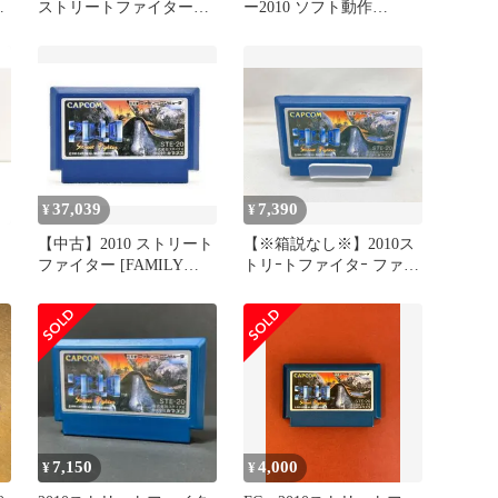
ストリートファイターⅡ’
ー2010 ソフト動作
ケース・説明書あり日焼
OK2010ストリートファイ
けあり
ター
37,039
7,390
¥
¥
【中古】2010 ストリート
【※箱説なし※】2010ス
ファイター [FAMILY
トリｰトファイタｰ ファミ
COMPUTER]
コン FC
7,150
4,000
¥
¥