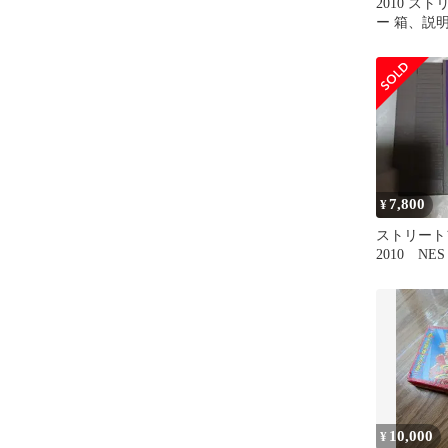
2010 ス
ー 箱、説
7,800
¥
ストリート
2010 N
10,000
¥