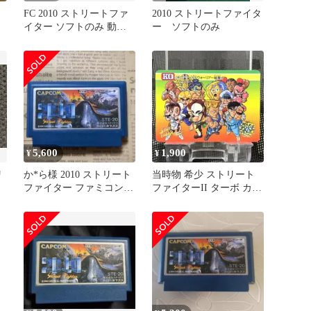
FC 2010 ストリートファ
2010 ストリートファイタ
イター ソフトのみ 動作
ー ソフトのみ
確認済み ファミコン
5,600
1,900
¥
¥
リ
か*ら様 2010 ストリート
当時物 希少 ストリート
ファイター ファミコン
ファイターII ターボ カー
ソフト FC
ドダス バンダイ カプコ
ン