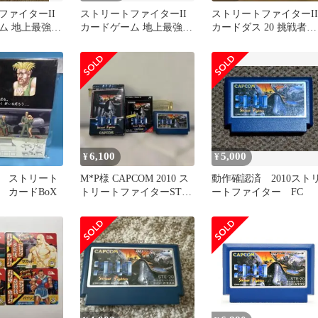
ファイターII
ストリートファイターII
ストリートファイターII
ム 地上最強へ
カードゲーム 地上最強へ
カードダス 20 挑戦者求
の道 ヴィンテージコレク
む
ターズ
6,100
5,000
¥
¥
 ￼ストリート
M*P様 CAPCOM 2010 ス
動作確認済 2010スト
カードBoX￼
トリートファイターSTE-
ートファイター FC
20