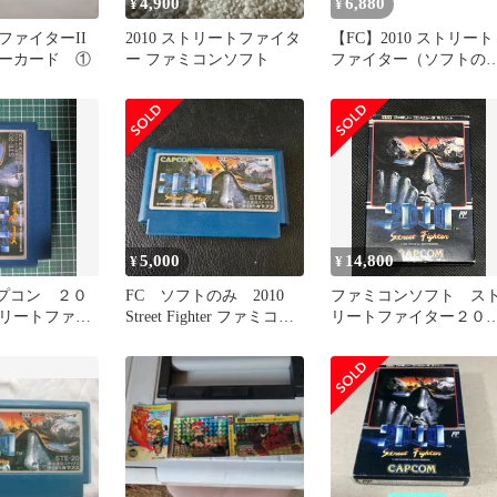
4,900
6,880
¥
¥
ファイターII
2010 ストリートファイタ
【FC】2010 ストリート
ーカード ①
ー ファミコンソフト
ファイター（ソフトの
み） ファミコン
5,000
14,800
¥
¥
カプコン ２０
FC ソフトのみ 2010
ファミコンソフト ス
リートファイ
Street Fighter ファミコン
リートファイター２０
ソフト レア
０