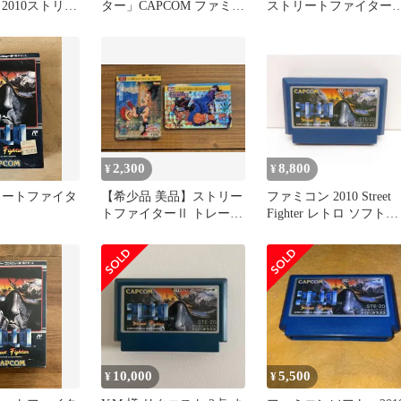
 2010ストリー
ター」CAPCOM ファミコ
ストリートファイター
ー
ン ソフト
2010 [FC]
2,300
8,800
¥
¥
トリートファイタ
【希少品 美品】ストリー
ファミコン 2010 Street
トファイターⅡ トレーデ
Fighter レトロ ソフト
ィングカード 2枚
△WE1369
10,000
5,500
¥
¥