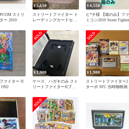
5,650
4,550
¥
¥
APCOM ストリ
ストリートファイター ト
ヒ*チ様 【箱のみ】フ
ー 2010
レーディングカードセッ
ミコン2010 Street Fighte
ト
1,900
1,900
¥
¥
ァイター II
ケース、ハガキのみ スト
ストリートファイター2
992
リートファイターIIプラ
ターボ SFC 当時物映画
ス
謝券付カプコン【動作
認済】