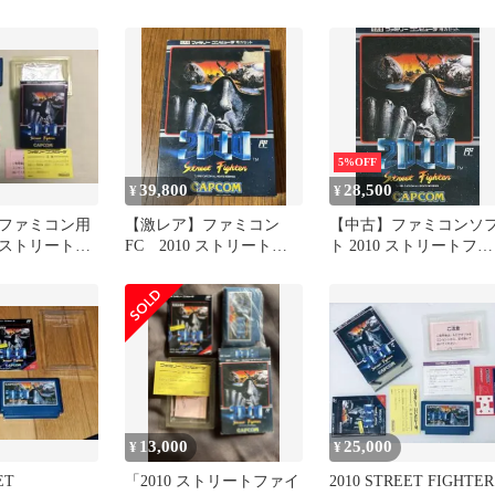
書ナシ・土日
5%OFF
39,800
28,500
¥
¥
ファミコン用
【激レア】ファミコン
【中古】ファミコンソ
ストリートフ
FC 2010 ストリートフ
ト 2010 ストリートファ
10』
ァイター【美品】
イター
13,000
25,000
¥
¥
ET
「2010 ストリートファイ
2010 STREET FIGHTER 