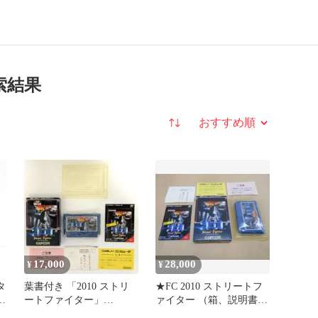
索結果
並び替え
17,000
28,000
¥
¥
タ
葉書付き 「2010 ストリ
★FC 2010 ストリートフ
認
ートファイター」
ァイター （箱、説明書付
CAPCOM ファミコンソフ
き）【起動検査済み】