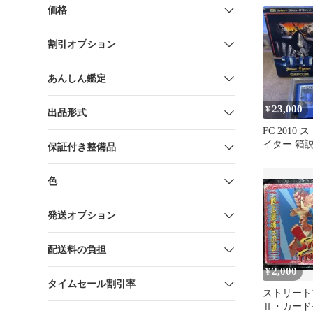
価格
割引オプション
あんしん鑑定
23,000
¥
出品形式
FC 2010
イター 箱説
保証付き整備品
色
発送オプション
配送料の負担
2,000
¥
タイムセール割引率
ストリート
Ⅱ・カード