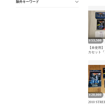
除外キーワード
り品・説明
特化‼️
53,500
¥
【未使用】
カセット『
ァイター 20
20,000
¥
2010 STRE