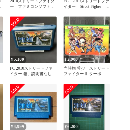
0
2010ストリートファイタ
FC 2010ストリートファ
ー
ー ファミコンソフト
イター Street Figher フ
まとめ買い歓迎
ァミコン
5,100
2,900
¥
¥
FC 2010ストリートファ
当時物 希少 ストリート
イター 箱、説明書なし
ファイターⅡ ターボ カ
ファミコン 動作確認済み
ードダス バンダイ カプ
コン
4,999
6,200
¥
¥