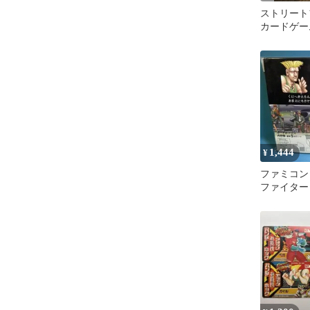
ストリート
カードゲー
の道
1,444
¥
ファミコン
ファイター 