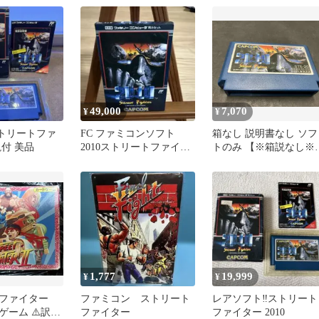
49,000
7,070
¥
¥
 ストリートファ
FC ファミコンソフト
箱なし 説明書なし ソフ
付 美品
2010ストリートファイタ
トのみ 【※箱説なし※
ー 完品美品
2010ストリｰトファイタ
1,777
19,999
¥
¥
ファイター
ファミコン ストリート
レアソフト‼️ストリート
ゲーム ⚠️訳あ
ファイター
ファイター 2010