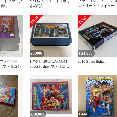
トリートファイタ
Y.M.様 リクエスト 2点 ま
ファミコンソフト 201
明書付
とめ商品
ストリートファイタ
良品
5,000
21,650
¥
¥
ファイター
ヒ*チ様 2010 CAPCOM
2010 Street fighter
ES ファミコン
Street Fighter ファミコン
ソフト
10,000
444
¥
¥