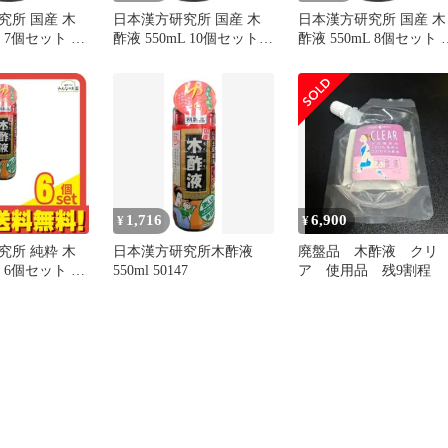
究所 国産 木
日本漢方研究所 国産 木
日本漢方研究所 国産 木
L 7個セット ま
酢液 550mL 10個セット
酢液 550mL 8個セット 
まとめ売り
とめ売り
1,716
6,900
¥
¥
究所 純粋 木
日本漢方研究所木酢液
廃盤品 木酢液 クリ
L 6個セット ま
550ml 50147
ア 使用品 残9割程