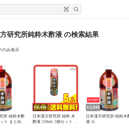
方研究所純粋木酢液 の検索結果
中のみ表示
4%OFF
4,436
2,046
¥
¥
究所 純粋木酢
日本漢方研究所 純粋 木
日本漢方研究所 純粋木
個セット まとめ売
酢液 550mL 5個セット ま
液 1L
とめ売り