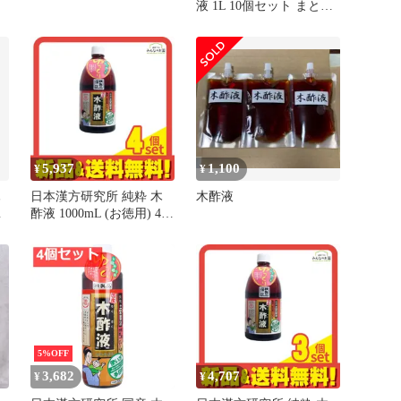
液 1L 10個セット まとめ
売り
5,937
1,100
¥
¥
木
日本漢方研究所 純粋 木
木酢液
原
酢液 1000mL (お徳用) 4個
済
セット まとめ売り
5%OFF
3,682
4,707
¥
¥