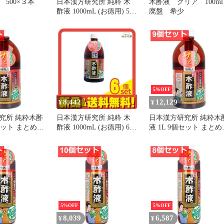
500×３本
日本漢方研究所 純粋 木
木酢液 クリア 100ml
酢液 1000mL (お徳用) 5個
廃盤 希少
セット まとめ売り
5%OFF
8,442
12,129
¥
¥
究所 純粋木酢
日本漢方研究所 純粋 木
日本漢方研究所 純粋木
個セット まとめ売
酢液 1000mL (お徳用) 6個
液 1L 9個セット まとめ
セット まとめ売り
り
5%OFF
5%OFF
8,039
6,587
¥
¥