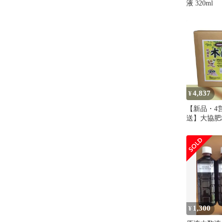
液 320ml
4,837
¥
【新品・4
送】大協肥
酢液 20L
1,300
¥