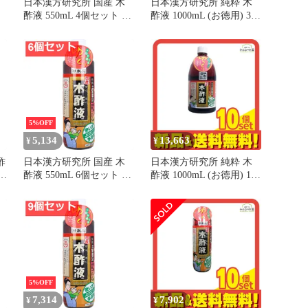
日本漢方研究所 国産 木
日本漢方研究所 純粋 木
酢液 550mL 4個セット ま
酢液 1000mL (お徳用) 3個
とめ売り
セット まとめ売り
5%OFF
5,134
13,663
¥
¥
酢
日本漢方研究所 国産 木
日本漢方研究所 純粋 木
売
酢液 550mL 6個セット ま
酢液 1000mL (お徳用) 10
とめ売り
個セット まとめ売り
5%OFF
7,314
7,902
¥
¥