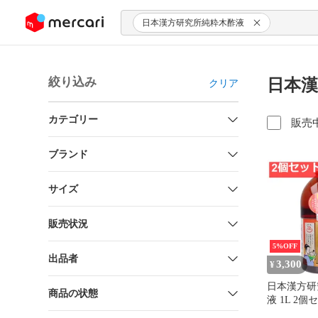
ンツにスキップ
日本漢方研究所純粋木酢液
絞り込み
日本漢
クリア
カテゴリー
販売
ブランド
サイズ
販売状況
5%OFF
出品者
3,300
¥
日本漢方研
商品の状態
液 1L 2
り