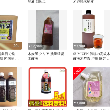
酢液 550mL
所純粋木酢液
12,900
2,980
¥
¥
営業日で発
木炭屋 クリア 残量確認
SUMIZEN 伝統の高級
糧 純国産 木
木酢液
酢液木酢液 浴用 園芸 
液 500ml 発がん性検査
み100年以上の伝統を持
つ岩手県産の木酢液
7,212
3,000
¥
¥