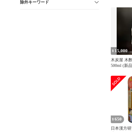
除外キーワード
り
15,000
¥
木炭屋 木
500ml (
650
¥
日本漢方研