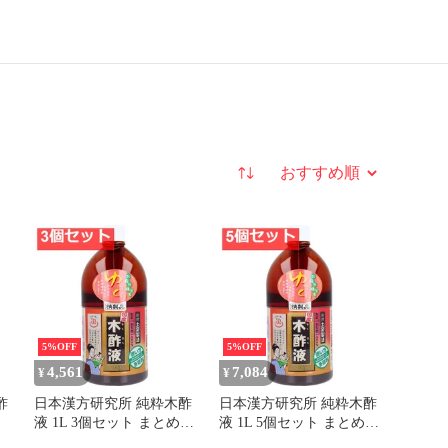
並び替え
5%OFF
5%OFF
4,561
7,084
¥
¥
酢
日本漢方研究所 純粋木酢
日本漢方研究所 純粋木酢
液 1L 3個セット まとめ売
液 1L 5個セット まとめ売
り
り