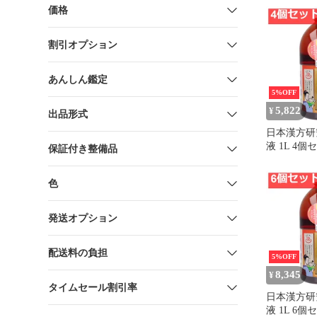
価格
割引オプション
あんしん鑑定
5%OFF
5,822
¥
出品形式
日本漢方研
液 1L 4
保証付き整備品
り
色
発送オプション
配送料の負担
5%OFF
8,345
¥
タイムセール割引率
日本漢方研
液 1L 6