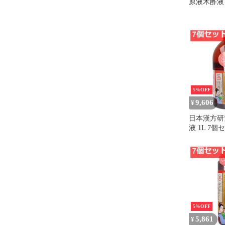
原液木酢液 
5%OFF
9,606
¥
日本漢方研
液 1L 7
り
5%OFF
5,861
¥