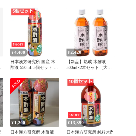
り
5%OFF
4,408
2,420
¥
¥
日本漢方研究所 国産 木
【新品】熟成 木酢液
酢液 550mL 5個セット ま
500ml×2本セット［大西
とめ売り
林業］原液 北海道白老産
入浴 家庭菜園 ガーデニ
ングにも
5%OFF
1,200
13,390
¥
¥
究
日本漢方研究所 木酢液
日本漢方研究所 純粋木酢