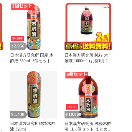
5%OFF
2,956
3,437
¥
¥
日本漢方研究所 国産 木
日本漢方研究所 純粋 木
ま
酢液 550mL 3個セット ま
酢液 1000mL (お徳用) 2個
とめ売り
セット まとめ売り
5%OFF
1,438
10,868
¥
¥
日本漢方研究所純粋木酢
日本漢方研究所 純粋木酢
ま
液 320ml
液 1L 8個セット まとめ売