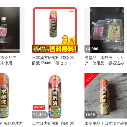
とめ売り
3,025
4,900
¥
¥
酢液クリア
日本漢方研究所 純粋 木
廃盤品 木酢液 クリ
新品未使用)
酢液 550mL 3個セット ま
ア 使用品 容器込み
とめ売り
28g程 竹酢液セット
6%OFF
1,483
650
¥
¥
究所純粋木酢
日本漢方研究所 国産 木
未使用品！日本漢方研