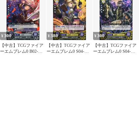
デッキ「暗夜篇」
選びし王女 カムイ(女)
[TCG-Z-FS2B]
300
380
300
¥
¥
¥
【中古】TCGファイア
【中古】TCGファイア
【中古】TCGファイア
ーエムブレム0 B02-
ーエムブレム0 S04-
ーエムブレム0 S04-
059ST[ST]：暗夜の第
005ST[ST]：可憐な戦
004ST[ST]：グラビテ
一王女 カミラ
術師 エリーゼ
ィ・マスター レオン