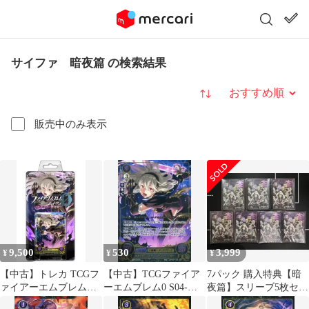
サイファ 暗夜篇 の検索結果
並び替え
販売中のみ表示
9,500
530
3,999
¥
¥
¥
【中古】トレカ TCGフ
【中古】TCGファイア
7パック 購入特典【暗
ァイアーエムブレム
ーエムブレム0 S04-
夜篇】スリーブ5枚セッ
0(サイファ) スターター
001ST+[ST+]：未来を
ト 袋未開封 [FE0_B02]