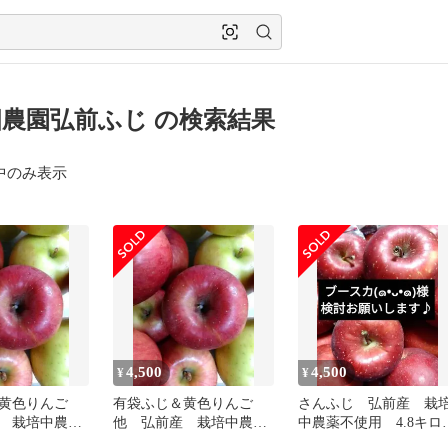
農園弘前ふじ の検索結果
中のみ表示
4,500
4,500
¥
¥
＆黄色りんご
有袋ふじ＆黄色りんご
さんふじ 弘前産 栽
 栽培中農薬
他 弘前産 栽培中農薬
中農薬不使用 4.8キロ
.8キロ梱包材込
不使用 4.8キロ梱包材込
包材込