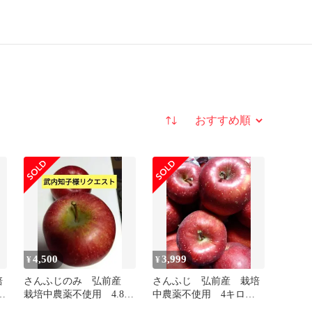
並び替え
4,500
3,999
¥
¥
培
さんふじのみ 弘前産
さんふじ 弘前産 栽培
梱
栽培中農薬不使用 4.8キ
中農薬不使用 4キロ梱
ロ梱包材込
包材込