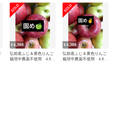
4,380
4,380
¥
¥
ご
弘前産ふじ＆黄色りんご
弘前産ふじ＆黄色りんご
栽培中農薬不使用 4.8キ
栽培中農薬不使用 4.8キ
ロ梱包材込
ロ梱包材