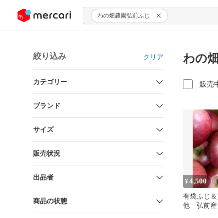
ンツにスキップ
わの畑農園弘前ふじ
絞り込み
わの畑
クリア
カテゴリー
販売
ブランド
サイズ
販売状況
出品者
4,500
¥
有袋ふじ
商品の状態
他 弘前産
不使用 4