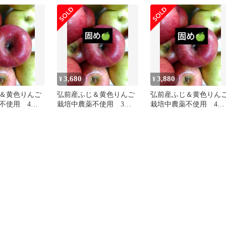
3,680
3,880
¥
¥
＆黄色りんご
弘前産ふじ＆黄色りんご
弘前産ふじ＆黄色りん
不使用 4キ
栽培中農薬不使用 3キ
栽培中農薬不使用 4キ
ロ梱包材込
ロ梱包材込