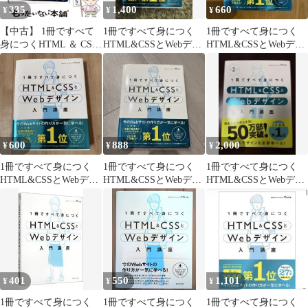
335
1,400
660
¥
¥
¥
【中古】 1冊ですべて
1冊ですべて身につく
1冊ですべて身につく
身につくHTML ＆ CSS
HTML&CSSとWebデザ
HTML&CSSとWebデザ
とWebデザイン入門講
イン入門
イン入門講座
座 / Mana / ＳＢクリエ
イティブ
600
888
2,000
¥
¥
¥
1冊ですべて身につく
1冊ですべて身につく
1冊ですべて身につく
HTML&CSSとWebデザ
HTML&CSSとWebデザ
HTML&CSSとWebデザ
イン入門講座
イン入門講座
イン入門講座 第2版
2026年
401
550
1,101
¥
¥
¥
1冊ですべて身につく
1冊ですべて身につく
1冊ですべて身につく