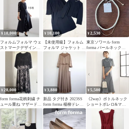
10,000
10,100
2,530
¥
¥
¥
フォルムフォルマ ウェ
【未使用級】フォルム
東京ソワール form
ストマークデザインパ
フォルマ ジャケット ワ
forma パールネックレ
ンツセットアップドレ
ンピース セット 4 XL
ス ゴールドチェーン
ス15号ネイビー
13号
28,000
3,880
5,500
¥
¥
¥
form forma花柄刺繍 チ
新品 タグ付き 2023SS
《2way》ボトルネック
ュール重ね マザードレ
form forma 楊柳ドレス
ショートボレロ&マー
ス ケープ付き 13号
ワンピース
メイドキャミワンピー
ス