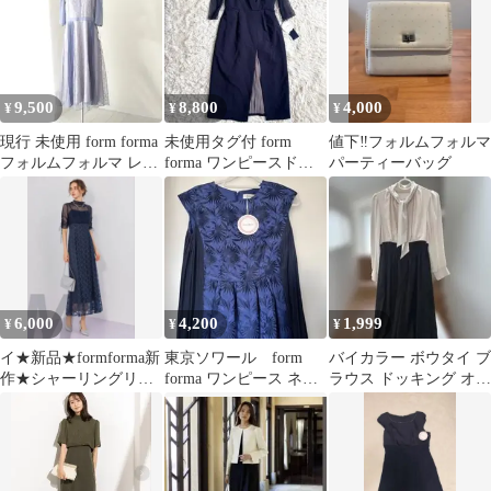
9,500
8,800
4,000
¥
¥
¥
現行 未使用 form forma
未使用タグ付 form
値下‼️フォルムフォルマ
フォルムフォルマ レー
forma ワンピースドレ
パーティーバッグ
スプリーツドレス 13
ス プリーツ ネイビー
M
6,000
4,200
1,999
¥
¥
¥
イ★新品★formforma新
東京ソワール form
バイカラー ボウタイ ブ
作★シャーリングリボ
forma ワンピース ネイ
ラウス ドッキング オー
ンボレロ×ダイヤ柄キラ
ビー
ルインワンパンツ 7号
キラドレ