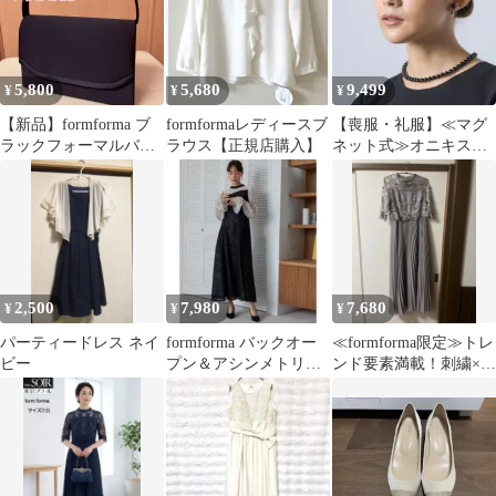
5,800
5,680
9,499
¥
¥
¥
【新品】formforma ブ
formformaレディースブ
【喪服・礼服】≪マグ
ラックフォーマルバッ
ラウス【正規店購入】
ネット式≫オニキス一
グ
連ネックレス 8mm玉
39cm
2,500
7,980
7,680
¥
¥
¥
パーティードレス ネイ
formforma バックオー
≪formforma限定≫トレ
ビー
プン＆アシンメトリー
ンド要素満載！刺繍×プ
レースドレス オケー
リーツの華やかロング
ジョン
ドレス