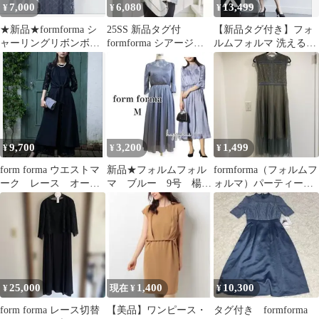
7,000
6,080
13,499
¥
¥
¥
★新品★formforma シ
25SS 新品タグ付
【新品タグ付き】フォ
ャーリングリボンボレ
formforma シアージャ
ルムフォルマ 洗えるノ
ロ×ダイヤ柄キラキラド
ガードブラウス ボウ
ーカラージャケットワ
レス
タイ
ンピース セット
9,700
3,200
1,499
¥
¥
¥
form forma ウエストマ
新品★フォルムフォル
formforma（フォルムフ
ーク レース オール
マ ブルー 9号 楊柳
ォルマ）パーティード
インワン風 ドレス
ドレスワンピース メ
レス
ロウ花柄レース
25,000
1,400
10,300
¥
現在 ¥
¥
form forma レース切替
【美品】ワンピース・
タグ付き formforma