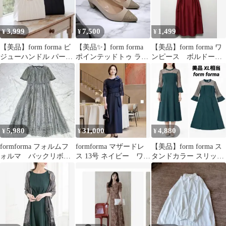
3,999
7,500
1,499
¥
¥
¥
【美品】form forma ビ
【美品✨】form forma
【美品】form forma ワ
ジューハンドル パーテ
ポインテッドトゥ ラメ
ンピース ボルドー
ィーバッグ ブラック
パンプス M
ワインレッド
5,980
31,000
4,880
¥
¥
¥
formforma フォルムフ
formforma マザードレ
【美品】form forma ス
ォルマ バックリボ
ス 13号 ネイビー ワン
タンドカラー スリット
ン 総レース ドレ
ピース
ワンピース ロング XL
ス 38