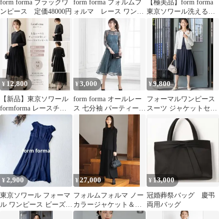
form forma ブラックワ
form forma フォルムフ
【極美品】form forma
ンピース 定価48000円
ォルマ レース ワンピ
東京ソワール洗えるブ
ース ドレス ブル
ラックフォーマルスー
ー 38
ツ2XL
12,800
3,000
9,800
¥
¥
¥
【新品】東京ソワール
form forma オールレー
フォーマルワンピース
formforma レースチュ
ス 七分袖 パーティード
スーツ ジャケットセッ
ールワンピース 黒 M
レス お呼ばれ 結婚式
ト 7号
2,900
27,000
13,000
¥
¥
¥
東京ソワール フォーマ
フォルムフォルマ ノー
冠婚葬祭バッグ 慶弔
ル ワンピース ビーズ
カラージャケット＆オ
両用バッグ
フィッシュテール
ールインワン フォーマ