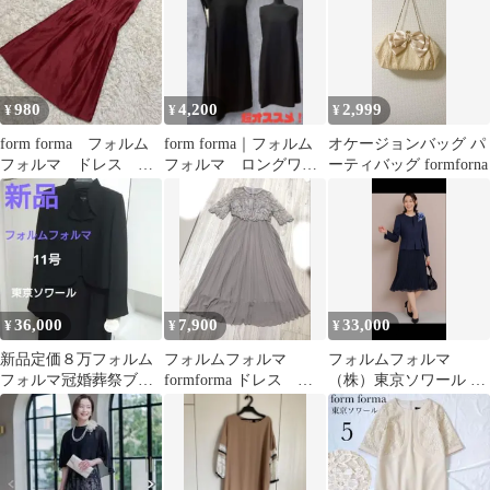
980
4,200
2,999
¥
¥
¥
form forma フォルム
form forma｜フォルム
オケージョンバッグ パ
フォルマ ドレス 謝
フォルマ ロングワン
ーティバッグ formforna
恩会 結婚式 ベルト
ピース ドレス 黒
付き 9
11AR
36,000
7,900
33,000
¥
¥
¥
新品定価８万フォルム
フォルムフォルマ
フォルムフォルマ
フォルマ冠婚葬祭ブラ
formforma ドレス ピ
（株）東京ソワール ワ
ックワンピーススーツ
ンク
ンピーススーツ ネイビ
東京ソワール
ー セレモニー11号