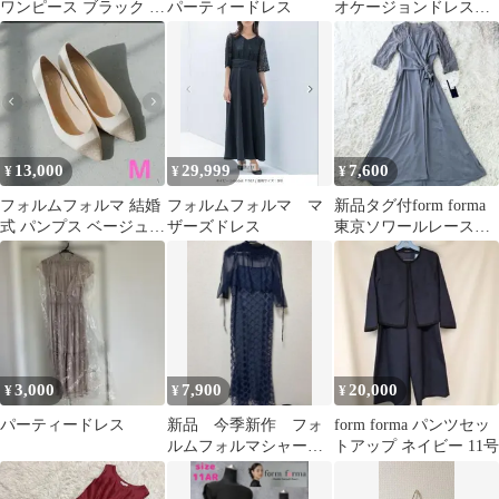
ワンピース ブラック 15
パーティードレス
オケージョンドレス
号
結婚式 東京ソワール
Mサイズ
13,000
29,999
7,600
¥
¥
¥
フォルムフォルマ 結婚
フォルムフォルマ マ
新品タグ付form forma
式 パンプス ベージュ
ザーズドレス
東京ソワールレースロ
M
ングワンピース ドレス
9号
3,000
7,900
20,000
¥
¥
¥
パーティードレス
新品 今季新作 フォ
form forma パンツセッ
ルムフォルマシャーリ
トアップ ネイビー 11号
ングリボンボレロ×ダイ
ヤ柄キラキラドレス