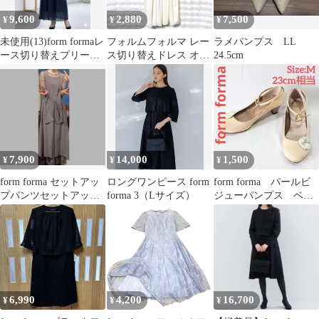
9,600
2,880
7,500
¥
¥
¥
未使用(13)form formaレ
フォルムフォルマ レー
ラメパンプス LL
ース切り替えプリーツ
ス切り替えドレス オフ
24.5cm
ロングドレス ネイビー
ホワイト M ロング フ
ェミニン
7,900
14,000
1,500
¥
¥
¥
form forma セットアッ
ロングワンピース form
form forma パールビ
プパンツセットアップ
forma 3（Lサイズ）
ジューパンプス ベー
ドレス9号
ジュ サイズM（23㎝
相当）
6,990
4,200
16,700
¥
¥
¥