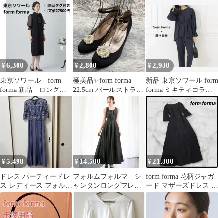
ャケット&セミフレア
ドレス ボレロ 3点セッ
ス パンプス Mサイズ
ワンピース
ト
6,300
2,800
2,980
¥
¥
¥
東京ソワール form
極美品✨form forma
新品 東京ソワール form
forma 新品 ロングワ
22.5cm パールストラッ
forma ミキティコラボ
ンピース 黒チュー
プ パンプス 結婚式
ブラウス ネイビー
ル リボン
5,498
14,500
21,800
¥
¥
¥
ドレス パーティードレ
フォルムフォルマ シ
form forma 花柄ジャガ
ス レディース フォルム
ャンタンロングフレア
ード マザーズドレス フ
フォルマ
ドレス黒9号 定価3
ォーマルワンピース 9
万 演奏会