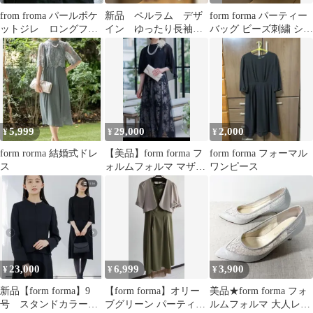
from froma パールポケ
新品 ペルラム デザ
form forma パーティー
ットジレ ロングフォ
イン ゆったり長袖シ
バッグ ビーズ刺繍 シル
ーマル 新品
ャツ ライトブルー
バー
綺麗め オフィス M
5,999
29,000
2,000
¥
¥
¥
form rorma 結婚式ドレ
【美品】form forma フ
form forma フォーマル
ス
ォルムフォルマ マザー
ワンピース
ドレス 9号 結婚式
23,000
6,999
3,900
¥
¥
¥
新品【form forma】9
【form forma】オリー
美品★form forma フォ
号 スタンドカラージ
ブグリーン パーティー
ルムフォルマ 大人レー