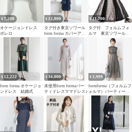
7,200
12,800
11,700
¥
¥
¥
オケージョンドレス
タグ付き東京ソワール
タグ付 フォルムフォ
ボレロ
form forma カバーアッ
ルマ 東京ソワール
プドレスワンピース
パーティドレス 総レ
ース15号 ３Ｌ
12,222
34,000
3,999
¥
¥
¥
form forma オケージョ
未使用form formaパー
formforma（フォルムフ
ンドレス 結婚式
ティドレスママドレス♪
ォルマ）パーティード
レス