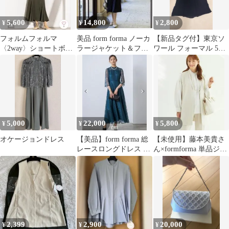
5,600
14,800
2,800
¥
¥
¥
フォルムフォルマ
美品 form forma ノーカ
【新品タグ付】東京ソ
〈2way〉ショートボレ
ラージャケット＆フレ
ワール フォーマル 5号
ロ&マーメイドキャミ
アワンピース 11号 白黒
ドレス
ワンピース 新品
5,000
22,000
5,800
¥
¥
¥
オケージョンドレス
【美品】form forma 総
【未使用】藤本美貴さ
レースロングドレス 9
ん×formforma 単品ジレ
号グリーン
パールデザイン サイズ
3
2,399
2,900
20,000
¥
¥
¥