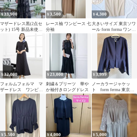
33,900
3,500
4,300
¥
¥
¥
マザードレス黒(2点セ
レース袖 ワンピース 七
大きいサイズ 東京ソワ
ット) 15号 新品未使用
分袖
ール form forma ワンピ
定価¥39600
ース ドレス フォーマル
32,000
23,000
3,999
¥
¥
¥
フォルムフォルマ マ
刺繍＆プリーツ 華や
ノーカラージャケッ
ザードレス ワンピー
か袖付きロングドレス
ト form ferma 東京ソ
ス
ワール ネイビー
5,500
4,000
5,000
¥
¥
¥