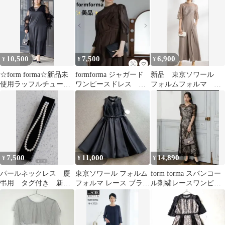
ルスーツサイズ2
10,500
7,500
6,900
¥
¥
¥
☆form forma☆新品未
formforma ジャガード
新品 東京ソワール
使用ラッフルチュール
ワンピースドレス フ
フォルムフォルマ パ
ブラウス×オールインワ
ォーマル オケージョ
ンツドレス ハイウェス
ンドレス
ン
ト オールインワン
7,500
11,000
14,890
¥
¥
¥
パールネックレス 慶
東京ソワール フォルム
form forma スパンコー
弔用 タグ付き 新品
フォルマ レース ブラッ
ル刺繍レースワンピー
貝パール42cm 8mm玉
クドレス ノースリーブ
スドレス クリーニング
膝丈
済み