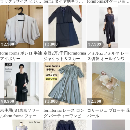
ラック Sサイズ ビジュ
forma ダイヤ柄キラキ
formformaオケージョン
ーストラップ付き
ラドレス 9 ネイビー
ドレスM緑パンツセッ
トアップ
2,900
3,000
7,999
¥
¥
¥
form forma ボレロ 半袖
定価2万7千円formforma
フォルムフォルマ レー
アイボリー
ジャケット＆スカート
ス切替 オールインワン
セットアップ入学式卒
パンツドレス お呼ば
業式
れ
8,900
3,800
2,500
¥
¥
¥
未使用(３)東京ソワー
formforma レース ロン
コサージュ ブローチ 花
ルform forma フォーマ
グ パーティーワンピー
パール
ルブラックワンピース
ス 半袖 ブルー M 位