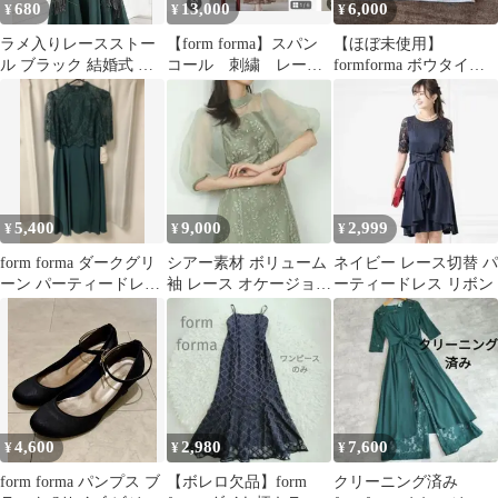
680
13,000
6,000
¥
¥
¥
ラメ入りレースストー
【form forma】スパン
【ほぼ未使用】
ル ブラック 結婚式 パ
コール 刺繍 レー
formforma ボウタイブ
ーティー
ス ワンピース ドレ
ラウス ホワイト 長袖
ス 13号
5,400
9,000
2,999
¥
¥
¥
form forma ダークグリ
シアー素材 ボリューム
ネイビー レース切替 パ
ーン パーティードレス
袖 レース オケージョン
ーティードレス リボン
サイズ7
ドレス 大きいサイズ 13
号
4,600
2,980
7,600
¥
¥
¥
form forma パンプス ブ
【ボレロ欠品】form
クリーニング済み