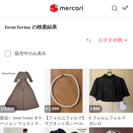
form forma の検索結果
並び替え
販売中のみ表示
3,000
2,900
800
¥
¥
¥
新品✨ form forma オケ
【フォルムフォルマ】
h フォルムフォルマ
ージョン ウェストマー
マグネット式 パールネ
ボレロ
クデザインドレス モカ
ックレス