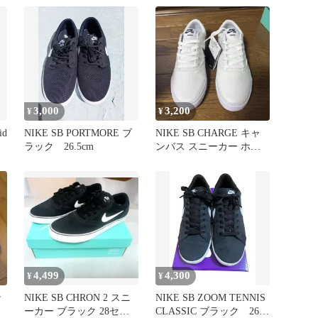
3,000
3,200
¥
¥
id
NIKE SB PORTMORE ブ
NIKE SB CHARGE キャ
ラック 26.5cm
ンバス スニーカー ホワ
イト
4,499
4,300
¥
¥
r
NIKE SB CHRON 2 スニ
NIKE SB ZOOM TENNIS
ーカー ブラック 28セン
CLASSIC ブラック 26セ