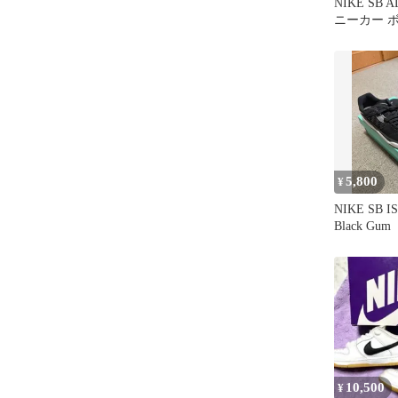
NIKE SB 
ニーカー 
5,800
¥
NIKE SB I
Black Gum
10,500
¥