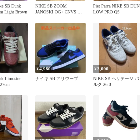
 SB Dunk
NIKE SB ZOOM
Piet Parra NIKE SB DU
m Light Brown
JANOSKI OG+ CNVS ジ
LOW PRO QS
ャノスキ 27.0
4,980
3,000
¥
¥
nk Limosine
ナイキ SB アリウーブ
NIKE SB ヘリテージ バ
 27cm
ルク 26.0