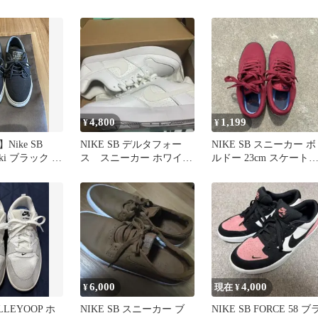
キャンバス 25.0cm
4,800
1,199
¥
¥
ike SB
NIKE SB デルタフォー
NIKE SB スニーカー ボ
noski ブラック ス
ス スニーカー ホワイト
ルドー 23cm スケート
ローカット
ューズ レディース
6,000
4,000
¥
現在 ¥
ALLEYOOP ホ
NIKE SB スニーカー ブ
NIKE SB FORCE 58 ブ