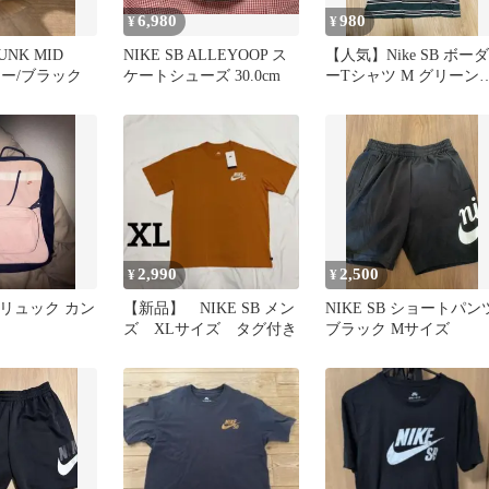
6,980
980
¥
¥
DUNK MID
NIKE SB ALLEYOOP ス
【人気】Nike SB ボーダ
ロー/ブラック
ケートシューズ 30.0cm
ーTシャツ M グリーン
半袖 メンズ
2,990
2,500
¥
¥
KEリュック カン
【新品】 NIKE SB メン
NIKE SB ショートパン
ズ XLサイズ タグ付き
ブラック Mサイズ