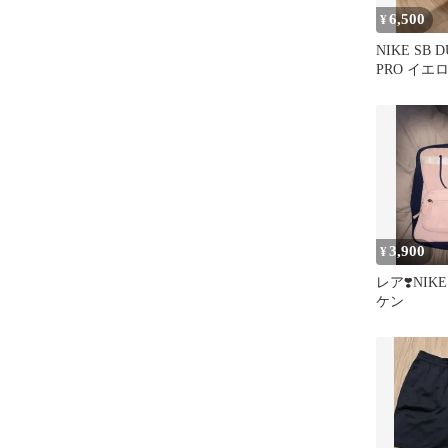
6,500
¥
NIKE SB 
PRO イエ
3,900
¥
レア❣️NI
ケン