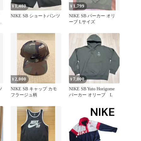
1,480
1,799
¥
¥
NIKE SB ショートパンツ
NIKE SB パーカー オリ
系
ーブ Lサイズ
2,000
7,000
¥
¥
ツ
NIKE SB キャップ カモ
NIKE SB Yuto Horigome
フラージュ柄
パーカー オリーブ L