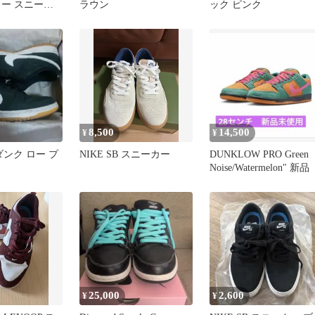
レー スニーカ
ラウン
ック ピンク
8,500
14,500
¥
¥
ダンク ロー プ
NIKE SB スニーカー
DUNKLOW PRO Green
Noise/Watermelon" 新品
25,000
2,600
¥
¥