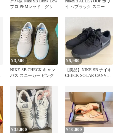
2*パ様 Nike SB Dunk Low
NikeSB ALLEYOOP ホワ
プロ PRMレッド グリー
イト/ブラック スニーカ
ン 替え紐
ー 23.0cm
3,500
5,980
¥
¥
NIKE SB CHECK キャン
【美品】NIKE SB ナイキ
ト
バス スニーカー ピンク
CHECK SOLAR CANVS
スニーカー
35,000
10,000
¥
¥