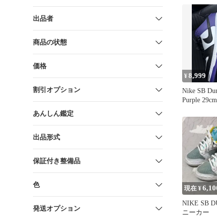
出品者
商品の状態
価格
8,999
¥
割引オプション
Nike SB Du
Purple 29cm
あんしん鑑定
出品形式
保証付き整備品
色
6,10
現在 ¥
NIKE SB 
発送オプション
ニーカー