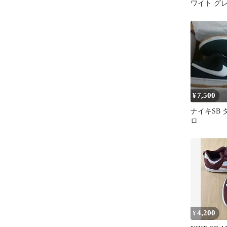
ワイト グ
ー
7,500
¥
ナイキSB 
ロ
4,200
¥