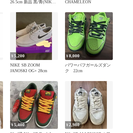
26.5cm 新品 黒/青(⁠NIKE
CHAMELEON
ステッカー付)
5,200
8,000
¥
¥
NIKE SB ZOOM
パワーパフガールズダン
JANOSKI OG+ 28cm
ク 22cm
5,400
2,980
¥
¥