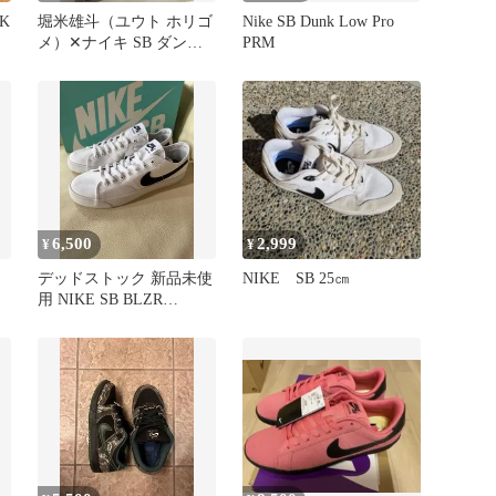
NK
堀米雄斗（ユウト ホリゴ
Nike SB Dunk Low Pro
メ）✕ナイキ SB ダンク
PRM
ロープロ QS "ウルフグレ
ー
6,500
2,999
¥
¥
デッドストック 新品未使
NIKE SB 25㎝
用 NIKE SB BLZR
COURT ホワイト