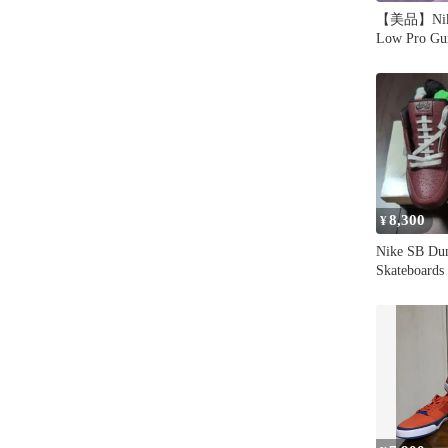
【美品】Nike
Low Pro Gu
8,300
¥
Nike SB Du
Skateboards