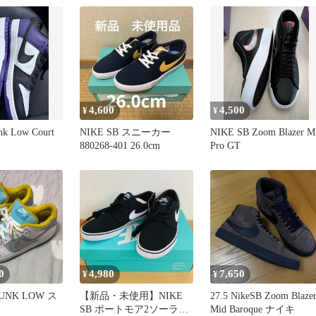
4,600
4,500
¥
¥
nk Low Court
NIKE SB スニーカー
NIKE SB Zoom Blazer M
880268-401 26.0cm
Pro GT
0
4,980
7,650
¥
¥
DUNK LOW ス
【新品・未使用】NIKE
27.5 NikeSB Zoom Blaze
SB ポートモア2ソーラー
Mid Baroque ナイキ