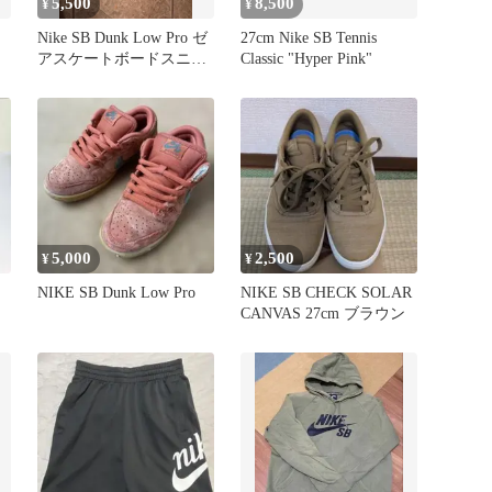
5,500
8,500
¥
¥
Nike SB Dunk Low Pro ゼ
27cm Nike SB Tennis
アスケートボードスニー
Classic "Hyper Pink"
カー23.5
5,000
2,500
¥
¥
NIKE SB Dunk Low Pro
NIKE SB CHECK SOLAR
CANVAS 27cm ブラウン