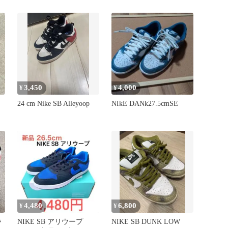
チ 新品
ンチ
3,450
4,000
¥
¥
24 cm Nike SB Alleyoop
NIkE DANk27.5cmSE
シ
4,480
6,800
¥
¥
ラ
NIKE SB アリウープ
NIKE SB DUNK LOW