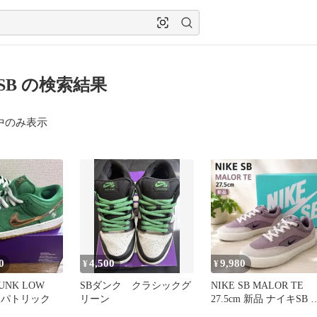
 SB の検索結果
中のみ表示
0
4,500
9,980
¥
¥
DUNK LOW
SBダンク クラシックグ
NIKE SB MALOR TE
トパトリック
リーン
27.5cm 新品 ナイキSB 
ニーカー