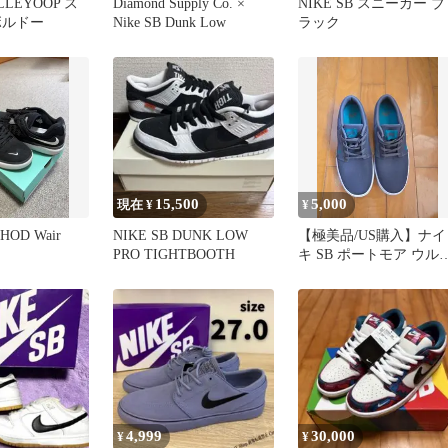
ALLEYOOP ス
Diamond Supply Co. ×
NIKE SB スニーカー ブ
ボルドー
Nike SB Dunk Low
ラック
15,500
5,000
現在 ¥
¥
SHOD Wair
NIKE SB DUNK LOW
【極美品/US購入】ナイ
PRO TIGHTBOOTH
キ SB ポートモア ウル
ラライト 27.5cm
4,999
30,000
¥
¥