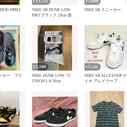
13,555
3,000
¥
¥
SHOD PRM L
NIKE SB DUNK LOW
NIKE SB スニーカー
PRO ブラック 29cm 新品
未使用品
5,500
3,580
¥
¥
ニーカー ブラ
NIKE DUNK LOW / U
NIKE SB ALLEYOOP ナ
UNION LA 26cm
イキ アレイウープ
23.5cm 白