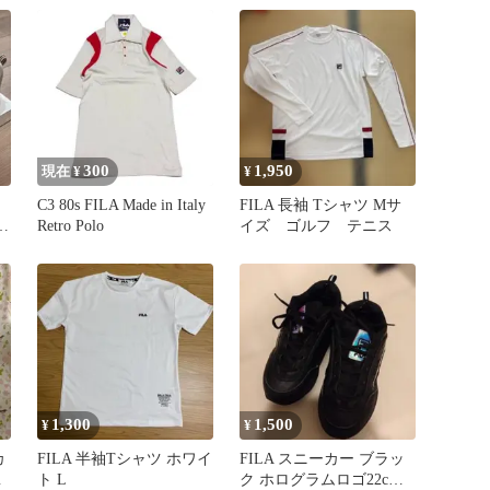
300
1,950
現在 ¥
¥
イ
C3 80s FILA Made in Italy
FILA 長袖 Tシャツ Mサ
Retro Polo
イズ ゴルフ テニス
1,300
1,500
¥
¥
カ
FILA 半袖Tシャツ ホワイ
FILA スニーカー ブラッ
ワ
ト L
ク ホログラムロゴ22cm