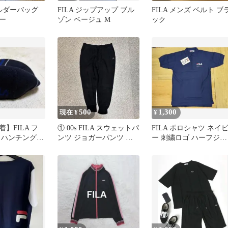
ョルダーバッグ
FILA ジップアップ ブル
FILA メンズ ベルト ブ
ー
ゾン ベージュ M
ック
500
1,300
現在 ¥
¥
】FILA フ
① 00s FILA スウェットパ
FILA ポロシャツ ネイ
トハンチング
ンツ ジョガーパンツ ブ
ー 刺繍ロゴ ハーフジッ
ライン ネイビ
ラック スポーツ
プ 未使用