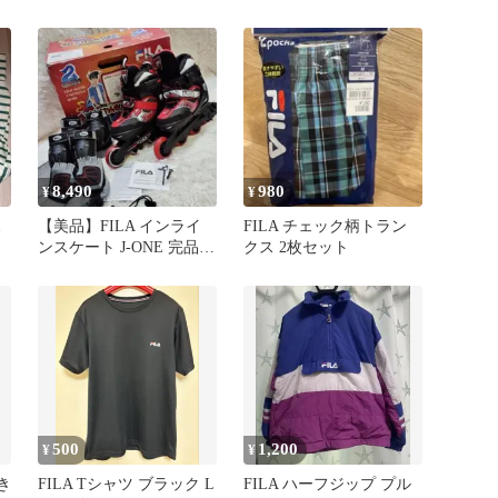
手洗い済み
8,490
980
¥
¥
ボ
【美品】FILA インライ
FILA チェック柄トラン
ンスケート J-ONE 完品
クス 2枚セット
パッド ブレーキ フィラ
500
1,200
¥
¥
き
FILA Tシャツ ブラック L
FILA ハーフジップ プル