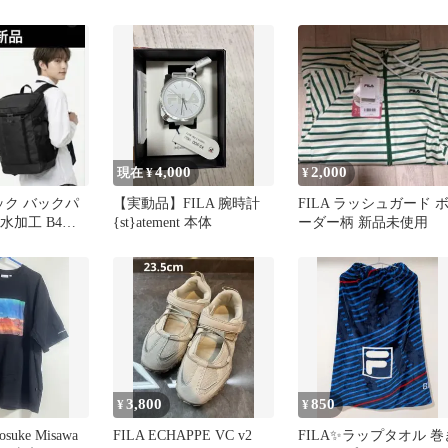
リラックスウ
イト
4,000
2,000
現在 ¥
¥
ュック バックパ
【実動品】FILA 腕時計
FILA ラッシュガード 
撥水加工 B4対
{st}atement 本体
ーダー柄 新品未使用
3,800
850
¥
¥
uke Misawa
FILA ECHAPPE VC v2
FILA✨ラップタオル 巻