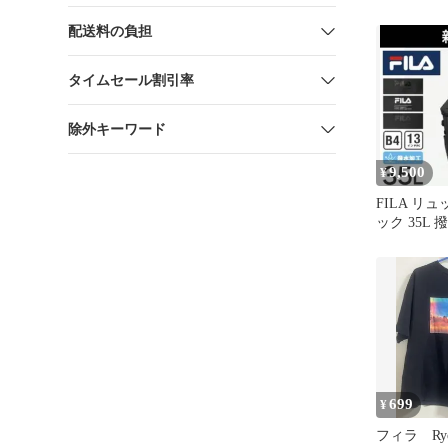
スジムヨガ
ェアに
配送料の負担
タイムセール割引率
除外キーワード
9,500
¥
FILA リ
ック 35L 
応 大容量
699
¥
フィラ Ryos