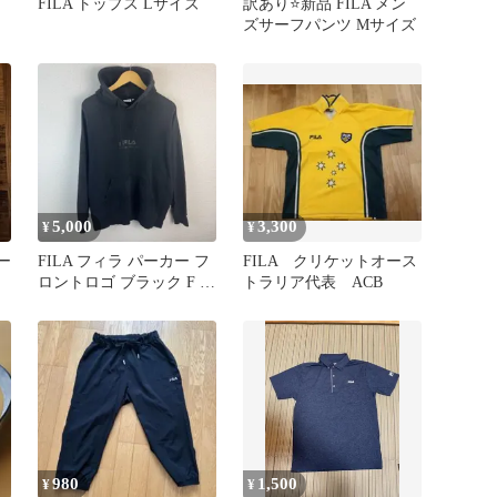
ウ
FILA トップス Lサイズ
訳あり⭐️新品 FILA メン
ズサーフパンツ Mサイズ
5,000
3,300
¥
¥
カー
FILA フィラ パーカー フ
FILA クリケットオース
ロントロゴ ブラック F メ
トラリア代表 ACB
ンズ 古着 スポーツMIX
ストリート
980
1,500
¥
¥