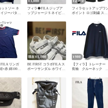
1,080
2,000
¥
¥
袖カットソー ネ
フィラ◆FILA ジップア
フィラセットアップワ
レイジーパター
ップジャージ S ネイビー
ポイント ロゴ刺繍 スウ
長袖 スポカジ 薄手 ラメ
エット 半袖T&ショート
パンツ 黒
1,500
980
現在 ¥
¥
FILA リンガ
BE FIRST コラボFILA ス
【フィラ】トレーナ
紺×赤 綿100%
ポーツサンダル ホワイト
長袖 クルーネック 
レッピー
（25cm）
起毛 ロゴ カジュア
ル ネイビー