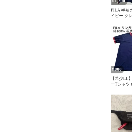
1,200
¥
FILA 半
イビー ク
ン
800
¥
【希少LL】
ーTシャツ 
福助製 プ