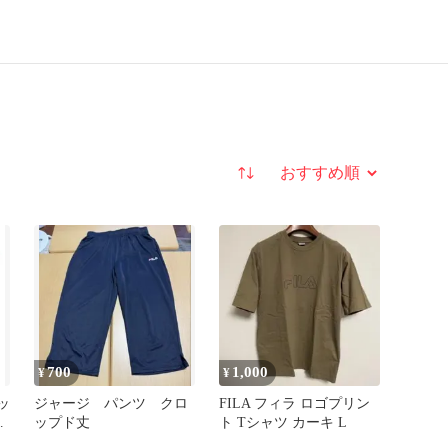
並び替え
700
1,000
¥
¥
ッ
ジャージ パンツ クロ
FILA フィラ ロゴプリン
ップド丈
ト Tシャツ カーキ L