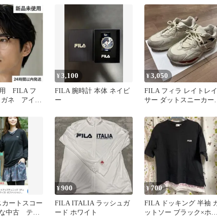
り Tシャツ
3,100
3,050
¥
¥
 FILA フ
FILA 腕時計 本体 ネイビ
FILA フィラ レイトレ
メガネ アイウ
ー
サー ダットスニーカー
 サングラス
BTS 26.0cm
900
700
¥
¥
 スカートスコー
FILA ITALIA ラッシュガ
FILA ドッキング 半袖 
な中古 テニ
ード ホワイト
ットソー ブラック×ホ