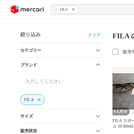
ンツにスキップ
FILA
絞り込み
FIL
クリア
カテゴリー
販売
ブランド
FILA
1,850
¥
サイズ
FILA ス
ス SF400
販売状況