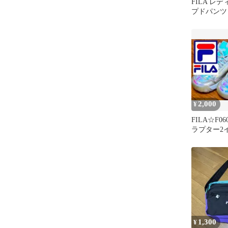
FILA レ
プドパンツ 
イズ
2,000
¥
FILA☆F06
ラプター2
ト ２４c
1,300
¥