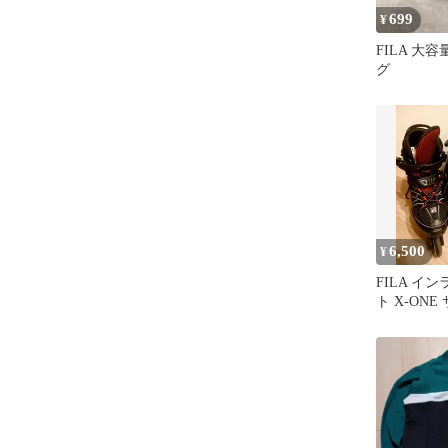
699
¥
FILA 大
グ
6,500
¥
FILA イ
ト X-ON
能