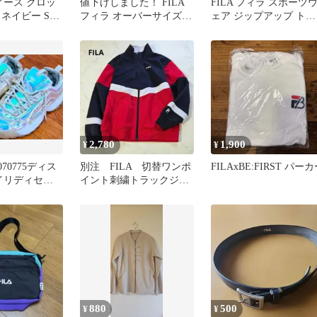
ディース クロッ
値下げしました！ FILA
FILA フィラ スポーツ
ネイビー Sサ
フィラ オーバーサイズ
ェア ジップアップ トッ
半袖Tシャツ ホワイト
プス L
2,780
1,900
¥
¥
070775ディス
別注 FILA 切替ワンポ
FILAxBE:FIRST パー
イリディセン
イント刺繍トラックジャ
m
ケット ジャージ上
Ｍ スポーツ
880
500
¥
¥