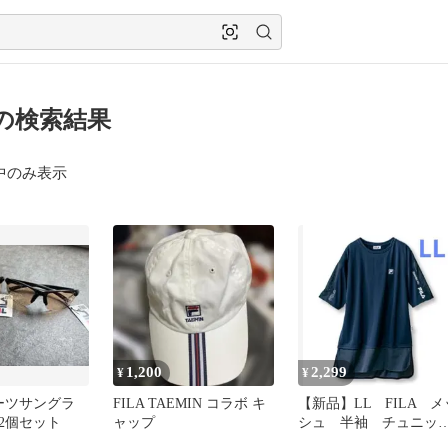
A の検索結果
中のみ表示
1,200
2,299
¥
¥
ポーツサングラ
FILA TAEMIN コラボ キ
【新品】LL FILA メ
4S2個セット
ャップ
シュ 半袖 チュニッ
ク ネイビー ゆった