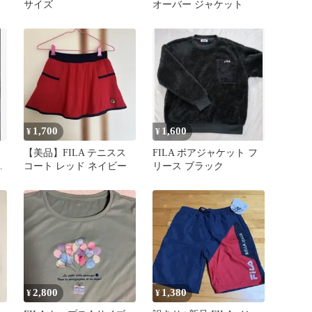
サイズ
オーバー ジャケット
1,700
1,600
¥
¥
【美品】FILA テニスス
FILA ボアジャケット フ
ツ
コート レッド ネイビー
リース ブラック
2,800
1,380
¥
¥