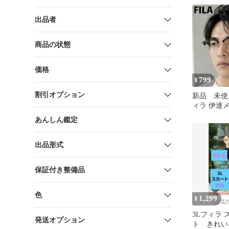
出品者
商品の状態
価格
799
¥
割引オプション
新品 未使用
ィラ 伊達
ェア 眼鏡
あんしん鑑定
出品形式
保証付き整備品
色
1,299
¥
3Lフィラ
発送オプション
ト きれい