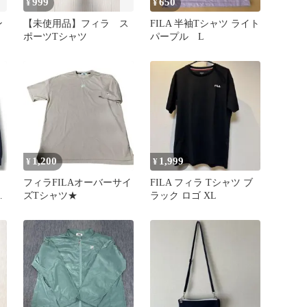
999
650
¥
¥
ン
【未使用品】フィラ ス
FILA 半袖Tシャツ ライト
ポーツTシャツ
パープル L
1,200
1,999
¥
¥
ー
フィラFILAオーバーサイ
FILA フィラ Tシャツ ブ
裏
ズTシャツ★
ラック ロゴ XL