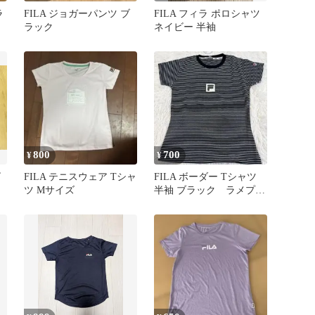
ラ
FILA ジョガーパンツ ブ
FILA フィラ ポロシャツ
ラック
ネイビー 半袖
800
700
¥
¥
ビ
FILA テニスウェア Tシャ
FILA ボーダー Tシャツ
ツ Mサイズ
半袖 ブラック ラメプリ
ント