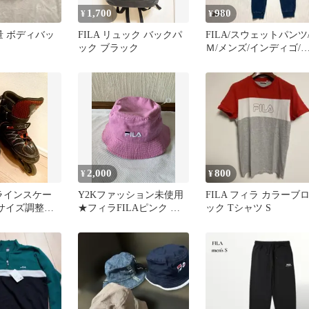
1,700
980
¥
¥
容量 ボディバッ
FILA リュック バックパ
FILA/スウェットパンツ
ック ブラック
Ｍ/メンズ/インディゴ/
ローコード/綿100%
2,000
800
¥
¥
ンラインスケー
Y2Kファッション未使用
FILA フィラ カラーブ
E サイズ調整可
★フィラFILAピンク バ
ック Tシャツ S
ッケットハット帽子58★