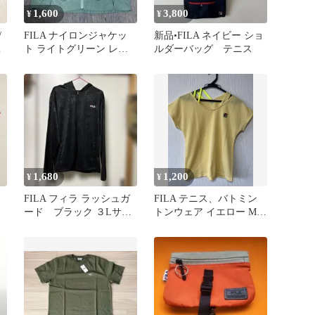
1,600
3,800
¥
¥
/
FILA ナイロンジャケッ
新品•FILA ネイビー ショ
ド
ト ライトグリーン レデ
ルダーバッグ テニス
ィースM
1,680
1,200
¥
¥
ロ
FILA フィラ ラッシュガ
FILA テニス、バトミン
ード ブラック ３Lサイ
トンウェア イエロー Mサ
ズ
イズ