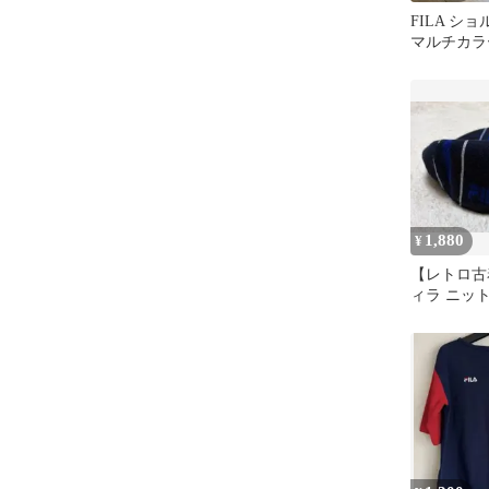
FILA シ
マルチカラ
1,880
¥
【レトロ古着
ィラ ニッ
チェック 
ー