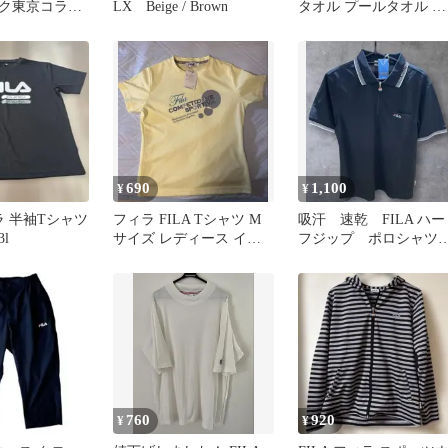
ク東京コラボ
LX Beige / Brown
タオル プールタオル 約
ブラック
78cm丈
690
1,100
¥
¥
ィラ 半袖Tシャツ
フィラ FILA Tシャツ M
吸汗 速乾 FILA ハー
l
サイズ レディース イエ
フジップ ポロシャ
ロー 新品未使用
Mサイズ
760
920
¥
¥