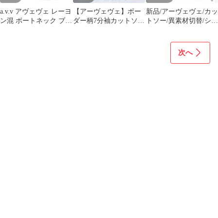
a.v.v アヴェヴェ レーヨ
【アーヴェヴェ】ボー
新品/アーヴェヴェ/カッ
ン混 ボートネック ブラ
ダー柄7分袖カットソー
トソー/異素材切替/シア
ウス ブラック S 綺麗め
(S)黒 ゆったり フェミ
ー/透け感/七分袖/L/ベ
ニン 上品
ージュ
次へ