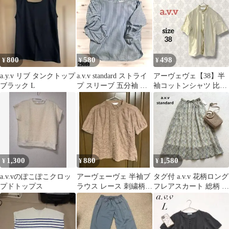
れいめ
800
580
498
¥
¥
¥
a.y.v リブ タンクトップ
a.v.v standard ストライ
アーヴェヴェ【38】半
ブラック L
プ スリーブ 五分袖 ト
袖コットンシャツ 比翼
ップス 2908
ボタン フリルデザイン
ベージュ
1,300
880
1,580
¥
¥
¥
a.v.vのぽこぽこクロッ
アーヴェーヴェ 半袖ブ
タグ付 a.v.v 花柄ロング
プドトップス
ラウス レース 刺繍柄
フレアスカート 総柄 ウ
フェミニン 大人可愛い
エストゴム L
上品 Ｌ