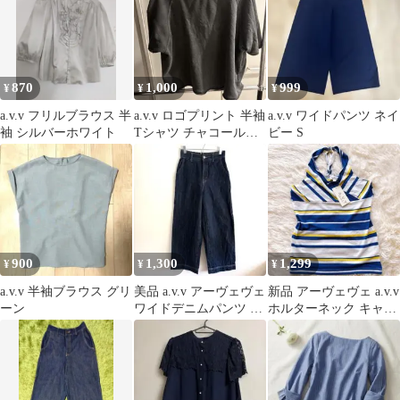
870
1,000
999
¥
¥
¥
a.v.v フリルブラウス 半
a.v.v ロゴプリント 半袖
a.v.v ワイドパンツ ネイ
袖 シルバーホワイト
Tシャツ チャコールグ
ビー S
レー
900
1,300
1,299
¥
¥
¥
a.v.v 半袖ブラウス グリ
美品 a.v.v アーヴェヴェ
新品 アーヴェヴェ a.v.v
ーン
ワイドデニムパンツ イ
ホルターネック キャミ
ンディゴ ウエストゴム
ソール ボーダー 夏 海