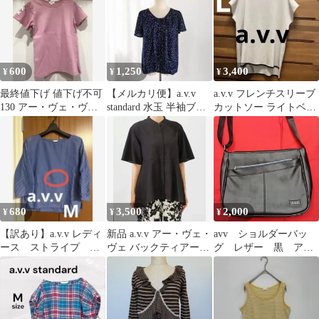
600
1,250
3,400
¥
¥
¥
最終値下げ 値下げ不可
【メルカリ便】a.v.v
a.v.v フレンチスリーブ
130 アー・ヴェ・ヴェ
standard 水玉 半袖ブラ
カットソー ライトベー
キッズ リボン付き Tシ
ウス アー・ヴェ・ヴェ
ジュ パイピング
ャツ
680
3,500
2,000
¥
¥
¥
【訳あり】a.v.v レディ
新品 a.v.v アー・ヴェ・
avv ショルダーバッ
ース ストライプ ブ
ヴェ バックティアード
グ レザー 黒 アー
ラウス 七分袖 Mサ
ブラウス M ブラック
ヴェヴェ
イズ
黒