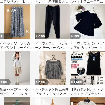
ュアルパンツ【L】ベ
ピンク 未使用タグ付
ルケットスムーズプレ
ージュ 美シルエット
き
ミアムコットン ポロシ
ャツ ネイビー
1,300
2,880
799
¥
¥
¥
a.v.v フラワージャカー
アーヴェヴェ レディ
アーヴェヴェ（XS）フ
ドプリントマーメイド
ース テーパードパンツ
レア袖 カットソー トッ
スカート
ネイビー(1064)
プス ネイビー紺 無地
シンプル
800
2,000
1,600
¥
¥
¥
新品a.v.v (アー・ヴェ・
a.v.vチェック柄 五分袖
【新品タグ付】a.v.v タ
ヴェ)アソートショート
ブラウス ブラック ホワ
ンクトップ ブラック M
パンツ130オンライン完
イトS
抗菌防臭 吸水速乾
売品