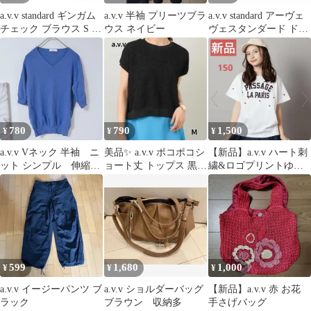
a.v.v standard ギンガム
a.v.v 半袖 プリーツブラ
a.v.v standard アーヴェ
チェック ブラウス S 七
ウス ネイビー
ヴェスタンダード ドッ
分袖 美品
ト柄 ワイドパンツM
780
790
1,500
¥
¥
¥
a.v.v Vネック 半袖 ニ
美品✨ a.v.v ポコポコシ
【新品】a.v.v ハート刺
ット シンプル 伸縮性
ョート丈 トップス 黒
繍&ロゴプリントゆるT
あり無地 ブルー系
ブラック半袖 ジャガー
シャツ 150
XS
ド風
599
1,680
1,000
¥
¥
¥
a.v.v イージーパンツ ブ
a.v.v ショルダーバッグ
【新品】a.v.v 赤 お花
ラック
ブラウン 収納多
手さげバッグ