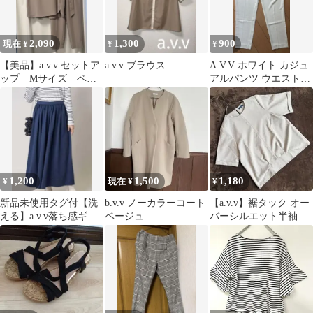
2,090
1,300
900
現在 ¥
¥
¥
【美品】a.v.v セットア
a.v.v ブラウス
A.V.V ホワイト カジュ
ップ Mサイズ ベー
アルパンツ ウエストゴ
ジュ 二次会 上品
ム
1,200
1,500
1,180
¥
現在 ¥
¥
新品未使用タグ付【洗
b.v.v ノーカラーコート
【a.v.v】裾タック オー
える】a.v.v落ち感ギャ
ベージュ
バーシルエット半袖ブ
ザースカンツネイビ
ラウス Mサイズ グレー
ー Lサイズ