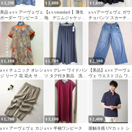
3,290
1,080
1,699
¥
¥
¥
美品 a.v.v アーヴェヴェ
【a.v.vstandard 】薄生
a.v.vアーヴェヴェ ガウ
ボーダー ワンピース M
地 デニムジャケッ
チョパンツ スカーチョ
白 青 半袖 春夏
ト 夏用 ライトブル
ゆったり 後ろゴム 濃紺
ー M
1,100
1,700
2,380
¥
¥
¥
a.v.v チュニック オレン
a.v.v グレー ワイドパン
【美品】a.v.v アーヴェ
ジ リーフ 花 花火 サイ
ツ タグ付き新品 洗濯
ヴェ ウエストゴム ワイ
ズ38
機可
ドデニムパンツ ジーン
ズXS
1,780
3,100
2,400
¥
¥
¥
a.v.v アーヴェヴェ カジ
a.v.v 半袖ワンピース
接触冷感 UVカット シ