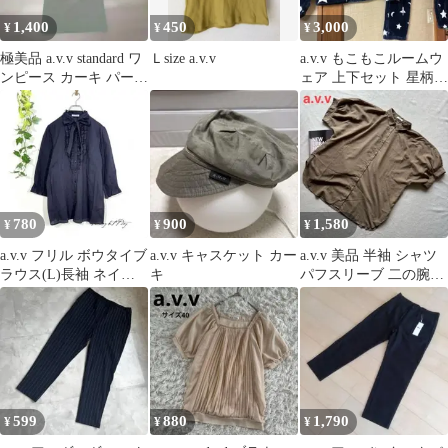
1,400
450
3,000
¥
¥
¥
極美品 a.v.v standard ワ
Ｌsize a.v.v
a.v.v もこもこルームウ
ンピース カーキ パール
ェア 上下セット 星柄
調ボタン
ネイビー M
780
900
1,580
¥
¥
¥
a.v.v フリル ボウタイブ
a.v.v キャスケット カー
a.v.v 美品 半袖 シャツ
ラウス(L)長袖 ネイビ
キ
パフスリーブ 二の腕カ
ー シャボ 上品
バー 大きいサイズ 五
599
880
1,790
¥
¥
¥