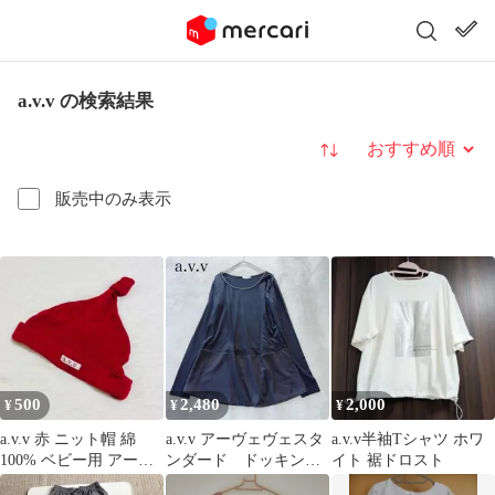
a.v.v の検索結果
並び替え
販売中のみ表示
500
2,480
2,000
¥
¥
¥
a.v.v 赤 ニット帽 綿
a.v.v アーヴェヴェスタ
a.v.v半袖Tシャツ ホワ
100% ベビー用 アーベ
ンダード ドッキング
イト 裾ドロスト
ベ かわいい シンプル
カットソー M チュニッ