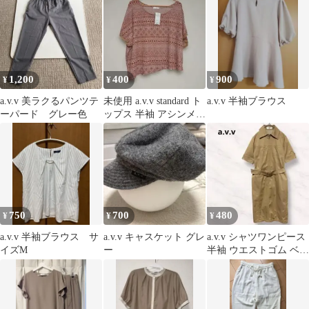
ク 黒
1,200
400
900
¥
¥
¥
a.v.v 美ラクるパンツテ
未使用 a.v.v standard ト
a.v.v 半袖ブラウス
ーパード グレー色
ップス 半袖 アシンメト
リー 総柄
750
700
480
¥
¥
¥
a.v.v 半袖ブラウス サ
a.v.v キャスケット グレ
a.v.v シャツワンピース
イズM
ー
半袖 ウエストゴム ベル
ト ジップアップ ベージ
ュ