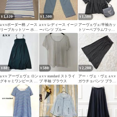
1,120
1,500
1,580
¥
¥
¥
a.v.vボーダー柄 ノース
a.v.v レディース イージ
アーヴェヴェ/半袖カッ
リーブカットソー ホワ
ーパンツ ブルー
トソーペプラムワッフ
イト×ブルー
ルくるみボタンブラッ
クＬゆったり☘️
880
580
2,280
¥
¥
¥
a.v.v アーヴェヴェ ロン
a.v.v standard ストライ
アー・ヴェ・ヴェ a.v.v
グキャミワンピース L
プ 半袖 ブラウス
ガウチョパンツ ブラッ
ブラック バックリボン
ク 黒 S ウエストゴム