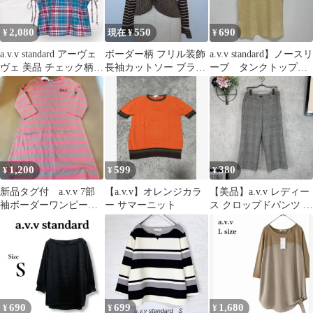
2,080
550
690
¥
現在 ¥
¥
a.v.v standard アーヴェ
ボーダー柄 フリル装飾
a.v.v standard】ノースリ
ヴェ 美品 チェック柄
長袖カットソー ブラウ
ーブ タンクトップ
トップス ブラウス
ン
ラメ入 ボーダー 黄
色
1,200
599
380
¥
¥
¥
新品タグ付 a.v.v 7部
【a.v.v】オレンジカラ
【美品】a.v.v レディー
袖ボーダーワンピース
ー サマーニット
ス クロップドパンツ M
150cm
グレー 伸縮性有 日本製
690
699
1,680
¥
¥
¥