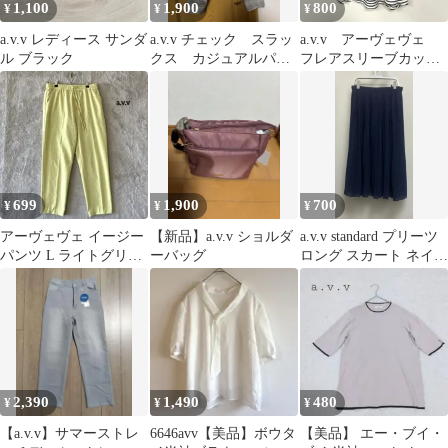
1,100
1,900
800
¥
¥
¥
a.v.v レディース サンダ
a.v.v チェック スラッ
a.v.v アーヴェヴェ
ル ブラック
クス カジュアルパン
フレアスリーブカット
ツ L グレー
ソー L ボーダー ゆ
ったり
699
1,900
700
¥
¥
¥
アーヴェヴェ イージー
【新品】a.v.v ショルダ
a.v.v standard プリーツ
パンツ L ライトグリー
ーバッグ
ロング スカート ネイビ
ン センタープレス
ー 透け感
2,390
1,490
480
¥
¥
¥
【a.v.v】サマーストレ
6646avv【美品】ボウタ
【美品】 エー・ブイ・