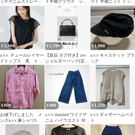
ッチデニムストレート
イ半袖ブラウス シフ
ブイ 半袖ニット トップ
パンツ 新品未使用
ォン パフ袖プルオー
ス バイカラー カジュア
バートップス
ル M
3,300
1,799
1,000
¥
¥
¥
a.v.v. チュールレイヤー
【新品 タグ付き】avv
a.v.v キャスケット ブラ
ドトップス 黒 イト
ショルダーバッグ(定価
ック
キン
5489円)ブラック
800
980
1,250
¥
¥
¥
お値下げしました メ
a.v.v standard ワイドデ
a.v.v ギャザーヘムベス
ンズa,v.v 麻シャツL
ニム ハイウエスト M
ト
ウエストバックゴム