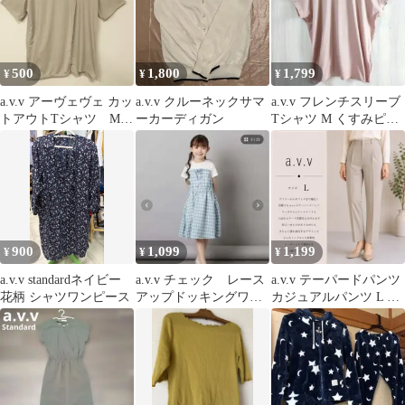
500
1,800
1,799
¥
¥
¥
a.v.v アーヴェヴェ カッ
a.v.v クルーネックサマ
a.v.v フレンチスリーブ
トアウトTシャツ M
ーカーディガン
Tシャツ M くすみピン
オープンショルダー
ク 半袖 シンプル
900
1,099
1,199
¥
¥
¥
a.v.v standardネイビー
a.v.v チェック レース
a.v.v テーパードパンツ
花柄 シャツワンピース
アップドッキングワン
カジュアルパンツ L レ
ピース 120cm
ディース タック ゆった
り