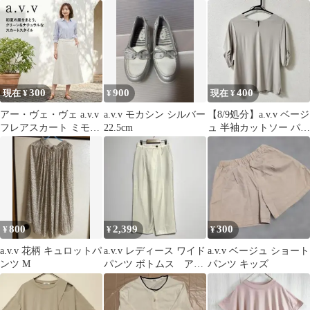
300
900
400
現在 ¥
¥
現在 ¥
アー・ヴェ・ヴェ a.v.v
a.v.v モカシン シルバー
【8/9処分】a.v.v ベージ
フレアスカート ミモレ
22.5cm
ュ 半袖カットソー パフ
丈 バックゴム ホワイト
スリーブ
M
800
2,399
300
¥
¥
¥
a.v.v 花柄 キュロットパ
a.v.v レディース ワイド
a.v.v ベージュ ショート
ンツ M
パンツ ボトムス アイ
パンツ キッズ
ボリー M