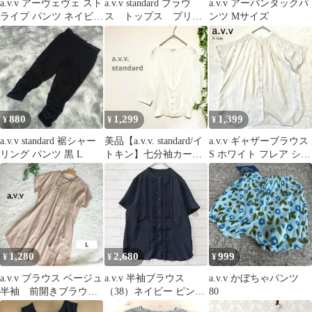
a.v.v アーヴェヴェ スト
a.v.v standard ブラウ
a.v.v アーバンタックパ
ライプ パンツ ネイビー
ス トップス プリー
ンツ Mサイズ
L 紺色 レディース
ツ パフスリーブ 40
880
1,299
1,399
¥
¥
¥
a.v.v standard 裾シャー
美品【a.v.v. standard/イ
a.v.v ギャザーブラウス
リング パンツ 黒 L
トキン】七分袖カーデ
S ホワイト フレア シル
ィガン 総レース 白
クタッチ 半袖
1,280
2,680
999
¥
¥
¥
a.v.v ブラウス ベージュ
a.v.v 半袖ブラウス
a.v.v かぼちゃパンツ
半袖 前開きブラウス
（38）ネイビー ピンタ
80
L
ック フレア袖 春夏 き