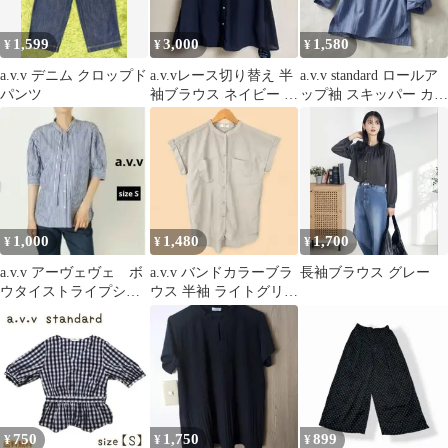
1,599
3,000
1,580
¥
¥
¥
a.v.v デニム クロップド
a.v.vレース切り替え 半
a.v.v standard ロールア
パンツ
袖ブラウス ネイビー S
ップ袖 スキッパー カッ
サイズ 新品
トソー 春夏【M】
1,000
1,480
1,700
¥
¥
¥
a.v.v アーヴェヴェ ボ
a.v.v バンドカラーブラ
長袖ブラウス グレー
ウタイストライプシャ
ウス 半袖 ライトグリー
ツ ネイビー S
ンXS レディース
750
1,750
899
¥
¥
¥