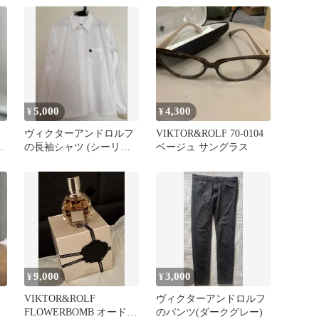
5,000
4,300
¥
¥
ヴィクターアンドロルフ
VIKTOR&ROLF 70-0104
の長袖シャツ (シーリン
ベージュ サングラス
グスタンプ風バッジ付き)
9,000
3,000
¥
¥
E
VIKTOR&ROLF
ヴィクターアンドロルフ
FLOWERBOMB オードパ
のパンツ(ダークグレー)