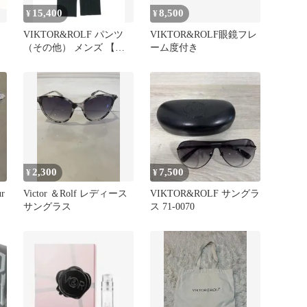
15,400
8,500
¥
¥
VIKTOR&ROLF パンツ
VIKTOR&ROLF眼鏡フレ
（その他） メンズ 【古
ーム度付き
着】【中古】【送料無
料】
2,300
7,500
¥
¥
r
Victor ＆Rolf レディース
VIKTOR&ROLF サングラ
サングラス
ス 71-0070