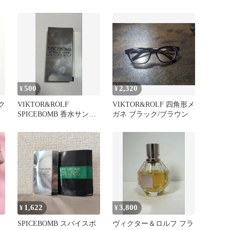
ルファム 30ml
500
2,320
¥
¥
ク
VIKTOR&ROLF
VIKTOR&ROLF 四角形メ
SPICEBOMB 香水サンプ
ガネ ブラック/ブラウン
ル
1,622
3,800
¥
¥
SPICEBOMB スパイスボ
ヴィクター＆ロルフ フラ