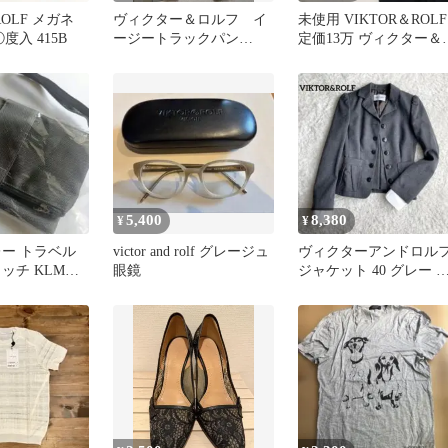
ROLF メガネ
ヴィクター＆ロルフ イ
未使用 VIKTOR＆ROLF
 ①度入 415B
ージートラックパン
定価13万 ヴィクター＆
ツ/S マスタード スト
ルフ ワンピース
レッチ ジャージ
5,400
8,380
¥
¥
レー トラベル
victor and rolf グレージュ
ヴィクターアンドロル
ッチ KLMオ
眼鏡
ジャケット 40 グレー 
 アメニティ
タリア製 細見え かっこ
いい