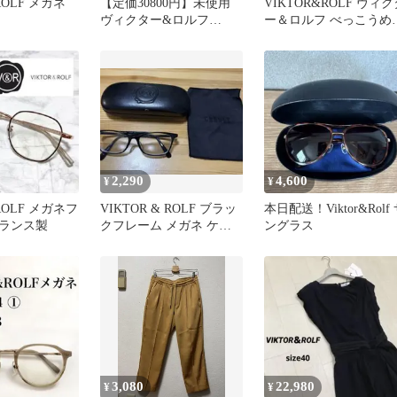
ROLF メガネ
【定価30800円】未使用
VIKTOR&ROLF ヴィク
ヴィクター&ロルフ
ー＆ロルフ べっこうめ
VIKTOR&ROLF
ね 70-0126-5
2,290
4,600
¥
¥
ROLF メガネフ
VIKTOR & ROLF ブラッ
本日配送！Viktor&Rolf
ランス製
クフレーム メガネ ケー
ングラス
ス付き
3,080
22,980
¥
¥