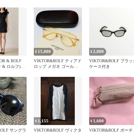
LEATHER 1.2ml
15,000
2,800
¥
¥
OR & ROLF
VIKTOR&ROLF ティアド
VIKTOR&ROLF ブラッ
 & ロルフ)ワ
ロップ メガネ ゴールド
ケース付き
ユニセックス
1,155
1,600
¥
¥
ROLF サングラ
VIKTOR&ROLF ヴィクタ
VIKTOR&ROLF ポーチ