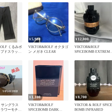
5,980
12,000
¥
¥
ROLF くるみボ
VIKTOR&ROLF オクタゴ
VIKTOR&ROLF
ップドスラック
ン メガネ CLEAR
SPICEBOMB EXTREME
箱無し 期間お値下げ
1,100
8,700
¥
¥
olf サングラス
VIKTOR&ROLF
VIKTOR & ROLF SPIC
フラワーモチー
SPICEBOMB DARK
BOMB INFRARED