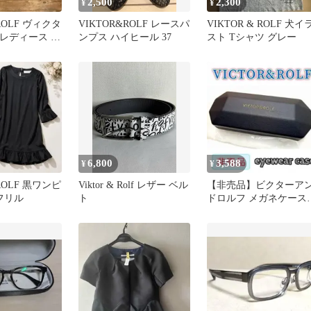
2,500
2,300
¥
¥
ROLF ヴィクタ
VIKTOR&ROLF レースパ
VIKTOR & ROLF 犬イ
 レディース レ
ンプス ハイヒール 37
スト Tシャツ グレー
ット 伊製
6,800
3,588
¥
¥
ROLF 黒ワンピ
Viktor & Rolf レザー ベル
【非売品】ビクターア
裾フリル
ト
ドロルフ メガネケース
新品