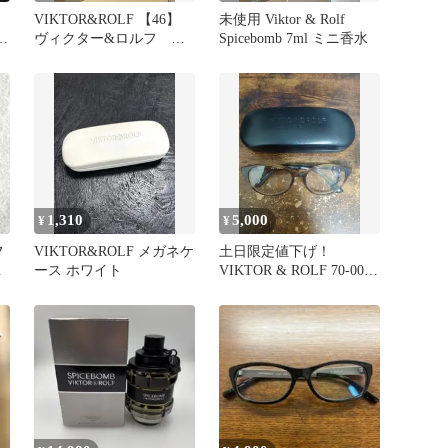
VIKTOR&ROLF 【46】
未使用 Viktor & Rolf
ロ
ヴィクター&ロルフ 未
Spicebomb 7ml ミニ香水
使用タグ付き 半袖シャ
ツ
1,310
5,000
¥
¥
フ
VIKTOR&ROLF メガネケ
土日限定値下げ！
イ
ース ホワイト
VIKTOR & ROLF 70-0089
メガネ