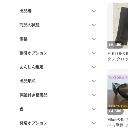
出品者
商品の状態
価格
6,400
¥
割引オプション
VIKTOR&
タン クロ
ス gothic
あんしん鑑定
出品形式
保証付き整備品
色
4,300
¥
Viktor&R
発送オプション
べっ甲柄 