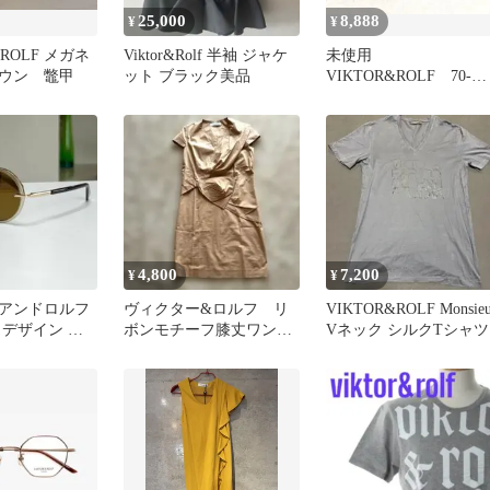
25,000
8,888
¥
¥
& ROLF メガネ
Viktor&Rolf 半袖 ジャケ
未使用
ウン 鼈甲
ット ブラック美品
VIKTOR&ROLF 70-
0002 メガネフレーム
4,800
7,200
¥
¥
アンドロルフ
ヴィクター&ロルフ リ
VIKTOR&ROLF Monsieu
 デザイン サ
ボンモチーフ膝丈ワンピ
Vネック シルクTシャツ
0131-2
ース