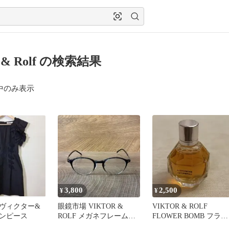
r & Rolf の検索結果
中のみ表示
3,800
2,500
¥
¥
olf ヴィクター&
眼鏡市場 VIKTOR &
VIKTOR & ROLF
ンピース
ROLF メガネフレーム
FLOWER BOMB フラワ
VR-1002
ーボム 7ml