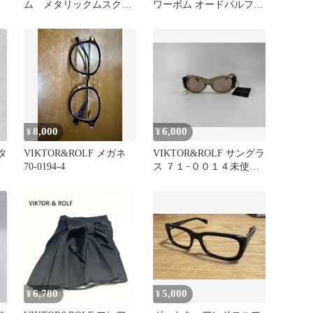
ム メタリックムスク
ワーボム オードパルファ
ナイト ヴィジョン
ム 50ml
8,000
6,000
¥
¥
タ
VIKTOR&ROLF メガネ
VIKTOR&ROLF サングラ
ド
70-0194-4
ス ７１−００１４未使用
超美品
6,780
5,000
¥
¥