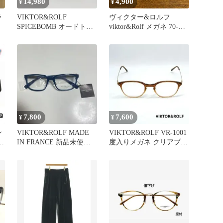
14,980
4,900
¥
¥
ラ
VIKTOR&ROLF
ヴィクター&ロルフ
SPICEBOMB オードトワ
viktor&Rolf メガネ 70-
レ 90ml
0003
7,800
7,600
¥
¥
ン
VIKTOR&ROLF MADE
VIKTOR&ROLF VR-1001
IN FRANCE 新品未使
度入りメガネ クリアブラ
用 タグ付き
ウン