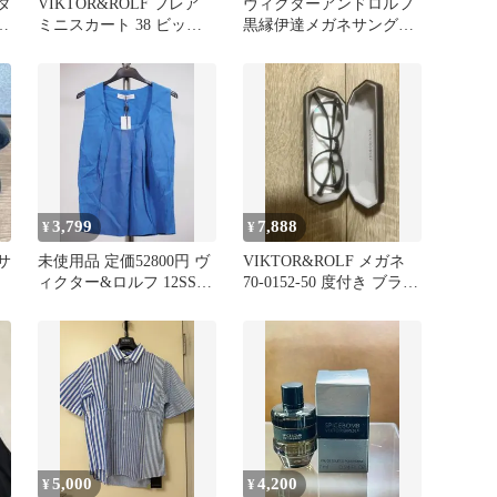
タ
VIKTOR&ROLF フレア
ヴィクターアンドロルフ
が
ミニスカート 38 ビッグ
黒縁伊達メガネサングラ
リボン アシメ 黒
ス
3,799
7,888
¥
¥
 サ
未使用品 定価52800円 ヴ
VIKTOR&ROLF メガネ
ィクター&ロルフ 12SSタ
70-0152-50 度付き ブラッ
ックノースリーブ38
ク フレーム
5,000
4,200
¥
¥