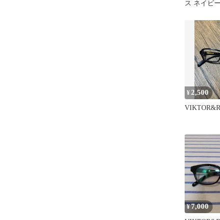
ス ネイビー
管品
2,500
¥
VIKTOR&
7,000
¥