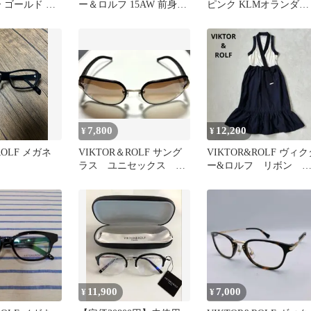
 ゴールド 保
ー＆ロルフ 15AW 前身頃
ピンク KLMオランダ航
小穴あり ワンピース
空
7,800
12,200
¥
¥
ROLF メガネ
VIKTOR＆ROLF サング
VIKTOR&ROLF ヴィク
ラス ユニセックス メ
ー&ロルフ リボン 
ンズ
ッキング ワンピース
11,900
7,000
¥
¥