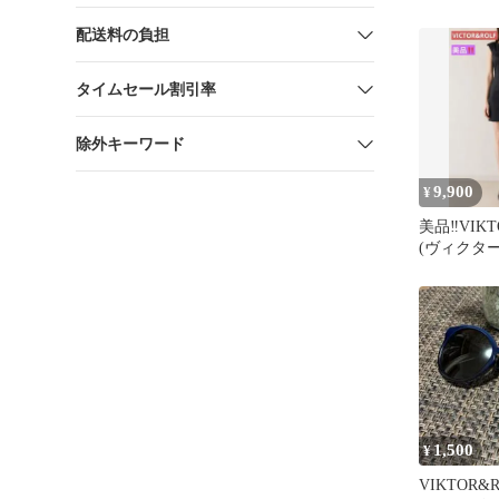
フ 美品
配送料の負担
タイムセール割引率
除外キーワード
9,900
¥
美品‼️VIKT
(ヴィクター
ンピース
1,500
¥
VIKTOR&