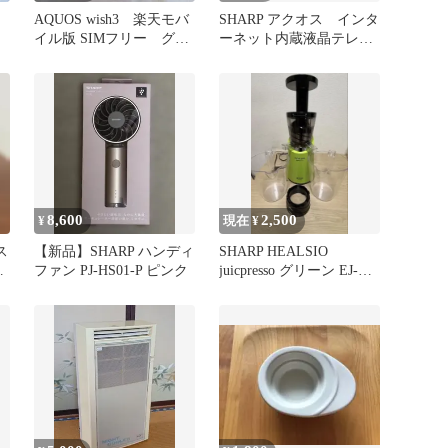
AQUOS wish3 楽天モバ
SHARP アクオス インタ
イル版 SIMフリー グリ
ーネット内蔵液晶テレ
ーン 美品
ビ LC-32BH35極上
8,600
2,500
¥
現在 ¥
ス
【新品】SHARP ハンディ
SHARP HEALSIO
ファン PJ-HS01-P ピンク
juicpresso グリーン EJ-
CF10A