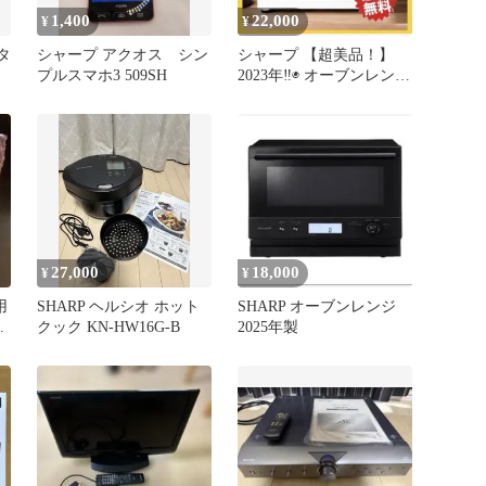
1,400
22,000
¥
¥
タ
シャープ アクオス シン
シャープ 【超美品！】
プルスマホ3 509SH
2023年‼️◉ オーブンレンジ
26L 2段コンベンション
27,000
18,000
¥
¥
用
SHARP ヘルシオ ホット
SHARP オーブンレンジ
オ
クック KN-HW16G-B
2025年製