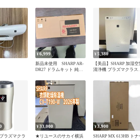
6,999
5,380
¥
¥
新品未使用 SHARP AR-
【美品】SHARP 加湿空
DR27 ドラムキット 純正
清浄機 プラズマクラス
品
ーホワイト 静音 花粉対
策
0
33,000
3,900
¥
¥
プラズマクラ
★リユースのサカイ横浜
SHARP MX 613HB ト