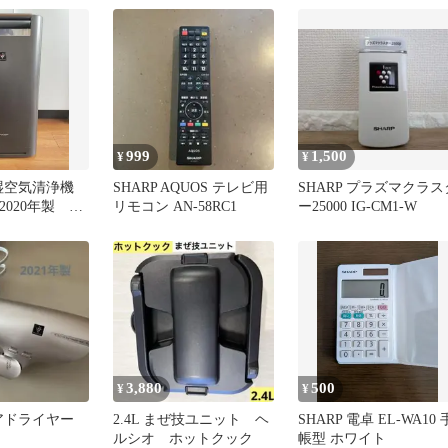
999
1,500
¥
¥
加湿空気清浄機
SHARP AQUOS テレビ用
SHARP プラズマクラス
H 2020年製 中
リモコン AN-58RC1
ー25000 IG-CM1-W
3,880
500
¥
¥
ヘアドライヤー
2.4L まぜ技ユニット ヘ
SHARP 電卓 EL-WA10 
ルシオ ホットクック
帳型 ホワイト