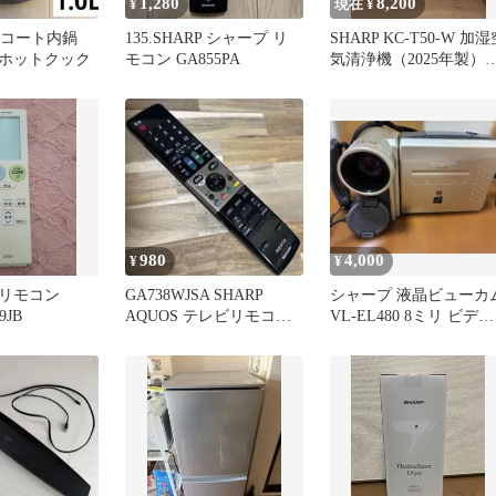
1,280
8,200
¥
現在 ¥
ッ素コート内鍋
135.SHARP シャープ リ
SHARP KC-T50-W 加湿
ホットクック
モコン GA855PA
気清浄機（2025年製）
得価格になりました
980
4,000
¥
¥
リモコン
GA738WJSA SHARP
シャープ 液晶ビューカ
9JB
AQUOS テレビリモコ
VL-EL480 8ミリ ビデオ
ン #P6964
カメラ ジャンク品