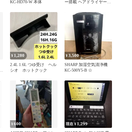
KC-HD70-W 本体
ー搭載 ヘアドライヤー
IB-WX901
1,280
3,500
¥
¥
2.4L 1.6L つゆ受け ヘル
SHARP 加湿空気清浄機
シオ ホットクック
KC-500Y5-B ☆
600
1,299
¥
現在 ¥