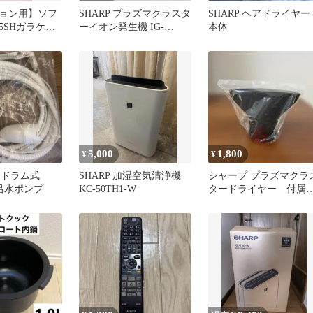
ョン用】ソフ
SHARP プラズマクラスタ
SHARP ヘアドライヤー
5SHガラケー
ーイオン発生機 IG-
本体
トグリーンシャ
GK1S-W
5,000
1,800
¥
¥
】ドラム式
SHARP 加湿空気清浄機
シャープ プラズマクラ
風呂水ポンプ
KC-50TH1-W
タードライヤー 付属
品 セットノズル