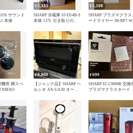
3,333
5,100
¥
¥
QUOS サウンド
SHARP 冷蔵庫 SJ-D14B-S
SHARP プラズマクラス
A1 本体
本体 137L 引き取りの
ードライヤー IB-RP7-W
み 値下げ済
8,800
699
¥
¥
洗濯機用 脚スペ
【ジャンク品】SHARP ヘ
SHARP IZ-C90MR 交換
TX8EKS
ルシオ AX-UA30 オーブ
プラズマクラスターイ
ンレンジ
ン