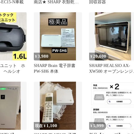
EC15-N車載
南店★ SHARP 衣類乾燥
回収容器
除湿器 CV-T190-W 26年
製 管理0807-01
3,980
20,000
¥
¥
ぜ技ユニット ホ
SHARP Brain 電子辞書
SHARP HEALSIO AX-
 ヘルシオ
PW-SH6 本体
XW500 オーブンレンジ
本体
1,100
5,999
現在 ¥
¥