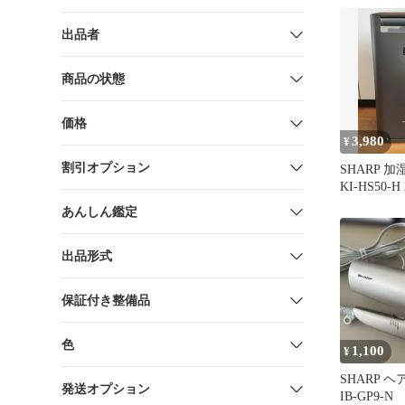
出品者
商品の状態
価格
3,980
¥
割引オプション
SHARP 
KI-HS50-
古
あんしん鑑定
出品形式
保証付き整備品
色
1,100
¥
SHARP 
発送オプション
IB-GP9-N