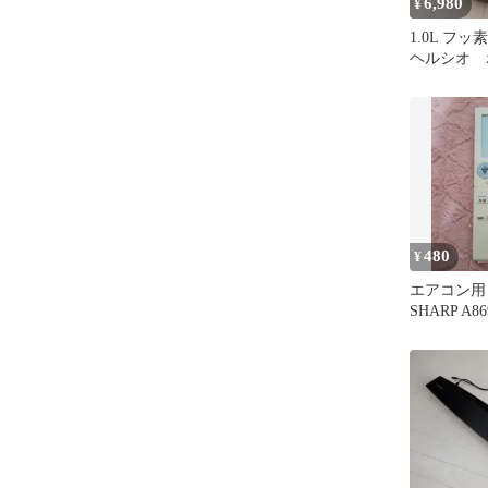
6,980
¥
1.0L フ
ヘルシオ 
480
¥
エアコン用
SHARP A86