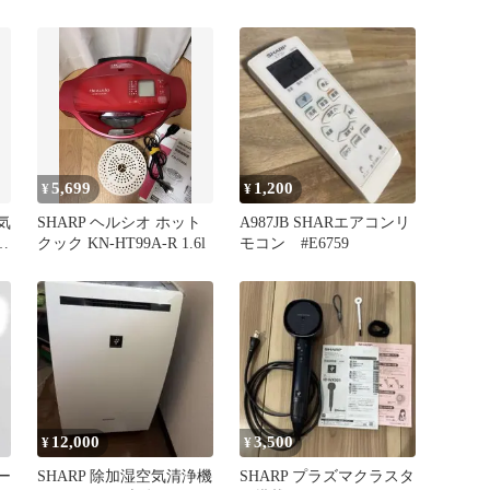
シオ AX-MP200-R
5,699
1,200
¥
¥
気
SHARP ヘルシオ ホット
A987JB SHARエアコンリ
タ
クック KN-HT99A-R 1.6l
モコン #E6759
12,000
3,500
¥
¥
ナー
SHARP 除加湿空気清浄機
SHARP プラズマクラスタ