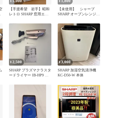
5,000
1,800
¥
¥
空
【手渡希望 岩手】昭和
【未使用】 シャープ
お
レトロ SHARP 窓用エア
SHARP オーブンレンジ
コン AV-107V 窓枠付
スチームカップ
2,500
3,000
¥
¥
ム
SHARP プラズマクラスタ
SHARP 加湿空気清浄機
ードライヤー IB-HP9 本
KC-D50-W 本体
体