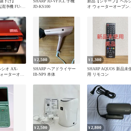
値下げ】
SHARP JD-VF1CL 子機
新品【シャープ】ヘル
気清浄機 FU-
JD-KS100
オ ウォーターオーブン
プラズマクラスタ
AX-L1シリーズ角皿 調
網
2,500
1,300
¥
¥
ルシオ AX-
SHARP ヘアドライヤー
SHARP AQUOS 新品未
R ウォーターオー
IB-NP9 本体
用 リモコン
ープ レンジ
2,500
2,800
¥
¥