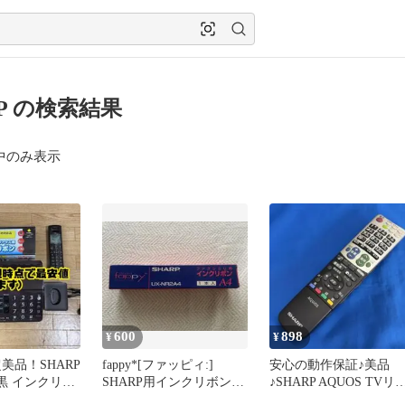
RP の検索結果
中のみ表示
600
898
¥
¥
美品！SHARP
fappy*[ファッピィ:]
安心の動作保証♪美品
L 黒 インクリボ
SHARP用インクリボン
♪SHARP AQUOS TVリ
UX-NR2A4 1本
コン GA835WJSA