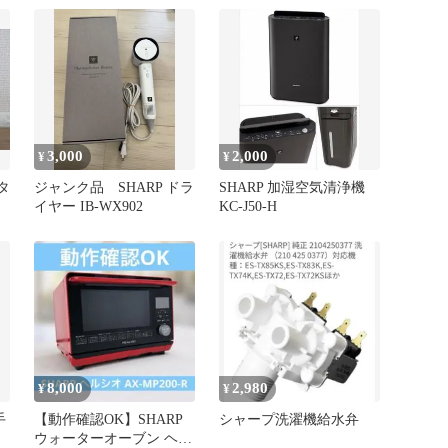
3,000
2,000
¥
¥
タ
ジャンク品 SHARP ドラ
SHARP 加湿空気清浄機
イヤー IB-WX902
KC-J50-H
8,000
2,980
¥
¥
手
【動作確認OK】SHARP
シャープ洗濯機給水弁
ウォーターオーブン ヘル