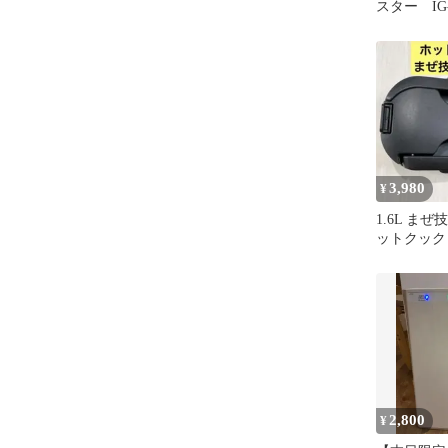
スター IG-
3,980
¥
1.6L ま
ットクック
2,800
¥