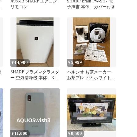
シ
A985JB SHARP エアコン
SHARP Brain PW-SH7 電
リモコン
子辞書 本体 カバー付き
理
14,900
5,999
¥
¥
使
SHARP プラズマクラスタ
ヘルシオ お茶メーカー
ー 空気清浄機 本体 KC-
お茶プレッソ ホワイト系
40TH7
TE-GS10A-W
11,000
8,500
¥
¥