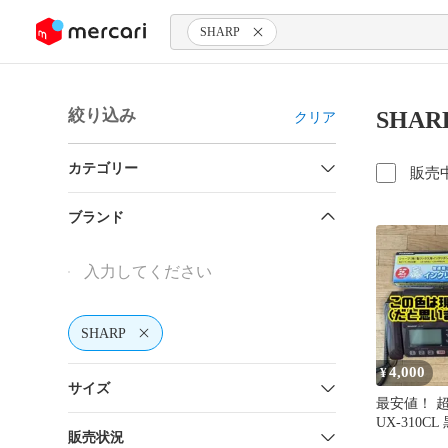
ンツにスキップ
SHARP
絞り込み
SHA
クリア
カテゴリー
販売
ブランド
SHARP
4,000
¥
サイズ
最安値！ 超
UX-310C
販売状況
ン付