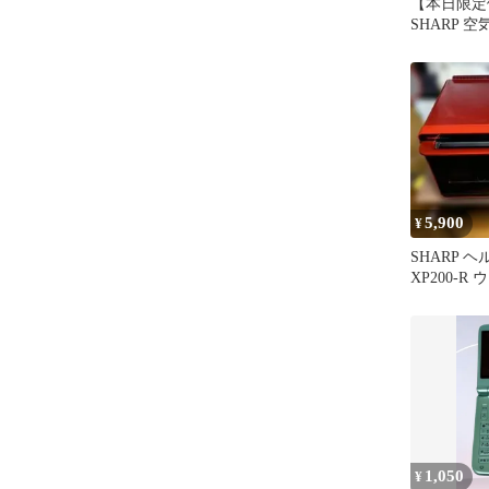
【本日限定
SHARP 空
G51-W 
ー
5,900
¥
SHARP ヘ
XP200-
ブン シャ
1,050
¥