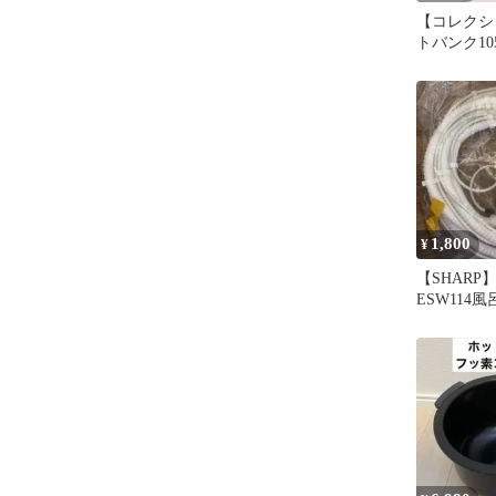
【コレクシ
トバンク10
本体 ミン
ープ
1,800
¥
【SHARP
ESW114