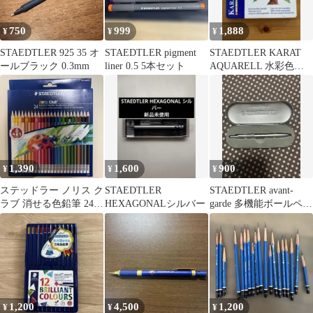
750
999
1,888
¥
¥
¥
STAEDTLER 925 35 オ
STAEDTLER pigment
STAEDTLER KARAT
ールブラック 0.3mm
liner 0.5 5本セット
AQUARELL 水彩色鉛
筆 24色
1,390
1,600
900
¥
¥
¥
ステッドラー ノリス ク
STAEDTLER
STAEDTLER avant-
ラブ 消せる色鉛筆 24色
HEXAGONALシルバー
garde 多機能ボールペン
セット
缶ケース 入り
1,200
4,500
1,200
¥
¥
¥