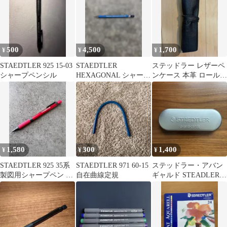
500
4,500
1,700
¥
¥
¥
STAEDTLER 925 15-03
STAEDTLER
ステッドラー レザーペ
シャープペンシル
HEXAGONAL シャープ
ンケース 本革 ロールタ
ペンシル 限定版
イプ ブラック 900 LC-
BK
1,580
300
1,400
¥
¥
¥
STAEDTLER 925 35系
STAEDTLER 971 60-15
ステッドラー・アバン
製図用シャープペン レ
自在曲線定規
ギャルド STEADLER
ッド
avant-garde