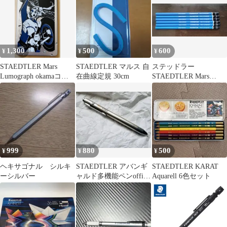
1,300
500
600
¥
¥
¥
STAEDTLER Mars
STAEDTLER マルス 自
ステッドラー
Lumograph okamaコラ
在曲線定規 30cm
STAEDTLER Mars
ボ 限定品
Lumograph 鉛筆 6本セ
ット
999
880
500
¥
¥
¥
ヘキサゴナル シルキ
STAEDTLER アバンギ
STAEDTLER KARAT
ーシルバー
ャルド多機能ペンoffice
Aquarell 6色セット
mac