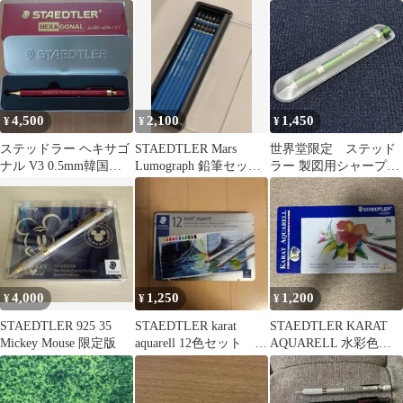
ルー 限定
12色セット
多機能ペン アバンギャ
ルド
4,500
2,100
1,450
¥
¥
¥
ステッドラー ヘキサゴ
STAEDTLER Mars
世界堂限定 ステッド
ナル V3 0.5mm韓国限
Lumograph 鉛筆セット
ラー 製図用シャープペ
定版
13硬度 ケース付
ンシル 925 (35)
4,000
1,250
1,200
¥
¥
¥
STAEDTLER 925 35
STAEDTLER karat
STAEDTLER KARAT
Mickey Mouse 限定版
aquarell 12色セット 水
AQUARELL 水彩色鉛
彩色鉛筆
筆 36色セット