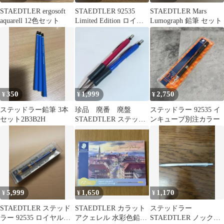
STAEDTLER ergosoft
STAEDTLER 92535
STAEDTLER Mars
aquarell 12色セット
Limited Edition ロイヤ
Lumograph 鉛筆 セット
ルブルー
350
1,999
2,750
¥
¥
¥
ステッドラー鉛筆 3本
珍品 廃番 廃盤
ステッドラー 92535 イ
セット2B3B2H
STAEDTLER ステッド
ンキューブ別注カラー
ラー 779 05 シャーペ
ン
5,999
1,650
1,170
¥
¥
¥
STAEDTLER ステッド
STAEDTLER カラット
ステッドラー
ラー 92535 ロイヤルブ
アクェレル 水彩色鉛筆
STAEDTLER ノック式