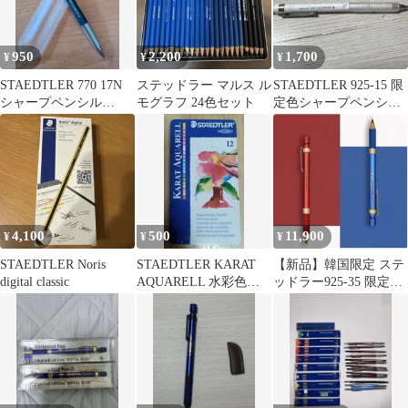
950
2,200
1,700
¥
¥
¥
STAEDTLER 770 17N
ステッドラー マルス ル
STAEDTLER 925-15 限
シャープペンシル
モグラフ 24色セット
定色シャープペンシル
0.7mm
3本セット
4,100
500
11,900
¥
¥
¥
STAEDTLER Noris
STAEDTLER KARAT
【新品】韓国限定 ステ
digital classic
AQUARELL 水彩色鉛
ッドラー925-35 限定2
筆 12色セット
本セット