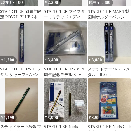
7,100
2,200
1,800
現在 ¥
¥
現在 ¥
STAEDTLER 50周年限
STAEDTLER マイスタ
STAEDTLER MARS 製
定 ROYAL BLUE 2本セ
ーリミテッドエディシ
図用ホルダーペンシル
ット
ョン 限定色アーバン
芯ホルダーセット
ブルー
1,200
3,400
3,880
¥
¥
¥
STAEDTLER 925 15 メ
STAEDTLER 925 35 30
ステッドラー 925 15 メ
タル シャープペンシル
周年記念モデル シャー
タル 0.5mm
0.5mm
プペンシル
1,499
5,900
320
¥
¥
¥
ステッドラー 92535 マ
STAEDTLER Noris
STAEDTLER Noris Club