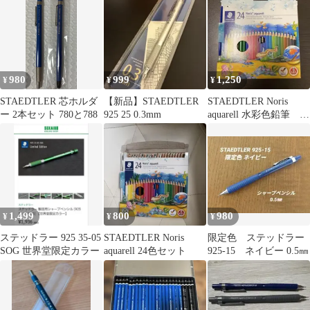
980
999
1,250
¥
¥
¥
STAEDTLER 芯ホルダ
【新品】STAEDTLER
STAEDTLER Noris
ー 2本セット 780と788
925 25 0.3mm
aquarell 水彩色鉛筆 24
色セット
1,499
800
980
¥
¥
¥
ステッドラー 925 35-05
STAEDTLER Noris
限定色 ステッドラー
SOG 世界堂限定カラー
aquarell 24色セット
925-15 ネイビー 0.5㎜