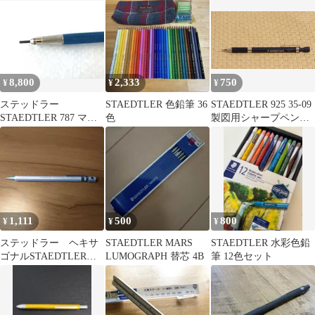
8,800
2,333
750
¥
¥
¥
ステッドラー
STAEDTLER 色鉛筆 36
STAEDTLER 925 35-09
STAEDTLER 787 マル
色
製図用シャープペンシ
スパンテクニコ
ル
1,111
500
800
¥
¥
¥
ステッドラー ヘキサ
STAEDTLER MARS
STAEDTLER 水彩色鉛
ゴナルSTAEDTLER
LUMOGRAPH 替芯 4B
筆 12色セット
HEXAGONAL シャープ
ペン