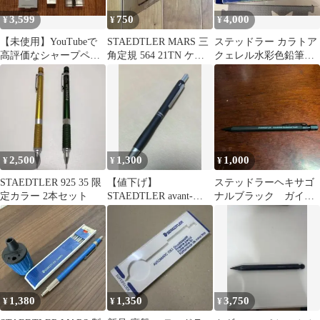
3,599
750
4,000
¥
¥
¥
【未使用】YouTubeで
STAEDTLER MARS 三
ステッドラー カラトア
高評価なシャープペン
角定規 564 21TN ケー
クェレル水彩色鉛筆
シル0.5mm 3本 箱あ
ス付き
48色
り
2,500
1,300
1,000
¥
¥
¥
STAEDTLER 925 35 限
【値下げ】
ステッドラーヘキサゴ
定カラー 2本セット
STAEDTLER avant-
ナルブラック ガイド
garde 多機能ボールペン
パイプ折れ
1,380
1,350
3,750
¥
¥
¥