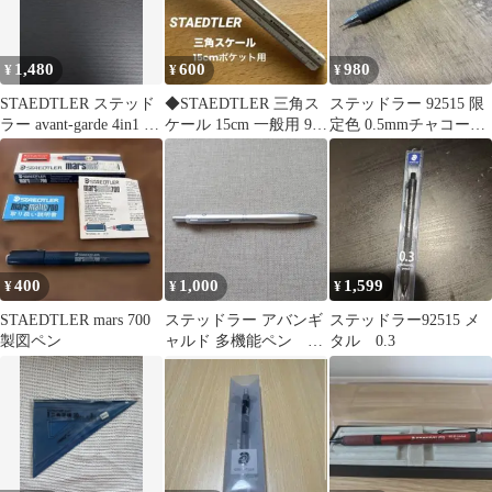
1,480
600
980
¥
¥
¥
STAEDTLER ステッド
◆STAEDTLER 三角ス
ステッドラー 92515 限
ラー avant-garde 4in1 多
ケール 15cm 一般用 987
定色 0.5mmチャコール
機能ペン
15-1 日本製
グレイ
400
1,000
1,599
¥
¥
¥
STAEDTLER mars 700
ステッドラー アバンギ
ステッドラー92515 メ
製図ペン
ャルド 多機能ペン 4
タル 0.3
機能搭載 ●一本インク
切れ