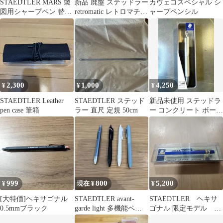
STAEDTLER MARS 製
新品 廃盤 ステッドラー
カヴェコスペシャル シ
図用シャープペン 替芯
retromatic レトロマチッ
ャープペンシル
200E 鉛筆削り セット
ク シャーペン 箱
2,300
1,000
4,250
¥
¥
¥
STAEDTLER Leather
STAEDTLER ステッド
新品未使用 ステッドラ
pen case 筆箱
ラー 直尺 定規 50cm
ー コンクリート ボール
ペン 441CONB-9 値下
げ可
999
800
5,200
¥
現在 ¥
¥
[大特価]ヘキサゴナル
STAEDTLER avant-
STAEDTLER ヘキサ
0.5mmブラック
garde light 多機能ペ
ゴナル 限定モデル
ン おまけ3本！
0.5 Version-2