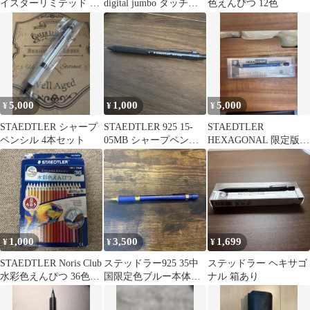
イスターリミテッド グ
digital jumbo タッチペ
色えんぴつ 12色
リーン 限定色
ン
5,000
1,000
5,000
¥
¥
¥
STAEDTLER シャープ
STAEDTLER 925 15-
STAEDTLER
ペンシル 4本セット
05MB シャープペンシ
HEXAGONAL 限定版
ル
シャープペンシル
1,000
3,500
1,699
¥
¥
¥
STAEDTLER Noris Club
ステッドラー925 35中
ステッドラー ヘキサゴ
水彩色えんぴつ 36色セ
国限定色ブルー本体の
ナル 箱あり
ット
み