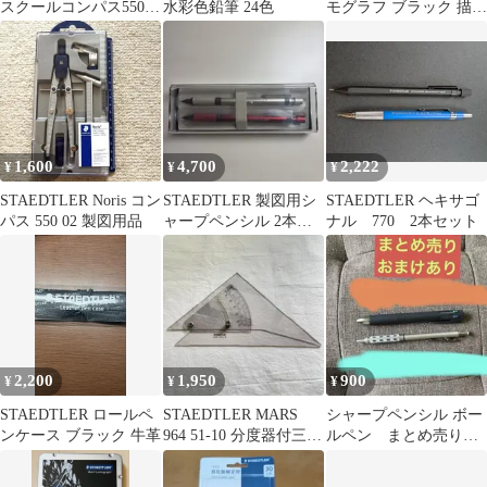
スクールコンパス550
水彩色鉛筆 24色
モグラフ ブラック 描画
01
用高級鉛筆 6本セット
1,600
4,700
2,222
¥
¥
¥
STAEDTLER Noris コン
STAEDTLER 製図用シ
STAEDTLER ヘキサゴ
パス 550 02 製図用品
ャープペンシル 2本セ
ナル 770 2本セット
ット
2,200
1,950
900
¥
¥
¥
STAEDTLER ロールペ
STAEDTLER MARS
シャープペンシル ボー
ンケース ブラック 牛革
964 51-10 分度器付三角
ルペン まとめ売り
定規
一本ずつOK