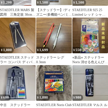
1,200
1,500
1,500
¥
¥
¥
STAEDTLER MARS 製
【ステッドラー】/ディ
STAEDTLER 925 25
図用 三角定規 30cm型
ズニー/多機能ペン/ミッ
Limited レッド シャー
964 30
キー/ブラック/文房具/
プペンシル
ボールペン
1,000
1,699
550
¥
¥
¥
STAEDTLER ステッド
ステッドラー レグ
⭐︎新品⭐︎ ステッドラー
ラー コンパス ディバイ
0.3mm
Noris 消せる色えんぴつ
ダー 559 55SKJN
12色
680
1,880
980
¥
¥
¥
中古 ステッドラー
STAEDTLER Noris Club
STAEDTLER マルス ル