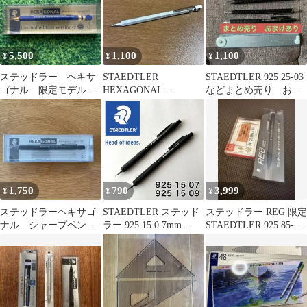
5,500
1,100
1,100
¥
¥
¥
ステッドラー ヘキサ
STAEDTLER
STAEDTLER 925 25-03
ゴナル 限定モデル バ
HEXAGONAL
などまとめ売り おま
ージョン-2
Mechanical Pencil
けあり
1,750
790
3,999
¥
¥
¥
ステッドラーヘキサゴ
STAEDTLER ステッド
ステッドラー REG 限定
ナル シャープペンシ
ラー 925 15 0.7mm
STAEDTLER 925 85-
ル ブラック
0.9mm
05B おまけ付き