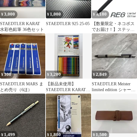
3,000
1,000
4,180
¥
¥
¥
STAEDTLER KARAT
STAEDTLER 925 25-05
【数量限定・ネコポス
水彩色鉛筆 36色セット
でお届け！】ステッド
ラー シャープペンシル
REG（レグ） 復刻記念
限定色 マットブラック
0.5mm 925 85-05B
300
3,200
2,849
¥
¥
¥
STAEDTLER MARS ま
【新品未使用】
STAEDTLER Meister
とめ売り（6ほ）
STAEDTLER KARAT
limited edition シャープ
AQUARELL 24色
ペン
1,499
1,800
1,500
¥
¥
¥