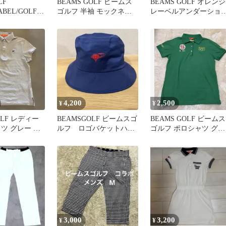
OLF
BEAMS GOLF ビームス
BEAMS GOLF オレンジ
ABEL/GOLFプ
ゴルフ 半袖 モックネッ
レーベルアンダーショ
シャツ M
ク シャツ L ブルー系
ツ ホワイト M
4,200
2,500
¥
¥
OLF レディー
BEAMSGOLF ビームスゴ
BEAMS GOLF ビームス
ツ グレー サ
ルフ ロゴバケットハッ
ゴルフ ポロシャツ グリ
ト
ーン M 黄緑 レディース
3,000
3,200
¥
¥