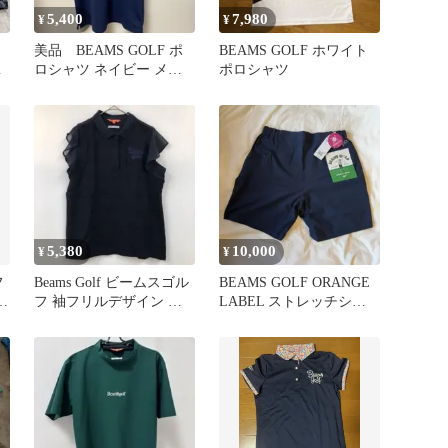
5,400
7,980
¥
¥
美品 BEAMS GOLF ポ
BEAMS GOLF ホワイト
フ
ロシャツ ネイビー メン
ポロシャツ
ズ S
5,380
10,000
¥
¥
フ
Beams Golf ビームスゴル
BEAMS GOLF ORANGE
ツ
フ 袖フリルデザイン 半
LABEL ストレッチショ
袖ポロシャツ Lサイズ
ートパンツ L