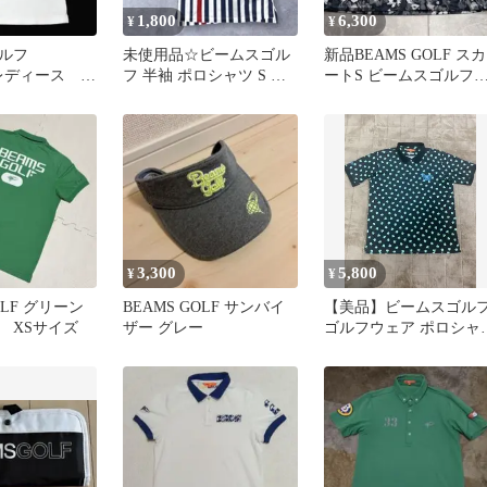
1,800
6,300
¥
¥
ゴルフ
未使用品☆ビームスゴル
新品BEAMS GOLF スカ
 レディース 半
フ 半袖 ポロシャツ S ス
ートS ビームスゴル
ツ Sサイ
トライプ
ブラック 黒 総柄
ト 白
3,300
5,800
¥
¥
OLF グリーン
BEAMS GOLF サンバイ
【美品】ビームスゴル
 XSサイズ
ザー グレー
ゴルフウェア ポロシャ
総柄 XLサイズ