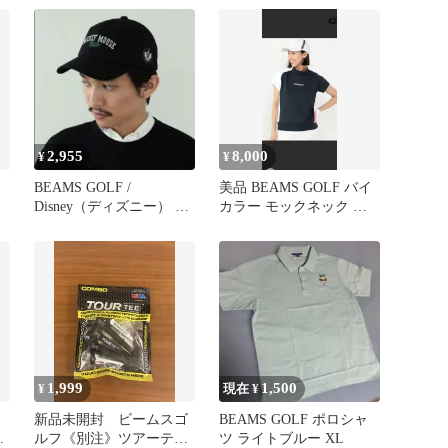
2,955
8,000
¥
¥
BEAMS GOLF /
美品 BEAMS GOLF バイ
Disney（ディズニー） キ
カラー モックネック シ
ャップ ユニセックス
ャツ レディース L
1,999
1,500
¥
現在 ¥
新品未開封 ビームスゴ
BEAMS GOLF ポロシャ
バ
ルフ《別注》ツアーティ
ツ ライトブルー XL