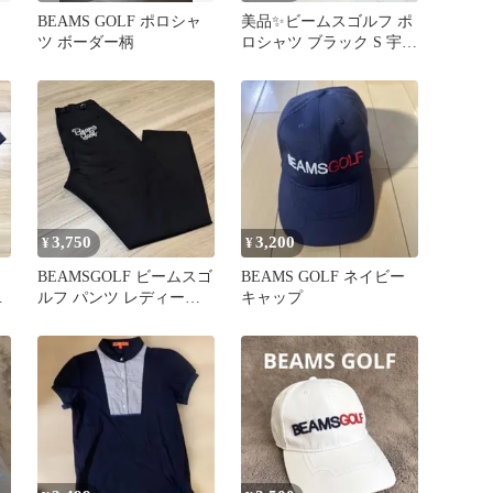
】
BEAMS GOLF ポロシャ
美品✨ビームスゴルフ ポ
ツ ボーダー柄
ロシャツ ブラック S 宇宙
飛行士 速乾 ストレッチ
3,750
3,200
¥
¥
E
BEAMSGOLF ビームスゴ
BEAMS GOLF ネイビー
ツ
ルフ パンツ レディース
キャップ
ブラック ロゴ S