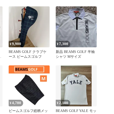
ー コンボパック
9,900
7,300
¥
¥
BEAMS GOLF クラブケ
新品 BEAMS GOLF 半袖
ー
ース ビームスゴルフ
シャツ Mサイズ
ツ
4,780
2,100
¥
¥
ビームスゴルフ総柄メッ
BEAMS GOLF YALE モッ