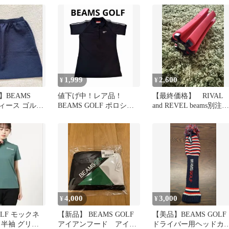
1,999
2,600
¥
¥
BEAMS
値下げ中！レア品！
【最終価格】 RIVAL
ディース ゴルフ
BEAMS GOLF ポロシャ
and REVEL beams別注
イビー M
ツ Sサイズ ブラック
ゴルフ
4,000
3,000
¥
¥
OLF モックネ
【新品】 BEAMS GOLF
【美品】BEAMS GOLF
 半袖 グリー
アイアンフード アイア
ドライバー用ヘッドカ