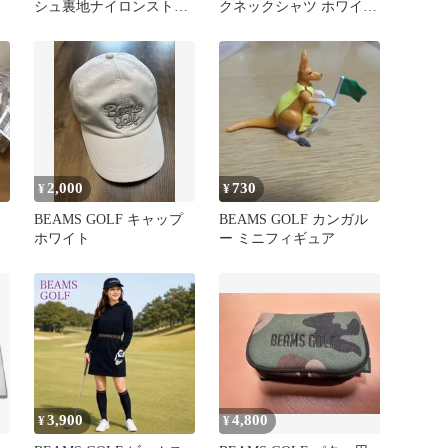
シュ裏地ナイロンストレ
クネックシャツ ホワイト
ッチハーフパンツ M（ブ
XS
ラック系）
2,000
730
¥
¥
BEAMS GOLF キャップ
BEAMS GOLF カンガル
ホワイト
ー ミニフィギュア
3,900
4,800
¥
¥