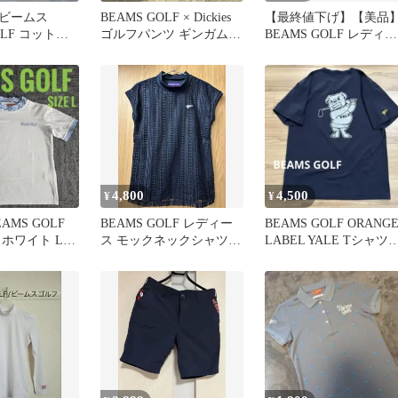
 ビームス
BEAMS GOLF × Dickies
【最終値下げ】【美品
OLF コット
ゴルフパンツ ギンガムチ
BEAMS GOLF レディー
ワイト ゴル
ェック M
ス ワンピース ホワイト
4,800
4,500
¥
¥
AMS GOLF
BEAMS GOLF レディー
BEAMS GOLF ORANG
 ホワイト Lサ
ス モックネックシャツ
LABEL YALE Tシャ
無料
ネイビー
ネイビー希少