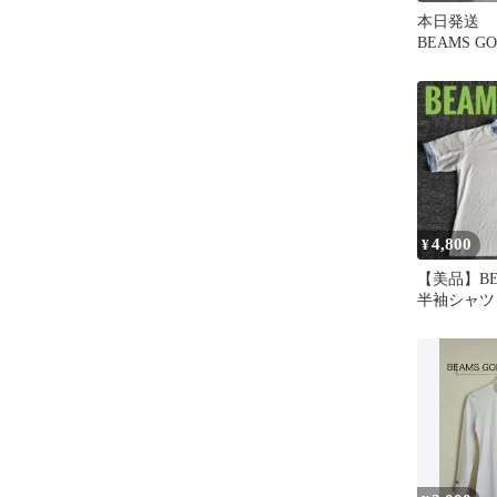
本日発送
BEAMS G
ン 白 ホ
フ パンツ
4,800
¥
【美品】BE
半袖シャツ
イズ 送料