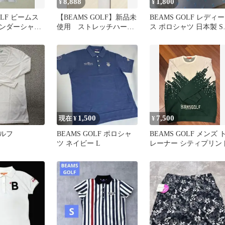
8,888
1,800
¥
¥
OLF ビームス
【BEAMS GOLF】新品未
BEAMS GOLF レディー
ンダーシャ
使用 ストレッチハーフ
ス ポロシャツ 日本製 S
イズM
パンツ メンズM ネイビ
イズ/総柄
ー
1,500
7,500
現在 ¥
¥
ルフ
BEAMS GOLF ポロシャ
BEAMS GOLF メンズ 
ツ ネイビー L
レーナー シティプリン