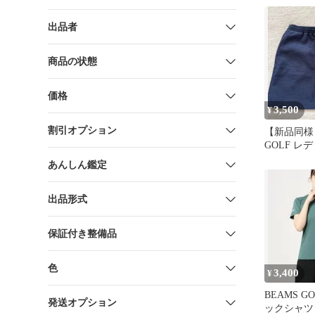
出品者
商品の状態
価格
3,500
¥
割引オプション
【新品同様】
GOLF レ
スカート ネ
あんしん鑑定
出品形式
保証付き整備品
色
3,400
¥
BEAMS G
発送オプション
ックシャツ