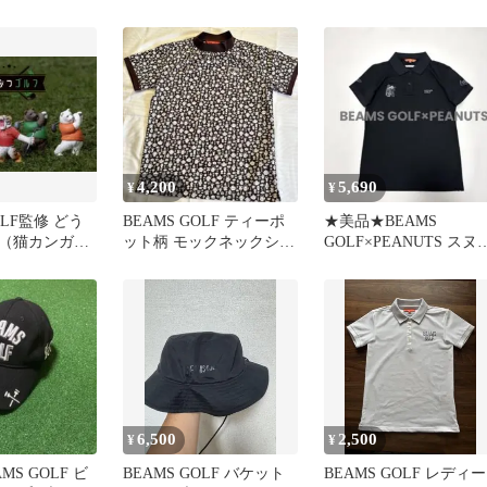
ンカバー
ー
4,200
5,690
¥
¥
OLF監修 どう
BEAMS GOLF ティーポ
★美品★BEAMS
（猫カンガル
ット柄 モックネックシャ
GOLF×PEANUTS スヌ
ツ
ピーコラボポロシャ
M
6,500
2,500
¥
¥
MS GOLF ビ
BEAMS GOLF バケット
BEAMS GOLF レディー