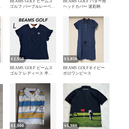
BEAMS GOLF ビームス
BEAMS GOLF パター用
ー
ゴルフ パープルレーベル
ヘッドカバー 迷彩柄
ワンピース ロゴ刺繍 紺
2,950
3,850
¥
¥
BEAMS GOLF ビームス
BEAMS GOLFネイビー
ゴルフ レディース 半袖
ポロワンピース
ポロシャツ L ゴルフウェ
ア フリル 刺繍ロゴ 83-
02-0200-684 日本製 ネイ
ビー系 (H008)★
1,900
6,980
¥
¥