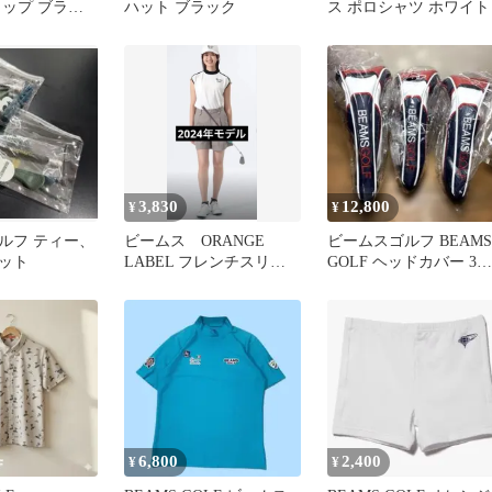
ャップ ブラッ
ハット ブラック
ス ポロシャツ ホワイト
3,830
12,800
¥
¥
ルフ ティー、
ビームス ORANGE
ビームスゴルフ BEAMS
ット
LABEL フレンチスリー
GOLF ヘッドカバー 3点
ブ クレリックモックネッ
セット 新品
ク S
6,800
2,400
¥
¥