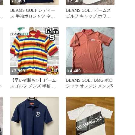
2,499
2,500
¥
¥
BEAMS GOLF レディー
BEAMS GOLF ビームス
サ
ス 半袖ポロシャツ ネイ
ゴルフ キャップ ホワイ
ビー
ト
2,999
4,400
¥
¥
ト
【早い者勝ち✨】ビーム
BEAMS GOLF BMG ポロ
ト
スゴルフ メンズ 半袖 ポ
シャツ オレンジ メンズS
ロシャツ S マルチカラー