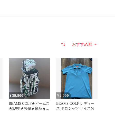
並び替え
39,800
2,000
¥
¥
BEAMS GOLF★ビームス
BEAMS GOLF レディー
★9.0型★軽量★良品★ス
ス ポロシャツ サイズM
タンド(WH×総柄)