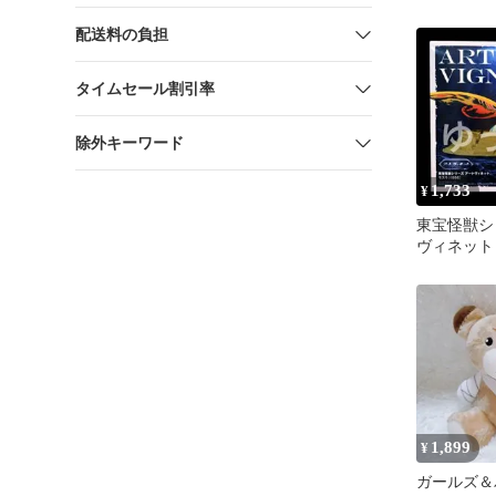
きめ一周で
癒し系♥
配送料の負担
タイムセール割引率
除外キーワード
1,733
¥
東宝怪獣シ
ヴィネット
（1996） 
1,899
¥
ガールズ＆