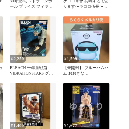
H
300円から～ドラゴンボ
ケロロ軍曹 共鳴するであ
ール プライズ フィギュ
ります〜ギロロ伍長〜 フ
ア 25体セット
ィギュア
2,250
1,599
¥
¥
ュ
BLEACH 千年血戦篇
【未開封】 ブルーハムハ
VIBRATIONSTARS グリ
ム おおきな
ムジョー フィギュア
SOFVIMATES サングラ
ス フィギュア
1,400
1,677
¥
¥