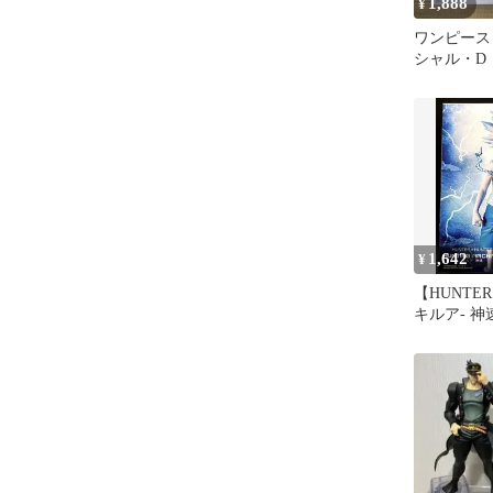
1,888
¥
ワンピース Gr
シャル・D
ィギュア
1,642
¥
【HUNTER
キルア- 神