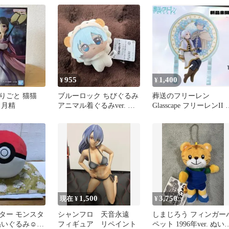
955
1,400
¥
¥
りごと 猫猫
ブルーロック ちびぐるみ
葬送のフリーレン
 月精
アニマル着ぐるみver. 氷
Glasscape フリーレンII 
織羊
ィギュア
1,500
3,750
現在 ¥
¥
ター モンスタ
シャンフロ 天音永遠
しまじろう フィンガー
ぬいぐるみ☺大
フィギュア リペイント
ペット 1996年ver. ぬい