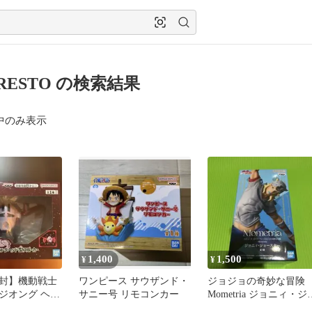
PRESTO の検索結果
中のみ表示
1,400
1,500
¥
¥
封】機動戦士
ワンピース サウザンド・
ジョジョの奇妙な冒険
ジオング ヘッ
サニー号 リモコンカー
Mometria ジョニィ・ジ
カー
ースター フィギュア