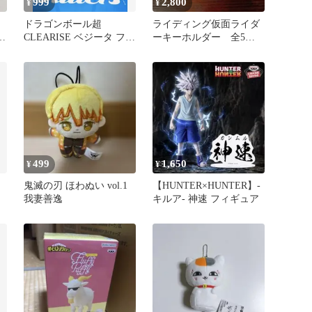
999
2,800
¥
¥
ドラゴンボール超
ライディング仮面ライダ
CLEARISE ベジータ フィ
ーキーホルダー 全5種
ギュア
セット
499
1,650
¥
¥
鬼滅の刃 ほわぬい vol.1
【HUNTER×HUNTER】-
我妻善逸
キルア- 神速 フィギュア