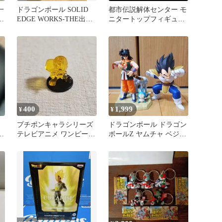
一
ドラゴンボール SOLID
都市伝説解体センター モ
ブ
EDGE WORKS-THE出陣-
ニタートップフィギュア
亀仙人
廻屋渉 ⑭
400
1,999
¥
¥
プチポンキャラシリーズ
ドラゴンボール ドラゴン
ギ
テレビアニメ ワンピース
ボールZ ヤムチャ ベジー
ウソップ クリア
タ フィギュア