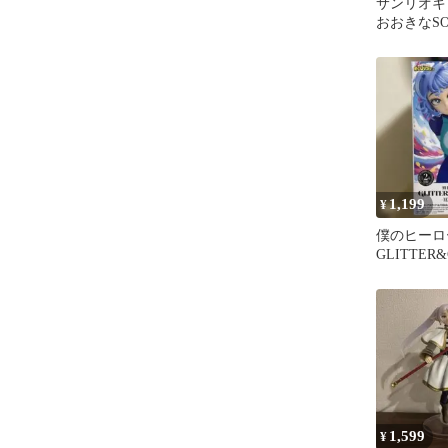
サンリオキ
おおきなSOF
マイメロ マ
1,199
¥
僕のヒーロ
GLITTER
波動ねじれ
1,599
¥