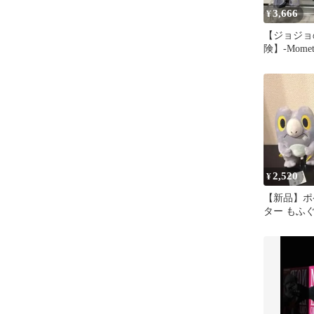
3,666
¥
【ジョジョ
険】-Mome
郎 DIO 2
2,520
¥
【新品】ポ
ター もふ
み セビ
ポケモン