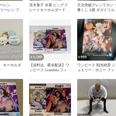
ーレン
茨木童子 水着 ビッグプ
天元突破グレンラガン 
a フリーレン フィ
レートキーホルダー FGO
番くじ A賞 ギガドリル
封済み 箱無
アクリル
レイク
3,599
999
¥
¥
 キーホルダ
【送料込、匿名配送】ワ
ワンピース 戦光絶景 ジ
ト
ンピース Grandista フィギ
ュエリー・ボニー フィ
ュア 2体セット
ュア 削除検討