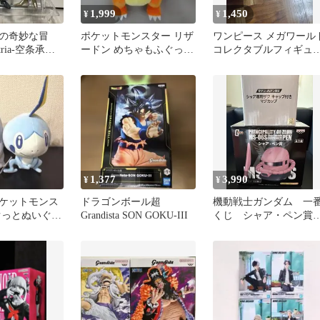
1,999
1,450
¥
¥
の奇妙な冒
ポケットモンスター リザ
ワンピース メガワール
tria-空条承太
ードン めちゃもふぐっと
コレクタブルフィギュ
体セット
ぬいぐるみ
鉄の巨人 エメト
1,377
3,990
¥
¥
ケットモンス
ドラゴンボール超
機動戦士ガンダム 一
ぐっとぬいぐる
Grandista SON GOKU-III
くじ シャア・ペン
エ メッソン
セブンイレブン シャ
ザクマグカップ