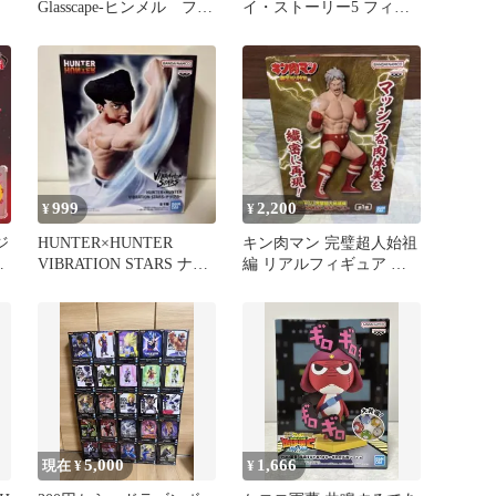
Glasscape-ヒンメル フィ
イ・ストーリー5 フィグ
ッ
ギュア
ライフ ハム
999
2,200
¥
¥
ジ
HUNTER×HUNTER
キン肉マン 完璧超人始祖
カ
VIBRATION STARS ナッ
編 リアルフィギュア テ
クル
リーマン
5,000
1,666
現在 ¥
¥