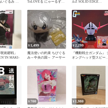
ぬいぐるみ ボ
ToLOVEる にゃーるずこ
ルZ SOLID EDGE
れグマ バンプ
れくしょん ララ 結城美
WORKSブロリー 2体セ
柑2種
ト
1,499
2,299
¥
¥
「呪術廻戦」
魔法使いの約束 ちびぐる
『機動戦士ガンダム』 
ZEN’IN MAKI-
み～中央の国～ アーサー
オングヘッド型スピー
ー
700
1,980
¥
¥