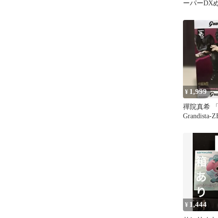
ーパーDX
コ ボコら
レスト
1,999
¥
禪院真希 
Grandista-
1,444
¥