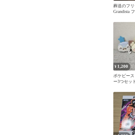
葬送のフリ
Grandist
ギュア 開
し
1,200
¥
ポケピース
ー3つセッ