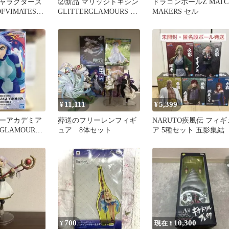
ャラクターズ
②新品 マリッジトキシン
ドラゴンボールZ MATC
VIMATES
GLITTERGLAMOURS 嵐
MAKERS セル
ーメイドver
山キミエ フィギュア
11,111
5,399
¥
¥
ーアカデミア
葬送のフリーレンフィギ
NARUTO疾風伝 フィギ
&GLAMOURS
ュア 8体セット
ア 5種セット 五影集結
700
10,300
¥
現在 ¥