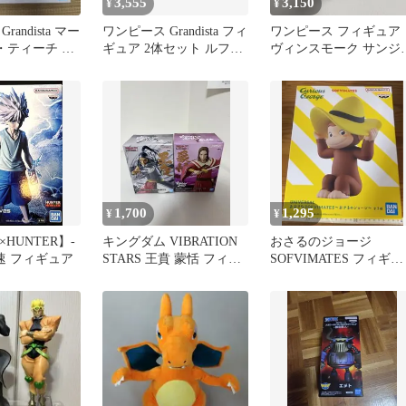
3,555
3,150
¥
¥
andista マー
ワンピース Grandista フィ
ワンピース フィギュア
・ティーチ フ
ギュア 2体セット ルフィ
ヴィンスモーク サンジ
ティーチ
ジェルマ66
1,700
1,295
¥
¥
×HUNTER】-
キングダム VIBRATION
おさるのジョージ
速 フィギュア
STARS 王賁 蒙恬 フィギ
SOFVIMATES フィギュ
ュア 2点
ア