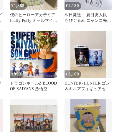
1,888
2,180
¥
¥
ド
僕のヒーローアカデミア
即日発送！ 夏目友人帳
ア
Fluffy Puffy オールマイゴ
ちびぐるみ ニャンコ先生
ート フィギュア
ぬいぐるみ 新品タグ付き
999
3,100
¥
¥
番
ドラゴンボールZ BLOOD
HUNTER×HUNTER ゴン
賞
OF SAIYANS 孫悟空
＆キルアフィギュアセッ
ア
ト