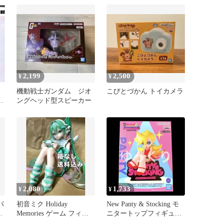
2,199
2,500
¥
¥
機動戦士ガンダム ジオ
こびとづかん トイカメラ
フ
ングヘッド型スピーカー
2,080
1,733
¥
¥
パ
初音ミク Holiday
New Panty & Stocking モ
ぐ
Memories ゲーム フィギ
ニタートップフィギュア