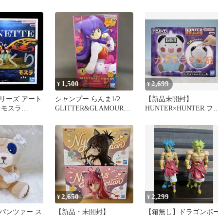
111センチ、
るみ
1,500
2,699
¥
¥
リーズ アート
シャンプー らんま1/2
【新品未開封】
 モスラ
GLITTER&GLAMOURS-
HUNTER×HUNTER フ
⑦
SHAMPOO- …
グライフ ポットクリ
ン 貯金箱
2,650
2,299
¥
¥
パンツァー ス
【新品・未開封】
【箱無し】ドラゴンボ