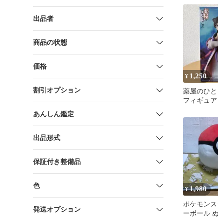
出品者
商品の状態
価格
1,250
¥
割引オプション
薬屋のひと
フィギュア
あんしん鑑定
出品形式
保証付き整備品
色
1,980
¥
ポケモンス
発送オプション
ーボール 