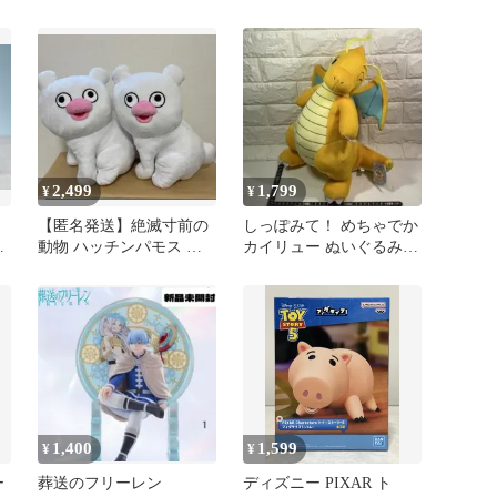
ュア
パンティ ⑩
2,499
1,799
¥
¥
【匿名発送】絶滅寸前の
しっぽみて！ めちゃでか
ィ
動物 ハッチンパモス め
カイリュー ぬいぐるみ
ちゃもふぐっとぬいぐる
［37㎝］紙タグ付き
み
1,400
1,599
¥
¥
ー
葬送のフリーレン
ディズニー PIXAR ト