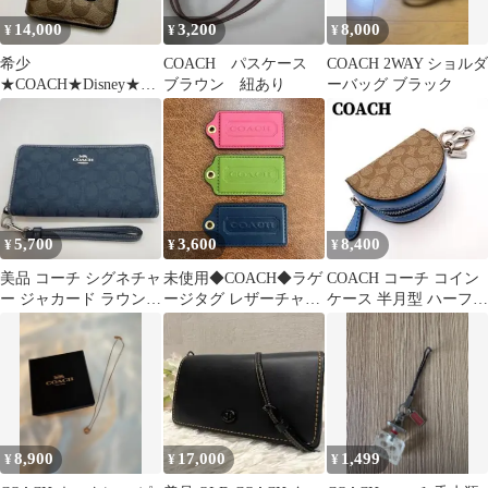
14,000
3,200
8,000
¥
¥
¥
希少
COACH パスケース
COACH 2WAY ショルダ
★COACH★Disney★コ
ブラウン 紐あり
ーバッグ ブラック
ラボ★とんすけ★財布
★二つ折り★シグネチ
ャー
5,700
3,600
8,400
¥
¥
¥
美品 コーチ シグネチャ
未使用◆COACH◆ラゲ
COACH コーチ コイン
ー ジャカード ラウンド
ージタグ レザーチャー
ケース 半月型 ハーフム
ファスナー 長財布 ブル
ム 3点
ーン シグネチャー チャ
ー
ーム
8,900
17,000
1,499
¥
¥
¥