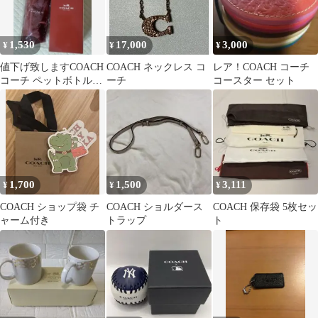
1,530
17,000
3,000
¥
¥
¥
値下げ致しますCOACH
COACH ネックレス コ
レア！COACH コーチ
コーチ ペットボトルホ
ーチ
コースター セット
ルダー 非売品 ブラウン
箱付き
1,700
1,500
3,111
¥
¥
¥
COACH ショップ袋 チ
COACH ショルダース
COACH 保存袋 5枚セッ
ャーム付き
トラップ
ト