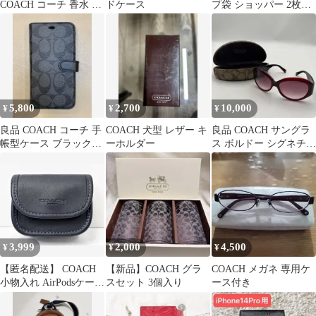
COACH コーチ 香水 欲
ドケース
プ袋 ショッパー 2枚セ
張り4点セット
ット
5,800
2,700
10,000
¥
¥
¥
良品 COACH コーチ 手
COACH 犬型 レザー キ
良品 COACH サングラ
帳型ケース ブラック
ーホルダー
ス ボルドー シグネチャ
iPhone XR/11 対応
ー
3,999
2,000
4,500
¥
¥
¥
【匿名配送】 COACH
【新品】COACH グラ
COACH メガネ 専用ケ
小物入れ AirPodsケース
スセット 3個入り
ース付き
コインケース 小銭入れ