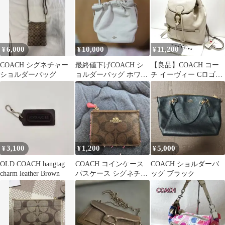
6,000
10,000
11,200
¥
¥
¥
COACH シグネチャー
最終値下げCOACH シ
【良品】COACH コー
ショルダーバッグ
ョルダーバッグ ホワイ
チ イーヴィー Cロゴ金
ト
具 リュック アイボリー
3,100
1,200
5,000
¥
¥
¥
OLD COACH hangtag
COACH コインケース
COACH ショルダーバ
charm leather Brown
パスケース シグネチャ
ッグ ブラック
ー ピンク