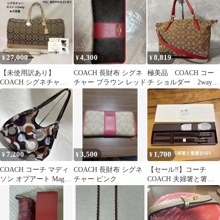
ー ブラウン
27,000
4,300
8,819
¥
¥
¥
【未使用訳あり】
COACH 長財布 シグネ
極美品 COACH コー
COACH シグネチャー
チャー ブラウン レッド
チ ショルダー 2way
2WAY ボストンバッグ
ハンドバッグ シグネチ
★大容量旅行鞄
ャー 赤
7,200
3,500
1,700
¥
¥
¥
COACH コーチ マディ
COACH 長財布 シグネ
【セール‼️】コーチ
ソン オプアート Maggie
チャー ピンク
COACH 夫婦箸と箸置
ホーボーバッグ y2k
き(レクサスとのコラ
ボ)アニバーサリー