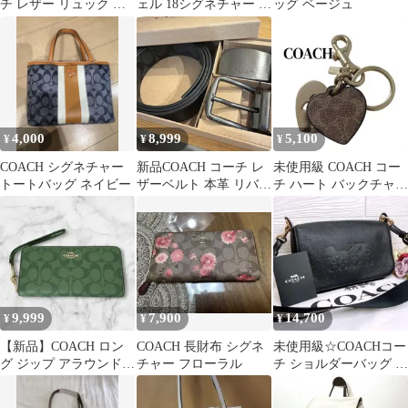
チ レザー リュック ブ
ェル 18シグネチャー シ
ッグ ベージュ
ラウン
ョルダーバッグ レザー
4,000
8,999
5,100
¥
¥
¥
COACH シグネチャー
新品COACH コーチ レ
未使用級 COACH コー
トートバッグ ネイビー
ザーベルト 本革 リバー
チ ハート バックチャー
シブル シグネチャー 黒
ム シグネチャー 保存袋
付
9,999
7,900
14,700
¥
¥
¥
【新品】COACH ロン
COACH 長財布 シグネ
未使用級☆COACHコー
グ ジップ アラウンド
チャー フローラル
チ ショルダーバッグ ブ
ウォレット シグネチャ
ラック ホースアンドキ
ー
ャリッジ