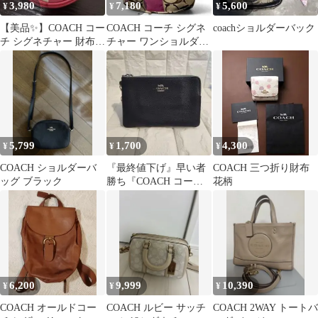
3,980
7,180
5,600
¥
¥
¥
【美品✨】COACH コー
COACH コーチ シグネ
coachショルダーバック
チ シグネチャー 財布
チャー ワンショルダー
丸型 コインケース 馬車
バッグ キャンバス パー
プル
5,799
1,700
4,300
¥
¥
¥
COACH ショルダーバ
『最終値下げ』早い者
COACH 三つ折り財布
ッグ ブラック
勝ち『COACH コー
花柄
チ』レザー コインケー
ス ジャンク
6,200
9,999
10,390
¥
¥
¥
COACH オールドコー
COACH ルビー サッチ
COACH 2WAY トートバ