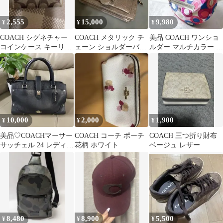
2,555
15,000
9,980
¥
¥
¥
COACH シグネチャー
COACH メタリック チ
美品 COACH ワンショ
コインケース キーリン
ェーン ショルダーバッ
ルダー マルチカラー ピ
グ付き
グ
ンク ブルー ホーボー
コーチ
10,000
2,000
1,900
¥
¥
¥
美品♡COACHマーサー
COACH コーチ ポーチ
COACH 三つ折り財布
サッチェル 24 レディー
花柄 ホワイト
ベージュ レザー
スハンドバッグ正規品
8,480
8,900
5,500
¥
¥
¥