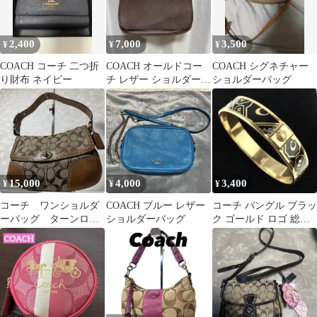
2,400
7,000
3,500
¥
¥
¥
COACH コーチ 二つ折
COACH オールドコー
COACH シグネチャー
り財布 ネイビー
チ レザー ショルダーバ
ショルダーバッグ
ッグ ブラウン
15,000
4,000
3,400
¥
¥
¥
コーチ ワンショルダ
COACH ブルー レザー
コーチ バングル ブラッ
ーバッグ ターンロッ
ショルダーバッグ
ク ゴールド ロゴ 総柄
ク ブラウン シグネ
coach
チャー キャンバス