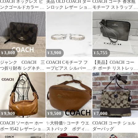
COACH ネックレス ピ
美品 OLD COACH ター
COACH コーチ 香水瓶
ンクゴールドカラー サ
ンロック レザー ショル
モチーフ ストラップ キ
ークルストーン
ダー 黒 グラブタン
ーホルダー
3,800
3,900
5,755
¥
¥
¥
ジャンク COACH 三
COACH Cモチーフ フ
​【美品】COACH コー
つ折り財布 シグネチャ
ープピアス シルバー ラ
チ ポーチ リストレット
ー ブラウン モノグ
インストーン
メタリックグレー 保存
ラム
袋付
9,900
9,500
7,000
¥
¥
¥
COACH ソーホー ホー
✨大特価✨コーチ ウエ
COACH コーチ ショル
ボー 9542 レザーショル
ストバック ボディバ
ダーバッグ
ダーバッグ キャメル
ッグ 金文字 レザ