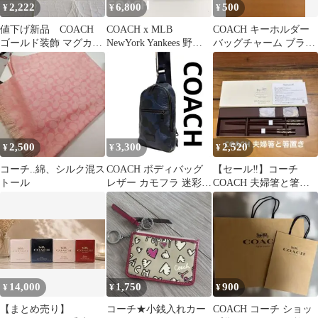
2,222
6,800
500
¥
¥
¥
値下げ新品 COACH
COACH x MLB
COACH キーホルダー
ゴールド装飾 マグカッ
NewYork Yankees 野球
バッグチャーム ブラッ
プ 2個セット
ボール インテリア
ク
2,500
3,300
2,520
¥
¥
¥
コーチ..綿、シルク混ス
COACH ボディバッグ
【セール‼️】コーチ
トール
レザー カモフラ 迷彩
COACH 夫婦箸と箸置
ネイビー コーチ E58
き(レクサスとのコラ
ボ)アニバーサリー
14,000
1,750
900
¥
¥
¥
【まとめ売り】
コーチ★小銭入れカー
COACH コーチ ショッ