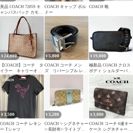
美品 COACH 72059 キ
COACH キャップ ボル
COACH 靴
ャンパスパック カモフ
ドー
ラ ボディバッグ
24,800
5,000
19,000
¥
¥
¥
【COACH】コーチ タ
COACH コーチ メン
極新品 COACH クロス
イラー キャリーオー
ズ リバーシブル レザ
ボディ ショルダーバッ
ル トートバッグ タ
ーベルト 本革 ブルー
グ ワイアット カメラバ
ン ブラウン
ッグ 黒
3,500
3,280
3,080
¥
¥
¥
COACH コーチ レキシ
COACH ✨シグネチャー
COACH コーチ 6連キー
ー Tシャツ
✨長財布✨ライトブル
ケース シグネチャー ス