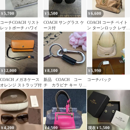
5,700
5,500
6,600
¥
¥
¥
コーチCOACH リスト
COACH サングラス ケ
COACH コーチ ペイト
レットポーチ ハワイ
ース付
ン ターンロック レザー
ハンドバッグ ベージュ
12,000
8,100
5,990
¥
¥
¥
COACH メガネケース
新品 COACH コー
コーチバック
オレンジ ストラップ付
チ カラビナ キー リン
グ 正規品
4,200
4,500
5,500
¥
¥
現在 ¥