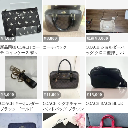
ー✨ジャンク 現状品
ター柄 PVC ブラウン
4,030
8,800
3,000
¥
¥
現在 ¥
新品同様 COACH コー
コーチバック
COACH ショルダーバ
チ コインケース 蝶々柄
ッグ クロコ型押し パイ
キーリング ブラック×
ソン柄
ブルー
5,000
11,000
15,000
¥
¥
¥
COACH キーホルダー
COACH シグネチャー
COACH BAGS BLUE
ブラック ゴールド
ハンドバッグ ブラウン