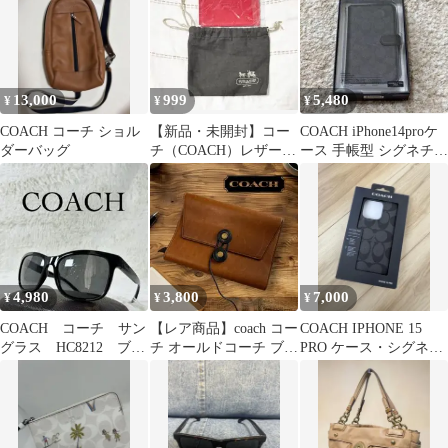
13,000
999
5,480
¥
¥
¥
COACH コーチ ショル
【新品・未開封】コー
COACH iPhone14proケ
ダーバッグ
チ（COACH）レザーケ
ース 手帳型 シグネチャ
ース付ミラー
ー コーチ 黒 新品
4,980
3,800
7,000
¥
¥
¥
COACH コーチ サン
【レア商品】coach コー
COACH IPHONE 15
グラス HC8212 ブラ
チ オールドコーチ ブッ
PRO ケース・シグネチ
ックレンズ・フレーム
クカバー 手帳カバー
ャー キャンバス