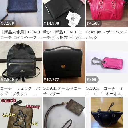
7,500
14,900
4,500
¥
¥
¥
​【新品未使用】COACH
希少！新品 COACH コ
Coach 赤 レザー ハンド
コーチ コインケース 小
ーチ 折り財布 三つ折り
バッグ
銭入れ F27569ネイビー
財布 百貨店モデル
7,900
17,777
900
¥
¥
¥
コーチ リュック バ
COACH オールドコー
COACH コーチ ミ
ッグ ブラック
チ レザー
ニ ロゴ キーホルダ
F30550
ー ピンク