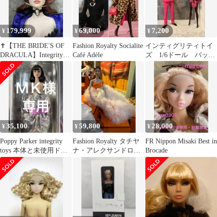
179,999
69,000
7,200
¥
¥
¥
✝️【THE BRIDE'S OF
Fashion Royalty Socialite
インティグリティトイ
DRACULA】Integrity
Café Adèle
ズ 1/6ドール バッ
toys✝️
グ アクセサリー類
35,100
59,800
28,000
¥
¥
¥
Poppy Parker integrity
Fashion Royalty タチヤ
FR Nippon Misaki Best in
toys 本体と未使用ドレ
ナ・アレクサンドロヴ
Brocade
スセット
ァ(ドレス着用)