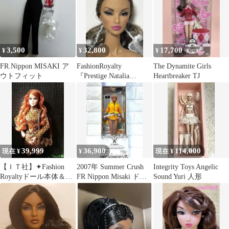
3,500
32,800
17,700
¥
¥
¥
FR.Nippon MISAKI ア
FashionRoyalty
The Dynamite Girls
ウトフィット
『Prestige Natalia
Heartbreaker TJ
Fatale』
39,999
36,900
114,000
現在 ¥
¥
現在 ¥
【ＩＴ社】✦Fashion
2007年 Summer Crush
Integrity Toys Angelic
Royaltyドール本体＆専
FR Nippon Misaki ドー
Sound Yuri 人形
用外箱＆アウトフィッ
ル
ト付