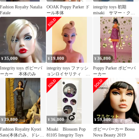
Fashion Royalty Natalia
OOAK Poppy Parker ド
integrity toys 初期
Fatale
ール本体
misaki サマー・クラ
ッシュ フーディ
35,000
19,000
36,800
¥
¥
¥
Integrity toys ポピーパ
integrity toys ファッシ
Poppy Parker ポピーパ
ーカー 本体のみ
ョンロイヤリティ 本
ーカー
体
39,800
36,000
59,800
¥
¥
¥
Fashion Royality Kyori
Misaki Blossom Pop
ポピーパーカー Bossa
Sato(本体のみ、ドレス
81105 Integrity Toys
Nova Beauty 2019