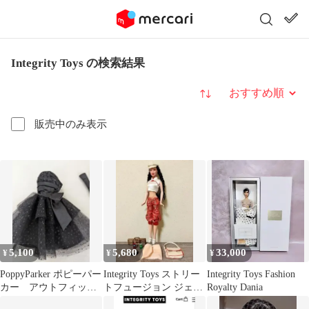
Integrity Toys の検索結果
並び替え
販売中のみ表示
5,100
5,680
33,000
¥
¥
¥
PoppyParker ポピーパー
Integrity Toys ストリー
Integrity Toys Fashion
カー アウトフィッ
トフュージョン ジェイ
Royalty Dania
ト 黒のドレス 美品
ド