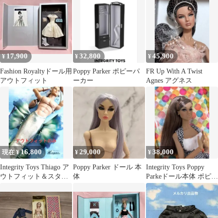
17,900
32,800
45,900
¥
¥
¥
Fashion Royaltyドール用
Poppy Parker ポピーパ
FR Up With A Twist
アウトフィット
ーカー
Agnes アグネス
16,800
29,000
38,000
現在 ¥
¥
¥
Integrity Toys Thiago ア
Poppy Parker ドール 本
Integrity Toys Poppy
ウトフィット＆スタン
体
Parkeドール本体 ポピー
ド
パーカー