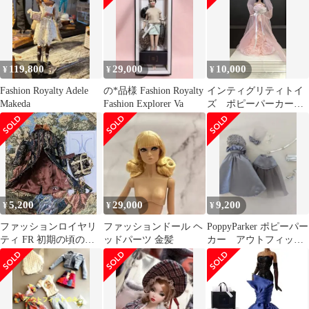
ポップ ミサキ Azone ア
ゾン FRN079-BLP
0753250811055
119,800
29,000
10,000
¥
¥
¥
Fashion Royalty Adele
の*品様 Fashion Royalty
インティグリティトイ
Makeda
Fashion Explorer Va
ズ ポピーパーカー
1/6ドール アウトフィ
ット
5,200
29,000
9,200
¥
¥
¥
ファッションロイヤリ
ファッションドール ヘ
PoppyParker ポピーパー
ティ FR 初期の頃のコ
ッドパーツ 金髪
カー アウトフィッ
ートとバッグ ⚠️説明欄
ト 美品 お値下げし
必読で♡
ました