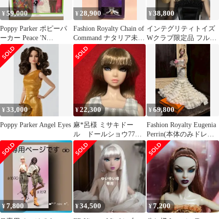
59,000
28,900
38,800
¥
¥
¥
Poppy Parker ポピーパ
Fashion Royalty Chain of
インテグリティトイズ
ーカー Peace 'N
Command ナタリア未使
Wクラブ限定品 フルセ
Harmony
用
ット 新品
33,000
22,300
69,800
¥
¥
¥
Poppy Parker Angel Eyes
麻*呂様 ミサキドー
Fashion Royalty Eugenia
ル ドールショウ77
Perrin(本体のみドレス
冬 美品 misaki
着)
7,800
34,500
7,200
¥
¥
¥