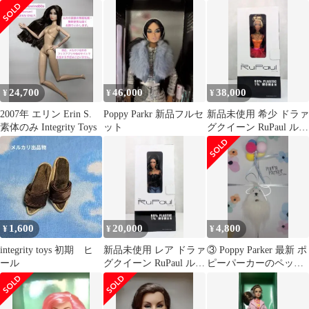
着用)
24,700
46,000
38,000
¥
¥
¥
2007年 エリン Erin S.
Poppy Parkr 新品フルセ
新品未使用 希少 ドラァ
素体のみ Integrity Toys
ット
グクイーン RuPaul ル・
ポール フィギュア 人形
1,600
20,000
4,800
¥
¥
¥
integrity toys 初期 ヒ
新品未使用 レア ドラァ
③ Poppy Parker 最新 ポ
ール
グクイーン RuPaul ルポ
ピーパーカーのペット
ール フィギュア 黒髪
と風船