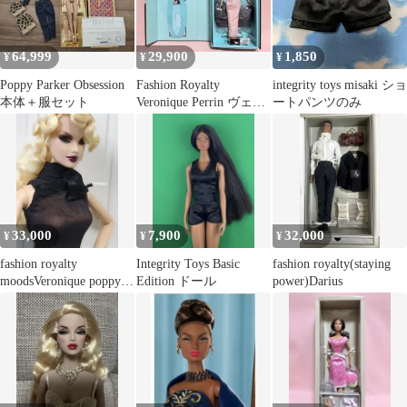
64,999
29,900
1,850
¥
¥
¥
Poppy Parker Obsession
Fashion Royalty
integrity toys misaki ショ
本体＋服セット
Veronique Perrin ヴェロ
ートパンツのみ
ニク
33,000
7,900
32,000
¥
¥
¥
fashion royalty
Integrity Toys Basic
fashion royalty(staying
moodsVeronique poppy好
Edition ドール
power)Darius
きにも