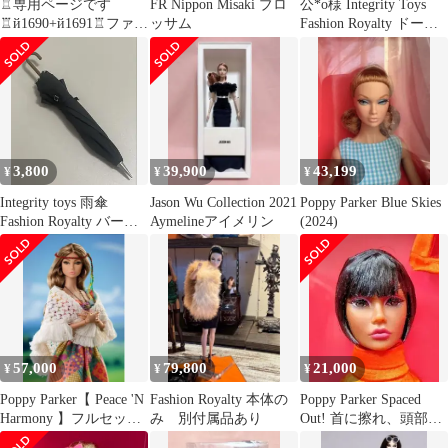
♖専用ページです
FR Nippon Misaki ブロ
公*o様 Integrity Toys
♖й1690+й1691♖ファシ
ッサム
Fashion Royalty ドール
ョンロイヤリティ♖
人
3,800
39,900
43,199
¥
¥
¥
Integrity toys 雨傘
Jason Wu Collection 2021
Poppy Parker Blue Skies
Fashion Royalty バービ
Aymelineアイメリン
(2024)
ー
57,000
79,800
21,000
¥
¥
¥
Poppy Parker【 Peace 'N
Fashion Royalty 本体の
Poppy Parker Spaced
Harmony 】フルセット
み 別付属品あり
Out! 首に擦れ、頭部付
新品
け根の傷有