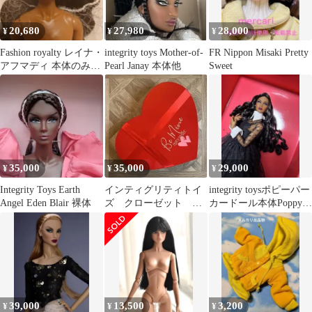
20,680
27,980
28,000
¥
¥
¥
Fashion royalty レイナ・
integrity toys Mother-of-
FR Nippon Misaki Pretty
アフマディ 本体のみ
Pearl Janay 本体他
Sweet
NU FACE
35,000
35,000
29,000
¥
¥
¥
Integrity Toys Earth
インティグリティトイ
integrity toysポピーパー
Angel Eden Blair 裸体
ズ クローゼット チ
カードール本体Poppy
ェリーちゃん リカち
Parker
ゃん ruruko
39,000
13,500
3,200
¥
¥
¥