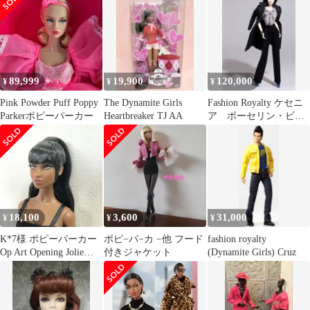
89,999
19,900
120,000
¥
¥
¥
Pink Powder Puff Poppy
The Dynamite Girls
Fashion Royalty ケセニ
Parkerポピーパーカー
Heartbreaker TJ AA
ア ポーセリン・ビュ
ーティー
18,100
3,600
31,000
¥
¥
¥
K*7様 ポピーパーカー
ポピ−パ−カ −他 フード
fashion royalty
Op Art Opening Jolie
付きジャケット
(Dynamite Girls) Cruz
James