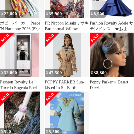
22,800
35,900
8,900
¥
¥
¥
ポピーパーカー Peace
FR Nippon Misakiミサキ
Fashion Royalty Adele サ
'N Harmony 2026 アウト
Paranormal Willow
テンドレス ★おまけ
フィットのみ
あり★
32,000
47,500
38,800
¥
¥
¥
Fashion Royalty Le
POPPY PARKER Sun-
Poppy Parker✨ Desert
Tuxedo Eugenia Perrin
kissed In St. Barth
DazzIer
590
5,500
¥
¥