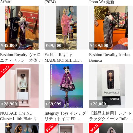
Affair
(2024)
Jason Wu 最新
49,800
69,800
109,800
¥
¥
¥
Fashion Royalty ヴェロ
Fashion Royalty
Fashion Royality Jordan
ニク・ペラン 本体の
MADEMOISELLE
Bionica
み(着物着用品)
JOLIE
28,900
69,999
20,000
¥
¥
¥
NU.FACE The NU.
Integrity Toys インテグ
【新品未使用】レア ド
Classic Lilith Blair リリ
リティトイズ FR
ラァグクイーン RuPaul
ス
Nippon Collection Misaki
ル・ポール フィギュア
Blossom Pop ブロッサム