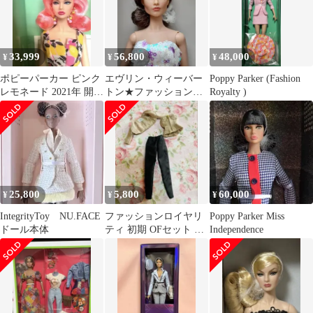
33,999
56,800
48,000
¥
¥
¥
ポピーパーカー ピンク
エヴリン・ウィーバー
Poppy Parker (Fashion
レモネード 2021年 開
トン★ファッションロ
Royalty )
封・美品・サングラス
イヤリティ★インテグ
欠品
リティ
25,800
5,800
60,000
¥
¥
¥
IntegrityToy NU.FACE
ファッションロイヤリ
Poppy Parker Miss
ドール本体
ティ 初期 OFセット ⚠️
Independence
説明欄必読で♡
integrity