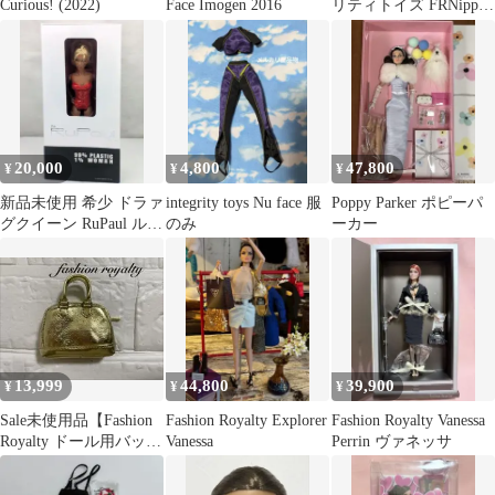
Curious! (2022)
Face Imogen 2016
リティトイズ FRNippon
Street Wise Misaki スト
リート ワイズ ミサキ
Azone アゾン FRN080-
STW 0753250811062
20,000
4,800
47,800
¥
¥
¥
新品未使用 希少 ドラァ
integrity toys Nu face 服
Poppy Parker ポピーパ
グクイーン RuPaul ル・
のみ
ーカー
ポール フィギュア 人形
13,999
44,800
39,900
¥
¥
¥
Sale未使用品【Fashion
Fashion Royalty Explorer
Fashion Royalty Vanessa
Royalty ドール用バッ
Vanessa
Perrin ヴァネッサ
グ】ゴールドカラー