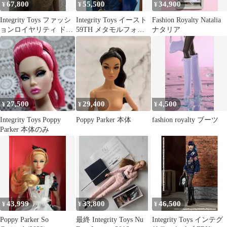
67,800
55,500
34,900
¥
¥
¥
Integrity Toys ファッシ
Integrity Toys イースト
Fashion Royalty Natalia
ョンロイヤリティ ドー
59TH メタモルフォシ
ナタリア
ル 2013
スコレクション新品
27,500
29,400
4,500
¥
¥
¥
Integrity Toys Poppy
Poppy Parker 本体
fashion royalty ブーツ
Parker 本体のみ
43,999
33,800
46,500
¥
¥
¥
Poppy Parker So
最終 Integrity Toys Nu
Integrity Toys インテグ