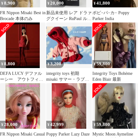
8,900
20,000
41,800
¥
¥
¥
FR Nippon Misaki Best in
新品未使用 レア ドラァ
ポピ−パ−カ− Poppy
Brocade 本体のみ
グクイーン RuPaul ルポ
Parker India
ール フィギュア 金髪
8,800
3,200
59,800
¥
¥
¥
DEFA LUCY デファル
integrity toys 初期
Integrity Toys Bohème
ーシー アウトフィッ
misaki サマー・ラブ
Eden Blair 最新
ト ポピーパーカーな
フーディ
ど
28,000
42,999
59,800
¥
¥
¥
FR Nippon Misaki Casual
Poppy Parker Lazy Daze
Mystic Moon Aymeline