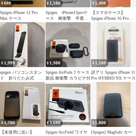
600
1,580
1,480
¥
¥
¥
Spigen iPhone 12 Pro
Spigen iPhone15proケ
【スマホケース】
Max ケース
ース 耐衝撃 半透
Spigen iPhone 16 Pro
明 さらさら クリア
Max用
1,999
1,980
1,100
¥
¥
¥
spigen パソコンスタン
Spigen AirPods 3 ケース
訳アリ Spigen iPhone 11
ド 折りたたみ式 ブ
新品 耐衝撃 カラビナ付
Pro HYBRID NX ケース
ラック 収納袋付 ６
段
1,700
3,680
1,800
¥
¥
¥
【未使用に近い】
Spigen ArcField ワイヤ
[Spigen] MagSafe カー