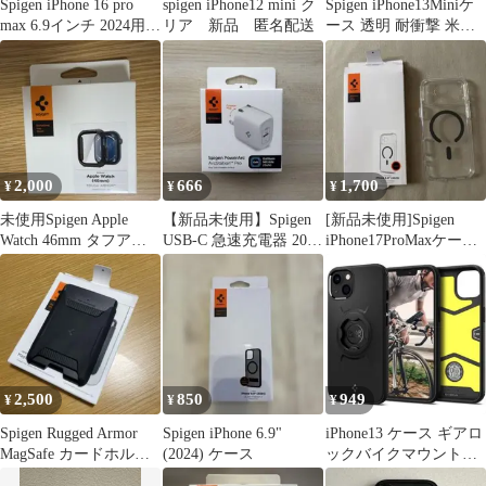
Spigen iPhone 16 pro
spigen iPhone12 mini ク
Spigen iPhone13Miniケ
max 6.9インチ 2024用ケ
リア 新品 匿名配送
ース 透明 耐衝撃 米軍
ース
MIL規格取得
2,000
666
1,700
¥
¥
¥
未使用Spigen Apple
【新品未使用】Spigen
[新品未使用]Spigen
Watch 46mm タフアー
USB-C 急速充電器 20W
iPhone17ProMaxケース
マー
GaN 折りたたみ式
MagSafe対応
2,500
850
949
¥
¥
¥
Spigen Rugged Armor
Spigen iPhone 6.9"
iPhone13 ケース ギアロ
MagSafe カードホルダ
(2024) ケース
ックバイクマウントケ
ー
ース マット