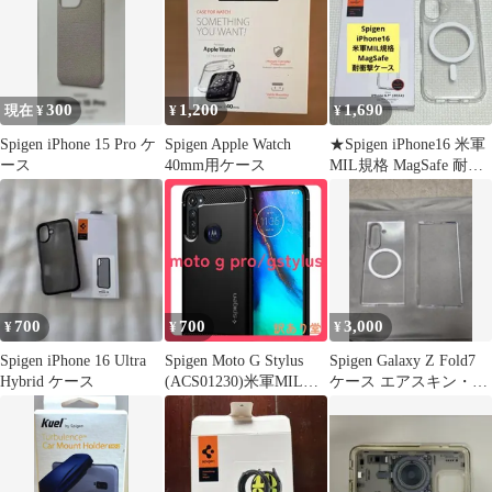
300
1,200
1,690
現在 ¥
¥
¥
Spigen iPhone 15 Pro ケ
Spigen Apple Watch
★Spigen iPhone16 米軍
ース
40mm用ケース
MIL規格 MagSafe 耐衝
撃ケース
700
700
3,000
¥
¥
¥
Spigen iPhone 16 Ultra
Spigen Moto G Stylus
Spigen Galaxy Z Fold7
Hybrid ケース
(ACS01230)米軍MIL規
ケース エアスキン・マ
格取得 TPU 耐衝撃 吸
グフィット
収 傷防止 ラギッド・ア
ーマーACS01230