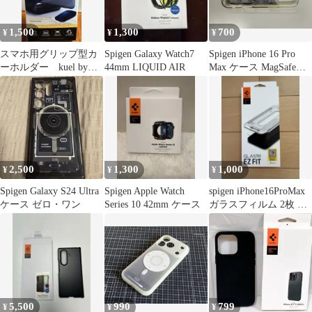
1,500
1,300
700
¥
¥
¥
スマホ用グリップ型カ
Spigen Galaxy Watch7
Spigen iPhone 16 Pro
ーホルダー kuel byシ
44mm LIQUID AIR
Max ケース MagSafe対
ュピゲン
応
2,500
1,300
1,000
¥
¥
¥
Spigen Galaxy S24 Ultra
Spigen Apple Watch
spigen iPhone16ProMax
ケース ゼロ・ワン
Series 10 42mm ケース
ガラスフィルム 2枚 新
品未使用
5,500
990
799
¥
¥
¥