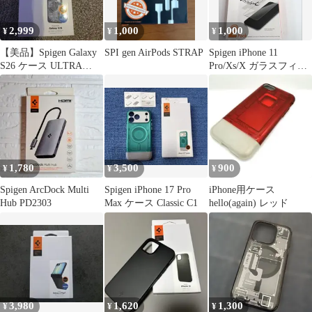
2,999
1,000
1,000
¥
¥
¥
【美品】Spigen Galaxy
SPI gen AirPods STRAP
Spigen iPhone 11
S26 ケース ULTRA
Pro/Xs/X ガラスフィル
HYBRID
ム 1枚
1,780
3,500
900
¥
¥
¥
Spigen ArcDock Multi
Spigen iPhone 17 Pro
iPhone用ケース
Hub PD2303
Max ケース Classic C1
hello(again) レッド
3,980
1,620
1,300
¥
¥
¥