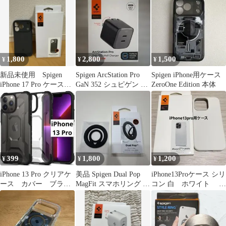
1,800
2,800
1,500
¥
¥
¥
新品未使用 Spigen
Spigen ArcStation Pro
Spigen iPhone用ケース
iPhone 17 Pro ケース
GaN 352 シュピゲン 充
ZeroOne Edition 本体
ラギッドアーマー
電器
399
1,800
1,200
¥
¥
¥
iPhone 13 Pro クリアケ
美品 Spigen Dual Pop
iPhone13Proケース シリ
ース カバー ブラッ
MagFit スマホリング ブ
コン 白 ホワイト マ
ク 黒 spigen
ラック
ット感