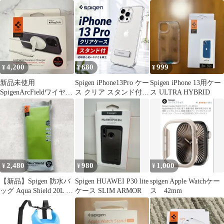
アラミド
アダプター
ウム
4,200
680
999
¥
¥
¥
新品未使用
Spigen iPhone13Pro ケー
Spigen iPhone 13用ケー
SpigenArcFieldワイヤレ
ス クリア スタンド付き
ス ULTRA HYBRID
ス充電器 PF2200スタン
新品
ド付き
2,480
980
1,000
¥
¥
¥
【新品】Spigen 防水バ
Spigen HUAWEI P30 lite
spigen Apple Watchケー
ッグ Aqua Shield 20L &
ケース SLIM ARMOR
ス 42mm
2Lセット