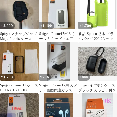
2,900
1,400
1,700
¥
¥
¥
Spigen スナップジップ
Spigen iPhone17e/16eケ
新品 Spigen 防水 ドラ
Magsafe 小物ケース
ース リキッド・エア マ
イバッグ 20L 2L セット
箱無し
ーブル・グレー
リュック グリーン
1,200
766
800
¥
¥
¥
Spigen iPhone 17 ケース
Spigen iPhone 17用 カメ
Spigen イヤホンケース
ULTRA HYBRID
ラ・画面保護ガラスフ
ブラック カラビナ付き
ィルム