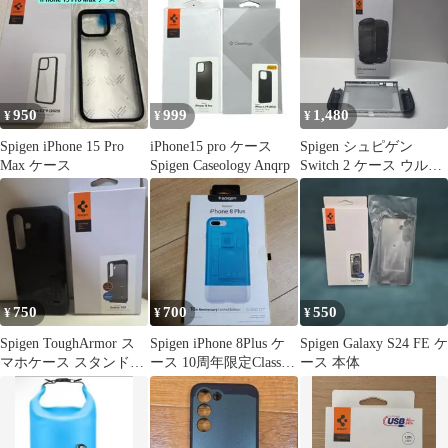
950
999
1,480
¥
¥
¥
Spigen iPhone 15 Pro
iPhone15 pro ケース
Spigen シュピゲン
Max ケース
Spigen Caseology Anqrp
Switch 2 ケース ウルト
ラ・ハイブリッド
750
700
550
¥
¥
¥
Spigen ToughArmor ス
Spigen iPhone 8Plus ケ
Spigen Galaxy S24 FE ケ
マホケース スタンド
ース 10周年限定Classic
ース 本体
付 galaxys25
C1