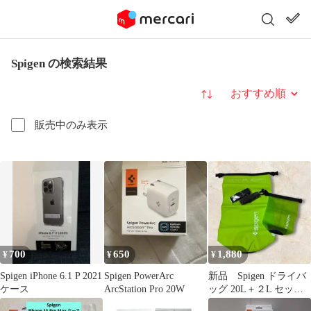
Spigen の検索結果
並び替え
販売中のみ表示
700
650
1,880
¥
¥
¥
Spigen iPhone 6.1 P 2021
Spigen PowerArc
新品 Spigen ドライバ
ケース
ArcStation Pro 20W
ッグ 20L＋２L セッ
ト 防水バッグ