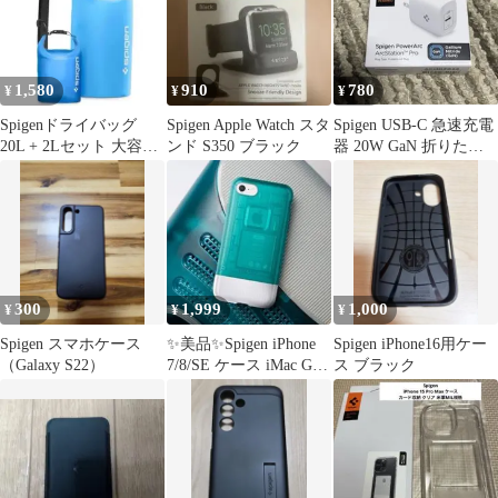
1,580
910
780
¥
¥
¥
Spigenドライバッグ
Spigen Apple Watch スタ
Spigen USB-C 急速充電
20L + 2Lセット 大容量
ンド S350 ブラック
器 20W GaN 折りたた
リュック 防水バッグ
み式
300
1,999
1,000
¥
¥
¥
Spigen スマホケース
✨️美品✨️Spigen iPhone
Spigen iPhone16用ケー
（Galaxy S22）
7/8/SE ケース iMac G3
ス ブラック
デザイン