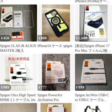
ス
iPhone15ProMaxケース
MagSafe対応 米軍MIL
規格
450
800
1,600
¥
¥
¥
Spigen GLAS.tR ALIGN
iPhone14 ケース spigen
[新品]Spigen iPhone 17
MASTER 2枚入
Pro Max フィルム2枚入
２セット
989
777
999
¥
¥
¥
Spigen Ultra High Speed
Spigen PowerArc
Spigen ArcWire USB-C
HDMI 2.1 ケーブル 2m
ArcStation Pro
to USB-C ケーブル
1.2m