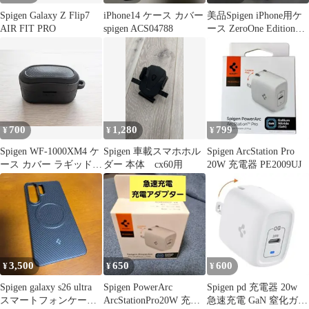
Spigen Galaxy Z Flip7
iPhone14 ケース カバー
美品Spigen iPhone用ケ
AIR FIT PRO
spigen ACS04788
ース ZeroOne Edition携
帯電話
700
1,280
799
¥
¥
¥
Spigen WF-1000XM4 ケ
Spigen 車載スマホホル
Spigen ArcStation Pro
ース カバー ラギッド
ダー 本体 cx60用
20W 充電器 PE2009UJ
アーマー
3,500
650
600
¥
¥
¥
Spigen galaxy s26 ultra
Spigen PowerArc
Spigen pd 充電器 20w
スマートフォンケース
ArcStationPro20W 充電
急速充電 GaN 窒化ガリ