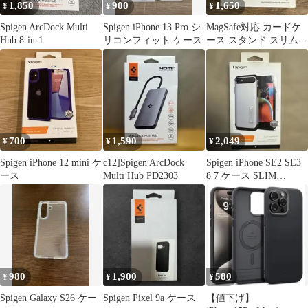
1,850
900
1,650
¥
¥
¥
Spigen ArcDock Multi
Spigen iPhone 13 Pro シ
MagSafe対応 カードケ
Hub 8-in-1
リコンフィット ケース
ース スタンド スリム
ウォレット SPIGEN
700
1,590
2,049
¥
¥
¥
Spigen iPhone 12 mini ケ
c12]Spigen ArcDock
Spigen iPhone SE2 SE3
ース
Multi Hub PD2303
8 7 ケース SLIM
ARMOR
980
1,900
580
¥
¥
¥
Spigen Galaxy S26 ケー
Spigen Pixel 9a ケース
【値下げ】