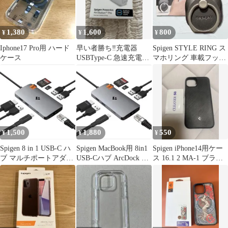
1,380
1,600
800
¥
¥
¥
Iphone17 Pro用 ハード
早い者勝ち‼️充電器
Spigen STYLE RING ス
ケース
USBType-C 急速充電
マホリング 車載フック
iphone充電器
付き
1,500
1,880
550
¥
¥
¥
Spigen 8 in 1 USB-C ハ
Spigen MacBook用 8in1
Spigen iPhone14用ケー
ブ マルチポートアダプ
USB-Cハブ ArcDock 未
ス 16.1 2 MA-1 ブラッ
ター
使用
ク中古