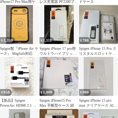
iPhone17 Pro Max用ケー
レス充電器 PF2200ブラ
ドケース
ス Spigen スタンド
ック
1,350
1,111
700
¥
¥
¥
Spigen製『iPhone Air ケ
Spigen iPhone 17 pro用
Spigen iPhone 15 Pro ク
ース』 MagSafe対応
ウルトラハイブリッド
リスタルスロットケー
ケース
ス
850
1,800
980
¥
¥
¥
【新品】Spigen
Spigen iPhone15 Pro
Spigen iPhone 15 pro
PowerArc HDMI 2.1 ケ
Max 手帳型ケース 紺
max クリアケース AIR
ーブル 2m
SKIN