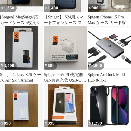
1,350
1,400
900
¥
¥
¥
[Spigen] MagSafe対応
【Spigen】 S24用スマ
Spigen iPhone 15 Pro
カードケース 5枚入り
ートフォンケース スタ
Max ケース カード収納
ンド付き ブラック
クリア
3,400
680
3,000
¥
¥
¥
Spigen Galaxy S26 ケー
Spigen 20W PD充電器
Spigen ArcDock Multi
ス Air Skin Aramid
GaN急速充電 USB-C 折
Hub 8-in-1
りたたみ式
890
999
1,299
¥
¥
¥