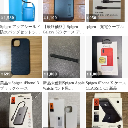
1,580
1,100
950
¥
¥
¥
Spigen アクアシールド
【最終価格】Spigen
spigen 充電ケーブル
防水バッグセットシー
Galaxy S23 ケース アビ
ブルー ビーチバッ
スグリーン
グ 20l
699
1,800
1,000
¥
¥
¥
美品✨Spigen iPhone13
新品未使用Spigen Apple
Spigen iPhone X ケース
ブラックケース
Watchバンド黒
CLASSIC C1 新品
49/46/45/44mm