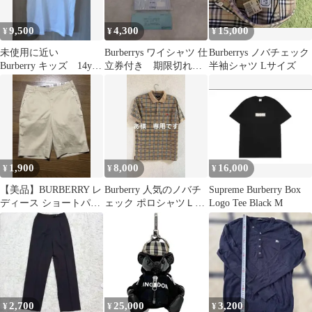
9,500
4,300
15,000
¥
¥
¥
未使用に近い
Burberrys ワイシャツ 仕
Burberrys ノバチェック
Burberry キッズ 14y
立券付き 期限切れで
半袖シャツ Lサイズ
大人も着れる
す
1,900
8,000
16,000
¥
¥
¥
【美品】BURBERRY レ
Burberry 人気のノバチ
Supreme Burberry Box
ディース ショートパン
ェック ポロシャツＬベ
Logo Tee Black M
ツ ベージュ サイズ9
ージュ ホースロゴ
2,700
25,000
3,200
¥
¥
¥