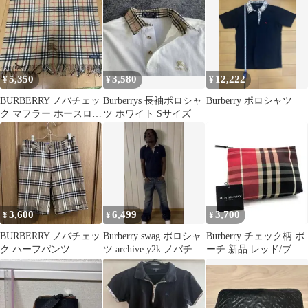
マフラー ノバチ
5,350
3,580
12,222
¥
¥
¥
BURBERRY ノバチェッ
Burberrys 長袖ポロシャ
Burberry ポロシャツ
ク マフラー ホースロゴ
ツ ホワイト Sサイズ
刺繍
3,600
6,499
3,700
¥
¥
¥
BURBERRY ノバチェッ
Burberry swag ポロシャ
Burberry チェック柄 ポ
ク ハーフパンツ
ツ archive y2k ノバチェ
ーチ 新品 レッド/ブラ
ック
ック