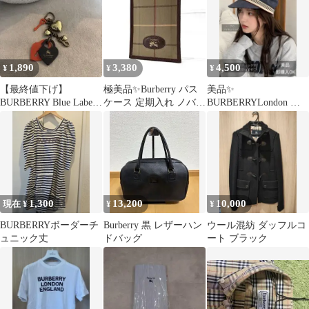
1,890
3,380
4,500
¥
¥
¥
【最終値下げ】
極美品✨Burberry パス
美品✨️
BURBERRY Blue Label
ケース 定期入れ ノバチ
BURBERRYLondon デ
ハート型キーホルダー
ェック柄 ホースロゴ
ニムキャップメンズ レ
ディースチェック柄
1,300
13,200
10,000
現在 ¥
¥
¥
BURBERRYボーダーチ
Burberry 黒 レザーハン
ウール混紡 ダッフルコ
ュニック丈
ドバッグ
ート ブラック