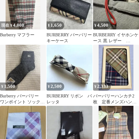
4,000
1,650
4,500
現在 ¥
¥
¥
Burberry マフラー
BURBERRY バーバリー
BURBERRY イヤホンケ
キーケース
ース 黒 レザー
AirPods
1,500
2,500
2,333
¥
¥
¥
Burberry バーバリー
BURBERRY リボン バ
バーバリーハンカチ2
ワンポイント ソックス
レッタ
枚 定番メンズハンカ
靴下
チ