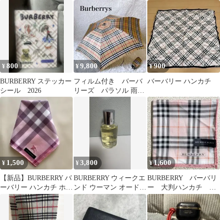
BB-8065ツーブリッヂ
チェック
800
9,800
900
¥
¥
¥
BURBERRY ステッカー
フィルム付き バーバ
バーバリー ハンカチ
シール 2026
リーズ パラソル 雨
傘 折りたたみ ノバ
チェック
1,500
3,800
1,600
¥
¥
¥
【新品】BURBERRY バ
BURBERRY ウィークエ
BURBERRY バーバリ
ーバリー ハンカチ ホー
ンド ウーマン オードパ
ー 大判ハンカチ ノ
ス刺繍 ピンクノバチェ
ルファム 50ml
バチェック ピンク
ック
系 約57cm