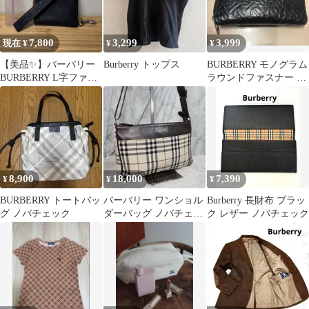
7,800
3,299
3,999
現在 ¥
¥
¥
【美品✨️】バーバリー
Burberry トップス
BURBERRY モノグラム
BURBERRY L字ファス
ラウンドファスナー 長
ナー コインケース ミニ
財布
財布
8,900
18,000
7,390
¥
¥
¥
BURBERRY トートバッ
バーバリー ワンショル
Burberry 長財布 ブラッ
グ ノバチェック
ダーバッグ ノバチェッ
ク レザー ノバチェック
ク キャンバス