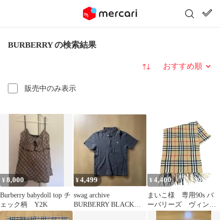
BURBERRY の検索結果
並び替え
販売中のみ表示
8,000
4,499
4,400
¥
¥
¥
Burberry babydoll top チ
swag archive
まいこ様 専用90s バ
ェック柄 Y2K
BURBERRY BLACK
ーバリーズ ヴィンテ
LABEL ポロシャツ
ージチェック柄ウール