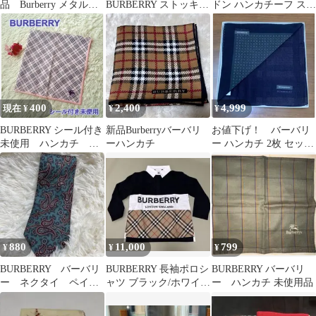
品 Burberry メタルメ
BURBERRY ストッキン
ドン ハンカチーフ スカ
ガネフレーム 1369TD
グ L-LL ローズニュア
ーフ ノバチェック グレ
ンス
ー系
400
2,400
4,999
現在 ¥
¥
¥
BURBERRY シール付き
新品Burberryバーバリ
お値下げ！ バーバリ
未使用 ハンカチ ラ
ーハンカチ
ー ハンカチ 2枚 セッ
イトピンク系 チェッ
ト 大判 箱無し
ク柄
880
11,000
799
¥
¥
¥
BURBERRY バーバリ
BURBERRY 長袖ポロシ
BURBERRY バーバリ
ー ネクタイ ペイズ
ャツ ブラック/ホワイ
ー ハンカチ 未使用品
リー 結婚式 二次
ト/ベージュ
会 お呼ばれ