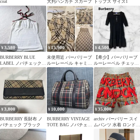
coat
大判ハンカチ スカーフ
トップス サイズ1
3,580
15,900
4,500
¥
¥
¥
BURBERRY BLUE
未使用近 バーバリーブ
【希少】バーバリーブ
LABEL ノバチェック
ルーレーベル キャミソ
ルーレーベル チェック
ホルターネック キャミ
ールワンピースベージ
柄編み ニットワンピー
ュ美品 S○Ｍ○
ス フリル黒38
3,800
10,000
35,000
¥
¥
¥
BURBERRY 長財布 ノ
BURBERRY VINTAGE
archiv バーバリー スイ
バチェック ブラック
TOTE BAG ノバチェッ
ムパンツ 水着 ロンドン
ク シャドーナイト
ノバチェック