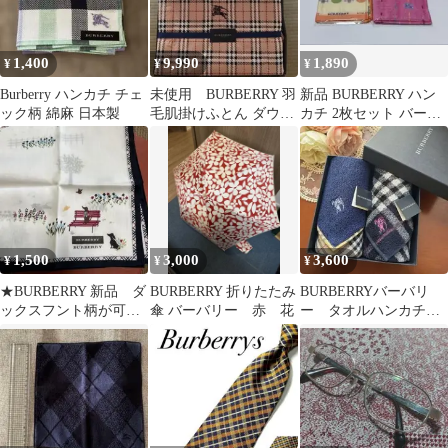
1,400
9,990
1,890
¥
¥
¥
Burberry ハンカチ チェ
未使用 BURBERRY 羽
新品 BURBERRY ハン
ック柄 綿麻 日本製
毛肌掛けふとん ダウン
カチ 2枚セット バーバ
ケット150×200cm
リー タオルハンカチ
1,500
3,000
3,600
¥
¥
¥
★BURBERRY 新品 ダ
BURBERRY 折りたたみ
BURBERRYバーバリ
ックスフント柄が可愛
傘 バーバリー 赤 花
ー タオルハンカチ
いハンカチ★
ノバチェック ベージ
ュ ネイビー