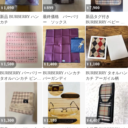
1,090
899
7,900
¥
¥
¥
新品 BURBERRY ハン
最終価格 バーバリ
新品タグ付き
カチ
ー ソックス
BURBERRY ベビー お
食事エプロン スタイ
1,500
1,400
1,100
¥
¥
¥
BURBERRY バーバリー
BURBERRY ハンカチ
BURBERRY タオルハン
タオルハンカチ ピンク
バーガンディ
カチ アーガイル柄
ドット
1,300
1,180
4,480
¥
¥
¥