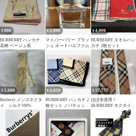
800
2,900
4,000
¥
¥
¥
BURBERRY ハンカチ
マイバーバリー プラッ
BURBERRY タオルハン
花柄 ベージュ系
シュ オードパルファム
カチ 2枚セット
2,600
4,650
17,777
¥
¥
¥
Burberry メンズネクタ
BURBERRY ハンカチ 2
ほぼ未使用！
イ シルク100%
枚セット ノバチェック
BURBERRY ネクタイ
ブルー ベージュ
チェック 1回のみ着用