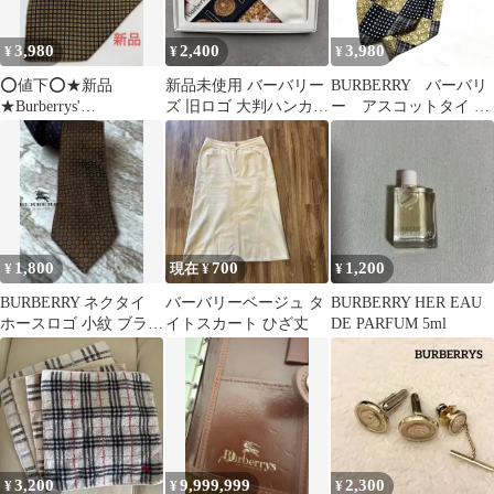
3,980
2,400
3,980
¥
¥
¥
⭕️値下⭕️★新品
新品未使用 バーバリー
BURBERRY バーバリ
★Burberrys'
ズ 旧ロゴ 大判ハンカチ
ー アスコットタイ ス
ブランド
花柄 コインモチーフ ギ
カーフタイ ネクタイ
ネクタイ
フト箱付
1,800
700
1,200
¥
現在 ¥
¥
BURBERRY ネクタイ
バーバリーベージュ タ
BURBERRY HER EAU
ホースロゴ 小紋 ブラウ
イトスカート ひざ丈
DE PARFUM 5ml
ン
3,200
9,999,999
2,300
¥
¥
¥