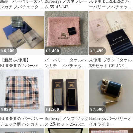
新品 バーバリーズ ハ
Burberrys メガネフレー
未使用 BURBERRY バ
ンカチ ノバチェック ホ
ム 55□15-142
ーバリー ノバチェック
ースロゴ 刺繍 ベージュ
ホースロゴ ペンケース
筆箱
6,200
2,400
1,499
¥
¥
¥
【新品•未使用】
バーバリー タオルハ
未使用 ブランドタオル
BURBERRY / バーバリ
ンカチ ノバチェッ
3枚セット CELINE
ー ハンカチ 5枚セッ
ク ホース 刺繍 ピ
BURBERRY
ト
ンク
899
1,500
7,500
¥
¥
¥
BURBERRY バーバリー
Burberrys メンズ ソック
Burberrys バーバリーオ
チェック柄 ハンカチ 綿
ス 2足セット 25-26cm
イルライター
100% 日本製