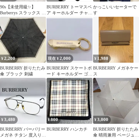
90s【未使用級✨】
BURBERRY トーマスベ
かっこいいセーターで
Burberrys スラックス パ
ア キーホルダー チャー
す
ンツ 9号 ブラック 薄手
ム
2,200
2,000
1,980
¥
現在 ¥
¥
BURBERRY 折りたたみ
BURBERRY スケートボ
BURBERRY メガネケー
傘 ブラック 刺繍
ード キーホルダー ゴー
ス
ルド ノ
3,480
800
3,000
¥
¥
¥
BURBERRY バーバリー
BURBERRY ハンカチ
BURBERRY 折りたたみ
メガネ チタン 度入り
傘 晴雨兼用 ベージュ