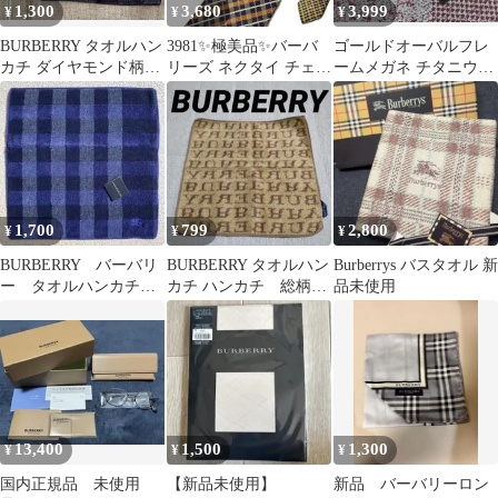
1,300
3,680
3,999
¥
¥
¥
BURBERRY タオルハン
3981✨極美品✨バーバ
ゴールドオーバルフレ
カチ ダイヤモンド柄
リーズ ネクタイ チェッ
ームメガネ チタニウム
ネイビー
ク ホースロゴ ワンポイ
眼鏡
ント
1,700
799
2,800
¥
¥
¥
BURBERRY バーバリ
BURBERRY タオルハン
Burberrys バスタオル 新
ー タオルハンカチ
カチ ハンカチ 総柄
品未使用
チェック ネイビー
茶色 ベージュ
系 約24cm
13,400
1,500
1,300
¥
¥
¥
国内正規品 未使用
【新品未使用】
新品 バーバリーロン