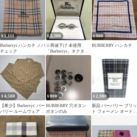
1,111
3,300
900
¥
¥
¥
Burberrys ハンカチ ノバ
☆再値下げ 未使用
BURBERRY ハンカチ
チェック
「Burberrys」ネクタイ
ピン
4,580
800
2,980
¥
¥
¥
【希少】Burberrys' バー
BURBERRY 穴ボタン
新品 バーバリー ブリッ
バリー ルームウェア セ
ボタンのみ
ト フォーメン オードト
ットアップ ホースロゴ
ワレ 30ml 香水