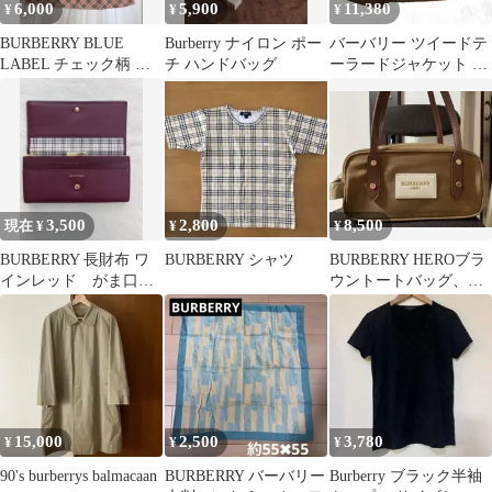
6,000
5,900
11,380
¥
¥
¥
BURBERRY BLUE
Burberry ナイロン ポー
バーバリー ツイードテ
LABEL チェック柄 半
チ ハンドバッグ
ーラードジャケット 牛
袖カットソー M
革ボタン グランパコア
M
3,500
2,800
8,500
現在 ¥
¥
¥
BURBERRY 長財布 ワ
BURBERRY シャツ
BURBERRY HEROブラ
インレッド がま口
ウントートバッグ、シ
中古
ョルダーバッグノベル
ティ非売品
15,000
2,500
3,780
¥
¥
¥
90's burberrys balmacaan
BURBERRY バーバリー
Burberry ブラック半袖