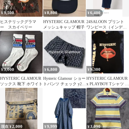
9,500
8,800
6,400
¥
¥
¥
ヒステリックグラマ
HYSTERIC GLAMOUR
24SALOON プリント
ー スカイベリー
メッシュキャップ 帽子
ワンピース（インディ
ゴブルー）
3,000
6,800
9,300
¥
¥
¥
HYSTERIC GLAMOUR
Hysteric Glamour ショー
HYSTERIC GLAMOUR
ソックス 靴下 ホワイト
トパンツ チェック y2k
x PLAYBOY Tシャツ ブ
古着 日本製
ラック
2,000
9,999
3,090
現在 ¥
¥
¥