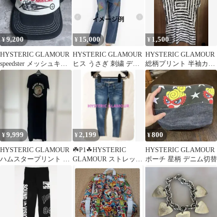
9,200
15,000
1,500
¥
¥
¥
HYSTERIC GLAMOUR
HYSTERIC GLAMOUR
HYSTERIC GLAMOUR
speedster メッシュキャ
ヒス うさぎ 刺繍 デニ
総柄プリント 半袖カッ
ップ
ム 28inch
トソー
9,999
2,199
800
¥
¥
¥
HYSTERIC GLAMOUR
☘️P1☘HYSTERIC
HYSTERIC GLAMOUR
ハムスタープリント ロ
GLAMOUR ストレッチ
ポーチ 星柄 デニム切替
ングワンピース
スキニーデニム XXS