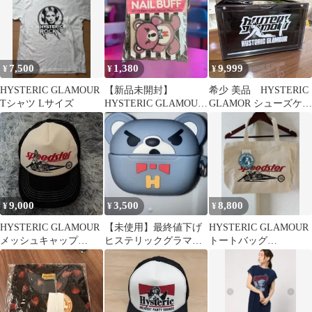
7,500
1,380
9,999
¥
¥
¥
HYSTERIC GLAMOUR
【新品未開封】
希少 美品 HYSTERIC
Tシャツ Lサイズ
HYSTERIC GLAMOUR
GLAMOR シューズケー
ファックベア NAIL
ス ヒスグラ
BUFF
9,000
3,500
8,800
¥
¥
¥
HYSTERIC GLAMOUR
【未使用】最終値下げ
HYSTERIC GLAMOUR
メッシュキャップ
ヒステリックグラマー
トートバッグ
speedster
AirPodsproケース 熊
SPEEDSTER