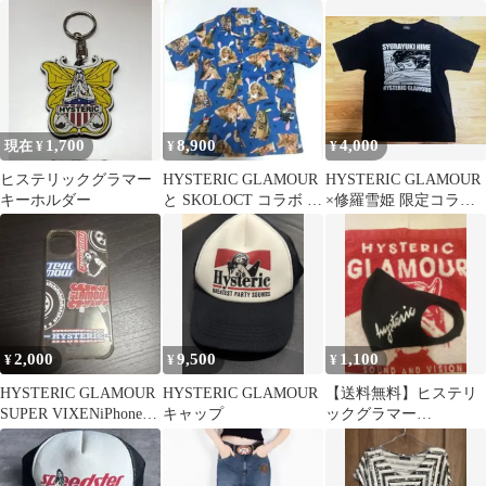
シャツ スカル パンク
ー スヌーピー トート
ロック
バッグ
1,700
8,900
4,000
現在 ¥
¥
¥
ヒステリックグラマー
HYSTERIC GLAMOUR
HYSTERIC GLAMOUR
キーホルダー
と SKOLOCT コラボ 総
×修羅雪姫 限定コラボT
柄アロハシャツ
シャツ Mサイズ 完売
2,000
9,500
1,100
¥
¥
¥
HYSTERIC GLAMOUR
HYSTERIC GLAMOUR
【送料無料】ヒステリ
SUPER VIXENiPhone15
キャップ
ックグラマー
用
HYSTERIC GLAMOUR
マスク Ｍ