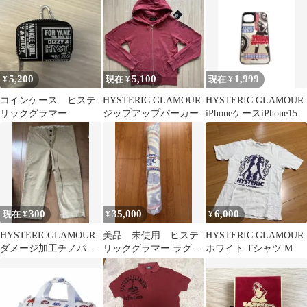
5,200
5,100
1,999
¥
現在 ¥
現在 ¥
コインケース ヒステ
HYSTERIC GLAMOUR
HYSTERIC GLAMOUR
リックグラマー
ジップアップパーカー
iPhoneケースiPhone15
300
35,000
6,000
現在 ¥
¥
¥
HYSTERICGLAMOUR
美品 未使用 ヒステ
HYSTERIC GLAMOUR
ダメージ加工チノパン
リックグラマー ラグマ
ホワイト Tシャツ M
クロップドパンツ Mベ
ット
ージュ