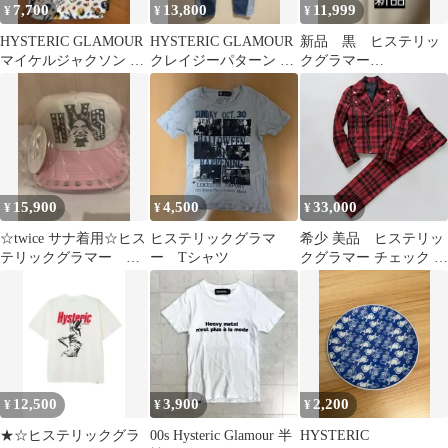
7,700
13,800
11,999
¥
¥
¥
HYSTERIC GLAMOUR
HYSTERIC GLAMOUR
新品 黒 ヒステリッ
マイケルジャクソン サ
クレイジーパターン デ
クグラマー
コッシュ
ニムパンツ
SPEEDSTER 帽子 キャ
ップ
15,900
4,500
33,000
¥
¥
¥
☆twice サナ着用☆ヒス
ヒステリックグラマ
希少 美品 ヒステリッ
テリックグラマー ス
ー Tシャツ
クグラマー チェック ラ
タッズ メッシュキャッ
イダース セットアップ
プ ピンク
12,500
3,900
2,200
¥
¥
¥
★☆ヒステリックグラ
00s Hysteric Glamour 半
HYSTERIC