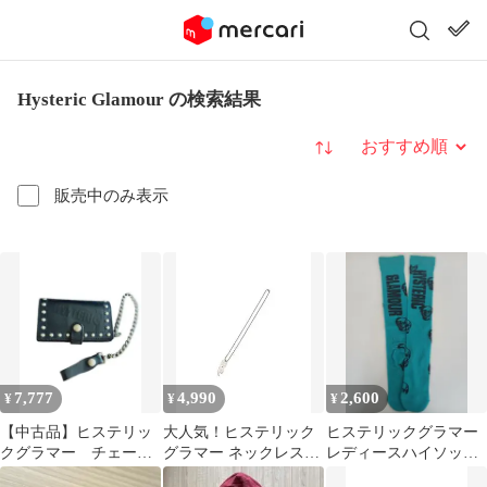
Hysteric Glamour の検索結果
並び替え
販売中のみ表示
7,777
4,990
2,600
¥
¥
¥
【中古品】ヒステリッ
大人気！ヒステリック
ヒステリックグラマー
クグラマー チェーン
グラマー ネックレス
レディースハイソック
ウォレット
【YOU PAY】シルバー
ス正規品日本製