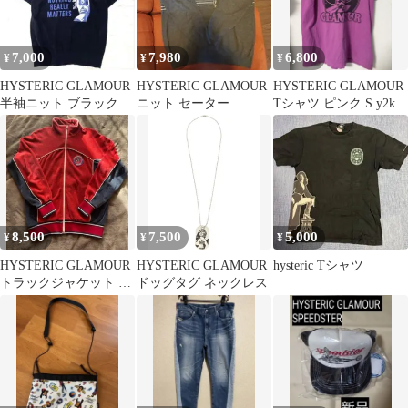
7,000
7,980
6,800
¥
¥
¥
HYSTERIC GLAMOUR
HYSTERIC GLAMOUR
HYSTERIC GLAMOUR
半袖ニット ブラック
ニット セーター
Tシャツ ピンク S y2k
XL【中古相場15000
円】
8,500
7,500
5,000
¥
¥
¥
HYSTERIC GLAMOUR
HYSTERIC GLAMOUR
hysteric Tシャツ
トラックジャケット タ
ドッグタグ ネックレス
オル生地 90s 古着