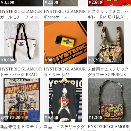
3,500
2,500
2,680
¥
¥
¥
HYSTERIC GLAMOUR
HYSTERIC GLAMOUR
ヒステリックミニ ハ
ガールモチーフ ネック
iPhoneケース
ギレ Red 切り抜き有
レス
り 防水 新品
8,000
980
8,200
¥
¥
¥
HYSTERIC GLAMOUR
HYSTERIC GLAMOUR
未使用☆ヒステリック
トートバッグ BEACH
ライター 新品
グラマー SUPERFUZZ
PATROL
パッカブルエコバッグ
2,200
9,000
1,300
現在 ¥
¥
¥
新品未使用 ヒステリッ
新品 ヒステリックグ
HYSTERIC GLAMOUR