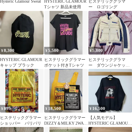
Hysteric Glamour Sweat
HYSTERIC GLAMOUR
ヒステリックグラマ
Tシャツ 新品未使用
ー ロゴリング
8,300
5,500
5,800
¥
¥
¥
HYSTERIC GLAMOUR
ヒステリックグラマー
ヒステリックグラマ
キャップ ブラック
ポケット付きTシャツ
ー ダウンジャケット
FREE オフ白xネイビー
汚れアリ
899
18,500
16,500
¥
¥
¥
ヒステリックグラマー
ヒステリックグラマー
【人気モデル】
ショッパー パリパリ
DIZZY＆MILKY 2WAY
HYSTERIC GLAMOUR
トートバッグ イエロー
RADIO ヒスガールスウ