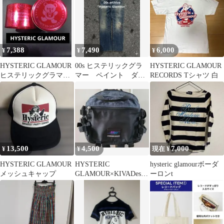
7,388
7,490
6,000
¥
¥
¥
HYSTERIC GLAMOUR
00s ヒステリックグラ
HYSTERIC GLAMOUR
ヒステリックグラマ
マー ペイント ダメ
RECORDS Tシャツ 白
ー BEAR ベア くま
ージ加工 ストレートデ
ニムパンツ
13,500
4,500
7,000
¥
¥
現在 ¥
HYSTERIC GLAMOUR
HYSTERIC
hysteric glamourボーダ
メッシュキャップ
GLAMOUR×KIVADesig
ーロンt
ns