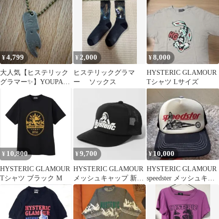
ェット
4,799
2,000
8,000
¥
¥
¥
大人気【ヒステリック
ヒステリックグラマ
HYSTERIC GLAMOUR
グラマー✨】YOUPAY
ー ソックス
Tシャツ Lサイズ
ユーペイ ネックレス
アクセサリー
10,800
9,700
10,000
¥
¥
¥
HYSTERIC GLAMOUR
HYSTERIC GLAMOUR
HYSTERIC GLAMOUR
Tシャツ ブラック M
メッシュキャップ 新品
speedster メッシュキャ
未使用
ップ