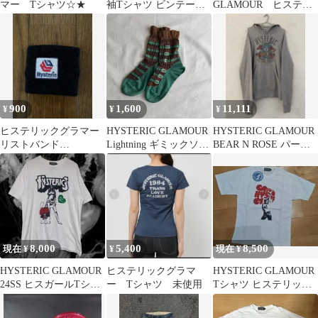
マー Tシャツ☆★
袖Tシャツ ビンテージ
GLAMOUR ヒステリ
HS-2
ックグラマー
HYSTERICMINI ヒステ
リックミニ お皿 皿
平皿 食器 おしゃ
れ オシャレ 可愛
い かわいい
900
1,600
11,111
¥
¥
¥
ヒステリックグラマー
HYSTERIC GLAMOUR
HYSTERIC GLAMOUR
リストバンド
Lightning ギミックソッ
BEAR N ROSE パーカ
HYSTERIC GLAMOUR
クス
ー M ヒスベア
8,000
5,400
8,500
現在 ¥
¥
現在 ¥
HYSTERIC GLAMOUR
ヒステリックグラマ
HYSTERIC GLAMOUR
24SS ヒスガールTシャ
ー Tシャツ 未使用
Tシャツ ヒステリック
ツ
グラマー