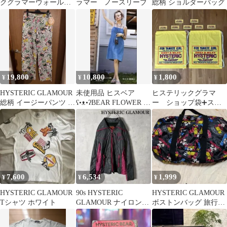
クグラマーウォールポ
ラマー ノースリーブ
総柄 ショルダーバッグ
ケット
HYSTERICGLAMOUR
19,800
10,800
1,800
¥
¥
¥
HYSTERIC GLAMOUR
未使用品 ヒスベア
ヒステリックグラマ
総柄 イージーパンツ 新
ʕ•ᴥ•ʔBEAR FLOWER ジ
ー ショップ袋➕ステ
品未使用
ャガードキャミワンピ
ッカー
ースS
7,600
6,534
1,999
¥
¥
¥
HYSTERIC GLAMOUR
90s HYSTERIC
HYSTERIC GLAMOUR
Tシャツ ホワイト
GLAMOUR ナイロンジ
ボストンバッグ 旅行用
ャケット 刺繍 N2936
バッグ