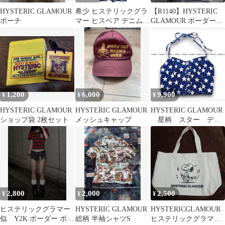
HYSTERIC GLAMOUR
希少 ヒステリックグラ
【R1140】HYSTERIC
ポーチ
マー ヒスベア デニム
GLAMOUR ボーダーポ
スモック ワンピース く
ロシャツ サイズM相当
ま刺繍
1,200
6,000
9,900
¥
¥
¥
HYSTERIC GLAMOUR
HYSTERIC GLAMOUR
HYSTERIC GLAMOUR
ショップ袋 2枚セット
メッシュキャップ
星柄 スター デニ
ム ビスチェ キャミ
ソール
2,800
2,000
2,500
¥
¥
¥
ヒステリックグラマー
HYSTERIC GLAMOUR
HYSTERICGLAMOUR
似 Y2K ボーダー ポロ
総柄 半袖シャツS
ヒステリックグラマ