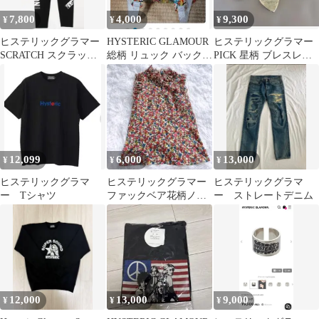
7,800
4,000
9,300
¥
¥
¥
ヒステリックグラマー
HYSTERIC GLAMOUR
ヒステリックグラマー
SCRATCH スクラッチ
総柄 リュック バックパ
PICK 星柄 ブレスレッ
総柄ロゴ レギンス パン
ック
ト 初期
ツ
12,099
6,000
13,000
¥
¥
¥
ヒステリックグラマ
ヒステリックグラマー
ヒステリックグラマ
ー Tシャツ
ファックベア花柄ノー
ー ストレートデニム
スリーブブラウスシャ
ツ総柄S
12,000
13,000
9,000
¥
¥
¥