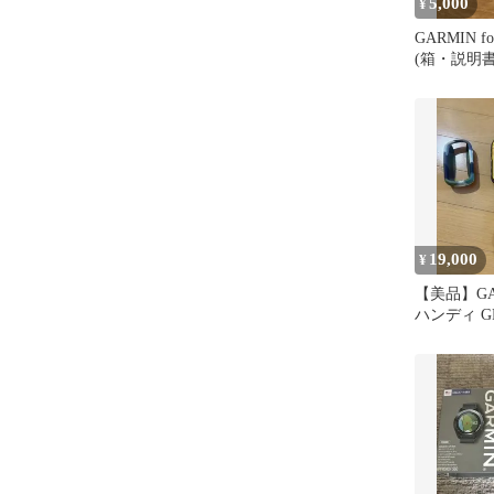
5,000
¥
GARMIN for
(箱・説明
ーブル付)
19,000
¥
【美品】GA
ハンディ GPS
10J【日本