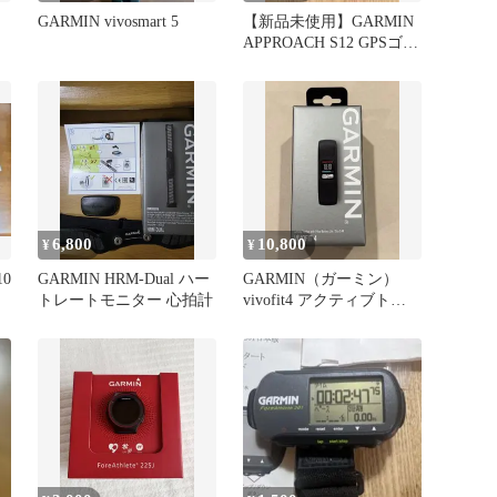
GARMIN vivosmart 5
【新品未使用】GARMIN
APPROACH S12 GPSゴル
フウォッチ
6,800
10,800
¥
¥
10
GARMIN HRM-Dual ハー
GARMIN（ガーミン）
トレートモニター 心拍計
vivofit4 アクティブトラ
ッカー