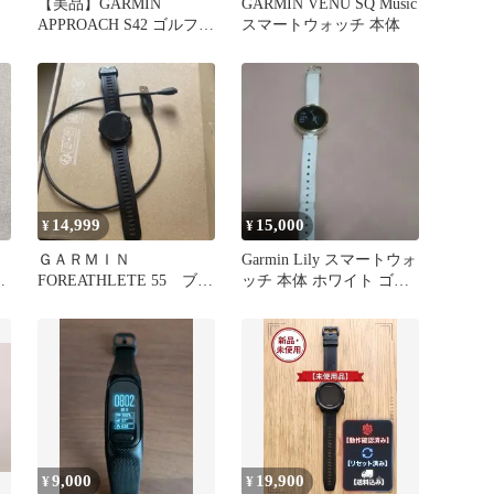
【美品】GARMIN
GARMIN VENU SQ Music
APPROACH S42 ゴルフウ
スマートウォッチ 本体
ォッチ 本体・付属品
14,999
15,000
¥
¥
ＧＡＲＭＩＮ
Garmin Lily スマートウォ
ー
FOREATHLETE 55 ブラ
ッチ 本体 ホワイト ゴー
ック
ルド
9,000
19,900
¥
¥