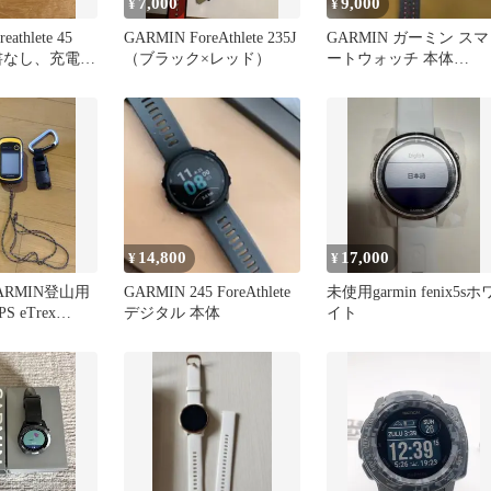
7,000
9,000
¥
¥
eathlete 45
GARMIN ForeAthlete 235J
GARMIN ガーミン スマ
書なし、充電ケ
（ブラック×レッド）
ートウォッチ 本体
ForAthiete 235J
14,800
17,000
¥
¥
RMIN登山用
GARMIN 245 ForeAthlete
未使用garmin fenix5sホ
 eTrex
デジタル 本体
イト
正規品】