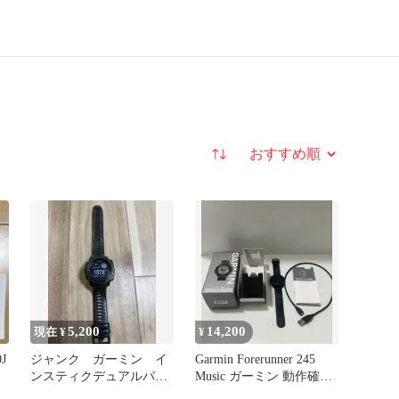
並び替え
5,200
14,200
現在 ¥
¥
J
ジャンク ガーミン イ
Garmin Forerunner 245
ンスティクデュアルパワ
Music ガーミン 動作確認
ー
済