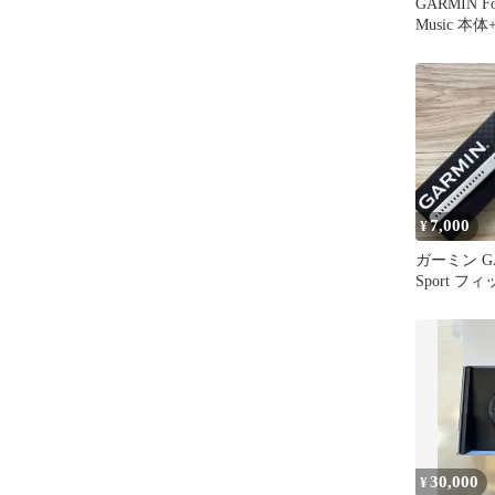
GARMIN For
Music 本
7,000
¥
ガーミン GAR
Sport 
ートウォッ
30,000
¥