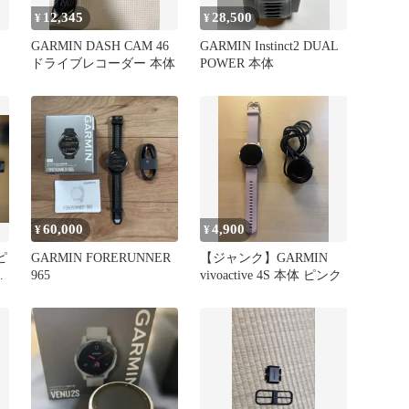
12,345
28,500
¥
¥
GARMIN DASH CAM 46
GARMIN Instinct2 DUAL
ドライブレコーダー 本体
POWER 本体
60,000
4,900
¥
¥
ピ
GARMIN FORERUNNER
【ジャンク】GARMIN
ド
965
vivoactive 4S 本体 ピンク