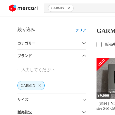
ンツにスキップ
GARMIN
絞り込み
GAR
クリア
カテゴリー
販売
ブランド
GARMIN
9,000
¥
サイズ
［箱付］VI
size S-M 
販売状況