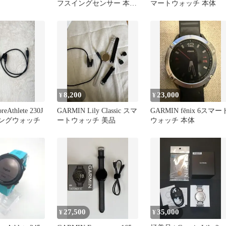
フスイングセンサー 本体
マートウォッチ 本体
♢未使用保管品
8,200
23,000
¥
¥
eAthlete 230J
GARMIN Lily Classic スマ
GARMIN fēnix 6スマー
ニングウォッチ
ートウォッチ 美品
ウォッチ 本体
27,500
35,000
¥
¥