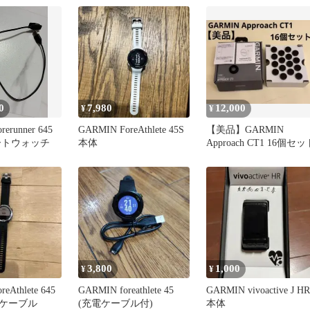
0
7,980
12,000
¥
¥
erunner 645
GARMIN ForeAthlete 45S
【美品】GARMIN
ートウォッチ
本体
Approach CT1 16個セッ
3,800
1,000
¥
¥
eAthlete 645
GARMIN foreathlete 45
GARMIN vivoactive J HR
ケーブル
(充電ケーブル付)
本体