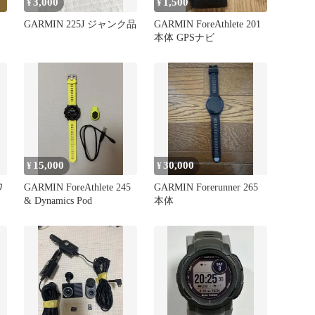
3,000
1,500
¥
¥
GARMIN 225J ジャンク品
GARMIN ForeAthlete 201
本体 GPSナビ
15,000
30,000
¥
¥
ワ
GARMIN ForeAthlete 245
GARMIN Forerunner 265
& Dynamics Pod
本体