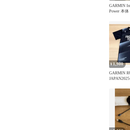
GARMIN Inst
Power 本体
1,900
¥
GARMIN R
JAPAN20
（レディー