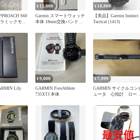
12,000
18,800
¥
¥
PPROACH S60
Garmin スマートウォッチ
【美品】Garmin Instinct
セラミックモデ
本体 18mm交換バンド付
Tactical (1413)
き
9,000
7,999
¥
¥
MIN Lily
GARMIN ForeAthlete
GARMIN サイクルコン
735XTJ 本体
ュータ 心拍計 ロー
バイク