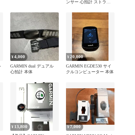
ンサー 心拍計 ストラッ
プ
4,000
20,000
¥
¥
ト
GARMIN dual デュアル
GARMIN EGDE530 サイ
心拍計 本体
クルコンピューター 本体
13,800
7,000
¥
¥