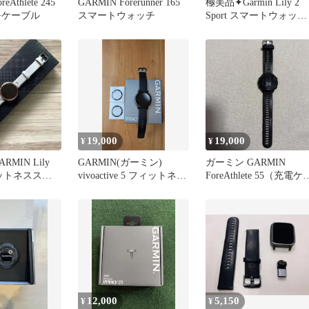
eAthlete 245
GARMIN Forerunner 165
極美品✦Garmin Lily 2
体+ケーブル
スマートウォッチ
Sport スマートウォッチ
本体
19,000
19,000
¥
¥
MIN Lily
GARMIN(ガーミン)
ガーミン GARMIN
フィットネススマ
vivoactive 5 フィットネス
ForeAthlete 55（充電ケ
チ ラン
GPSウォッチ
ブル付属）
12,000
5,150
¥
¥