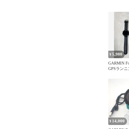
5,980
¥
GARMIN For
GPSラン
14,000
¥