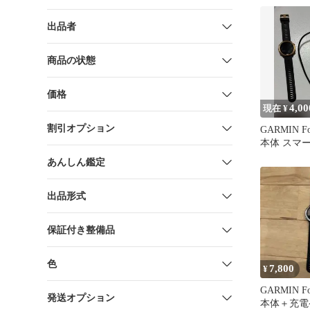
出品者
商品の状態
価格
4,00
現在 ¥
割引オプション
GARMIN For
本体 スマ
あんしん鑑定
出品形式
保証付き整備品
色
7,800
¥
GARMIN For
発送オプション
本体＋充電