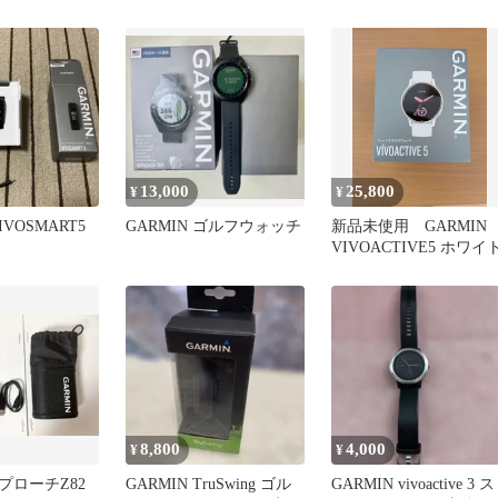
13,000
25,800
¥
¥
IVOSMART5
GARMIN ゴルフウォッチ
新品未使用 GARMIN
VIVOACTIVE5 ホワイ
8,800
4,000
¥
¥
プローチZ82
GARMIN TruSwing ゴル
GARMIN vivoactive 3 ス