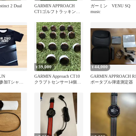
inct 2 Dual
GARMIN APPROACH
ガーミン VENU SQ
CT1ゴルフトラッキング
music
センサー16個
39,000
44,000
¥
¥
UN
GARMIN Approach CT10
GARMIN APPROACH R
25参加Tシャツ
クラブトセンサー14個
ポータブル弾道測定器
スＭ）
【カバー付】