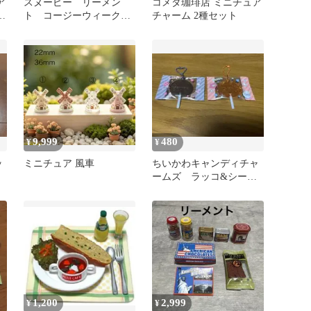
ア
スヌーピー リーメン
コメダ珈琲店 ミニチュア
セ
ト コージーウィークエ
チャーム 2種セット
ンドルーム
9,999
480
¥
¥
ッ
ミニチュア 風車
ちいかわキャンディチャ
ームズ ラッコ&シーサ
ー
1,200
2,999
¥
¥