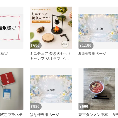
680
1,180
¥
¥
氷様♡
ミニチュア 焚き火セット
Ji Ji様専用ページ
キャンプ ジオラマ ドー
ルハウス オブジェ イン
テリア
890
600
¥
¥
限定 プラネテ
はな様専用ページ
蒙古タンメン中本 ガ