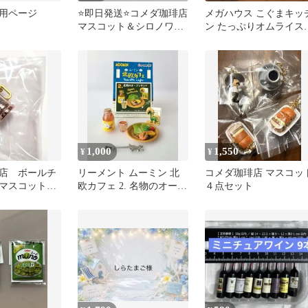
用ページ
⭐️即日発送⭐️コメダ珈琲店
メガハウス こぐまキッ
マスコット＆シロノワー
ン たっぷりオムライス
ル風味チョコボーロ カフ
ット
ェオーレ
1,000
1,550
¥
¥
店 ボールチ
リーメント ムーミン 北
コメダ珈琲店 マスコッ
きマスコット
欧カフェ 2. 名物のオープ
４点セット
アムコーヒー1
ンサンド