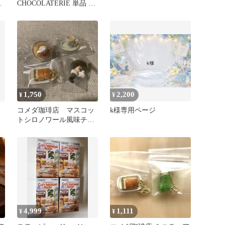
フ
CHOCOLATERIE 単品 ⑤
おすすめの商品です
1,750
2,200
¥
¥
コメダ珈琲店 マスコッ
k様専用ページ
トシロノワール風味チョ
コボーロ 4点セット
4,999
1,111
¥
¥