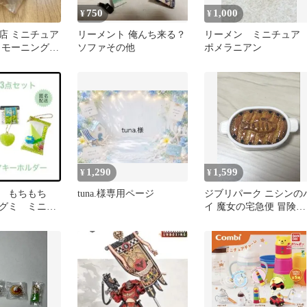
750
1,000
¥
¥
店 ミニチュア
リーメント 俺んち来る？
リーメン ミニチュ
 モーニング
ソファその他
ポメラニアン
1,290
1,599
¥
¥
 もちもち
tuna.様専用ページ
ジブリパーク ニシンの
グミ ミニチ
イ 魔女の宅急便 冒険飛
 キーホルダ
行団 マグネット