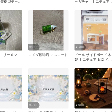
 錠剤型チャー
ャガチャ ミニチュア
ニチュアチャー
ィギュア
900
300
¥
¥
 リーメン
コメダ珈琲店 マスコット
ドール サイドボード 木
製 ミニチュア 1/12 ドー
ルハウス 棚 部屋
520
800
¥
¥