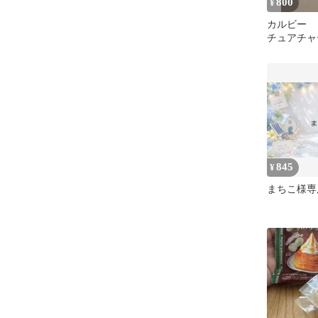
800
¥
カルビー 
チュアチャ
ット
845
¥
まちこ様専