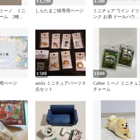
1,790
580
¥
¥
ミーノ ミニ
しらたまご様専用ページ
ミニチュア ワイン ドリ
ーム 2種セ
ンク お酒 ドールハウス 
点
500
600
¥
¥
用ページ
amifa ミニチュアパーツ 8
Calbee ミーノ ミニチュ
点セット
チャーム