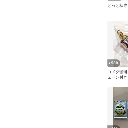
とっと様専
980
¥
コメダ珈琲
ェーン付
3番プレミ
個