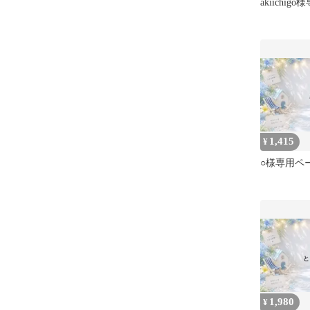
akiichi
1,415
¥
○様専用ペ
1,980
¥