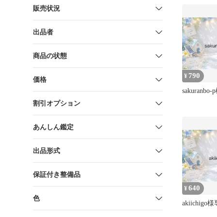
販売状況
出品者
商品の状態
790
¥
価格
sakuranb
割引オプション
あんしん鑑定
出品形式
保証付き整備品
640
¥
色
akiichi