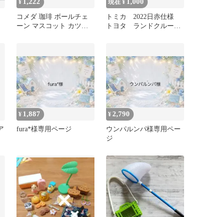
1,222
1,000
¥
現在 ¥
コメダ 珈琲 ボールチェ
トミカ 2022日赤仕様
9
ーン マスコット カツパ
トヨタ ランドクルーザ
ン コメダブレンド カフ
ー ⚠️商品説明必読⚠️
ェオーレ
1,887
2,790
¥
¥
ア
fura*様専用ページ
ウンパルンパ様専用ペー
ジ