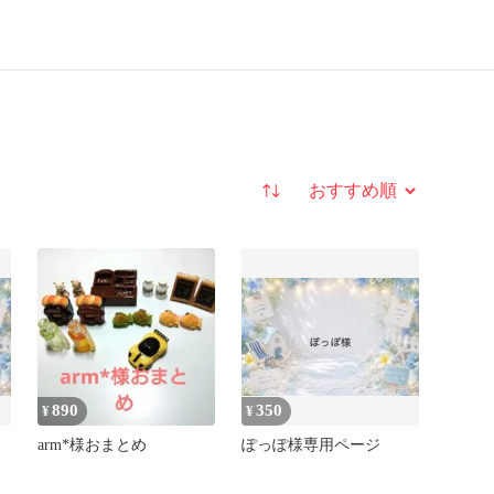
並び替え
890
350
¥
¥
arm*様おまとめ
ぽっぽ様専用ページ