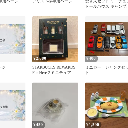
go様専用ページ
アリス.K様専用ページ
焚き火セット ミニチュ
ドールハウス キャンプ
ット 焚き火 斧 薪束
2,880
400
¥
¥
ージ
STARBUCKS REWARDS
ミニカー ジャンクセ
For Here 2 ミニチュアコ
ト
レクション
450
1,500
¥
¥