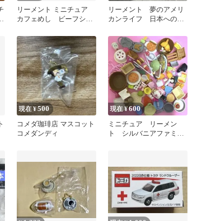
チ
リーメント ミニチュア
リーメント 夢のアメリ
セ
カフェめし ビーフシチ
カンライフ 日本へのお
ュー＆ガーリックバゲッ
土産は？
ト
500
600
現在 ¥
現在 ¥
ト
コメダ珈琲店 マスコット
ミニチュア リーメン
コメダンディ
ト シルバニアファミリ
ー リカちゃん まとめ
売り ①