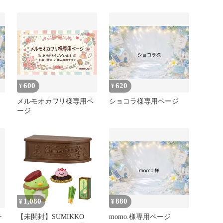
イッチ 盛り合わせ
600
620
¥
¥
メルモオカワリ様専用ペ
ショコラ様専用ページ
ージ
1,080
880
¥
¥
チ
【未開封】SUMIKKO
momo.様専用ページ