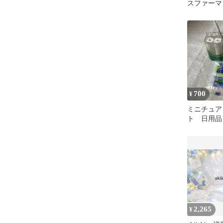
スファーマ
ム 月 ミ
ム
700
¥
ミニチュア
ト 日用品
2,265
¥