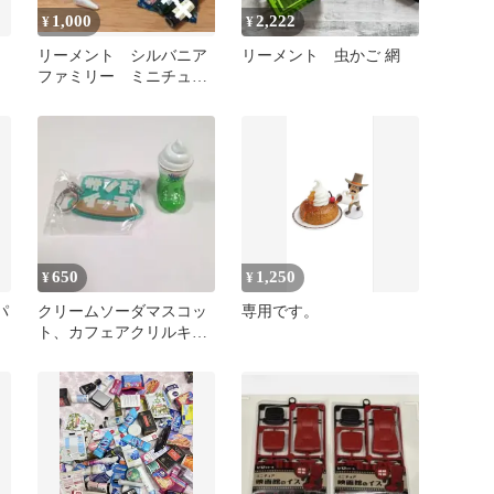
1,000
2,222
¥
¥
ア
リーメント シルバニア
リーメント 虫かご 網
ファミリー ミニチュア
セット 小物 食材
650
1,250
¥
¥
パ
クリームソーダマスコッ
専用です。
ト、カフェアクリルキー
ホルダーまとめ売り