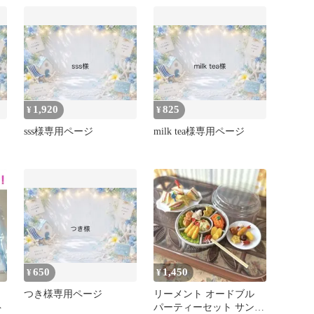
1,920
825
¥
¥
sss様専用ページ
milk tea様専用ページ
650
1,450
¥
¥
つき様専用ページ
リーメント オードブル
ト
パーティーセット サンド