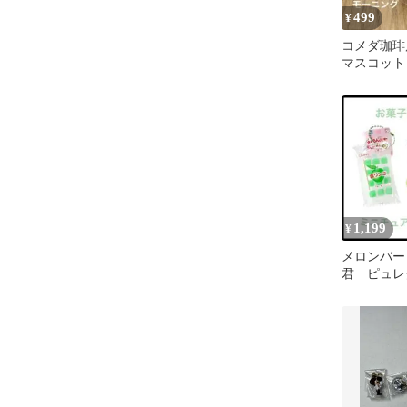
499
¥
コメダ珈琲
マスコット
ガチャ
1,199
¥
メロンバー
君 ピュレ
ュアフード
ー お菓子