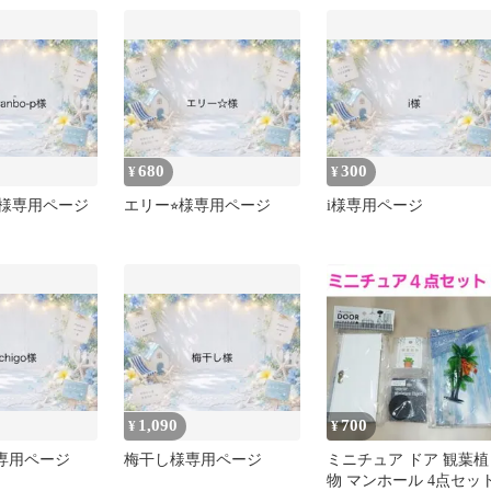
680
300
¥
¥
o-p様専用ページ
エリー⭐︎様専用ページ
i様専用ページ
1,090
700
¥
¥
go様専用ページ
梅干し様専用ページ
ミニチュア ドア 観葉植
物 マンホール 4点セッ