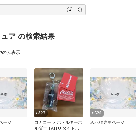
ュア の検索結果
中のみ表示
822
520
¥
¥
用ページ
コカコーラ ボトルキーホ
みぃ様専用ページ
ルダー TAITO タイトー
限定 プライズ品 立体的