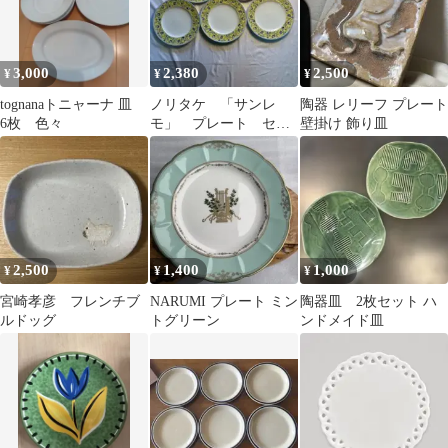
3,000
2,380
2,500
¥
¥
¥
tognanaトニャーナ 皿
ノリタケ 「サンレ
陶器 レリーフ プレート
6枚 色々
モ」 プレート セッ
壁掛け 飾り皿
ト お皿 食器 陶
器 キッチン
2,500
1,400
1,000
¥
¥
¥
宮崎孝彦 フレンチブ
NARUMI プレート ミン
陶器皿 2枚セット ハ
ルドッグ
トグリーン
ンドメイド皿