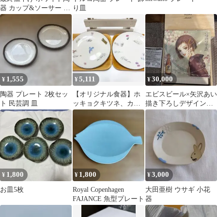
器 カップ&ソーサー 4
り皿
点 白磁 新品未使
用 ポーセラーツ
1,555
5,111
30,000
¥
¥
¥
陶器 プレート 2枚セッ
【オリジナル食器】ホ
エビスビール×矢沢あい
ト 民芸調 皿
ッキョクキツネ、カン
描き下ろしデザインA
ジキうさぎ、青カケ
賞（当選人数500名）
ス 18cm平皿セット
1,800
1,800
3,000
¥
¥
¥
お皿5枚
Royal Copenhagen
大田亜樹 ウサギ 小花
FAJANCE 魚型プレート
器