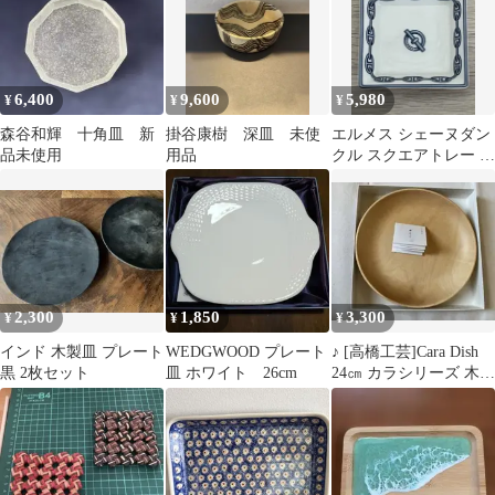
6,400
9,600
5,980
¥
¥
¥
森谷和輝 十角皿 新
掛谷康樹 深皿 未使
エルメス シェーヌダン
品未使用
用品
クル スクエアトレー 小
物入れ
2,300
1,850
3,300
¥
¥
¥
インド 木製皿 プレート
WEDGWOOD プレート
♪ [高橋工芸]Cara Dish
黒 2枚セット
皿 ホワイト 26cm
24㎝ カラシリーズ 木製
皿