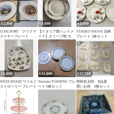
2,000
3,600
3,600
¥
¥
¥
COALPORT クリクマ
【イタリア製ハンドメ
YUKIKO HANAI 花柄
スイヤープレート
イド】オリーブ柄 大皿
プレート 5枚セット
1982&1984 イングラ
プレート
ンド
36cm（LAMAS）
2,800
11,000
27,500
¥
¥
¥
WEDGWOOD ワイルド
Noritake YOSHINO プレ
岡村友太郎 B品皿
ストロベリー プレート
ート 6枚セット
買いお得 9枚セット
レア 入手困難