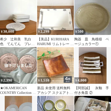
ド
30,000
2,299
500
¥
¥
¥
希少 辻和美 乳白
【美品】KURIHARA
陶器 皿 鳥模様 ベ
色 てんてん プレー
HARUMI リムトレー 柄
ージュカラー①
ト２枚セット 箱付き
長角皿
2,390
1,510
4,000
¥
¥
¥
★OKAMERICAN
新品 未使用 送料無料
【阿部誠】 灰釉 手
COUNTRY Collection 皿
アカシア スクエアトレ
付き角皿 ②
2枚セット★
ー Ｍ 4枚 セット