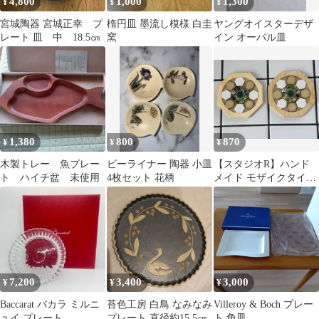
4,800
1,000
1,300
¥
¥
¥
宮城陶器 宮城正幸 プ
楕円皿 墨流し模様 白圭
ヤングオイスターデザ
レート 皿 中 18.5㎝
窯
イン オーバル皿
1,380
800
870
¥
¥
¥
木製トレー 魚プレー
ビーライナー 陶器 小皿
【スタジオR】ハンド
ト ハイチ盆 未使用
4枚セット 花柄
メイド モザイクタイル
コースター 2枚セット
7,200
3,400
3,000
¥
¥
¥
Baccarat バカラ ミルニ
苔色工房 白鳥 なみなみ
Villeroy & Boch プレー
ュイ プレート
プレート 直径約15.5㎝
ト 角皿