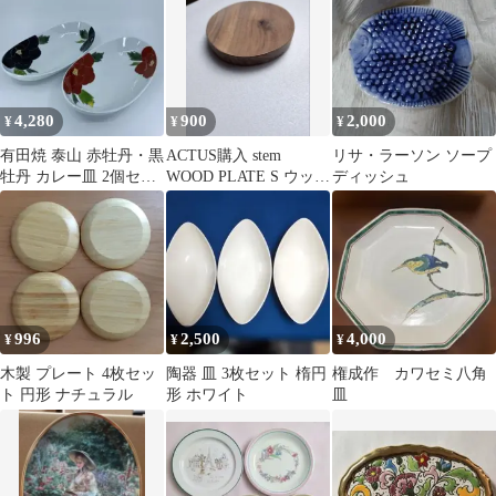
4,280
900
2,000
¥
¥
¥
有田焼 泰山 赤牡丹・黒
ACTUS購入 stem
リサ・ラーソン ソープ
牡丹 カレー皿 2個セッ
WOOD PLATE S ウッド
ディッシュ
ト
プレート 木製トレイ
996
2,500
4,000
¥
¥
¥
木製 プレート 4枚セッ
陶器 皿 3枚セット 楕円
権成作 カワセミ八角
ト 円形 ナチュラル
形 ホワイト
皿