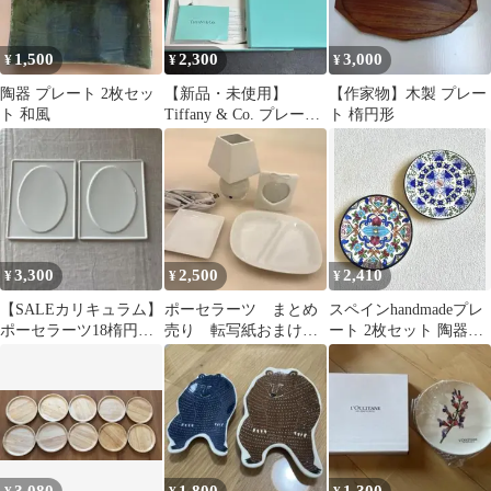
1,500
2,300
3,000
¥
¥
¥
陶器 プレート 2枚セッ
【新品・未使用】
【作家物】木製 プレー
ト 和風
Tiffany & Co. プレート
ト 楕円形
皿 三菱電機記念品
3,300
2,500
2,410
¥
¥
¥
【SALEカリキュラム】
ポーセラーツ まとめ
スペインhandmadeプレ
ポーセラーツ18楕円レ
売り 転写紙おまけ付
ート 2枚セット 陶器絵
リーフプラーク２枚セ
き
皿
ット