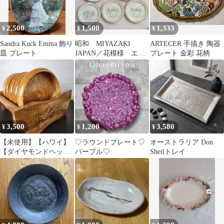
2,500
1,500
1,333
¥
¥
¥
Sandra Kuck Emma 飾り
昭和 MIYAZAKI
ARTECER 手描き 陶器
皿 プレート
JAPAN／花模様 エッ
プレート 金彩 花柄
フェル塔デザイン他 5
枚セット
3,500
1,200
3,580
¥
¥
¥
【未使用】【ハワイ】
♡ラウンドプレート♡
オーストラリア Don
【ダイヤモンドヘッ
パープル♡
Sheilトレイ
ド】木製ボウル 5枚＋
手彫り収納スタンド