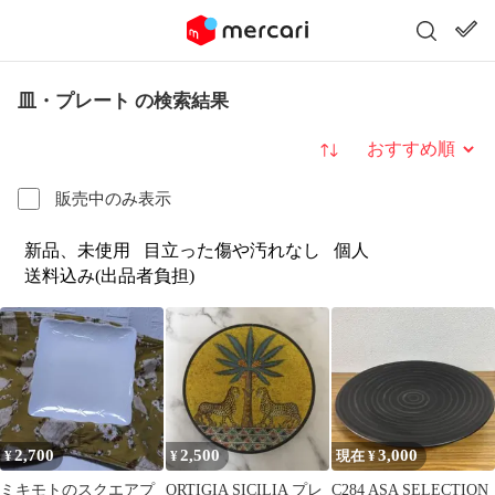
皿・プレート の検索結果
並び替え
販売中のみ表示
新品、未使用
目立った傷や汚れなし
個人
送料込み(出品者負担)
2,700
2,500
3,000
¥
¥
現在 ¥
ミキモトのスクエアプ
ORTIGIA SICILIA プレ
C284 ASA SELECTION