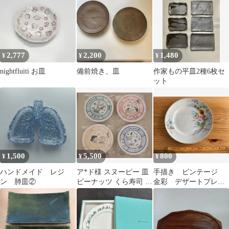
2,777
2,200
1,480
¥
¥
¥
nightfluiti お皿
備前焼き、皿
作家もの平皿2種6枚セ
ット
1,500
5,500
800
¥
¥
¥
ハンドメイド レジ
ア*ド様 スヌーピー 皿
手描き ビンテージ
ン 肺皿②
ピーナッツ くら寿司 セ
金彩 デザートプレー
ット
ト メイドインジャパ
ン