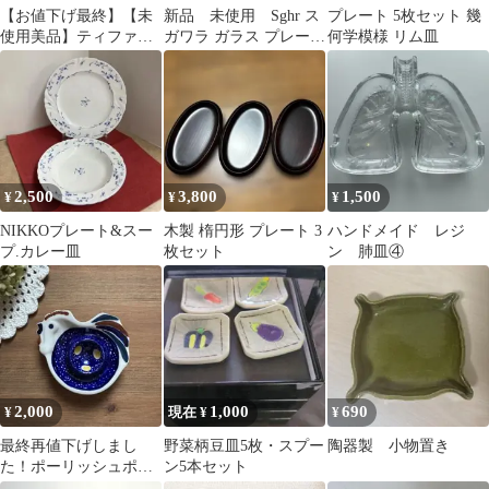
【お値下げ最終】【未
新品 未使用 Sghr ス
プレート 5枚セット 幾
使用美品】ティファニ
ガワラ ガラス プレート
何学模様 リム皿
ー プレート 25セン
スクエア 九十九里
チ
2,500
3,800
1,500
¥
¥
¥
NIKKOプレート&スー
木製 楕円形 プレート 3
ハンドメイド レジ
プ.カレー皿
枚セット
ン 肺皿④
2,000
1,000
690
¥
現在 ¥
¥
最終再値下げしまし
野菜柄豆皿5枚・スプー
陶器製 小物置き
た！ポーリッシュポタ
ン5本セット
リー 鶏型 エッグスタン