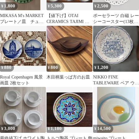
1,800
5,300
2,500
¥
¥
¥
MIKASA M's MARKET
【値下げ】OTAI
ポーセラーツ 白磁 レー
プレート／皿 チュー
CERAMICS TAJIMI 多
シーコースター(13枚セ
リップ
治見 小田井窯 丸
ット)、オーナメントに
皿 ６枚
も♡
880
800
1,200
¥
¥
¥
Royal Copenhagen 風景
木目柄葉っぱ方のお皿
NIKKO FINE
画皿 2枚セット
TABLEWARE ベア ウェ
ディング プレート値下
げ
3,000
1,180
14,500
¥
¥
¥
最終値下げ ホワイト陶
トルコ陶器 プレート 飾
miwaito プレート