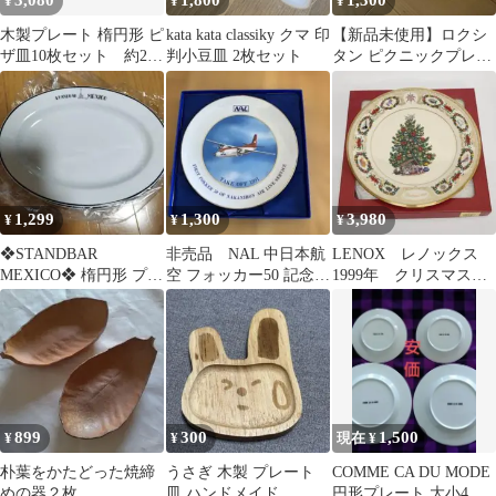
3,080
1,800
1,300
¥
¥
¥
木製プレート 楕円形 ピ
kata kata classiky クマ 印
【新品未使用】ロクシ
ザ皿10枚セット 約21
判小豆皿 2枚セット
タン ピクニックプレー
センチ
ト
1,299
1,300
3,980
¥
¥
¥
❖STANDBAR
非売品 NAL 中日本航
LENOX レノックス
MEXICO❖ 楕円形 プレ
空 フォッカー50 記念プ
1999年 クリスマスプ
ート 皿❖8月末日消去
レート 1991
レートメキシコ 限定
生産 希少
899
300
1,500
¥
¥
現在 ¥
朴葉をかたどった焼締
うさぎ 木製 プレート
COMME CA DU MODE
めの器２枚
皿 ハンドメイド
円形プレート 大小4枚