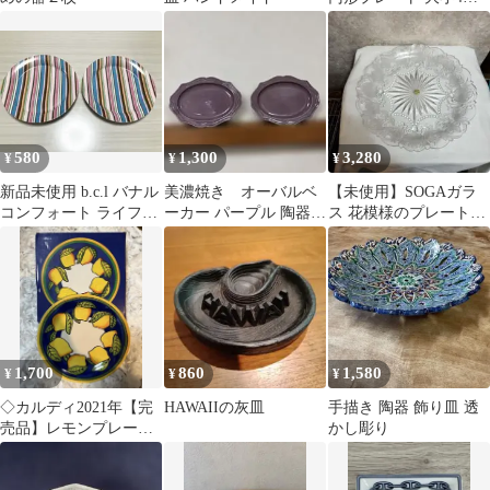
セット
580
1,300
3,280
¥
¥
¥
新品未使用 b.c.l バナル
美濃焼き オーバルベ
【未使用】SOGAガラ
コンフォート ライフス
ーカー パープル 陶器
ス 花模様のプレート
タイル プレート 2枚 皿
食器 電子レンジ対応 食
（エコメルカリ便）
洗機対応
1,700
860
1,580
¥
¥
¥
◇カルディ2021年【完
HAWAIIの灰皿
手描き 陶器 飾り皿 透
売品】レモンプレー
かし彫り
ト:::新品未使用品:::食
洗機対応