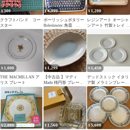
300
4,999
1,200
¥
¥
¥
クラフトバンド コー
ポーリッシュポタリー
レジンアート オーシャ
スター
Boleslawiec 角皿
ンアート 竹製トレイ キ
33×26.5×5
ャッシュトレイ 海の
インテリア
1,000
1,299
1,450
¥
¥
¥
THE MACMILLAN ア
【中古品 】マディ
デッドストック イタリ
リス プレート
Madu 楕円形 プレート
ア製 メラミンプレート
皿 日本製
キャンプ ホワイト 3枚
セット
2,000
1,560
5,600
¥
¥
¥