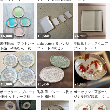
6,888
1,580
6,900
¥
¥
¥
未使用品 アウトレッ
malu pottery 食パン型
奥田章トクサスクエア
ト品 やちむん 双子
プレート 4枚セット
プレート no3
堂 プレートセット
1,800
1,450
1,000
¥
¥
¥
ポーセラーツ プレート
陶器 皿 プレート 2枚セ
ポーセリン・薔薇オリ
4枚セット レース柄
ット 楕円形
ジナル転写焼成 シェ
ルプレート ラスター
仕上げ