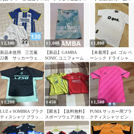
ーム 7番レプリカ
ーム 23-24
ニ XL 新品
2,180
1,000
1,800
¥
¥
¥
新品未使用 三笘薫
【新品】GAMBA
【未着用】gol. ゴル ベ
22番 サッカーウェ
SONIC ユニフォーム サ
ーシック ドライシャツ
ア 130
ッカーウェア
プラシャツ ホワイト L
1,200
450
1,500
¥
¥
¥
LUZ e SOMBRA プラク
【匿名】【送料無料】
PUMA サッカー用プラ
ティスシャツ ブラック
スポーツウェア2枚セッ
クティスシャツ ピンク
160
ト ジャージ
M