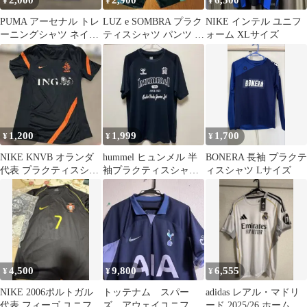
2,000
2,900
6,500
¥
¥
¥
PUMA アーセナル トレ
LUZ e SOMBRA プラク
NIKE インテル ユニフ
ーニングシャツ ネイビ
ティスシャツ パンツ 上
ォーム XLサイズ
ー
下セット
1,200
1,999
1,700
¥
¥
¥
NIKE KNVB オランダ
hummel ヒュンメル 半
BONERA 長袖 プラクテ
代表 プラクティスシャ
袖プラクティスシャツ
ィスシャツ Lサイズ
ツ
ブラック L
4,500
9,800
6,555
¥
¥
¥
NIKE 2006ポルトガル
トッテナム スパー
adidas レアル・マドリ
代表 フィーゴ ユニフォ
ズ アウェイユニフォ
ード 2025/26 ホームユ