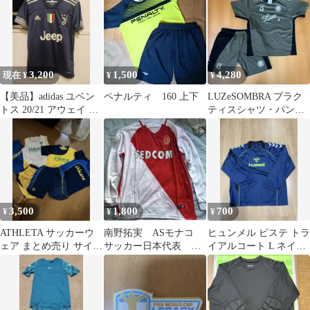
3,200
1,500
4,280
現在 ¥
¥
¥
【美品】adidas ユベン
ペナルティ 160 上下
LUZeSOMBRA プラク
トス 20/21 アウェイ ユ
ティスシャツ・パンツ
ニフォーム サイズM
上下セット カーキ
3,500
1,800
700
¥
¥
¥
ATHLETA サッカーウ
南野拓実 ASモナコ
ヒュンメル ピステ トラ
ェア まとめ売り サイズ
サッカー日本代表 長
イアルコート L ネイビ
150〜160
袖ユニフォーム tシャ
ー サッカー フットサル
ツ フランス