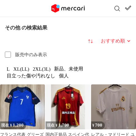
その他 の検索結果
並び替え
販売中のみ表示
新品、未使用
L
XL(LL)
2XL(3L)
目立った傷や汚れなし
個人
1,200
1,700
700
現在 ¥
現在 ¥
¥
フランス代表 グリーズ
国内正規品 スペイン代
レアル・マドリード ユ