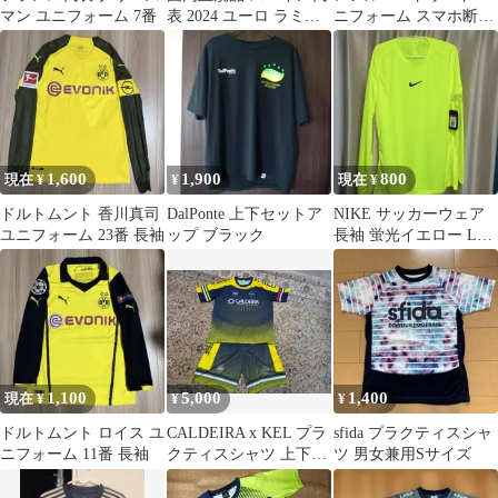
マン ユニフォーム 7番
表 2024 ユーロ ラミン
ニフォーム スマホ断ち
ヤマル タグ付き
111
1,600
1,900
800
現在 ¥
¥
現在 ¥
ドルトムント 香川真司
DalPonte 上下セットア
NIKE サッカーウェア
ユニフォーム 23番 長袖
ップ ブラック
長袖 蛍光イエロー Lサ
イズ
1,100
5,000
1,400
現在 ¥
¥
¥
ドルトムント ロイス ユ
CALDEIRA x KEL プラ
sfida プラクティスシャ
ニフォーム 11番 長袖
クティスシャツ 上下セ
ツ 男女兼用Sサイズ
ット