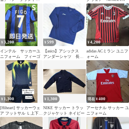
レンジ1枚 収納袋付き
3,200
599
4,200
¥
¥
¥
インテル サッカーユ
【asics】アシックス
adidas ACミラン ユニフ
ニフォーム フィーゴ
アンダーシャツ 長
ォーム
袖 ブルー М
1,300
1,300
400
¥
¥
現在 ¥
[Hiheart] サッカーウェ
NIKE サッカー トラッ
アーセナル サッカー ユ
ア フットサル Ｌ上下セ
クジャケット ネイビー
ニフォーム
ット