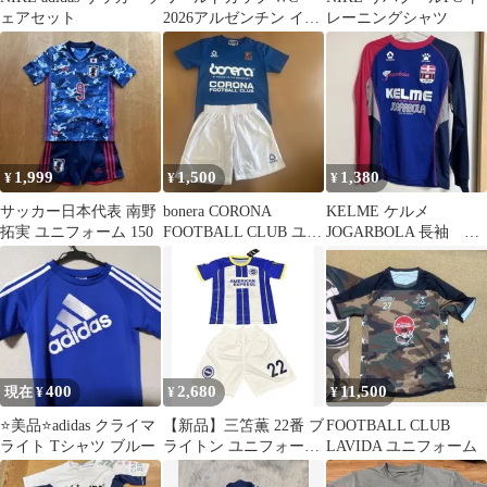
ェアセット
2026アルゼンチン イン
レーニングシャツ
グランド戦 マッチデイ
全パッチ
1,999
1,500
1,380
¥
¥
¥
サッカー日本代表 南野
bonera CORONA
KELME ケルメ
拓実 ユニフォーム 150
FOOTBALL CLUB ユニ
JOGARBOLA 長袖 サ
フォーム上下150
ッカー フットサル S
400
2,680
11,500
現在 ¥
¥
¥
⭐️美品⭐️adidas クライマ
【新品】三笘薫 22番 ブ
FOOTBALL CLUB
ライト Tシャツ ブルー
ライトン ユニフォーム
LAVIDA ユニフォーム
上下セット キッズ 実寸