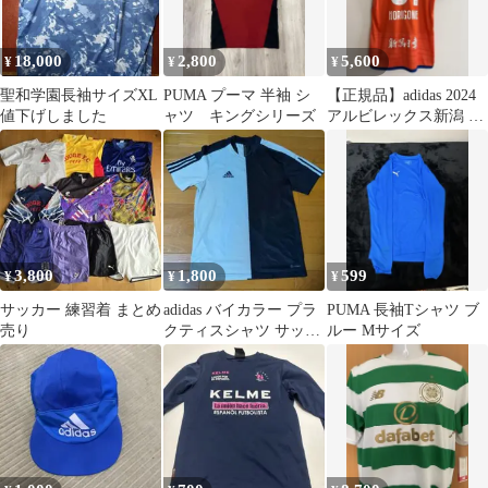
18,000
2,800
5,600
¥
¥
¥
聖和学園長袖サイズXL
PUMA プーマ 半袖 シ
【正規品】adidas 2024
値下げしました
ャツ キングシリーズ
アルビレックス新潟 ホ
ームユニ 堀米悠斗
3,800
1,800
599
¥
¥
¥
サッカー 練習着 まとめ
adidas バイカラー プラ
PUMA 長袖Tシャツ ブ
売り
クティスシャツ サッカ
ルー Mサイズ
ー フットサル