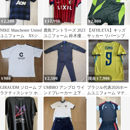
2,200
12,990
2,000
¥
¥
¥
NIKE Manchester United
鹿島アントラーズ 2023
【ATHLETA】キッズ
ユニフォーム XSジュ
ユニフォーム 鈴木優磨
サッカー リバーシブル
ニア
LIXIL mercari
プラクティスセット
140cm
980
2,500
7,900
¥
¥
現在 ¥
GIRAUDM ジローム プ
UMBRO アンブロ ウイ
ブラジル代表2026ホー
ラクティスシャツ ホワ
ンドブレーカー 上下セ
ムユニフォーム マテウ
イト XXL
ット ネイビー 防寒
ス・クーニャ 9番 M レ
プリカ