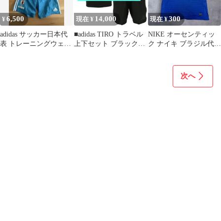
6,500
14,000
300
¥
現在 ¥
現在 ¥
adidas サッカー日本代
■adidas TIRO トラベル
NIKE オーセンティッ
表 トレーニングウェア
上下セット ブラックL
ク ナイキ ブラジル代表
上下セット
サイズ未使用品■
アウェイ ユニフォーム
L
次へ