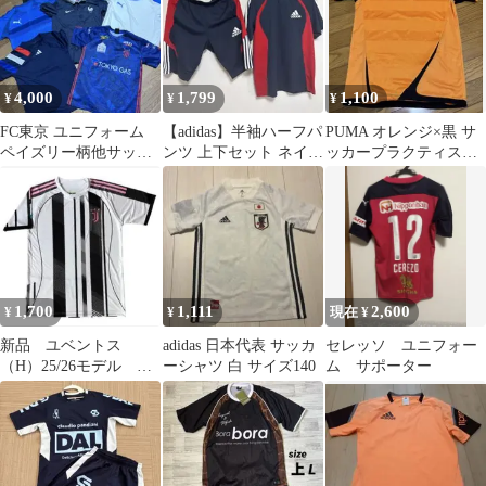
4,000
1,799
1,100
¥
¥
¥
FC東京 ユニフォーム
【adidas】半袖ハーフパ
PUMA オレンジ×黒 サ
ペイズリー柄他サッカ
ンツ 上下セット ネイビ
ッカープラクティスシ
ー練習着7枚セット ま
ー/レッド【美品】
ャツSサイズ
とめ売り
1,700
1,111
2,600
¥
¥
現在 ¥
新品 ユベントス
adidas 日本代表 サッカ
セレッソ ユニフォー
（H）25/26モデル セ
ーシャツ 白 サイズ140
ム サポーター
リエA サッカー ユ
ニホーム