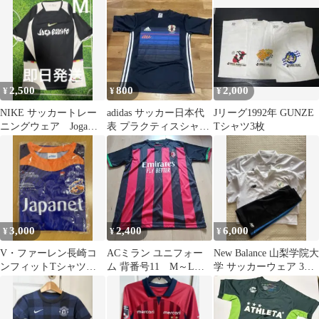
ャ
2,500
800
2,000
¥
¥
¥
NIKE サッカートレー
adidas サッカー日本代
Jリーグ1992年 GUNZE
ニングウェア Joga
表 プラクティスシャツ
Tシャツ3枚
Bonito（ジョガ・ボニ
JFA au
ート）
3,000
2,400
6,000
¥
¥
¥
V・ファーレン長崎コ
ACミラン ユニフォー
New Balance 山梨学院大
ンフィットTシャツ
ム 背番号11 M～Lサ
学 サッカーウェア 3点
（2024シーズン）
イズ
セット