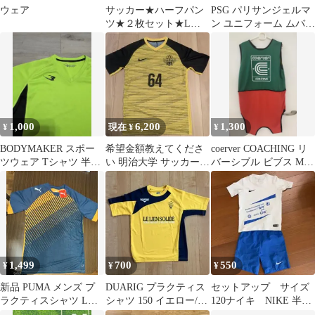
ウェア
サッカー★ハーフパン
PSG パリサンジェルマ
ツ★２枚セット★Lサ
ン ユニフォーム ムバッ
イズ
ペ 7
1,000
6,200
1,300
¥
現在 ¥
¥
BODYMAKER スポー
希望金額教えてくださ
coerver COACHING リ
ツウェア Tシャツ 半袖
い 明治大学 サッカー部
バーシブル ビブス Mサ
ネオンイエロー
ユニフォーム
イズ
1,499
700
550
¥
¥
¥
新品 PUMA メンズ プ
DUARIG プラクティス
セットアップ サイズ
ラクティスシャツ Lサ
シャツ 150 イエロー/ネ
120ナイキ NIKE 半ズ
イズ サッカー
イビー
ボン Tシャツ グラッチ