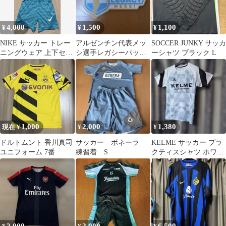
4,000
1,500
1,100
¥
¥
¥
NIKE サッカー トレー
アルゼンチン代表メッ
SOCCER JUNKY サッカ
ニングウェア 上下セッ
シ選手レガシーパッチ
ーシャツ ブラック L
ト
レプリカワールドカッ
プ2026
1,000
2,000
1,380
現在 ¥
¥
¥
ドルトムント 香川真司
サッカー ボネーラ
KELME サッカー プラ
ユニフォーム 7番
練習着 S
クティスシャツ ホワイ
ト ブラックSサイズ