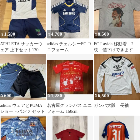
掲載
1,500
4,700
8,500
¥
¥
¥
ATHLETA サッカーウ
adidas チェルシーFC ユ
FC Lavida 移動着 2
ェア 上下セット130
ニフォーム
枚 値下げできます
600
1,280
6,500
¥
¥
¥
adidas ウェアとPUMA
名古屋グランパス ユニ
ガンバ大阪 長袖
ショートパンツ セット
フォーム 160cm