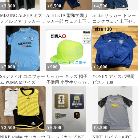
3,300
6,500
4,500
¥
¥
¥
MIZUNO ALPHA ミズ
ATHLETA 聖和学園サ
adidas サッカー トレー
ノアルファ サッカー プ
ッカー部 ウェア上下セ
ニングウェア 上下セッ
ラクティスシャツ 黒
ット
ト
7,000
900
2,000
¥
¥
¥
SSラツィオ ユニフォー
サッカー キッズ 帽子
YONEX アビスパ福岡
ム PUMA Mサイズ
子供用 小学生サッカー
ピステ 130
スパッツィオ Spazio
2,500
6,500
3,500
¥
¥
¥
NIKE adidas サッカーウ
ワールドカップ WC
NIKE リバプールFC ト