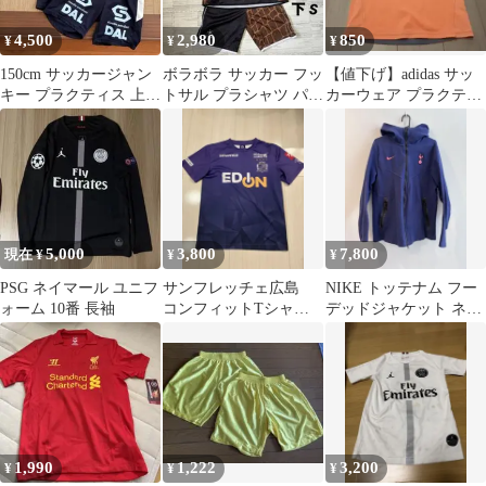
4,500
2,980
850
¥
¥
¥
150cm サッカージャン
ボラボラ サッカー フッ
【値下げ】adidas サッ
キー プラクティス 上下
トサル プラシャツ パン
カーウェア プラクティ
セット
ツ 上下セットアップ ワ
スシャツ オレンジ S
ニ柄
5,000
3,800
7,800
現在 ¥
¥
¥
PSG ネイマール ユニフ
サンフレッチェ広島
NIKE トッテナム フー
ォーム 10番 長袖
コンフィットTシャ
デッドジャケット ネイ
ツ Sサイズ
ビー L
1,990
1,222
3,200
¥
¥
¥