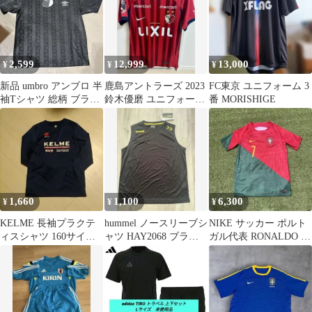
2,599
12,999
13,000
¥
¥
¥
新品 umbro アンブロ 半
鹿島アントラーズ 2023
FC東京 ユニフォーム 3
袖Tシャツ 総柄 ブラッ
鈴木優磨 ユニフォーム
番 MORISHIGE
ク Lサイズ
40番
1,660
1,100
6,300
¥
¥
¥
KELME 長袖プラクテ
hummel ノースリーブシ
NIKE サッカー ポルト
ィスシャツ 160サイズ
ャツ HAY2068 ブラッ
ガル代表 RONALDO 7
ネイビー
ク XO
ジュニアユニフォーム