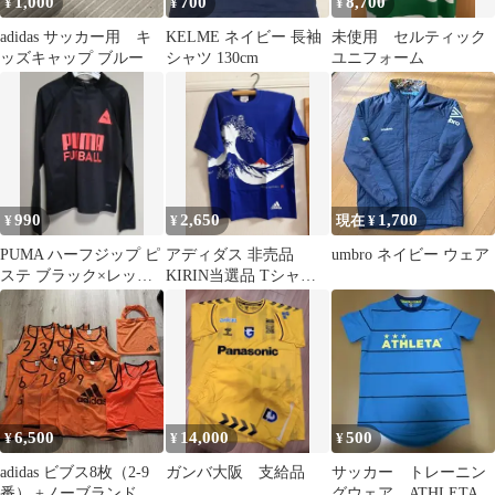
1,000
700
8,700
¥
¥
¥
adidas サッカー用 キ
KELME ネイビー 長袖
未使用 セルティック
ッズキャップ ブルー
シャツ 130cm
ユニフォーム
990
2,650
1,700
¥
¥
現在 ¥
PUMA ハーフジップ ピ
アディダス 非売品
umbro ネイビー ウェア
ステ ブラック×レッ
KIRIN当選品 Tシャツ
ド Sサイズ
ジャージ サッカー 葛飾
北斎
6,500
14,000
500
¥
¥
¥
adidas ビブス8枚（2-9
ガンバ大阪 支給品
サッカー トレーニン
番） +ノーブランドオ
グウェア ATHLETA