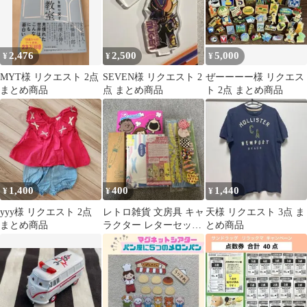
2,476
2,500
5,000
¥
¥
¥
MYT様 リクエスト 2点
SEVEN様 リクエスト 2
ぜーーーー様 リクエス
まとめ商品
点 まとめ商品
ト 2点 まとめ商品
1,400
400
1,440
¥
¥
¥
yyy様 リクエスト 2点
レトロ雑貨 文房具 キャ
天様 リクエスト 3点 ま
まとめ商品
ラクター レターセット
とめ商品
クリップ まとめ売り