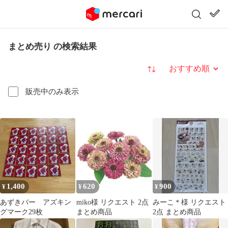
まとめ売り の検索結果
並び替え
販売中のみ表示
1,400
620
900
¥
¥
¥
あずきバー アズキン
miko様 リクエスト 2点
みーこ＊様 リクエスト
グマーク29枚
まとめ商品
2点 まとめ商品