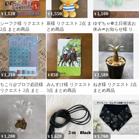
1,120
1,550
1,100
¥
¥
¥
シーフク様 リクエスト
辰様 リクエスト 2点 ま
ゆずちゃ❁土日発送お
2点 まとめ商品
とめ商品
休み⚮お知らせ様 リク
エスト 2点 まとめ商品
1,210
850
2,580
¥
¥
¥
ちこり@プロフ必読様
みんすけ様 リクエスト
ねぎ様 リクエスト 2点
リクエスト 2点 まとめ
3点 まとめ商品
まとめ商品
商品
1,200
1,620
1,760
¥
¥
¥