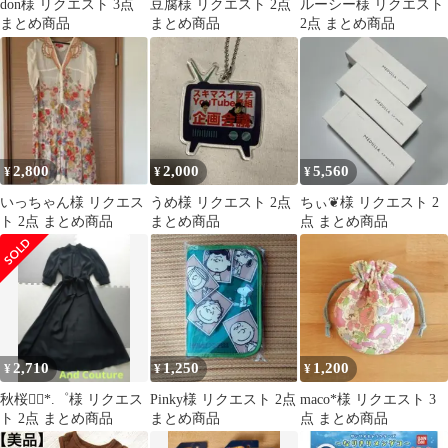
don様 リクエスト 3点
豆腐様 リクエスト 2点
ルーシー様 リクエスト
まとめ商品
まとめ商品
2点 まとめ商品
2,800
2,000
5,560
¥
¥
¥
いっちゃん様 リクエス
うめ様 リクエスト 2点
ちぃ❦様 リクエスト 2
ト 2点 まとめ商品
まとめ商品
点 まとめ商品
2,710
1,250
1,200
¥
¥
¥
秋桜❁⃘*.゜様 リクエス
Pinky様 リクエスト 2点
maco*様 リクエスト 3
ト 2点 まとめ商品
まとめ商品
点 まとめ商品