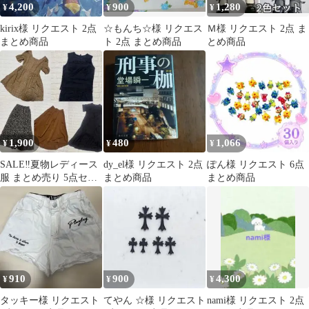
4,200
900
1,280
¥
¥
¥
kirix様 リクエスト 2点
☆もんち☆様 リクエス
Ｍ様 リクエスト 2点 ま
まとめ商品
ト 2点 まとめ商品
とめ商品
1,900
480
1,066
¥
¥
¥
SALE‼️夏物レディース
dy_el様 リクエスト 2点
ぽん様 リクエスト 6点
服 まとめ売り 5点セッ
まとめ商品
まとめ商品
ト
910
900
4,300
¥
¥
¥
タッキー様 リクエスト
てやん ☆様 リクエスト
nami様 リクエスト 2点