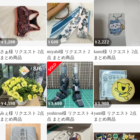
1,200
600
2,222
¥
¥
¥
さぁ様 リクエスト 2点
miyabi様 リクエスト 2
kumi様 リクエスト 2点
まとめ商品
点 まとめ商品
まとめ商品
4,598
3,600
1,900
¥
¥
¥
みぇ様 リクエスト 2点
yoshirou様 リクエスト 4
yam様 リクエスト 2点
まとめ商品
点 まとめ商品
まとめ商品