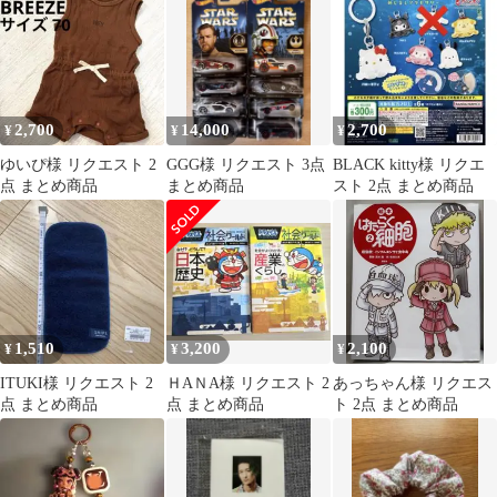
2,700
14,000
2,700
¥
¥
¥
ゆいぴ様 リクエスト 2
GGG様 リクエスト 3点
BLACK kitty様 リクエ
点 まとめ商品
まとめ商品
スト 2点 まとめ商品
1,510
3,200
2,100
¥
¥
¥
ITUKI様 リクエスト 2
ＨAＮA様 リクエスト 2
あっちゃん様 リクエス
点 まとめ商品
点 まとめ商品
ト 2点 まとめ商品