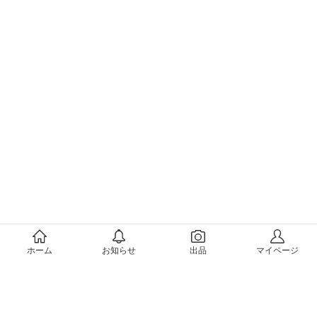
メルカリについて
ホーム
お知らせ
出品
マイページ
会社概要（運営会社）
採用情報
プレスリリース
公式ブログ
プレスキット