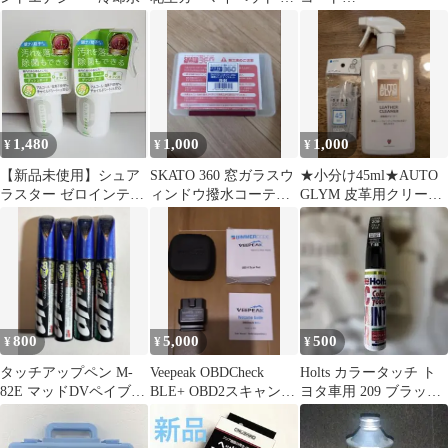
ダースワックス強化ベ
A140☆WAKO'S☆ワコ
ガ
ーズ
1,480
1,000
1,000
¥
¥
¥
【新品未使用】シュア
SKATO 360 窓ガラスウ
★小分け45ml★AUTO
ラスター ゼロインテリ
ィンドウ撥水コーティ
GLYM 皮革用クリーナ
ア マルチクリーナー
ング
ー
200ml 2本
800
5,000
500
¥
¥
¥
タッチアップペン M-
Veepeak OBDCheck
Holts カラータッチ ト
82E マッドDVペイブル
BLE+ OBD2スキャンツ
ヨタ車用 209 ブラック
ー
ール
マイカ T-88