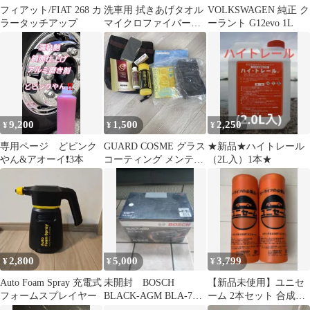
フィアット/FIAT 268 カ
洗車用 拭きあげタオル
VOLKSWAGEN 純正 ク
ラータッチアップ
マイクロファイバーク
ーラント G12evo 1L
ロス 3枚セット
9,200
1,500
2,250
¥
¥
¥
専用ページ どピンク
GUARD COSME グラス
★新品★ハイトレール
やん&アオーイ❗3本
コーティング メンテナ
（2L入）1本★
ンスキット
2,800
5,000
3,799
¥
¥
¥
Auto Foam Spray 充電式
未開封 BOSCH
【新品未使用】ユニセ
フォームスプレイヤー
BLACK-AGM BLA-70-
ーム 2本セット 合成セ
L3 2021年購入
ーム革 ユニ工業