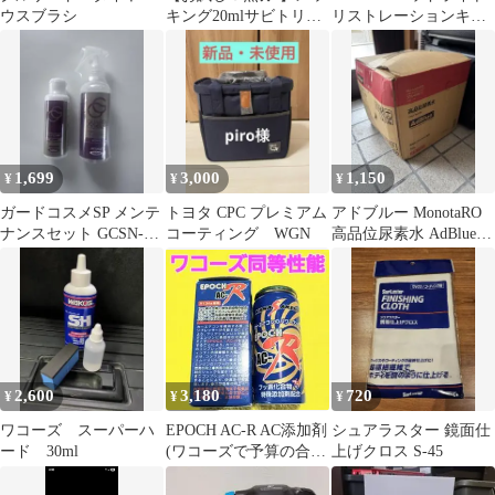
ウスブラシ
キング20mlサビトリキ
リストレーションキッ
ング30mlミガキング
ト
30ml
1,699
3,000
1,150
¥
¥
¥
ガードコスメSP メンテ
トヨタ CPC プレミアム
アドブルー MonotaRO
ナンスセット GCSN-5
コーティング WGN
高品位尿素水 AdBlue
GCSN-6
10L
2,600
3,180
720
¥
¥
¥
ワコーズ スーパーハ
EPOCH AC-R AC添加剤
シュアラスター 鏡面仕
ード 30ml
(ワコーズで予算の合わ
上げクロス S-45
ない人へ)