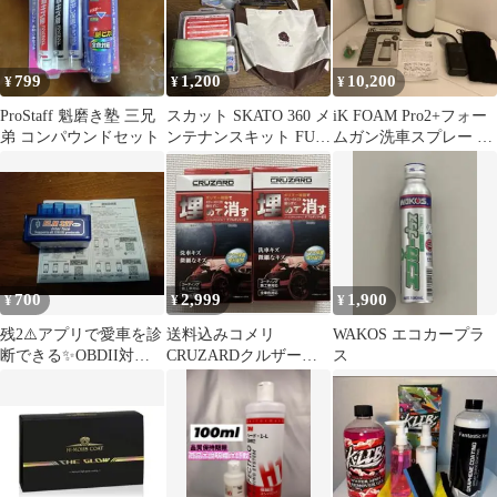
799
1,200
10,200
¥
¥
¥
ProStaff 魁磨き塾 三兄
スカット SKATO 360 メ
iK FOAM Pro2+フォー
弟 コンパウンドセット
ンテナンスキット FU-
ムガン洗車スプレー +
04 ガラスコーティング
Xiaomi電動空気入れ
700
2,999
1,900
¥
¥
¥
残2⚠️アプリで愛車を診
送料込みコメリ
WAKOS エコカープラ
断できる✨️OBDII対応
CRUZARDクルザード
ス
車 ELM 327 MINI
埋めて消す傷消しポリ
マー 2個セットお①