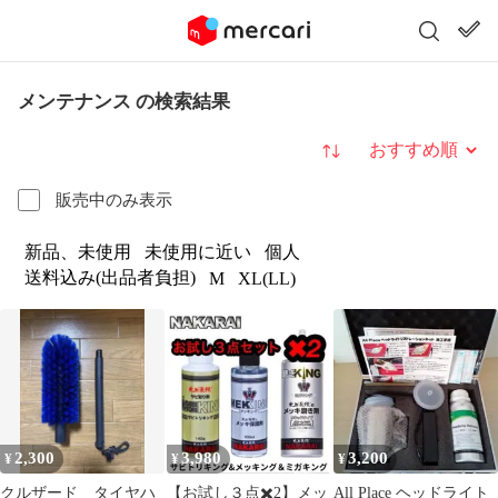
メンテナンス の検索結果
並び替え
販売中のみ表示
新品、未使用
未使用に近い
個人
送料込み(出品者負担)
M
XL(LL)
2,300
3,980
3,200
¥
¥
¥
クルザード タイヤハ
【お試し３点✖️2】メッ
All Place ヘッドライト