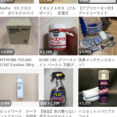
3,499
3,500
860
¥
¥
¥
KeePer EX クロス
ＣＲＵＺＡＲＤ（クル
【アプリケーター付】
×7 ダイヤクロス×2
ザード） 充電式 電
ブードゥーライド シ
動フォームガン コメ
ルク 小分け約35g 洗
リ
車用品
4,000
2,500
3,980
¥
¥
¥
PITWORK 5YEARS
KURE CRC グリースメ
洗車メンテナンスセッ
COAT Excellent 3本セッ
イト ペースト 万能グリ
ト‼️
ト
ース
700
1,200
5,555
¥
現在 ¥
¥
ピットワーク クーラ
【珍品】水の要らない
☆１セット☆バリアス
ントエナジー 冷却水
花王カーマイペット 1
コート