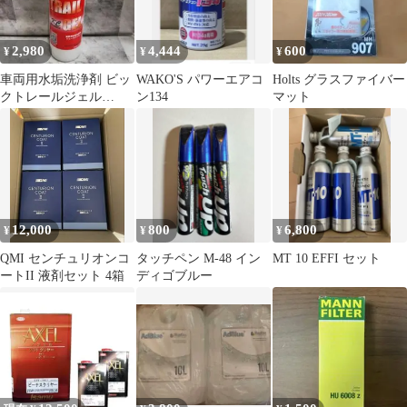
2,980
4,444
600
¥
¥
¥
車両用水垢洗浄剤 ビッ
WAKO'S パワーエアコ
Holts グラスファイバー
クトレールジェル
ン134
マット
520ml ×1本②
12,000
800
6,800
¥
¥
¥
QMI センチュリオンコ
タッチペン M-48 イン
MT 10 EFFI セット
ートII 液剤セット 4箱
ディゴブルー