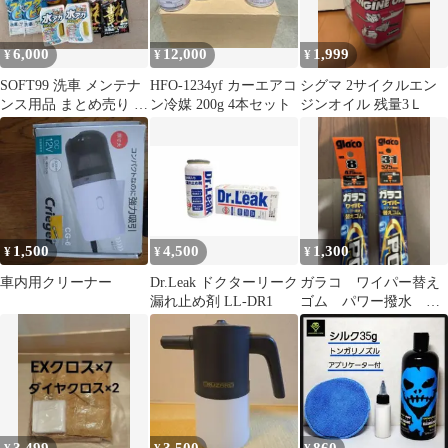
6,000
12,000
1,999
¥
¥
¥
SOFT99 洗車 メンテナ
HFO-1234yf カーエアコ
シグマ 2サイクルエン
ンス用品 まとめ売り セ
ン冷媒 200g 4本セット
ジンオイル 残量3Ｌ
ット
1,500
4,500
1,300
¥
¥
¥
車内用クリーナー
Dr.Leak ドクターリーク
ガラコ ワイパー替え
漏れ止め剤 LL-DR1
ゴム パワー撥水
No8,31 2本セット