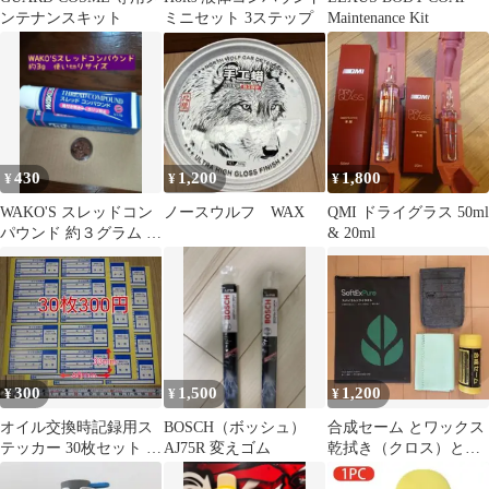
ンテナンスキット
ミニセット 3ステップ
Maintenance Kit
430
1,200
1,800
¥
¥
¥
WAKO'S スレッドコン
ノースウルフ WAX
QMI ドライグラス 50ml
パウンド 約３グラム 使
& 20ml
い切りサイズ ワコー
ズ
300
1,500
1,200
¥
¥
¥
オイル交換時記録用ス
BOSCH（ボッシュ）
合成セーム とワックス
テッカー 30枚セット ユ
AJ75R 変えゴム
乾拭き（クロス）と腰
ポタック紙 耐水シー
道具小物入れとジッパ