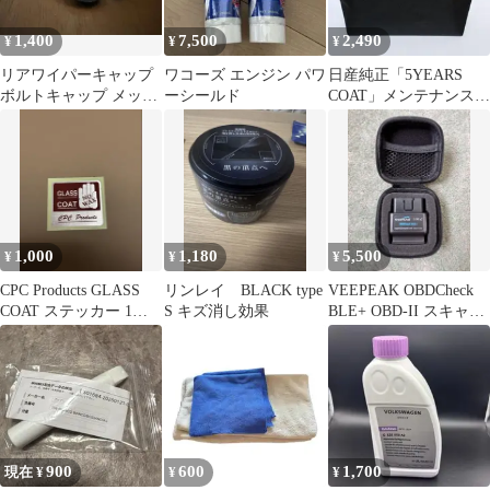
1,400
7,500
2,490
¥
¥
¥
リアワイパーキャップ
ワコーズ エンジン パワ
日産純正「5YEARS
ボルトキャップ メッキ
ーシールド
COAT」メンテナンスキ
変換ネジ付き 状態良好
ット
1,000
1,180
5,500
¥
¥
¥
CPC Products GLASS
リンレイ BLACK type
VEEPEAK OBDCheck
COAT ステッカー 1枚
S キズ消し効果
BLE+ OBD-II スキャン
グラスコート
ツール
900
600
1,700
現在 ¥
¥
¥