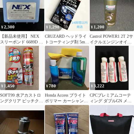
2,300
1,298
1,200
¥
¥
¥
【新品未使用】 NEX
CRUZARD ヘッドライ
Castrol POWER1 2T 2サ
スリーボンド 6689D メ
トコーティング剤 5ml
イクルエンジンオイル
ンテナンスキット
クルザード コメリ
500ml
1,450
780
3,222
¥
¥
¥
SOFT99 水アカストロ
Honda Access ブライト
CPCプレミアムコーテ
ングクリア ピッチクリ
ポリマー カーシャンプ
ィング ダブルGN メン
ーナー 2点セット
ー セット 専用バッグ
テナンスクリーナー 3
付
本セット