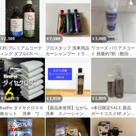
2,300
7,500
3,000
¥
¥
¥
CPCプレミアムコーテ
プロスタッフ 洗車用品
ワコーズ バリアスコー
ィング ダブルGN ベー
カーシャンプー トライ
ト 残量約7割（数回使
ス＆トップコートセッ
アルセット モンスター
用)
ト
3pH-S
1,450
1,850
1,899
¥
¥
¥
KeePer ダイヤクロス 6
【新品未使用】ながら
⭐︎本日限定SALE 新品
枚セット 洗車 ワッ
洗車 スノーシャンプ
ガードコスメSP メンテ
クス拭き上げクロス
ー ３５０ml １本
ナンスクリーナー 2本
セット