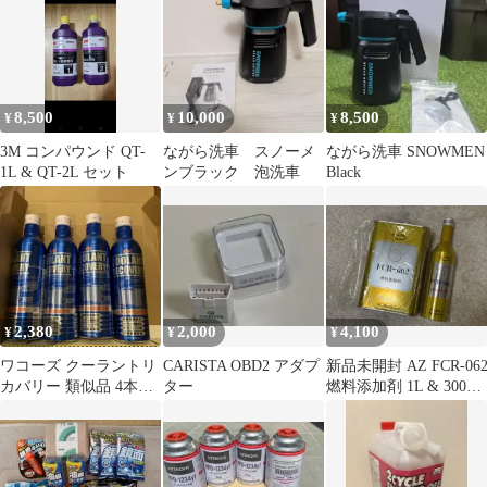
8,500
10,000
8,500
¥
¥
¥
3M コンパウンド QT-
ながら洗車 スノーメ
ながら洗車 SNOWMEN
1L & QT-2L セット
ンブラック 泡洗車
Black
2,380
2,000
4,100
¥
¥
¥
ワコーズ クーラントリ
CARISTA OBD2 アダプ
新品未開封 AZ FCR-06
カバリー 類似品 4本セ
ター
燃料添加剤 1L & 300ml
ット
セット