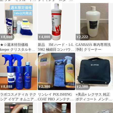
DOT3 500ml×2本
150ml
8,000
4,000
2,222
¥
¥
¥
★☆週末特別価格
新品 3M ハード・1-L
GANBASS 車内専用洗
keeper クリスタルキー
5982 極細目コンパウン
浄剤 クリーナー
パー ダイヤモンドキ
ド 送料無料 即日発
ーパー☆★
送
8,888
2,300
2,500
¥
¥
¥
ラボコスメティカ テク
リンレイ POLISHING
⭐︎美品⭐︎ レクサス 純正
シア イゲア オムニア
COAT PRO メンテナン
ボディコート メンテナ
TEXIA IGEA OMNIA
スコーティング
ンスキット 送料込み
です！