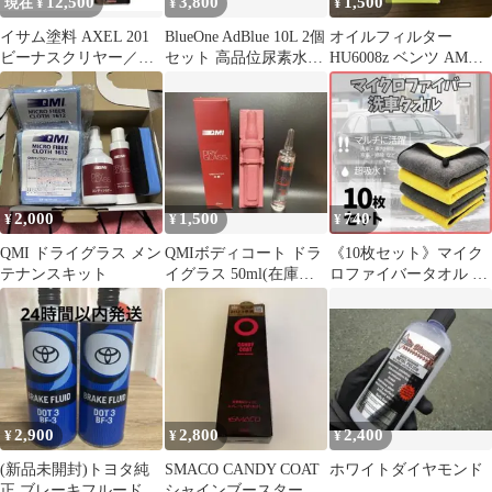
12,500
3,800
1,500
現在 ¥
¥
¥
イサム塗料 AXEL 201
BlueOne AdBlue 10L 2個
オイルフィルター
ビーナスクリヤー／マ
セット 高品位尿素水
HU6008z ベンツ AMG
ルチハードナー
即日発送
A45 W176 等
2,000
1,500
740
¥
¥
¥
QMI ドライグラス メン
QMIボディコート ドラ
《10枚セット》マイク
テナンスキット
イグラス 50ml(在庫複
ロファイバータオル 洗
数あり)
車 クロス 掃除 吸水 速
乾 厚手
2,900
2,800
2,400
¥
¥
¥
(新品未開封)トヨタ純
SMACO CANDY COAT
ホワイトダイヤモンド
正 ブレーキフルード
シャインブースター