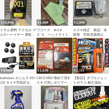
16,000
5,060
2,800
¥
¥
¥
イサム塗料 アクセル マ
ワコーズ ＷAＫ
スズキ純正 新品・未
ルチハードナー 遅乾
Ｏ’Ｓ ヘッドライトリ
使用 空気充填用エア
3.5L 新品未使用品
ペア 150g (正規品新品
コンプレッサー タイヤ
未使用)
パンク応急修理剤
4,980
1,630
1,111
¥
¥
¥
kashimura カシムラ KD-
CRUZARD 埋めて消す
【新品】ダブルジェッ
220 タイヤ空気圧セン
スキズ消しポリマー
トガラコ 耐久強化
サー
100g
180ml コーティング 強
力撥水