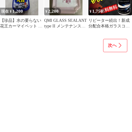
1,200
2,200
1,750
現在 ¥
¥
¥
【珍品】水の要らない
QMI GLASS SEALANT
リピーター続出！新成
花王カーマイペット 1
type II メンテナンスキ
分配合本格ガラスコー
ダース青ベガ12本
ット
ティング 洗車用品 バイ
ク 光沢
次へ