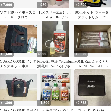
7,000
980
2,500
¥
¥
¥
ソフト99 ハイモースコ
【3Mスリーエム】 ハ
100mlセット ウォータ
ート ザ グロウ
ード1-L★100ml☆ワン
ースポットリムーバー
タッチボトル
ウロコ取&グラフェン
コーティング
1,600
600
2,900
¥
¥
¥
GUARD COSME メンテ
Rspeed山中琉聖premium
POML ぬぬふぁくとり
ナンスキット 車用
潤滑剤 5ml小分けボト
ー NUNU Natural Brush
ル 【山中琉聖】
1,800
1,800
2,333
¥
¥
¥
GUARD COSME 専用メ
Holts 液体コンパウンド
LEXUS BODY COAT