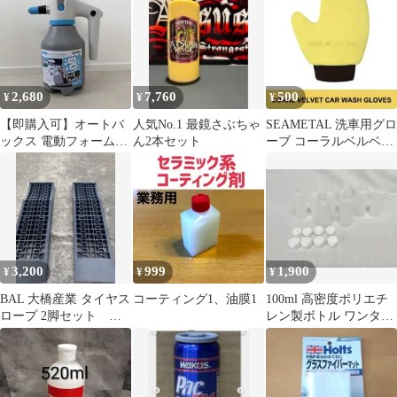
ル
ー付き空袋セット
2,680
7,760
500
¥
¥
¥
【即購入可】オートバ
人気No.1 最鏡さぶちゃ
SEAMETAL 洗車用グロ
ックス 電動フォームガ
ん2本セット
ーブ コーラルベルベッ
ン 2.0L 洗車用
ト 1枚
3,200
999
1,900
¥
¥
¥
BAL 大橋産業 タイヤス
コーティング1、油膜1
100ml 高密度ポリエチ
ロープ 2脚セット ロ
レン製ボトル ワンタッ
ーダウン カースロープ
チキャップ付 8本セッ
ト②