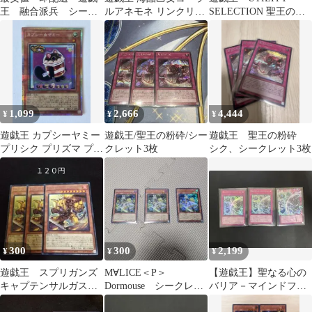
王 融合派兵 シーク
ルアネモネ リンクリボ
SELECTION 聖王の粉
レット シク 絵違
ー リンクスパイダー シ
砕・霊王の波動 ウル
い イラスト違い
ークレット
トラ
1,099
2,666
4,444
¥
¥
¥
遊戯王 カプシーヤミー
遊戯王/聖王の粉砕/シー
遊戯王 聖王の粉砕
プリシク プリズマ プレ
クレット3枚
シク、シークレット3枚
イ用
300
300
2,199
¥
¥
¥
遊戯王 スプリガンズ
M∀LICE＜P＞
【遊戯王】聖なる心の
キャプテンサルガス
Dormouse シークレッ
バリア－マインドフォ
字レア ３枚 効果
トレア１枚 ウルトラ
ース 3枚セット