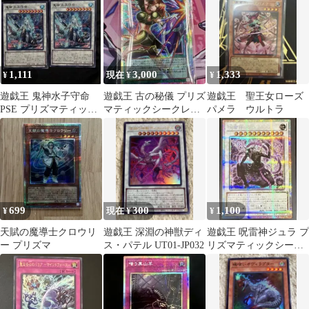
1,111
3,000
1,333
¥
現在 ¥
¥
遊戯王 鬼神水子守命
遊戯王 古の秘儀 プリズ
遊戯王 聖王女ローズ
PSE プリズマティック
マティックシークレッ
パメラ ウルトラ
シークレットレア
トレア
699
300
1,100
¥
現在 ¥
¥
天賦の魔導士クロウリ
遊戯王 深淵の神獣ディ
遊戯王 呪雷神ジュラ プ
ー プリズマ
ス・パテル UT01-JP032
リズマティックシーク
レット