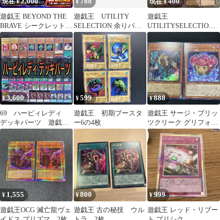
2,000
788
400
現在 ¥
¥
現在 ¥
遊戯王 BEYOND THE
遊戯王 UTILITY
遊戯王
BRAVE シークレット 7
SELECTION 余りパー
UTILITYSELECTION
枚セット
ツ③
2box まとめ売り
3,600
599
888
¥
¥
¥
69 ハーピィレディ
遊戯王 初期ブースタ
遊戯王 サージ・ブリッ
デッキパーツ 遊戯
ー6の4枚
ツクリーク グリフォー
王 まとめ売り 孔雀
二つの心 セット
舞
1,555
800
999
¥
¥
¥
遊戯王OCG 滅亡龍ヴェ
遊戯王 古の秘技 ウル
遊戯王 レッド・リブー
イドス プリズマ 2枚
トラ 2枚
ト プリシク