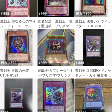
888
999
300
¥
¥
現在 ¥
遊戯王 聖なる心のマイ
匿名配送 遊戯王 嗤
遊戯王 魂喰いオヴィラ
ンドフォース ウルト
う黒山羊 プリズマ
プター UT01-JP019
ラレア
プリシク 1枚
300
999
888
現在 ¥
¥
¥
遊戯王 三眼の死霊
遊戯王/カプシー☆ヤミ
遊戯王 D-HERO ドレッ
UT01-JP023
ー/プリズマ/プリシク
ドノートガイ 融合モン
スター