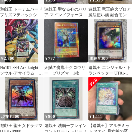
666
999
1,555
¥
¥
¥
遊戯王 トーテムバード
遊戯王 聖なる心のバリ
遊戯王 竜王絶火ゾロア
プリズマティックシー
ア-マインドフォース-
魔法使い族 融合モンス
クレット プリシク
ウルトラ
ター
2,700
777
300
¥
¥
現在 ¥
No101 S•H Ark knight-
天賦の魔導士クロウリ
遊戯王 エンジェル・ト
ソウル•アサイラム オ
ー プリズマ 1枚
ランペッター UT01-
バフレ プリシク
JP009
300
900
1,111
現在 ¥
¥
¥
遊戯王 聖王女ドラグマ
遊戯王 洗脳ーブレイン
【遊戯王】アルテミッ
UT01-JP008
コントロール レリーフ
ト スカイ 月女神の至天