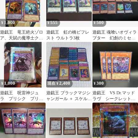
1,000
555
500
¥
¥
¥
遊戯王 竜王絶火ゾロ
遊戯王 虹の橋ビフレ
遊戯王 魂喰いオヴィラ
ア、天賦の魔導士クロ
スト ウルトラ3枚
プター 幻創のミセラ
ウリーセット プリシ
サウルス 究極伝導恐
ク、レリーフ
獣
1,000
2,400
300
¥
現在 ¥
¥
遊戯王 呪雷神ジュ
遊戯王 ブラックマジシ
遊戯王 VS Dr.マッド
ラ プリシク プリズ
ャンガール ＋ スケルゴ
ラヴ シークレットレ
マティックシークレッ
ン他おまけカード 合計
ア 3枚セット UT01
トレア
５０枚