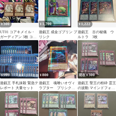
300
1,700
1,222
¥
¥
¥
UT01 コアキメイル・
遊戯王 成金ゴブリン プ
遊戯王 古の秘儀 ウ
ガーディアン 3枚 コア
リシク
ルトラ 3枚
キメイルガーディアン
999
800
300
¥
¥
現在 ¥
遊戯王 手札抹殺 緊急テ
遊戯王 魂喰いオヴィ
遊戯王 聖王の粉砕 霊王
レポート 大量セット
ラプター プリシク
の波動 マインドフォー
プリズマティックシー
ス ウルトラ 各3枚 まと
クレットレア
め売り