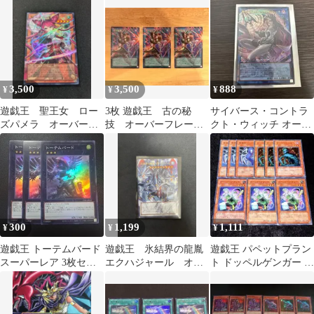
3,500
3,500
888
¥
¥
¥
遊戯王 聖王女 ロー
3枚 遊戯王 古の秘
サイバース・コントラ
ズパメラ オーバーフ
技 オーバーフレー
クト・ウィッチ オーバ
レームウルトラ
ム ウルトラ
ーフレーム ウルトラ
300
1,199
1,111
¥
¥
¥
遊戯王 トーテムバード
遊戯王 氷結界の龍胤
遊戯王 パペットプラン
スーパーレア 3枚セッ
エクハジャール オー
ト ドッペルゲンガー 傀
ト
バーフレーム ウルト
儡虫 9枚
ラ