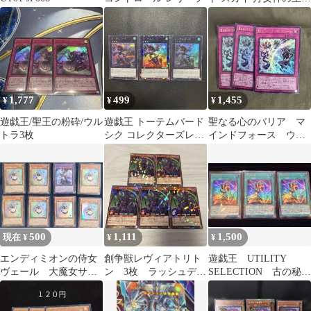
ウルトラレア 美品
1,777
499
1,455
¥
¥
¥
遊戯王/聖王の粉砕/ウル
遊戯王 トーテムバード
聖なる心のバリア マ
トラ3枚
シク コレクターズレア
インドフォース ウル
スーパー 3枚セット
トラ３枚
500
1,111
1,500
現在 ¥
¥
¥
エンディミオンの侍女
創争獣レヴィアトリト
遊戯王 UTILITY
ヴェール 大魔女サン
ン 3枚 ラッシュデュ
SELECTION 古の秘
ドリヨン まとめ売り
エル 最強ジャンプ
儀 3枚