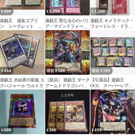
499
1,999
1,200
¥
¥
¥
遊戯王 成金ゴブリ
遊戯王 聖なる心のバリ
遊戯王 キメラテック・
ン シークレット ウ
ア－マインドフォース
フォートレス・ドラゴ
ルトラ 各1枚
－ 4枚セット
ン トラゴエディア
444
500
500
¥
現在 ¥
現在 ¥
遊戯王 氷結界の龍嵐 エ
［新品］ 遊戯王 ダーク
【引退品】遊戯王
クハジャール ウルトラ
アームドドラゴンバニ
OCG スーパーレア以
ッシャー オーバーフレ
上 700枚 まとめ売り
ーム ウルトラ
800
300
499
¥
¥
¥