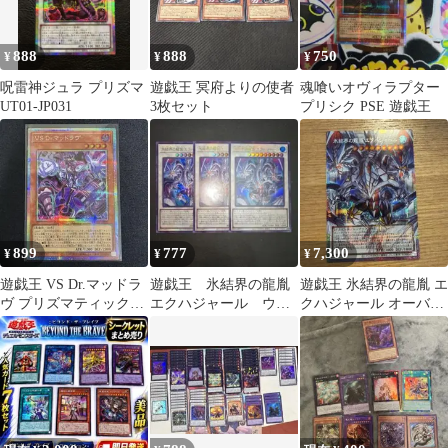
888
888
750
¥
¥
¥
呪雷神ジュラ プリズマ
遊戯王 冥府よりの使者
魂喰いオヴィラプター
UT01-JP031
3枚セット
プリシク PSE 遊戯王
899
777
7,300
¥
¥
¥
遊戯王 VS Dr.マッドラ
遊戯王 氷結界の龍胤
遊戯王 氷結界の龍胤 エ
ヴ プリズマティックシ
エクハジャール ウル
クハジャール オーバー
ークレット
トラ ３枚セット
フレームプリズマ