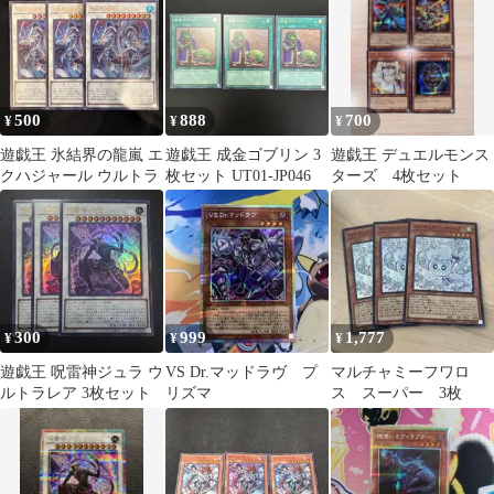
レア２枚
500
888
700
¥
¥
¥
遊戯王 氷結界の龍嵐 エ
遊戯王 成金ゴブリン 3
遊戯王 デュエルモンス
クハジャール ウルトラ
枚セット UT01-JP046
ターズ 4枚セット
300
999
1,777
¥
¥
¥
遊戯王 呪雷神ジュラ ウ
VS Dr.マッドラヴ プ
マルチャミーフワロ
ルトラレア 3枚セット
リズマ
ス スーパー 3枚