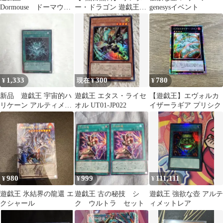
Dormouse ドーマウ
ー・ドラゴン 遊戯王
genesysイベント
ス プリズマ プリシ
【080819】
ク
1,333
300
780
¥
現在 ¥
¥
新品 遊戯王 宇宙的ハ
遊戯王 エタス・ライセ
【遊戯王】エヴォルカ
リケーン アルティメッ
オル UT01-JP022
イザーラギア プリシク
ト ビヨンドザブレイブ
980
999
111,111
¥
¥
¥
遊戯王 氷結界の龍還 エ
遊戯王 古の秘技 シ
遊戯王 強欲な壺 アルテ
クシャール
ク ウルトラ セット
ィメットレア