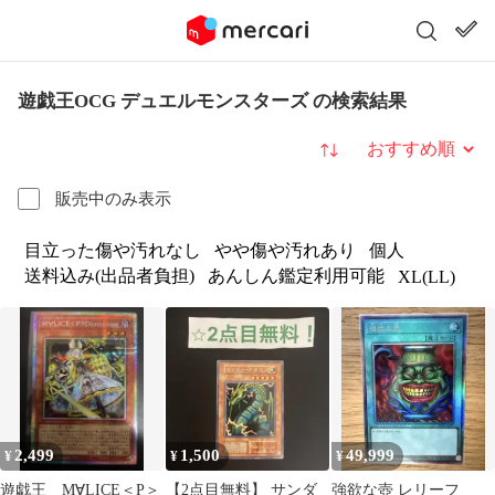
遊戯王OCG デュエルモンスターズ の検索結果
並び替え
販売中のみ表示
目立った傷や汚れなし
やや傷や汚れあり
個人
送料込み(出品者負担)
あんしん鑑定利用可能
XL(LL)
2,499
1,500
49,999
¥
¥
¥
遊戯王 M∀LICE＜P＞
【2点目無料】 サンダ
強欲な壺 レリーフ