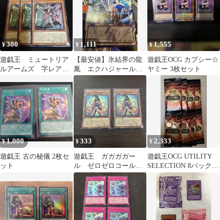
300
1,111
1,555
¥
¥
¥
遊戯王 ミュートリア
【最安値】氷結界の龍
遊戯王OCG カプシー☆
ルアームズ 字レア
胤 エクハジャール
ヤミー 3枚セット
３枚 効果
オーバーフレーム
1,000
333
2,333
¥
¥
¥
遊戯王 古の秘儀 2枚セ
遊戯王 ガガガガー
遊戯王OCG UTILITY
ット
ル ゼロゼロコール
SELECTION 8パックセ
シークレット 2枚
ット