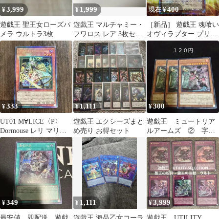
3,999
1,999
400
¥
¥
現在 ¥
遊戯王 聖王女ローズパ
遊戯王 マルチャミー・
［新品］ 遊戯王 魂喰い
メラ ウルトラ3枚
フワロス レア 3枚セッ
オヴィラプター プリズ
ト ⑥
マ
333
1,111
300
¥
¥
¥
UT01 M∀LICE〈P〉
遊戯王 エクシーズまと
遊戯王 ミュートリア
Dormouse レリ マリス
め売り お得セット
ルアームズ ② 字レ
ドーマウス
ア ３枚 効果
349
1,111
3,999
¥
¥
¥
最安値 即配送 遊戯
遊戯王 海晶乙女コーラ
遊戯王 UTILITY