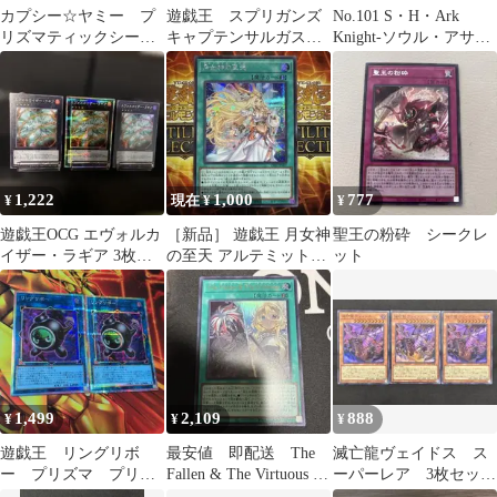
カプシー☆ヤミー プ
遊戯王 スプリガンズ
No.101 S・H・Ark
リズマティックシーク
キャプテンサルガス
Knight-ソウル・アサイ
レットレア プリシク
② 字レア ３枚 効
ラム オーバーフレー
果
ム
1,222
1,000
777
¥
現在 ¥
¥
遊戯王OCG エヴォルカ
［新品］ 遊戯王 月女神
聖王の粉砕 シークレ
イザー・ラギア 3枚セ
の至天 アルテミットス
ット
ット
カイ シークレットレア
1,499
2,109
888
¥
¥
¥
遊戯王 リングリボ
最安値 即配送 The
滅亡龍ヴェイドス ス
ー プリズマ プリシ
Fallen & The Virtuous ウ
ーパーレア 3枚セッ
ク 2枚
ルトラ
ト WPP5