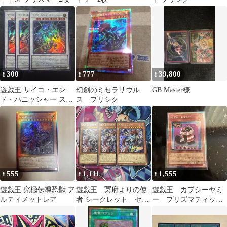
300
777
39,800
¥
¥
¥
遊戯王 サイコ・エン
幻創のミセラサウル
GB Master様
ド・パニッシャー スー
ス プリシク
パーレア 3枚セット
555
1,111
1,555
¥
¥
¥
遊戯王 究極伝導恐獣 ア
遊戯王 冥府よりの使
遊戯王 カプシーヤミ
ルティメットレア
者 シークレット セッ
ー プリズマティック
ト
シークレット