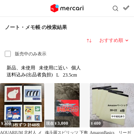
ノート・メモ帳 の検索結果
並び替え
販売中のみ表示
新品、未使用
未使用に近い
個人
送料込み(出品者負担)
L
23.5cm
300
3,000
400
¥
現在 ¥
¥
AQUARIUM 北村人 メ
魂斗羅スピリッツ 下敷
AmazonBasics リーガ