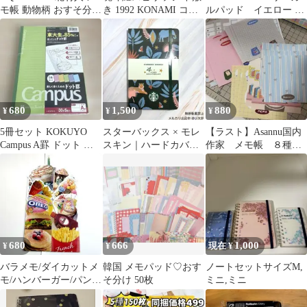
モ帳 動物柄 おすそ分け
き 1992 KONAMI コナ
ルパッド イエロー ４
バラメモ
ミ CONTRA 当時物
冊 30×22
680
1,500
880
¥
¥
¥
5冊セット KOKUYO
スターバックス × モレ
【ラスト】Asannu国内
Campus A罫 ドット ノ
スキン｜ハードカバー
作家 メモ帳 ８種類×
ート B5 30枚
｜方眼｜ラージ｜リワ
各3枚 24枚
ード4周年
680
666
1,000
¥
¥
現在 ¥
バラメモ/ダイカットメ
韓国 メモパッド♡おす
ノートセットサイズM,
モ/ハンバーガー/パンケ
そ分け 50枚
ミニ,ミニ
ーキ/ドリンク/110枚以
上