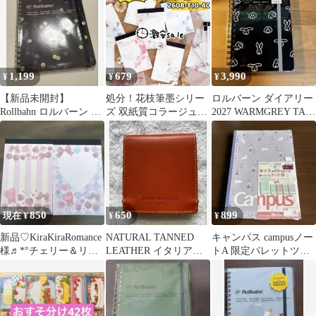
1,199
679
3,990
¥
¥
¥
【新品未開封】
処分！花枝筆墨シリー
ロルバーン ダイアリー
Rollbahn ロルバーン ド
ズ 双紙質コラージュ素
2027 WARMGREY TAIL
ット ダークブルー
材ペーパー メモ帳 5種
Mサイズ
150枚
850
650
899
現在 ¥
¥
¥
新品♡KiraKiraRomance
NATURAL TANNED
キャンパス campusノー
様♬*°チェリー＆リボ
LEATHER イタリア製
トA 限定パレットツリ
ンブロックメモ2点
本革付箋ケース
ー コクヨノート30枚5
冊