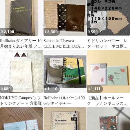
ブメモ
2,100
2,500
500
¥
¥
¥
Rollbahn ダイアリー 10
Samantha Thavasa
ミドリカンパニー レ
月始まり2027年版 ノー
CECIL Mc BEE COACH
ターセット ネコ柄
ト
ノート
透かし封筒 便箋６
枚 封筒３枚 １セッ
ト
880
1,110
1,111
¥
¥
¥
KOKUYO Campus ソフ
Rollbahnロルバーン100
【新品】ホールマー
トリングノート 方眼罫
073 ネイチャー
ク ラナンキュラス
ミニ封筒 メモ ブル
ー