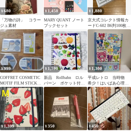
680
1,450
1,880
¥
¥
¥
「万物の詩」 コラー
MARY QUANT ノート
京大式コレクト情報カ
ジュ素材
ブックセット
ードC-602 B6判100枚×4
セット
999
1,790
1,300
¥
¥
¥
COFFRET COSMETIC
新品 Rollbahn ロル
平成レトロ 当時物
MOTIF FILM STICKER
バーン ポケット付メ
希少！はいぱあ心理テ
4種
モＬ フルーツパーク
ストメモ♡CRUX
あらはま限定
BEARS
1,399
350
450
¥
¥
¥