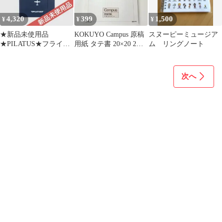
4,320
399
1,500
¥
¥
¥
★新品未使用品
KOKUYO Campus 原稿
スヌーピーミュージア
★PILATUS★フライト
用紙 タテ書 20×20 2冊
ム リングノート
ログノート★送料込み
セット
♡
次へ