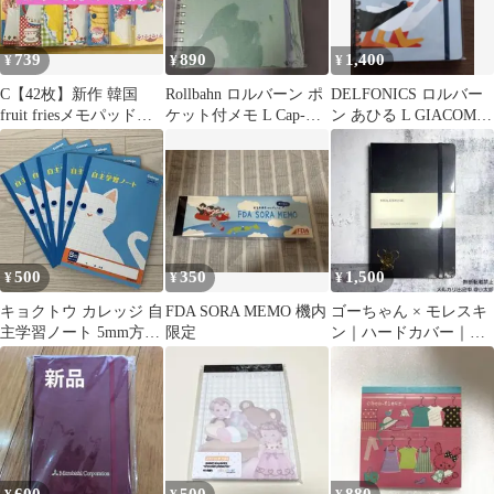
739
890
1,400
¥
¥
¥
C【42枚】新作 韓国
Rollbahn ロルバーン ポ
DELFONICS ロルバー
fruit friesメモパッドセ
ケット付メモ L Cap-
ン あひる L GIACOMO
ット【14種×各3枚】
Martin グリーン
BAGNARA
500
350
1,500
¥
¥
¥
キョクトウ カレッジ 自
FDA SORA MEMO 機内
ゴーちゃん × モレスキ
主学習ノート 5mm方眼
限定
ン｜ハードカバー｜横
LP93 5冊
罫｜ラージ｜ブラック