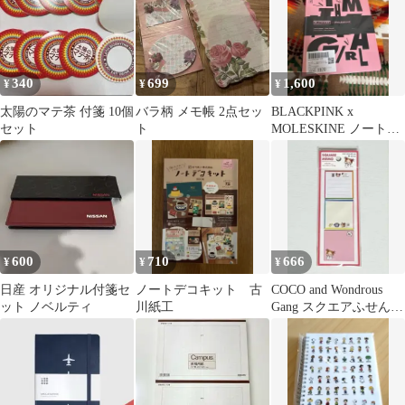
ト
340
699
1,600
¥
¥
¥
太陽のマテ茶 付箋 10個
バラ柄 メモ帳 2点セッ
BLACKPINK x
セット
ト
MOLESKINE ノート
新品未開封
600
710
666
¥
¥
¥
日産 オリジナル付箋セ
ノートデコキット 古
COCO and Wondrous
ット ノベルティ
川紙工
Gang スクエアふせんセ
ット