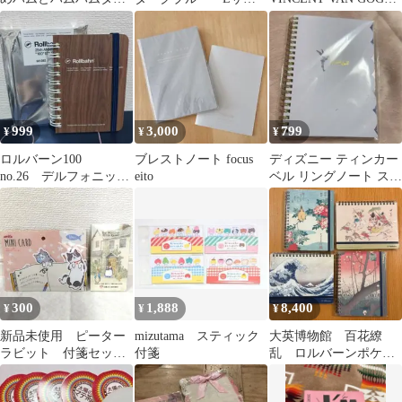
ン ミニメモ帳
ズ 干支 虎 2022 ノ
ノート 2冊セット
CRUX ハムスター♡
ート
999
3,000
799
¥
¥
¥
ロルバーン100
ブレストノート focus
ディズニー ティンカー
no.26 デルフォニック
eito
ベル リングノート スカ
ス
ラップデザイン
300
1,888
8,400
¥
¥
¥
新品未使用 ピーター
mizutama スティック
大英博物館 百花繚
ラビット 付箋セッ
付箋
乱 ロルバーンポケッ
ト だらだらアニマ
ト付メモＬ 4種類セッ
ル ねこ 合計2点セッ
ト