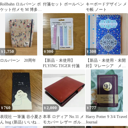
Rollbahn ロルバーン ポ
付箋セット ボールペン
キーボードデザイン メ
ケット付メモ M 博多限
モ帳 ノート
定 いちご
1,750
300
300
¥
¥
¥
ロルバーン 20周年
【新品・未使用】
【新品・未使用・未開
FLYING TIGER 付箋
封】マレーシア メモ
帳
760
2,000
777
¥
¥
¥
表現社 一筆箋 谷小夏さ
本革 ロディア No.11 メ
Harry Potter 9 3/4 Travel
ん hug (新品) いいね不
モカバー レザー ボルド
Journal
要
ー（おまけノート付）