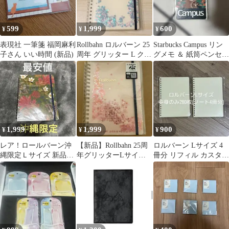
599
1,999
600
¥
¥
¥
表現社 一筆箋 福岡麻利
Rollbahn ロルバーン 25
Starbucks Campus リン
子さん いい時間 (新品)
周年 グリッター L クリ
グメモ ＆ 紙筒ペンセッ
ーム
ト
1,999
1,999
900
¥
¥
¥
レア！ロールバーン沖
【新品】Rollbahn 25周
ロルバーン Lサイズ 4
縄限定Ｌサイズ 新品未
年グリッターLサイズ
冊分 リフィル カスタマ
開封品。
ライトピンクデルフォ
イズ
ニックス