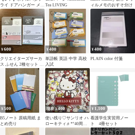
ライ ドアハンガー メモ
Tea LIVING
ィルメモのおすそ分け
パッド 13枚（2種）訳
あり
600
400
400
¥
¥
¥
クリエイターズサーカ
単語帳 英語 中学 高校
PLAIN color 付箋
ス ふせん 2種セット 小
入試
犬工作室 susstore
500
400
1,100
¥
現在 ¥
¥
B5ノート 原稿用紙 ま
使い残り♡サンリオ ハ
看護学生実習用ノー
とめ売り
ローキティ♬*°40周年
ト 4冊セット
アニバーサリーキュー