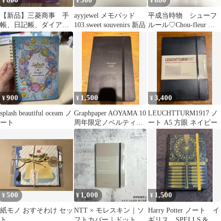
600
500
880
¥
¥
¥
【新品】三菱商事 手
ayyjewel メモパッド
平成当時物 シューフ
帳、日記帳、ダイアリ
103.sweet souvenirs 新品
ルール♡Chou-fleur メ
ー 方眼ノート ノベ
モ帳 レトロ サンエッ
ルティ
クス
900
1,500
3,400
¥
¥
¥
splash beautiful oceam ノ
Graphpaper AOYAMA 10
LEUCHTTURM1917 ノ
ート
周年限定ノベルティ
ート A5 方眼 ネイビー
Moleskine
500
1,000
1,500
¥
¥
¥
紙モノ おすそわけ セッ
NTT × モレスキン｜ソ
Harry Potter ノート イ
ト
フトカバー｜ドット方
ギリス SPELLS &