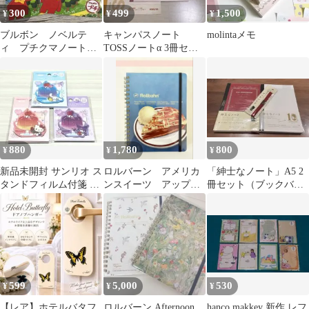
300
499
1,500
¥
¥
¥
ブルボン ノベルテ
キャンパスノート
molintaメモ
ィ プチクマノート 2
TOSSノートα 3冊セッ
点セット
ト
880
1,780
800
¥
¥
¥
新品未開封 サンリオ ス
ロルバーン アメリカ
「紳士なノート」A5 2
タンドフィルム付箋 ジ
ンスイーツ アップル
冊セット（ブックバン
グリーゼリー 3種類 ま
パイ メモLサイズ
ド付き）
とめて
未開封
599
5,000
530
¥
¥
¥
【レア】ホテルバタフ
ロルバーン Afternoon
hanco makkey 新作 レフ