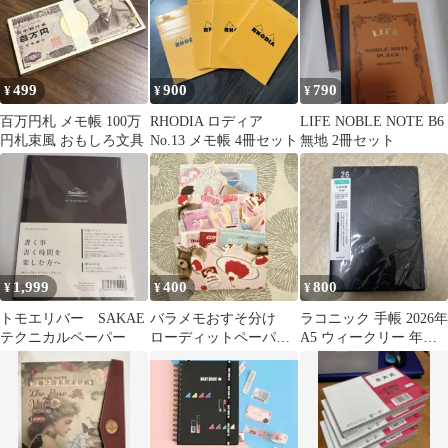
499
900
790
¥
¥
¥
百万円札 メモ帳 100万
RHODIA ロディア
LIFE NOBLE NOTE B6
円札束風 おもしろ文具
No.13 メモ帳 4冊セット
無地 2冊セット
1,999
400
800
¥
¥
¥
トモエリバー SAKAE
バラメモおすそ分け
ラコニック 手帳 2026年
テクニカルペーパー
ローディットペーパー
A5 ウィークリー 年号
バッグ スイーツ カ
ブラック
フェ 喫茶店