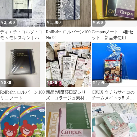
2,500
1,300
500
¥
¥
¥
ディエチ・コルソ・コ
Rollbahn ロルバーン100
Campusノート 4冊セ
モ × モレスキン｜ハー
No.92
ット 新品未使用
ドカバー｜無地｜ポケ
ット
880
880
1,090
¥
¥
¥
Rollbahn ロルバーン100
新品❗️切爾莎日記シリー
CRUX ウチらサイコの
ミニ ノート
ズ コラージュ素材
チームメイトッ‼︎ メモ
紙 デザインペーパ
帳シール付 鉛筆
ー 6種300シート
2006レア希少