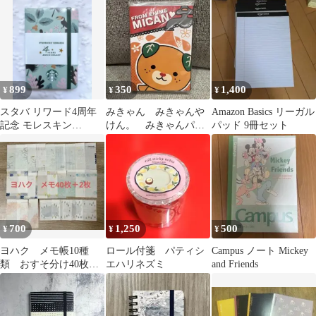
899
350
1,400
¥
¥
¥
スタバ リワード4周年
みきゃん みきゃんや
Amazon Basics リーガル
記念 モレスキン
けん。 みきゃんパタ
パッド 9冊セット
（Moleskine）社製オリ
パタメモ
ジナルノート
700
1,250
500
¥
¥
¥
ヨハク メモ帳10種
ロール付箋 パティシ
Campus ノート Mickey
類 おすそ分け40枚＋
エハリネズミ
and Friends
オマケ2枚