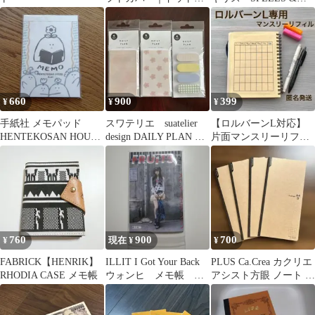
眼｜ポケット｜グレー
CHARMS
660
900
399
¥
¥
¥
手紙社 メモパッド
スワテリエ suatelier
【ロルバーンL対応】
HENTEKOSAN HOUSE
design DAILY PLAN 付
片面マンスリーリフィ
kikki (新品)
箋 3種
ル 日付フリー
760
900
700
¥
現在 ¥
¥
FABRICK【HENRIK】
ILLIT I Got Your Back
PLUS Ca.Crea カクリエ
RHODIA CASE メモ帳
ウォンヒ メモ帳 ト
アシスト方眼 ノート 4
レカ 特典
冊セット