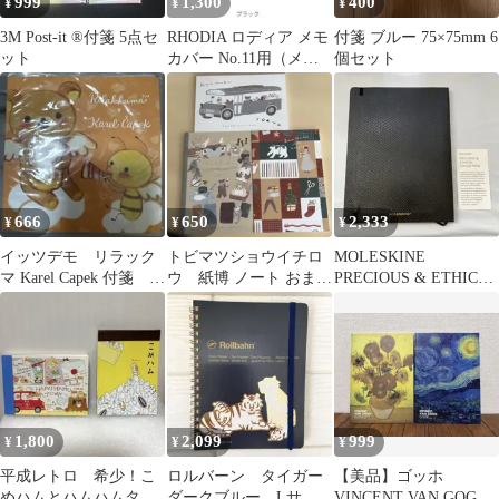
999
1,300
400
¥
¥
¥
3M Post-it ®️付箋 5点セ
RHODIA ロディア メモ
付箋 ブルー 75×75mm 6
ット
カバー No.11用（メモ
個セット
帳付き）ブラックマー
ブル調
666
650
2,333
¥
¥
¥
イッツデモ リラック
トビマツショウイチロ
MOLESKINE
マ Karel Capek 付箋
ウ 紙博 ノート おまと
PRECIOUS & ETHICAL
ITS' DEMO
め売り
COLLECTION
1,800
2,099
999
¥
¥
¥
平成レトロ 希少！こ
ロルバーン タイガー
【美品】ゴッホ
めハムとハムハムタウ
ダークブルー Lサイ
VINCENT VAN GOGH