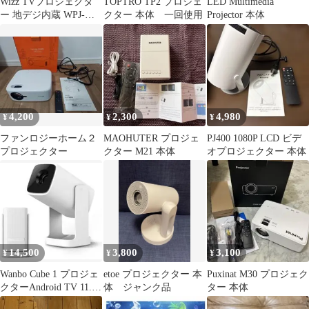
Wizz TVプロジェクタ
TOPTRO TP2 プロジェ
LED Multimedia
ー 地デジ内蔵 WPJ-
クター 本体 一回使用
Projector 本体
T200B 本体
4,200
2,300
4,980
¥
¥
¥
ファンロジーホーム２
MAOHUTER プロジェ
PJ400 1080P LCD ビデ
プロジェクター
クター M21 本体
オプロジェクター 本体
14,500
3,800
3,100
¥
¥
¥
Wanbo Cube 1 プロジェ
etoe プロジェクター 本
Puxinat M30 プロジェク
クターAndroid TV 11.0
体 ジャンク品
ター 本体
搭載