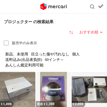
プロジェクター の検索結果
並び替え
販売中のみ表示
新品、未使用
目立った傷や汚れなし
個人
送料込み(出品者負担)
60インチ～
あんしん鑑定利用可能
1,000
1,300
2,000
¥
現在 ¥
¥