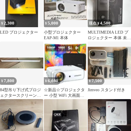
2,300
5,000
4,500
¥
¥
現在 ¥
LED プロジェクター
小型プロジェクター
MULTIMEDIA LED プ
EAP-M1 本体
ロジェクター 本体 未使
用
7,800
6,080
7,500
¥
¥
¥
84型吊り下げ式プロジ
☆新品☆プロジェクタ
Jimveo スタンド付き
ェクタースクリーン
ー 小型 WiFi 大画面
EEX-PST1-84
Bluetooth 映画