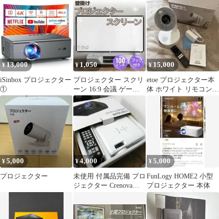
ェクター 本体
13,000
1,050
15,000
¥
¥
¥
iSinbox プロジェクター
プロジェクター スクリ
etoe プロジェクター本
①
ーン 16:9 会議 ゲーム
体 ホワイト リモコン付
動画 映画 100インチ
き
5,000
4,000
5,000
¥
¥
¥
プロジェクター
未使用 付属品完備 プロ
FunLogy HOME2 小型
ジェクター Crenova
プロジェクター 本体
XPE460 ホームシアタ
ー