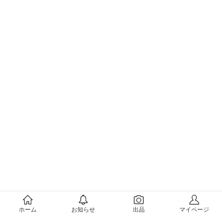
メルカリについて
ホーム
お知らせ
出品
マイページ
会社概要（運営会社）