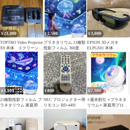
23,000
2,500
3,000
¥
¥
¥
TOPTRO Video Projector
プラネタリウム 21種類
EPSON 3Dメガネ
X9 本体 スクリーンつ
投影フィルム 360度回
ELPGS01 本体
き
転 天井 星空プロジェク
ター
3,999
800
2,980
¥
¥
¥
21種類投影フィルム プ
NEC プロジェクター用
⭐️週末割引 ⭐️プラネタ
ラネタリウム 家庭用 子
リモコン RD-449J
リウム⭐️ 家庭用プロジ
供 本格的 人気 プロジ
ェクター 15種類光の演
ェクター
出 多色変換