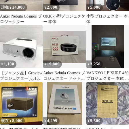
14,000
2,800
5,000
現在 ¥
¥
¥
Anker Nebula Cosmos プ
QKK 小型プロジェクタ
小型プロジェクター 本
ロジェクター
ー 本体
体
1,100
19,800
3,250
¥
¥
¥
【ジャンク品】Groview
Anker Nebula Cosmos プ
VANKYO LEISURE 430
プロジェクター jq818c
ロジェクター ドット抜
プロジェクター 本体 ス
け・黒点あり
クリーン付
8,000
4,299
5,500
現在 ¥
¥
¥