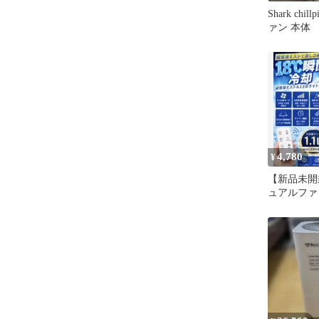
Shark chi
ァン 本体
4,780
¥
【新品未開
ュアルファ
ト 省エネ 