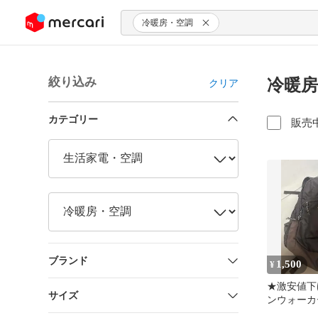
ンツにスキップ
冷暖房・空調
絞り込み
冷暖房
クリア
カテゴリー
販売
ブランド
1,500
¥
★激安値下
サイズ
ンウォーカ
送★