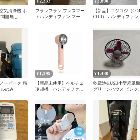
2,333
2,800
¥
¥
3s 空気清浄機 ホ
フランフラン フレスマー
【新品】コジコジ（COJI
作問題無し
トハンディファン マーブ
COJI） ハンディファン 
ル 2024
携帯扇風機
1,399
1,480
¥
¥
ノーピーク 扇
【新品未使用】ペルチェ
乾電池&USB小型扇風機
ドルのみ
冷却機 ハンディファ
グリーンハウス ピンク
ン 冷却プレート付き
レトロ 停電・災害時に
手持ち扇風機