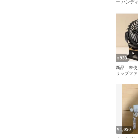
ー ハンディ
HS01-B 
933
¥
新品 未使
リップフ
USB充電
ン 黒色
1,050
¥