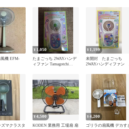
換品 n2
エアファン
1,050
1,199
¥
¥
扇風機 EFM-
たまごっち 2WAYハンデ
未開封 たまごっち
ィファン Tamagotchi
2WAYハンディファン 
Paradise
4,500
4,200
¥
¥
プラズマクラスタ
KODEN 業務用 工場扇 扇
ゴリラの扇風機 デカす