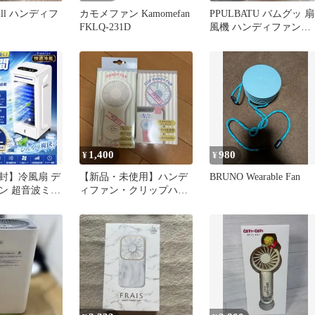
llpill ハンディフ
カモメファン Kamomefan
PPULBATU バムグッ 扇
FKLQ-231D
風機 ハンディファン
TXT ボムギュ
1,400
980
¥
¥
封】冷風扇 デ
【新品・未使用】ハンデ
BRUNO Wearable Fan
ン 超音波ミス
ィファン・クリップハン
冷風機
ディファンセット