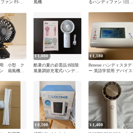
ファン PJ-
風機
るハンディファン 1日
ブラック系
み使用
1,080
1,180
¥
¥
用 小型 ク
酷暑の夏の必需品∶8段階
Benesse ハンディスタデ
ァン 扇風機
風量調節充電式ハンデイ
ー 英語学習用 デバイス
 ハンディファ
ファン/白
8,500
1,400
¥
¥