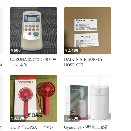
ィファン 扇風機
600
2,400
¥
¥
CORONA エアコン用リモ
DAIKIN AIR SUPPLY
A
コン 本体
HOSE SET
KPMH081A41S
3,980
1,090
¥
¥
ぎ
T.O.P「TOPSX」ファン
Gyasiona✨小型卓上加湿