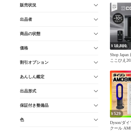
販売状況
出品者
商品の状態
10,800
¥
価格
Shop Japa
ここひえ202
割引オプション
ク
あんしん鑑定
出品形式
保証付き整備品
529
¥
色
Dyson/
クール AM