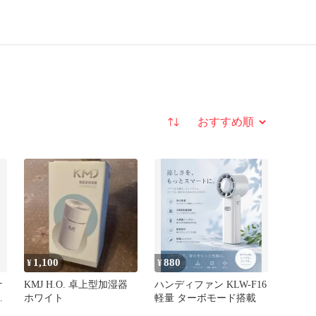
並び替え
1,100
880
¥
¥
ナ
KMJ H.O. 卓上型加湿器
ハンディファン KLW-F16
ァ
ホワイト
軽量 ターボモード搭載