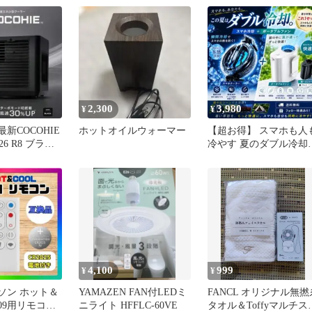
2,300
3,980
¥
¥
n 最新COCOHIE
ホットオイルウォーマー
【超お得】 スマホも人
6 R8 ブラッ
冷やす 夏のダブル冷却
ット
4,100
999
¥
¥
ダイソン ホット＆
YAMAZEN FAN付LEDミ
FANCL オリジナル無撚
09用リモコン
ニライト HFFLC-60VE
タオル＆Toffyマルチス