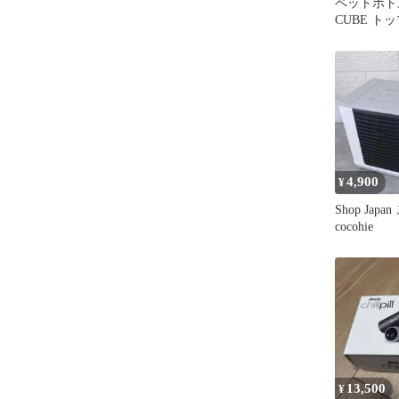
ペットボ
CUBE ト
4,900
¥
Shop Japa
cocohie
13,500
¥