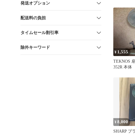
電池付属 互
発送オプション
配送料の負担
タイムセール割引率
除外キーワード
1,555
¥
TEKNOS 
352R 本体
8,000
¥
SHARP 