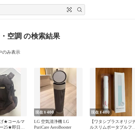
・空調 の検索結果
中のみ表示
400
400
現在 ¥
現在 ¥
げ★コールマ
LG 空気清浄機 LG
【ワタシプラスオリジ
ー25★即日発
PuriCare AeroBooster
ルスリムポータブルフ
ン】