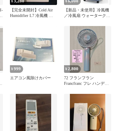
3,280
6,000
¥
¥
-
【完全未開封】Cold Air
【新品・未使用】冷風機
/
Humidifier L7 冷風機 本
／冷風扇 ウォータークー
体即購入可
ラー
999
2,800
¥
¥
エアコン風除けカバー
72 フランフラン
Francfranc フレ ハンディ
も
ファン マーブルブルー