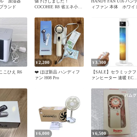
トル 加湿器
値下げしました！
HANDY FAN U16 ハン
ップランド
COCOHIE R8 省エネ小型
ィファン 本体 ホワイ
クーラー 2026年NEWモ
デル
2,200
3,300
¥
¥
n ここひえ R6
❤️ ほぼ新品 ハンディフ
【SALE】セラミックフ
ァン H08 Pro
ァンヒーター 速暖 ECO
モード搭載 省エネ
6,000
6,500
¥
¥