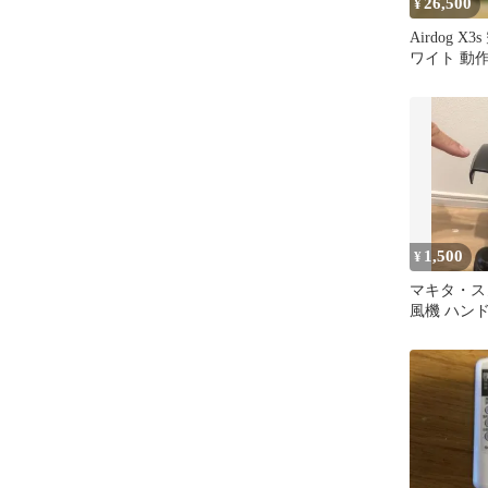
26,500
¥
Airdog X
ワイト 動
2021年製
1,500
¥
マキタ・ス
風機 ハン