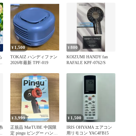
1,500
800
¥
¥
も
TOKAIZ ハンディファン
KOIZUMI HANDY fan
セ
2026年最新 TPF-019
RAFALE KPF-0762/S
3,999
1,500
¥
¥
糸
正規品 MarTUBE 中国限
IRIS OHYAMA エアコン
ク
定 pingu ピングー ハンデ
用リモコン YAC4FB15