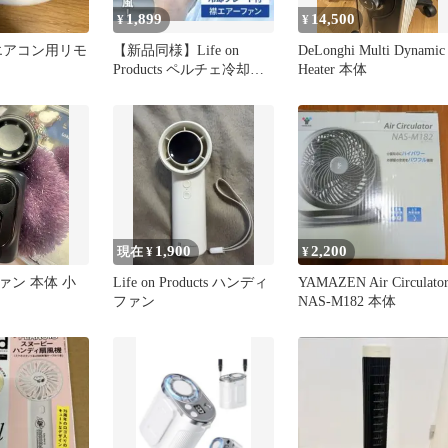
1,899
14,500
¥
¥
 エアコン用リモ
【新品同様】Life on
DeLonghi Multi Dynamic
Products ペルチェ冷却機
Heater 本体
能襟エアーファン
1,900
2,200
現在 ¥
¥
ァン 本体 小
Life on Products ハンディ
YAMAZEN Air Circulato
）
ファン
NAS-M182 本体