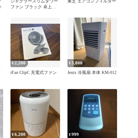
デ
ジャグラースリムタワー
東芝 エアコンフィルター
ト
ファン ブラック 卓上扇
風機
2,200
3,800
¥
¥
iFan ClipC 充電式ファン
Jenix 冷風扇 本体 KM-012
6,200
999
¥
¥