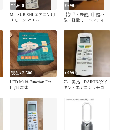
1,600
690
¥
¥
MITSUBISHI エアコン用
【新品・未使用】超小
リモコン VS155
型・軽量ミニハンディフ
ァン/乾電池式 / アイボリ
ー
2,500
999
現在 ¥
¥
r
LED Multi-Function Fan
76・美品・DAIKIN/ダイ
Light 本体
キン・エアコンリモコ
ン・品番ARC468A1