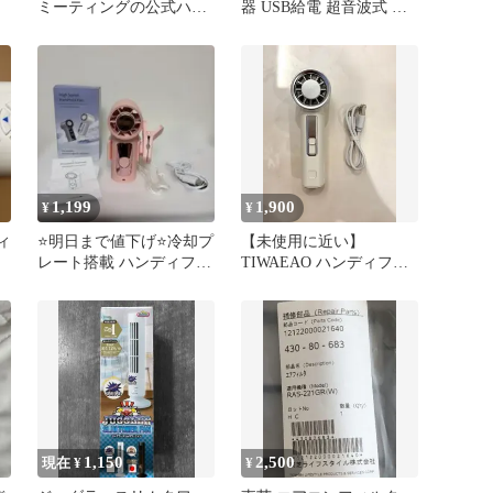
の
ミーティングの公式ハン
器 USB給電 超音波式 濡
ディファン美品
れない 車載
1,199
1,900
¥
¥
ィ
⭐️明日まで値下げ⭐️冷却プ
【未使用に近い】
レート搭載 ハンディファ
TIWAEAO ハンディファ
ン ピンク
ン
1,150
2,500
現在 ¥
¥