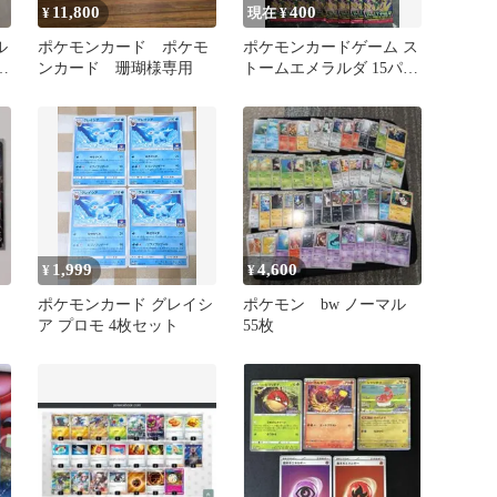
11,800
400
¥
現在 ¥
ル
ポケモンカード ポケモ
ポケモンカードゲーム ス
カ
ンカード 珊瑚様専用
トームエメラルダ 15パッ
ク
1,999
4,600
¥
¥
ポケモンカード グレイシ
ポケモン bw ノーマル
ア プロモ 4枚セット
55枚