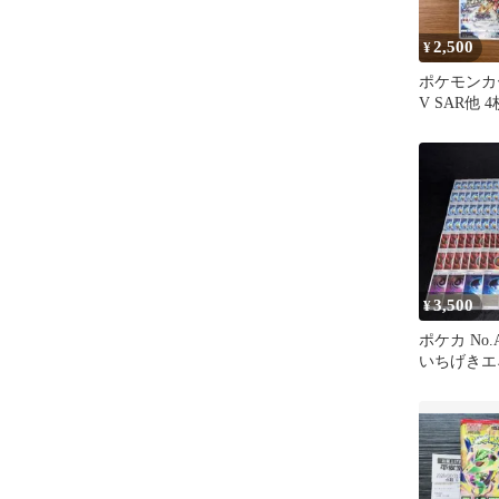
2,500
¥
ポケモンカ
V SAR他 
3,500
¥
ポケカ No.
いちげきエ
ー ウォッシ