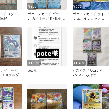
900
555
¥
¥
ード スタート
ポケモンカード グラード
ポケモンカード ライチ
o.97
ン カイオーガ R 4枚セッ
ウ エボルショック
ト ストームエメラルダ
014/051 R 2枚
1,020
1,499
¥
¥
 カイオーガ
pote様
ヒスイヌメルゴンV
ームエメラルダ
VSTAR 5枚セット