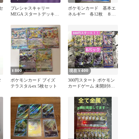
セ
プレシャスキャリー
ポケモンカード 基本エ
MEGA スタートデッキ
ネルギー 各12枚 ８種
100 バトルコレクション
96枚セット まとめ売り
ノーマ…
800
400
¥
現在 ¥
タ
ポケモンカード ブイズ
300円スタート ポケモン
テラスタルex 5枚セット
カードゲーム 未開封8パ
ックセット