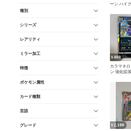
ーン ハイ
180/173
種別
シリーズ
レアリティ
ミラー加工
400
¥
カラマネロ 
特徴
ン 強化拡
トユニゾン キ
ポケモン属性
カード種類
言語
2,100
グレード
¥