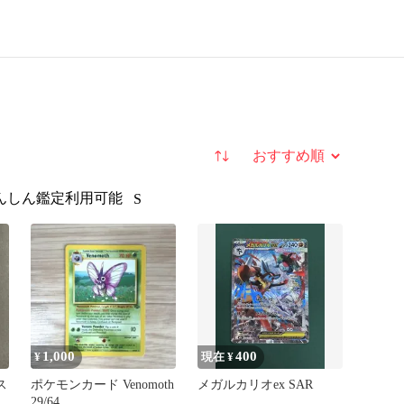
並び替え
んしん鑑定利用可能
S
1,000
400
¥
現在 ¥
ス
ポケモンカード Venomoth
メガルカリオex SAR
29/64