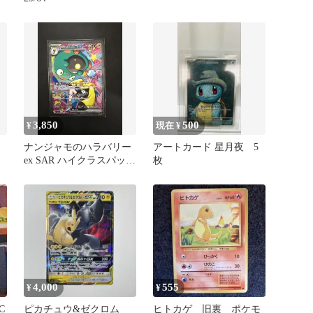
3,850
500
¥
現在 ¥
ナンジャモのハラバリー
アートカード 星月夜 5
ex SAR ハイクラスパック
枚
MEGAex
4,000
555
¥
¥
C
ピカチュウ&ゼクロム
ヒトカゲ 旧裏 ポケモ