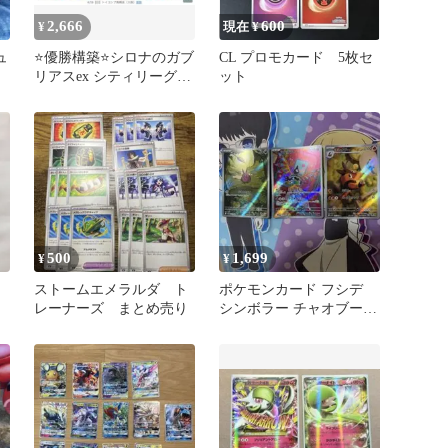
2,666
600
¥
現在 ¥
ュ
⭐️優勝構築⭐️シロナのガブ
CL プロモカード 5枚セ
リアスex シティリーグ優
ット
勝構築
500
1,699
¥
¥
ストームエメラルダ ト
ポケモンカード フシデ
レーナーズ まとめ売り
シンボラー チャオブー
AR 3枚セット