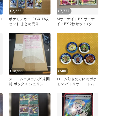
2,222
7,777
¥
¥
ロ
ポケモンカード GX 13枚
MサーナイトEX サーナ
セット まとめ売り
イトEX 2枚セット (タイ
ダルストーム)
18,999
500
¥
¥
ストームエメラルダ 未開
ロトム好きの方(^.^)ポケ
封 ボックス シュリンク
モン バトリオ ロトム 5
付き ポケセン産
種セット