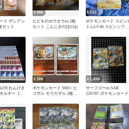
300
555
¥
¥
ード ザシアン
ヒビキのホウオウex 2枚
ポケモンカード スピン
4枚セット
セット こんじきのほのお
トムLV.46 スピンシフト
034/090
300
1,499
¥
¥
A259 れんげき
ポケモンカード SM5+ ヒ
サーフゴーex SAR
ネルギー ミラ
コザル モウカザル 2枚セ
220/187 ポケモンカード
ュ 95枚
ット