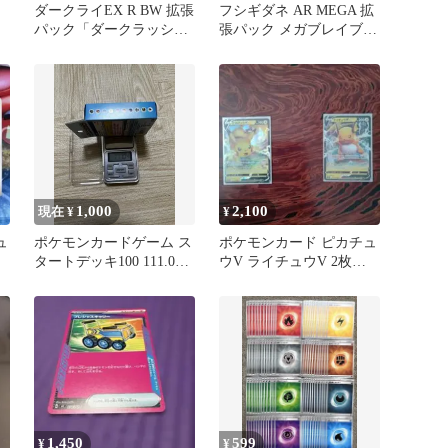
ダークライEX R BW 拡張
フシギダネ AR MEGA 拡
パック「ダークラッシ
張パック メガブレイブ
イ
ュ」 キラ 044/069
キラ 064/063
1,000
2,100
現在 ¥
¥
ュ
ポケモンカードゲーム ス
ポケモンカード ピカチュ
タートデッキ100 111.04g
ウV ライチュウV 2枚セ
1BOX あり！
ット
1,450
599
¥
¥