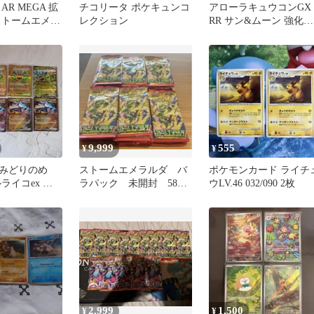
AR MEGA 拡
チコリータ ポケキュンコ
アローラキュウコンGX
ストームエメラ
レクション
RR サン&ムーン 強化拡
8/076
張パック フェアリーラ
ズ …
9,999
555
¥
¥
みどりのめ
ストームエメラルダ バ
ポケモンカード ライチ
ルライコex
ラパック 未開封 58パ
ウLV.46 032/090 2枚
ック
2,999
1,500
¥
¥