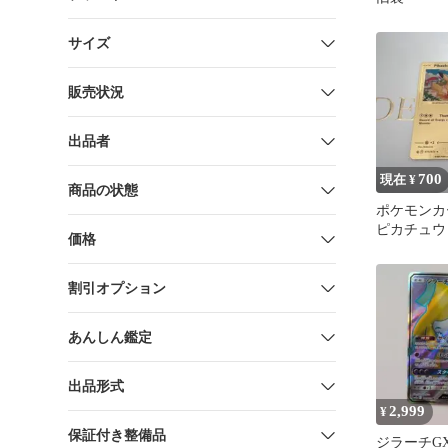
サイズ
販売状況
出品者
700
現在 ¥
商品の状態
ポケモンカード
ピカチュウ
価格
ド 海外版
割引オプション
あんしん鑑定
出品形式
2,999
¥
保証付き整備品
ジラーチGX