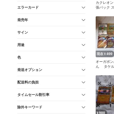
カクレオン 
エラーカード
張パック 
ルダ キラ 08
発売年
サイン
用途
400
現在 ¥
色
オーガポン
ん タケ
発送オプション
まとめ売り
配送料の負担
タイムセール割引率
除外キーワード
900
¥