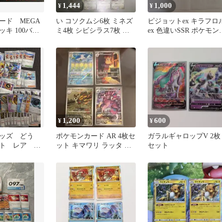
1,444
1,000
¥
¥
ード MEGA
い コソクムシ6枚 ミネズ
ピジョットex キラフロ
キ 100バト
ミ4枚 シビシラス7枚 ジ
ex 色違いSSR ポケモン
ン No.49
ムプロモ ポケカ
ード2枚セット
1,200
600
¥
¥
ッズ どう
ポケモンカード AR 4枚セ
ガラルギャロップV 2枚
ト レア ア
ット キマワリ ラッタ ア
セット
まとめ売り✳︎
ゲハント ドラピオン