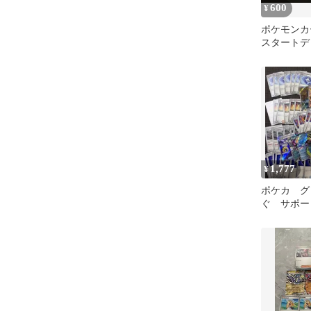
600
¥
ポケモンカ
スタートデッ
ルコレクショ
1,777
¥
ポケカ グ
ぐ サポー
ビスアイ 