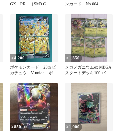
0
GX RR ［SM9 C
ンカード No.004
031/095］タッグボルト
4,200
1,350
¥
¥
ド
ポケモンカード 25th ピ
メガメガニウムex MEGA
カチュウ V-union ポケ
スタートデッキ100 バト
カ 4枚セット
ルコレクション 018
850
1,000
¥
¥