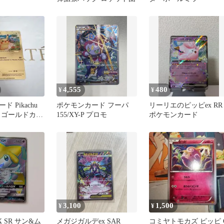
4,555
480
¥
¥
 Pikachu
ポケモンカード フーパ
リーリエのピッピex RR
 ゴールドカー
155/XY-P プロモ
ポケモンカード
3,100
1,500
¥
¥
 SR サン&ム
メガジガルデex SAR
コミヤトモカズ ピッピ 