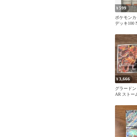
599
¥
ポケモンカ
デッキ100 N
3,666
¥
グラードン
AR スト