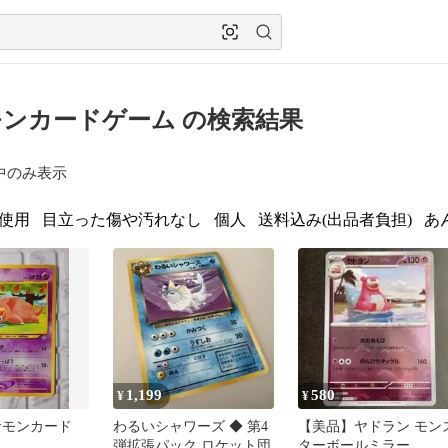
ンカードゲーム の検索結果
中のみ表示
使用
目立った傷や汚れなし
個人
送料込み(出品者負担)
あ
1,199
580
¥
¥
ケモンカード
わるいシャワーズ ◆ 第4
【美品】ヤドラン モン
弾拡張パック ロケット団
ターボールミラー