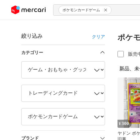
ンツにスキップ
ポケモンカードゲーム
絞り込み
ポケモ
クリア
カテゴリー
販売
新品、未
300
¥
ヤドン ポ
ブランド
旧裏