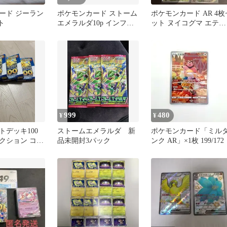
ード ジーラン
ポケモンカード ストーム
ポケモンカード AR 4枚
ト
エメラルダ10p インフェ
ット ヌイコグマ エテボ
ルノX5p
ース モクロー ハリマロ
ン
999
480
¥
¥
トデッキ100
ストームエメラルダ 新
ポケモンカード「ミル
クション コロ
品未開封3パック
ンク AR」×1枚 199/172
ジョン✖️4個セ