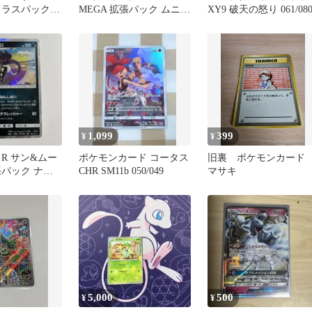
クラスパック
MEGA 拡張パック ムニキ
XY9 破天の怒り 061/08
スゼロ キラ 113/0…
1,099
399
¥
¥
R サン&ムー
ポケモンカード コータス
旧裏 ポケモンカー
張パック ナイ
CHR SM11b 050/049
マサキ
ラ 030/0…
5,000
500
¥
¥