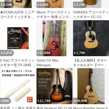
4,100
4,980
5,700
¥
¥
¥
★STARGAZER ミニア
Morris アコースティッ
YAMAHA アコースティ
コースティックギター
クギター 本体 ビンテー
ックギター FG-151
★
ジギター★
2,074
52,000
1,700
¥
¥
¥
S.Yairi アコースティッ
Taylor GS Mini
【名入れ無料】ギター
クギター弦 SY-1000L-3
Mahogany
キーホルダー【マーテ
3セットパック ライト
ィン】D-45
(012-052) SY-1000L-3
680
22,700
48,000
¥
¥
¥
高品質 よく鳴る 牛骨ナ
美品 Headway HF-25 SB
Morris Rumbler Series S-