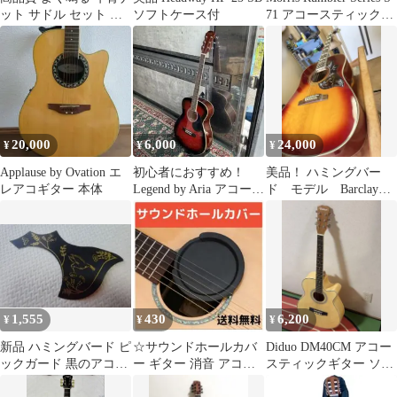
ット サドル セット ア
ソフトケース付
71 アコースティックギ
コギ 1セット Z041
ター
20,000
6,000
24,000
¥
¥
¥
Applause by Ovation エ
初心者におすすめ！
美品！ ハミングバー
レアコギター 本体
Legend by Aria アコース
ド モデル Barclay
ティックギター F-15
GH280 クリーニング済
1,555
430
6,200
¥
¥
¥
新品 ハミングバード ピ
☆サウンドホールカバ
Diduo DM40CM アコー
ックガード 黒のアコー
ー ギター 消音 アコー
スティックギター ソフ
スティックギター用ピ
スティック
トケース付き