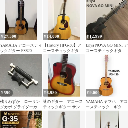
27,500
14,000
12,999
¥
¥
¥
YAMAHA アコースティ
【History HFG-30】ア
Enya NOVA GO MINI ア
ックギター FS820
コースティックギター
コースティックギター
本体美品⭐︎ヒストリー
ケース付き
590
6,980
9,000
¥
¥
¥
残りわずか！ローリン
謎のギター アコース
YAMAHA ヤマハ アコ
グカポ グライダーカポ
ティックギター サンバ
ースティック ギタ
ギター カポタスト
ースト ヴィンテージ風
ー FG-130 ソフトケー
CAPO１点
音出し確認済
ス付属