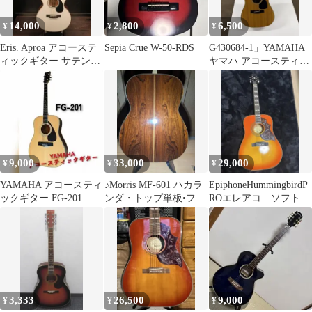
14,000
2,800
6,500
¥
¥
¥
Eris. Aproa アコーステ
Sepia Crue W-50-RDS
G430684-1」YAMAHA
ィックギター サテンコ
ヤマハ アコースティッ
コナッツミルク
クギター FG-151B
9,000
33,000
29,000
¥
¥
¥
YAMAHA アコースティ
♪Morris MF-601 ハカラ
EpiphoneHummingbirdP
ックギター FG-201
ンダ・トップ単板•フォ
ROエレアコ ソフトケ
ークサイズ♪
ース付き最終値下げ
3,333
26,500
9,000
¥
¥
¥