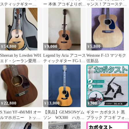
スティックギター
ー 本体 アコギよりボデ
ャンス！アコースティ
YAMAHA Morris
ィが薄くて弾きやすい
ックギター ヤマハ
です！
FG412BL超美品
54,800
9,000
5,800
¥
¥
¥
Sheeran by Lowden W01
Legend by Aria アコース
Westone F-13 マツモク
エド・シーラン愛用サ
ティックギター FG-15
弦新品
イズ
アクセサリー付
22,800
13,000
300
¥
¥
¥
S.Yairi YF-4M/MH オー
【美品】GEMSONゲム
ギター カポタスト 黒
ルマホガニー トップ
ソン WX300 ハカラ
ブラック アコギ フォー
単板 艶消し 美品‼️
ンダまたはローズ ギ
ク カポ エレキ 固定
ルドインレイ