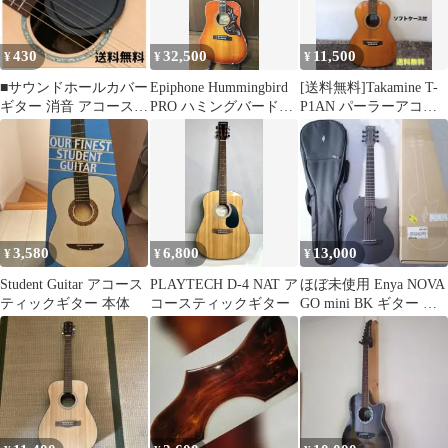
430
32,500
11,500
¥
¥
¥
■サウンドホールカバー
Epiphone Hummingbird
[送料無料]Takamine T-
ギター 消音 アコーステ
PRO ハミングバードプ
P1AN パーラーアコー
ィック
ロ エレアコ
スティックギター
3,580
6,800
13,000
¥
¥
¥
Student Guitar アコース
PLAYTECH D-4 NAT ア
ほぼ未使用 Enya NOVA
ティックギター 本体
コースティックギター
GO mini BK ギター ケ
ース 元箱付き