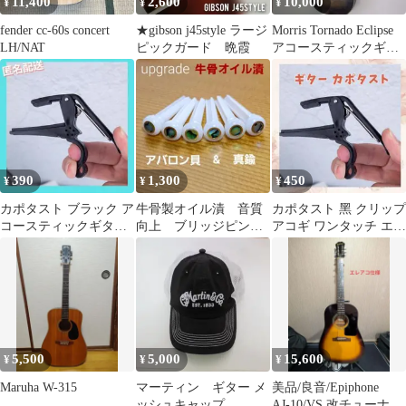
11,400
2,600
10,000
¥
¥
¥
fender cc-60s concert
★gibson j45style ラージ
Morris Tornado Eclipse
LH/NAT
ピックガード 晩霞
アコースティックギタ
ー
390
1,300
450
¥
¥
¥
カポタスト ブラック ア
牛骨製オイル漬 音質
カポタスト 黑 クリップ
コースティックギター
向上 ブリッジピン
アコギ ワンタッチ エレ
軽量 弾き語り 匿名配送
真鍮+アバロン貝 未使
キギター フォークギタ
用
ー
5,500
5,000
15,600
¥
¥
¥
Maruha W-315
マーティン ギター メ
美品/良音/Epiphone
ッシュキャップ
AJ-10/VS 改チューナー