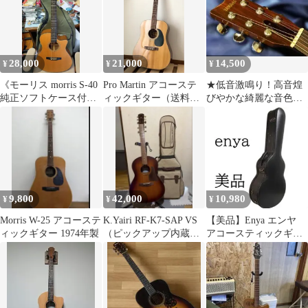
28,000
21,000
14,500
¥
¥
¥
《モーリス morris S-40
Pro Martin アコーステ
★低音激鳴り！高音煌
純正ソフトケース付
ィックギター（送料込
びやかな綺麗な音色ヤ
き》
み）
マハビンテージ
FG151 試聴動画有
9,800
42,000
10,980
¥
¥
¥
Morris W-25 アコーステ
K.Yairi RF-K7-SAP VS
【美品】Enya エンヤ
ィックギター 1974年製
（ピックアップ内蔵）
アコースティックギタ
2013年製
ー ハードケース カーボ
ン