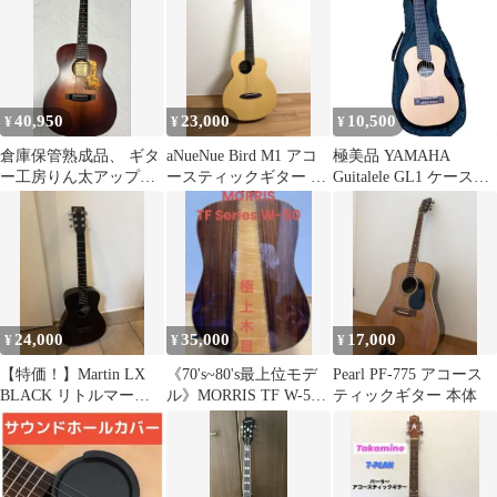
ックガード
40,950
23,000
10,500
¥
¥
¥
倉庫保管熟成品、 ギタ
aNueNue Bird M1 アコ
極美品 YAMAHA
ー工房りん太アップグ
ースティックギター 純
Guitalele GL1 ケース付
レードオール単板ギタ
正ケース付 美品
き ヤマハ ギタレレ
ー
24,000
35,000
17,000
¥
¥
¥
【特価！】Martin LX
《70's~80's最上位モデ
Pearl PF-775 アコース
BLACK リトルマーチ
ル》MORRIS TF W-50
ティックギター 本体
ン
モーリスアコギ