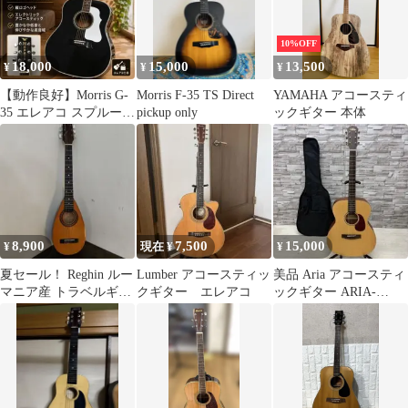
10%OFF
18,000
15,000
13,500
¥
¥
¥
【動作良好】Morris G-
Morris F-35 TS Direct
YAMAHA アコースティ
35 エレアコ スプルース
pickup only
ックギター 本体
トップ モーリス 縦
ロゴ
8,900
7,500
15,000
¥
現在 ¥
¥
夏セール！ Reghin ルー
Lumber アコースティッ
美品 Aria アコースティ
マニア産 トラベルギタ
クギター エレアコ
ックギター ARIA-
ー
101MTN マットナチュ
ラル