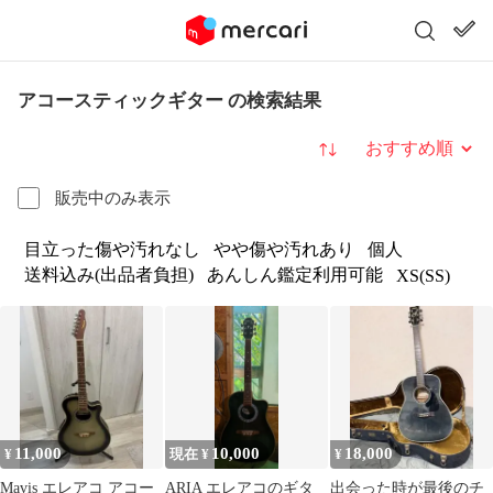
アコースティックギター の検索結果
並び替え
販売中のみ表示
目立った傷や汚れなし
やや傷や汚れあり
個人
送料込み(出品者負担)
あんしん鑑定利用可能
XS(SS)
11,000
10,000
18,000
¥
現在 ¥
¥
Mavis エレアコ アコー
ARIA エレアコのギタ
出会った時が最後のチ