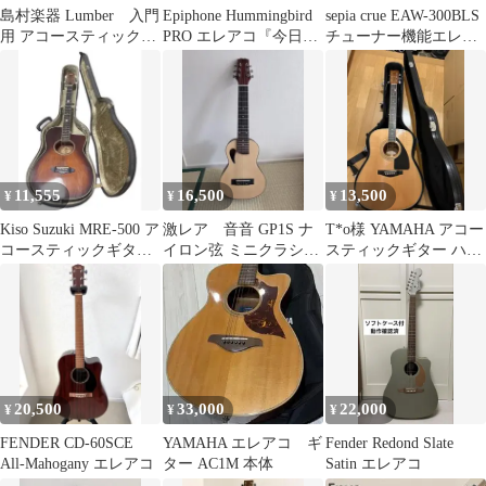
島村楽器 Lumber 入門
Epiphone Hummingbird
sepia crue EAW-300BLS
用 アコースティックギ
PRO エレアコ『今日・
チューナー機能エレア
ター アコギ
明日限り❗️』
コ
11,555
16,500
13,500
¥
¥
¥
Kiso Suzuki MRE-500 ア
激レア 音音 GP1S ナ
T*o様 YAMAHA アコー
コースティックギター
イロン弦 ミニクラシッ
スティックギター ハー
ハードケース付
クギター
ドケース付き
20,500
33,000
22,000
¥
¥
¥
FENDER CD-60SCE
YAMAHA エレアコ ギ
Fender Redond Slate
All-Mahogany エレアコ
ター AC1M 本体
Satin エレアコ