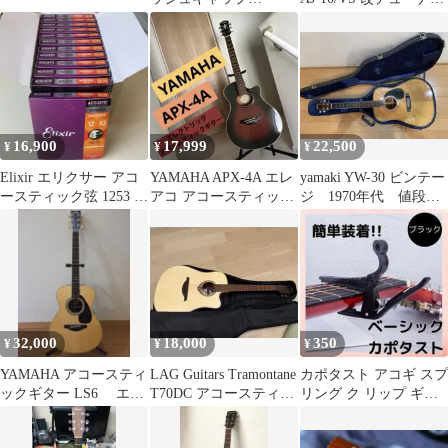
Matin'sEst、1833
付エレアコ ケース付
16,900
17,999
22,500
¥
¥
¥
Elixir エリクサー アコ
YAMAHA APX-4A エレ
yamaki YW-30 ビンテー
ースティック弦 1253 弦
アコ アコースティック
ジ 1970年代 値段相
12個セット
ギター サンバースト
談可
32,000
18,000
350
¥
¥
¥
YAMAHA アコースティ
LAG Guitars Tramontane
カポタスト アコギ スプ
ックギター LS6 エレ
T70DC アコースティッ
リング ク リップ ギタ
アコ ソフトケース付
クギター
ー カポ エレキ ブラッ
ク