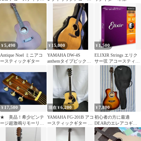
ギター 本体
ティックギター
5,490
15,000
1,500
¥
¥
¥
Antique Noel ミニアコ
YAMAHA DW-4S
ELIXIR Strings エリク
ースティックギター
anthemタイプピックア
サー弦 アコースティッ
ップ後付け やや難あ
クギター弦 16002
り
17,500
6,200
7,800
¥
現在 ¥
¥
★ 美品！希少ビンテ
YAMAHA FG-201B アコ
初心者の方に最適
ージ超激鳴りモーリス
ースティックギター オ
DEARのエレアコギタ
W20 弦高調整済み 試聴
レンジラベル
ーDAC-480E普通にキレ
音源動画有り★
イなジャンク