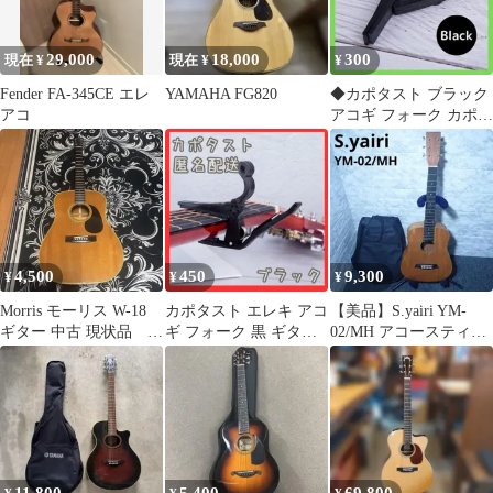
29,000
18,000
300
現在 ¥
現在 ¥
¥
Fender FA-345CE エレ
YAMAHA FG820
◆カポタスト ブラック
アコ
アコギ フォーク カポ
エレキギター
4,500
450
9,300
¥
¥
¥
Morris モーリス W-18
カポタスト エレキ アコ
【美品】S.yairi YM-
ギター 中古 現状品 ※
ギ フォーク 黒 ギター
02/MH アコースティッ
要リペア
カポ カポ ブラック ギ
クギター 本体
ター