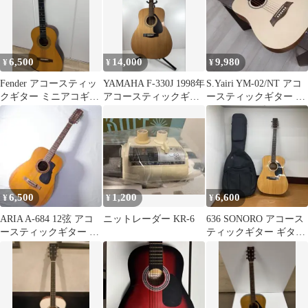
6,500
14,000
9,980
¥
¥
¥
Fender アコースティッ
YAMAHA F-330J 1998年
S.Yairi YM-02/NT アコ
クギター ミニアコギ
アコースティックギタ
ースティックギター 本
MA-1
ー
体
6,500
1,200
6,600
¥
¥
¥
ARIA A-684 12弦 アコ
ニットレーダー KR-6
636 SONORO アコース
ースティックギター 0
ティックギター ギター
フレット仕様
ケースつき