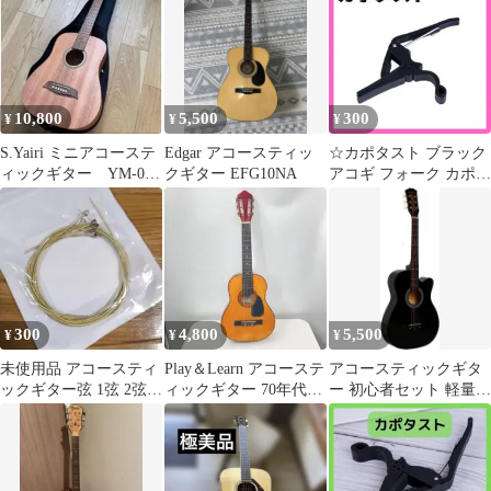
10,800
5,500
300
¥
¥
¥
S.Yairi ミニアコーステ
Edgar アコースティッ
☆カポタスト ブラック
ィックギター YM-02
クギター EFG10NA
アコギ フォーク カポ
MH
エレキギター
300
4,800
5,500
¥
¥
¥
未使用品 アコースティ
Play＆Learn アコーステ
アコースティックギタ
ックギター弦 1弦 2弦 3
ィックギター 70年代ジ
ー 初心者セット 軽量設
弦 4弦 5弦 6弦
ャパンヴィンテージ
計 ブラック