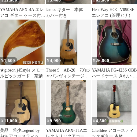
11,800
5,400
69,800
¥
¥
¥
YAMAHA APX-4A エレ
James ギター 本体
HeadWay HOC-V090SE
アコ ギター ケース付
カバー付き
エレアコ (管理ヒナ)
き ヤマハ
1,600
4,000
26,800
¥
¥
¥
★gibson j45style スモー
Three S AE-20 70’sジ
YAMAHA FG-423S OBB
ルピックガード 茶鱗
ャパンヴィンテージ
ハードケース きれい 値
アコースティックギタ
下げ
ー
11,000
9,990
4,500
¥
¥
¥
美品 希少Legend by
YAMAHA APX-T1Aエ
Chelldee アコースティ
Aria アコースティック
レクトリックアコース
ックギター 本体