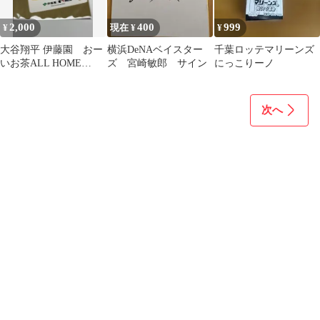
2,000
400
999
¥
現在 ¥
¥
大谷翔平 伊藤園 おー
横浜DeNAベイスター
千葉ロッテマリーンズ
いお茶ALL HOME
ズ 宮崎敏郎 サイン
にっこりーノ
RUNS BOTTLE ステッ
カー
次へ