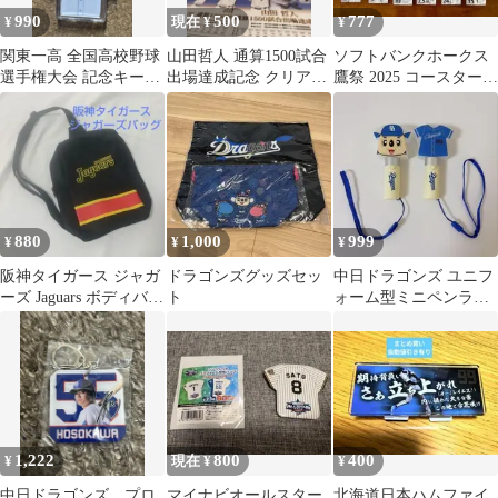
990
500
777
¥
現在 ¥
¥
関東一高 全国高校野球
山田哲人 通算1500試合
ソフトバンクホークス
選手権大会 記念キーホ
出場達成記念 クリアフ
鷹祭 2025 コースター＆
ルダー
ァイル
ステッカー セット
880
1,000
999
¥
¥
¥
阪神タイガース ジャガ
ドラゴンズグッズセッ
中日ドラゴンズ ユニフ
ーズ Jaguars ボディバッ
ト
ォーム型ミニペンライ
グ ワンショルダー 非売
ト ドアラ
品
1,222
800
400
¥
現在 ¥
¥
中日ドラゴンズ プロ
マイナビオールスター
北海道日本ハムファイ