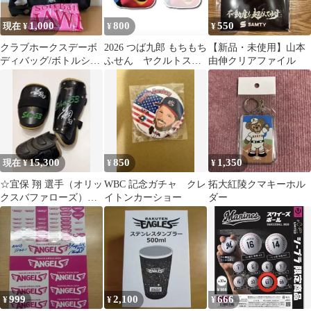
1,000
800
550
現在 ¥
¥
¥
クラブホークスデーボ
2026 つば九郎 もちもち
【新品・未使用】山本
ディバッグ/ボトルショ
ふせん ヤクルトスワ
由伸クリアファイル
ルダー ユニホームS
ローズ
15,300
850
1,350
現在 ¥
¥
¥
☆宜保 翔 選手（オリッ
WBC 記念ガチャ クレ
拓大紅陵クマキーホル
クスバファローズ）本
イトンカーショー
ダー
人使用 レッグガード
&エルボーガード
999
2,100
666
¥
¥
¥