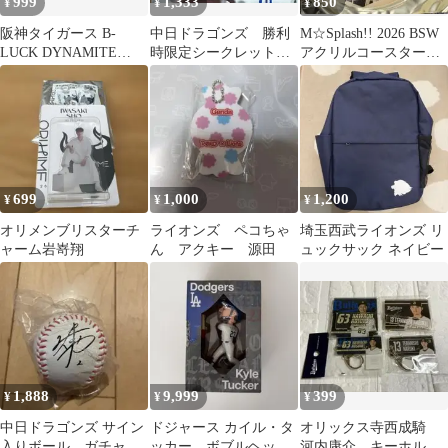
999
1,333
850
¥
¥
¥
阪神タイガース B-
中日ドラゴンズ 勝利
M☆Splash!! 2026 BSW
LUCK DYNAMITE
時限定シークレットだ
アクリルコースター
2026 記念カード中野拓
るまアクリル根付キー
KOHARU
夢さん
ホルダー岡林勇希選手
699
1,000
1,200
¥
¥
¥
オリメンブリスターチ
ライオンズ ペコちゃ
埼玉西武ライオンズ リ
ャーム岩嵜翔
ん アクキー 源田
ュックサック ネイビー
1,888
9,999
399
¥
¥
¥
中日ドラゴンズ サイン
ドジャース カイル・タ
オリックス寺西成騎
入りボール ガチャ
ッカー ボブルヘッ
河内康介 キーホルダ