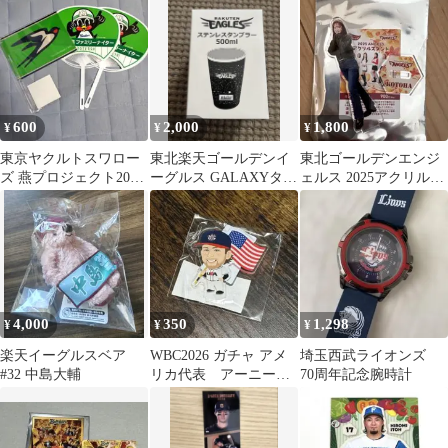
600
2,000
1,800
¥
¥
¥
東京ヤクルトスワロー
東北楽天ゴールデンイ
東北ゴールデンエンジ
ズ 燕プロジェクト2026
ーグルス GALAXYタン
ェルス 2025アクリルス
フラッグうちわ
ブラー
タンド秋冬 KOTOHA
4,000
350
1,298
¥
¥
¥
楽天イーグルスベア
WBC2026 ガチャ アメ
埼玉西武ライオンズ
#32 中島大輔
リカ代表 アーニーク
70周年記念腕時計
レメント アクリルスタ
ンド