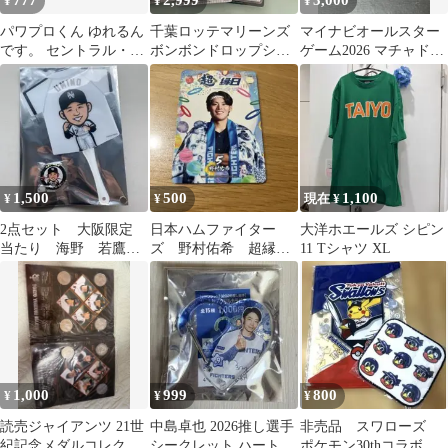
777
2,999
3,000
¥
¥
¥
パワプロくん ゆれるん
千葉ロッテマリーンズ
マイナビオールスター
です。 セントラル・リ
ボンボンドロップシー
ゲーム2026 マチャド選
ーグ 中日ドラゴンズ
ル コアラのマーチ
手直筆サインボール
記念球
1,500
500
1,100
¥
¥
現在 ¥
2点セット 大阪限定
日本ハムファイター
大洋ホエールズ シピン
当たり 海野 若鷹ガ
ズ 野村佑希 超縁
11 Tシャツ XL
チャ クリアうちわ
日 トレカ
缶バッジほか
1,000
999
800
¥
¥
¥
読売ジャイアンツ 21世
中島卓也 2026推し選手
非売品 スワローズ
紀記念メダルコレクシ
シークレット ハート型
ポケモン30thコラボ！