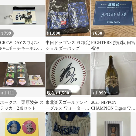
場者配布
799
1,800
630
¥
¥
¥
CREW DAYスワポン
中日ドラゴンズ FC限定
FIGHTERS 挑戦状 田宮
PVCポーチキーホルダ
ショルダーバッグ
裕涼
ー #67 伊藤選手
1,111
1,500
1,999
¥
現在 ¥
¥
ホークス 栗原陵矢 ス
東北楽天ゴールデンイ
2023 NIPPON
テッカー2点セット
ーグルス ワォーターズ
CHAMPION Tigers ワイ
投げ込み 直筆サインボ
ンボトル 中身なし
ール