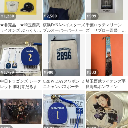
1,230
2,500
999
¥
¥
¥
★非売品！★埼玉西武
横浜DeNAベイスターズ
千葉ロッテマリーン
ライオンズ ぷっくりシ
プルオーバーパーカー
ズ サブロー監督 ボ
ール
ブルヘッド フィギュ
ア
1,799
980
333
¥
¥
¥
中日ドラゴンズ シーク
CREW DAYスワポン ミ
埼玉西武ライオンズ平
レット 勝利青だるまア
ニキャンバスポーチ
良海馬ボンフィン 本
クリル根付きキーホル
つば九郎
革製夏祭りver
ダー 田中幹也