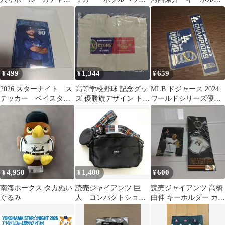
レプリカ ミニ 田中
ド ドジャーススタジ
ー アクスタ 4点セッ
幹也
アム 限定非売品
ト 定価5100円
499
1,344
659
¥
¥
¥
2026 スターナイト ス
高等学校野球 記念グッ
MLB ドジャース 2024
テッカー ベイスター
ズ 優勝旗デザイン トー
ワールドシリーズ優勝
ズ ヒュンメル選手
トバッグ 毎日新聞 非売
記念ステッカー 2枚セ
99
品 未開封
ット
4,950
1,400
600
¥
¥
¥
南海ホークス タカぬい
読売ジャイアンツ 巨
読売ジャイアンツ 高橋
ぐるみ
人 コンパクトショル
由伸 キーホルダー カー
ダーバッグ
ドセット