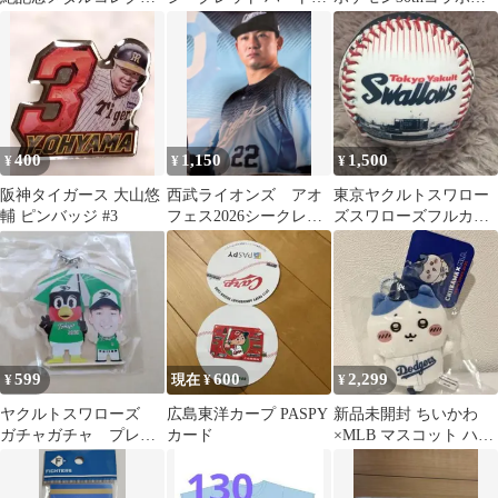
ョン 8選手
アクリルカラビナ
クリアファイル.巾着.お
まけ付き
400
1,150
1,500
¥
¥
¥
阪神タイガース 大山悠
西武ライオンズ アオ
東京ヤクルトスワロー
輔 ピンバッジ #3
フェス2026シークレッ
ズスワローズフルカラ
トクールタオル 古賀
ーボール
悠斗
599
600
2,299
¥
現在 ¥
¥
ヤクルトスワローズ
広島東洋カープ PASPY
新品未開封 ちいかわ
ガチャガチャ プレイ
カード
×MLB マスコット ハチ
ヤーズ相合傘チャー
ワレ ドジャース
ム 松下 歩叶