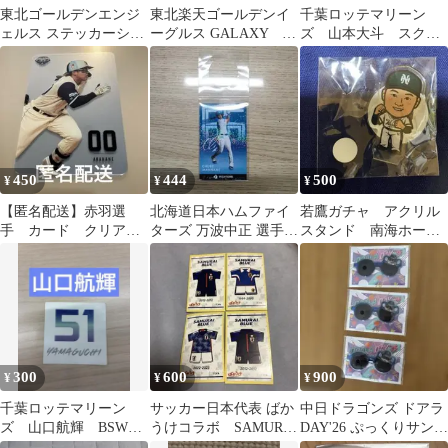
東北ゴールデンエンジ
東北楽天ゴールデンイ
千葉ロッテマリーン
ェルス ステッカーシー
ーグルス GALAXY タ
ズ 山本大斗 スクイ
ト
ンブラー
ーズボール ガチャガ
チャ カプセルトイ
450
444
500
¥
¥
¥
【匿名配送】赤羽選
北海道日本ハムファイ
若鷹ガチャ アクリル
手 カード クリアカ
ターズ 万波中正 選手
スタンド 南海ホーク
ード ヤクルトスワロー
ステッカー ローソン
ス 前田純
ズ クルーデー
300
600
900
¥
¥
¥
千葉ロッテマリーン
サッカー日本代表 ばか
中日ドラゴンズ ドアラ
ズ 山口航輝 BSW限
うけコラボ SAMURAI
DAY'26 ぷっくりサング
定ステッカー
BLUE 記念グッズ
ラスシール