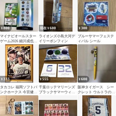
800
600
300
¥
現在 ¥
¥
マイナビオールスター
ライオンズ小島大河デ
ブルーサマーフェステ
ゲーム2026 細川成也選
イリーボンフィン
ィバル シール
手 入場特典
333
555
600
¥
¥
¥
タカコレ 福岡ソフトバ
千葉ロッテマリーンズ
阪神タイガース シー
ンクホークス 今宮健太
ブラックサマーウィー
クレット ウルトラの夏
デジタルカード
ク ステッカー 佐藤也選
ボールペン
手 西川選手