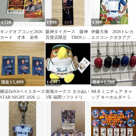
720
999
300
¥
¥
¥
キングオブコンビ2026
阪神タイガース 阪神
伊藤大海 2026トレカ
カード 才木 岩嵜
百貨店限定 TBDSシー
エスコン クボタアグリ
クレットフォトステッ
カフェ 限定トレカ
カー 森下翔太
1,099
4,777
1,500
現在 ¥
¥
現在 ¥
横浜DeNAベイスターズ
南海ホークス タカぬい
MLB ミニチュア キャ
STAR NIGHT 2026 シー
3等 福岡ソフトドリン
ップ キーホルダー 5個
ル3枚セット
クホークス ぬいぐるみ
セット