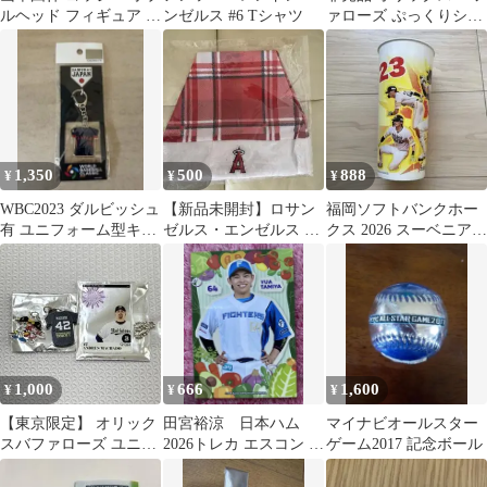
ルヘッド フィギュア ロ
ンゼルス #6 Tシャツ
ァローズ ぷっくりシー
サンゼルス ドジャース
ル
1,350
500
888
¥
¥
¥
WBC2023 ダルビッシュ
【新品未開封】ロサン
福岡ソフトバンクホー
有 ユニフォーム型キー
ゼルス・エンゼルス サ
クス 2026 スーベニアカ
ホルダー
ンタ帽子
ップ 周東佑京
1,000
666
1,600
¥
¥
¥
【東京限定】 オリック
田宮裕涼 日本ハム
マイナビオールスター
スバファローズ ユニフ
2026トレカ エスコン ク
ゲーム2017 記念ボール
ォームチャーム マチャ
ボタアグリカフェ 限定
ド 夏の陣