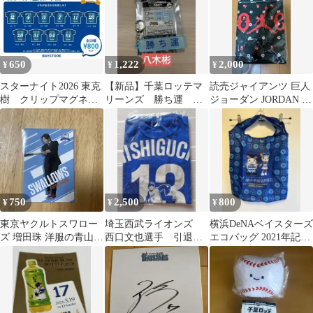
650
1,222
2,000
¥
¥
¥
スターナイト2026 東克
【新品】千葉ロッテマ
読売ジャイアンツ 巨人
樹 クリップマグネッ
リーンズ 勝ち運 ア
ジョーダン JORDAN コ
ト
クリルキーホルダー
ラボ タオル
八木彬
750
2,500
800
¥
¥
¥
東京ヤクルトスワロー
埼玉西武ライオンズ
横浜DeNAベイスターズ
ズ 増田珠 洋服の青山
西口文也選手 引退記
エコバッグ 2021年記念
限定 スワローズトレカ
念Tシャツ Sサイズ
グッズ
ブルー