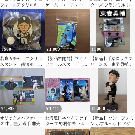
フィールアクリルキー
ゲーム ユニフォーム
ターズ フランミル レイ
ホルダー 細川成也投
型缶バッジ 佐藤輝明
エス 応援歌タオルクリ
手
選手
ップ
500
1,000
300
¥
¥
¥
若鷹ガチャ アクリル
【新品未開封】マイナ
【新品】千葉ロッテマ
スタンド 南海ホーク
ビオールスターゲーム
リーンズ 東妻勇輔
ス 秋広
2026 ネックストラップ
アクリルキーホルダ
ー パワプロ
1,999
1,111
3,800
¥
¥
¥
オリックスバファロー
北海道日本ハムファイ
【新品】 ソン・フンミ
ズ 中川圭太選手 非売品
ターズ 野村佑希 トレカ
ン ボブルヘッド ドジャ
写真 3枚セット
＆ステッカー
ース 韓国 サッカー 来