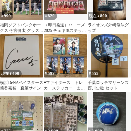
999
820
800
¥
¥
現在 ¥
福岡ソフトバンクホー
（即日発送）ハニーズ
ライオンズ外崎修汰グ
クス 今宮健太 グッズセ
2025 チェキ風ステッカ
ッズ
ット
ー全19種 おまけ付き
400
599
555
現在 ¥
¥
¥
横浜DeNAベイスターズ
◾️ファイターズ トレ
千葉ロッテマリーンズ
筒香嘉智 直筆サイン
カ ステッカー まと
西川史礁 セット
め売り