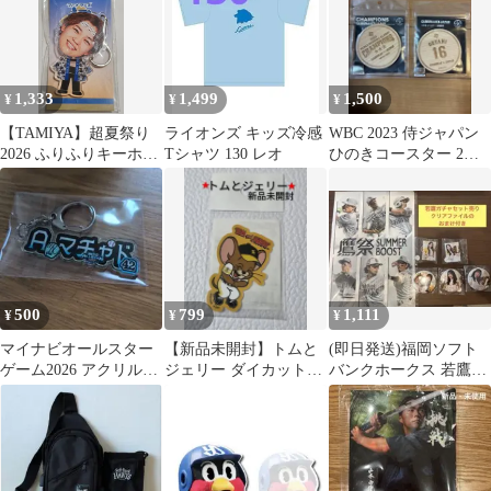
1,333
1,499
1,500
¥
¥
¥
【TAMIYA】超夏祭り
ライオンズ キッズ冷感
WBC 2023 侍ジャパン
2026 ふりふりキーホル
Tシャツ 130 レオ
ひのきコースター 2種
ダー 新品未使用 田
セット
宮 裕涼
500
799
1,111
¥
¥
¥
マイナビオールスター
【新品未開封】トムと
(即日発送)福岡ソフト
ゲーム2026 アクリルネ
ジェリー ダイカットス
バンクホークス 若鷹ガ
ームキーチェーン マチ
テッカー(ジェリー)
チャハニーズセット売
ャド
り おまけ付き