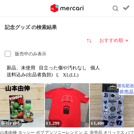
記念グッズ の検索結果
並び替え
販売中のみ表示
新品、未使用
目立った傷や汚れなし
個人
送料込み(出品者負担)
L
XL(LL)
600
1,299
1,400
現在 ¥
¥
¥
山本由伸 ヨッシー ボブ
アンソニーレンドン エ
非売品 オリックス バフ