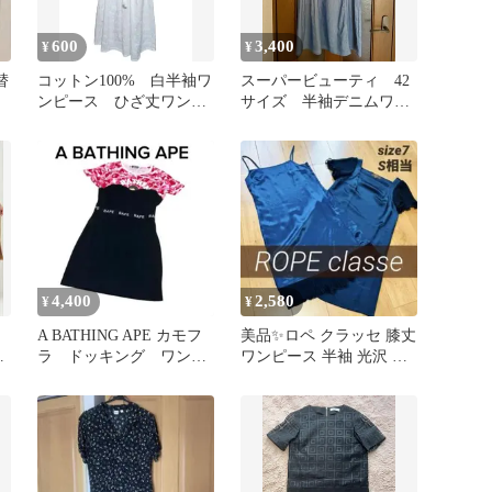
600
3,400
¥
¥
替
コットン100% 白半袖ワ
スーパービューティ 42
ンピース ひざ丈ワンピ
サイズ 半袖デニムワン
ース
ピース
4,400
2,580
¥
¥
A BATHING APE カモフ
美品✨ロペ クラッセ 膝丈
ー
ラ ドッキング ワンピ
ワンピース 半袖 光沢 ネ
ース ロゴ 異素材ピン
イビー S 日本製
ク