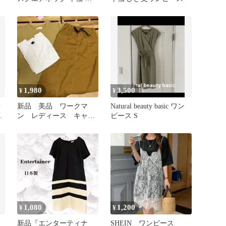
ざ丈ワンピース
1,980
3,500
¥
¥
オ
新品 美品 ワークマ
Natural beauty basic ワン
ス
ン レディース キャン
ピース S
プ フェス アウトドア
1,080
1,200
¥
¥
新品『エンターティナ
SHEIN ワンピース