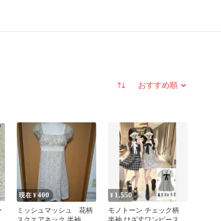
並び替え
400
1,550
現在 ¥
¥
ー
ミッシュマッシュ 花柄
モノトーン チェック柄
スクエアネック 半袖 ひ
半袖 ひざ丈ワンピース