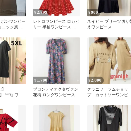
2,799
900
¥
¥
ry リボンワンピー
レトロワンピース ロカビ
ネイビー プリーツ切り
ュニック風 き
リー 半袖ワンピース パ
えワンピース
ジュアル
ーティー ドレス XS
1,700
2,800
¥
¥
️】
ブロンディオクタヴァン
グラニフ ラムチョッ
A】 半袖 ワン
花柄 ロングワンピース V
プ カットソーワンピ
濃緑色）
ネック 半袖 54ビッグサ
ス ベージュ
イズ