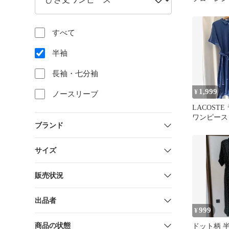
ースダブル
ードドレス
すべて
半袖
長袖・七分袖
1,999
¥
ノースリーブ
LACOST
ワンピース 
ブランド
サイズ
販売状況
出品者
999
¥
商品の状態
ドット柄 