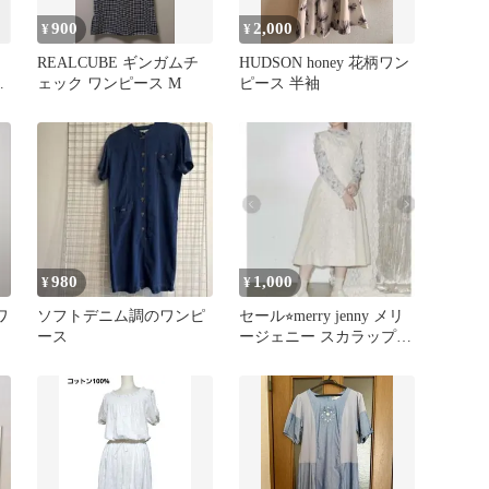
900
2,000
¥
¥
REALCUBE ギンガムチ
HUDSON honey 花柄ワン
ス
ェック ワンピース M
ピース 半袖
ツ
980
1,000
¥
¥
ワ
ソフトデニム調のワンピ
セール⭐︎merry jenny メリ
ース
ージェニー スカラップコ
ンビワンピース IV