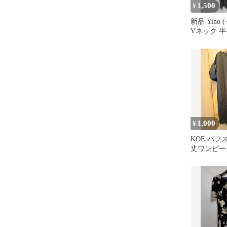
1,500
¥
新品 Yino
Vネック 半
ラック L
1,000
¥
KOE パフ
丈ワンピース
サイズ