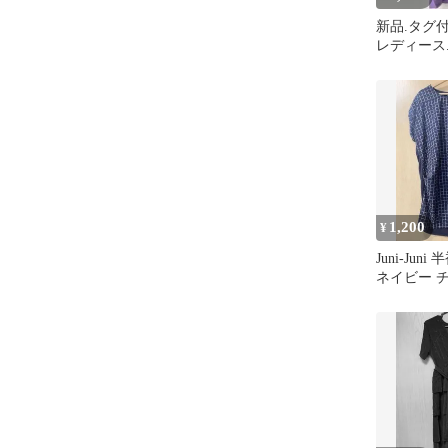
新品.タグ付.V
レディース
ピース.半袖.
1,200
¥
Juni-Jun
ネイビー 