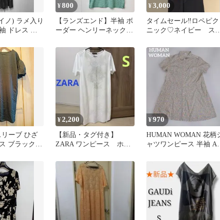
800
3,000
¥
¥
 (イノ) ラメ入り
【ランズエンド】半袖 ボ
タイムセール‼️ロペピク
袖 ドレス ブ
ーダー ヘンリーネック
ニック♡ネイビー ス
ワンピース S
ッパーワンピース
2,200
970
¥
¥
スリーブ ひざ
【新品・タグ付き】
HUMAN WOMAN 花柄
 ブラック S
ZARA ワンピース ホワ
ャツワンピース 半袖 A
イト シルバー S
イン