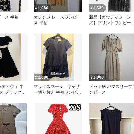
1,980
1,580
¥
¥
ピース 半袖
オレンジ レースワンピー
新品【ガウディジーン
ス 半袖
ズ】プリントワンピー
半袖チュニック プリー
S y2k
2,800
1,000
¥
¥
インディヴィ 半
マックスマーラ ギャザ
ドット柄 パフスリーブ
ス ブラック
ー切り替え 半袖ワンピー
ンピース
ー付き
ス