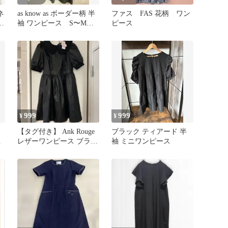
ネ
as know as ボーダー柄 半
ファス FAS 花柄 ワン
ス
袖 ワンピース S〜Mサ
ピース
イズ
999
999
¥
¥
【タグ付き】 Ank Rouge
ブラック ティアード 半
ン
レザーワンピース ブラッ
袖 ミニワンピース
イ
ク