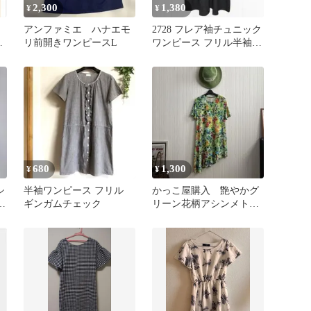
2,300
1,380
¥
¥
アンファミエ ハナエモ
2728 フレア袖チュニック
キ
リ前開きワンピースL
ワンピース フリル半袖
黒 M 体型カバー ゆった
り
680
1,300
¥
¥
シ
半袖ワンピース フリル
かっこ屋購入 艶やかグ
ラ
ギンガムチェック
リーン花柄アシンメトリ
ーワンピースチュニック
未使用品