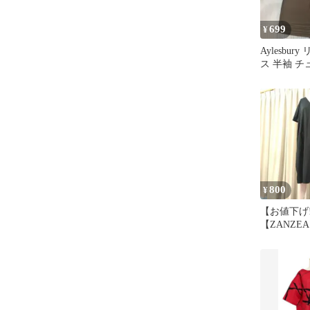
699
¥
Aylesbu
ス 半袖 チ
れいめ カ
800
¥
【お値下げ‼
【ZANZE
ピース （