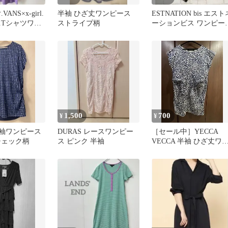
ANS×x-girl.
半袖 ひざ丈ワンピース
ESTNATION bis エスト
.Tシャツワン
ストライプ柄
ーションビス ワンピー
S.
ベルト付き
1,500
700
¥
¥
i 半袖ワンピース
DURAS レースワンピー
［セール中］YECCA
チェック柄
ス ピンク 半袖
VECCA 半袖 ひざ丈ワ
ピース ネイビー×ホワ
ト