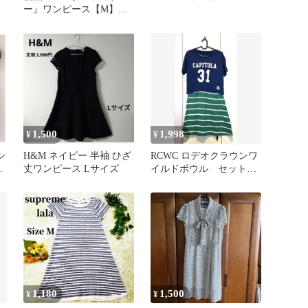
ー』ワンピース【M】ネ
イビー 紺 半袖 ジップア
ップ
1,500
1,998
¥
¥
シ
H&M ネイビー 半袖 ひざ
RCWC ロデオクラウンワ
ン
丈ワンピース Lサイズ
イルドボウル セットア
ップ ワンピース M
1,180
1,500
¥
¥