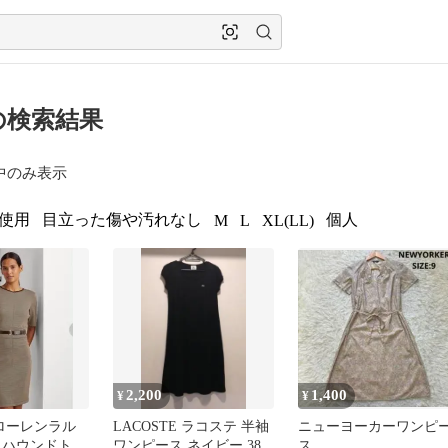
の検索結果
中のみ表示
使用
目立った傷や汚れなし
個人
M
L
XL(LL)
2,200
1,400
¥
¥
 ローレンラル
LACOSTE ラコステ 半袖
ニューヨーカーワンピ
 ハウンドトゥ
ワンピース ネイビー 38
ス