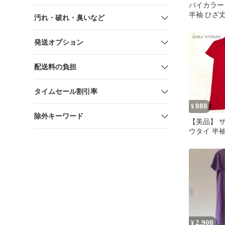
バイカラー
半袖 ひざ
汚れ・破れ・臭いなど
発送オプション
配送料の負担
タイムセール割引率
880
¥
除外キーワード
【美品】 ザ
ウタイ 半
春夏 リボン
2,900
¥