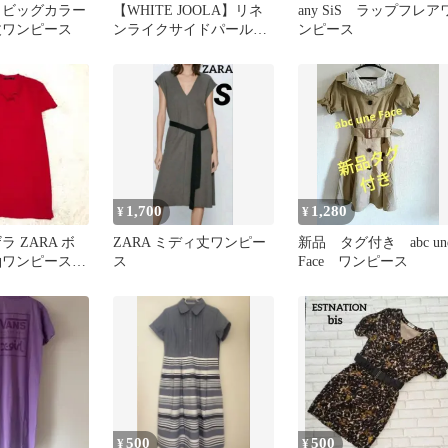
 ビッグカラー
【WHITE JOOLA】リネ
any SiS ラップフレア
丈ワンピース
ンライクサイドパールデ
ンピース
ザインワンピース M
1,700
1,280
¥
¥
ラ ZARA ボ
ZARA ミディ丈ワンピー
新品 タグ付き abc un
袖ワンピース
ス
Face ワンピース
 上品 華やか
500
500
¥
¥