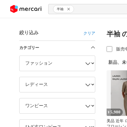
ンツにスキップ
半袖
絞り込み
半袖 
クリア
カテゴリー
販売
新品、未
5,980
¥
美品 近年
フローレン