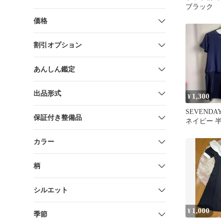
ブラック
価格
割引オプション
あんしん鑑定
出品形式
1,300
¥
SEVENDA
保証付き整備品
ネイビー 
L
カラー
柄
シルエット
1,000
¥
季節