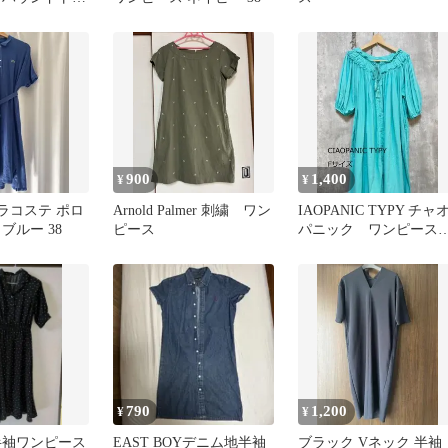
ニットジャカ
900
1,400
¥
¥
E ラコステ ポロ
Arnold Palmer 刺繍 ワン
IAOPANIC TYPY チャ
ブルー 38
ピース
パニック ワンピー
フリンジ ブルー
790
1,200
¥
¥
半袖ワンピース
EAST BOYデニム地半袖
ブラック Vネック 半袖