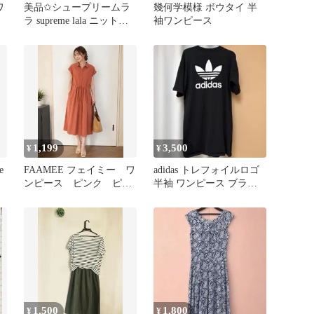
ワ
美品✩シュープリームラ
幾何学模様 ボウタイ 半
ラ supreme lala ニットひ
袖ワンピース
ざ丈ワンピース
1,199
3,500
¥
¥
e
FAAMEE フェイミー ワ
adidas トレフォイルロゴ
ンピース ピンク ピン
半袖 ワンピース ブラッ
クベージュ ウエストマ
ク
ーク
1,500
1,800
¥
¥