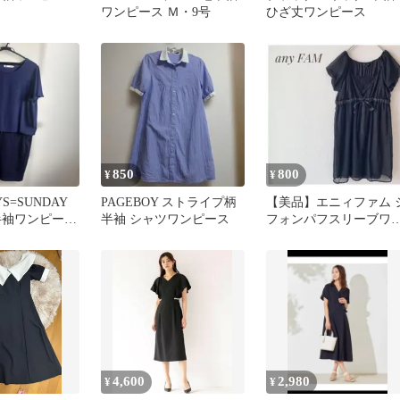
ワンピース Ｍ・9号
ひざ丈ワンピース
850
800
¥
¥
YS=SUNDAY
PAGEBOY ストライプ柄
【美品】エニィファム 
半袖ワンピース
半袖 シャツワンピース
フォンパフスリーブワ
ピース ブラック オンワ
ード樫山
4,600
2,980
¥
¥