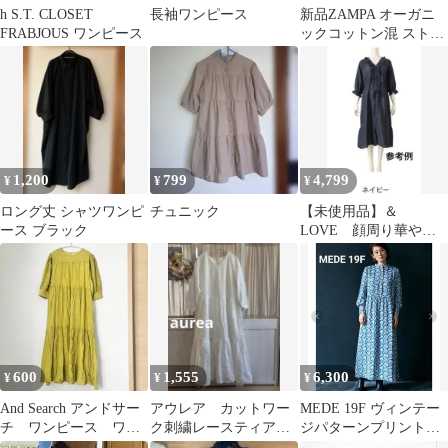
h S.T. CLOSET
長袖ワンピース
新品ZAMPA オーガニ
FRABJOUS ワンピース
ックコットン混 ストラ
イプ柄 ロングシャツワ
ンピース M
1,200
799
4,799
¥
¥
¥
ロング丈 シャツワンピ
チュニック
【未使用品】＆
ース ブラック
LOVE 顔周り華やぐ
フリルガウンワンピー
ス ネイビー
600
1,555
6,300
¥
¥
¥
And Search アンドサー
アウレア カットワー
MEDE 19F ヴィンテー
チ ワンピース ワン
ク刺繍レースティアー
ジパターンプリントマ
ピ 黄色 イエロー
ドワンピースF ホワイ
キシワンピース フェリ