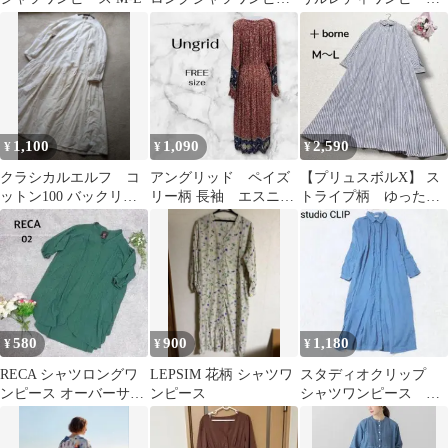
ス
ス 青
1,100
1,090
2,590
¥
¥
¥
クラシカルエルフ コ
アングリッド ペイズ
【プリュスボルX】 ス
ットン100 バックリボ
リー柄 長袖 エスニッ
トライプ柄 ゆった
ンティアードワンピー
ク ロング ワンピー
り 長袖 シャツロン
ス L
ス マキシ丈
グワンピース M〜L
580
900
1,180
¥
¥
¥
RECA シャツロングワ
LEPSIM 花柄 シャツワ
スタディオクリップ
ンピース オーバーサイ
ンピース
シャツワンピース レ
ズ 綿100 羽織り 長袖
ギュラーカラー 前開
春夏
き 上品 ネイビーF