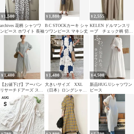
1,500
1,880
2,555
¥
¥
¥
archives 花柄 シャツワ
B.C STOCKカーキ シャ
KELEN ドルマンスリ
ンピース ホワイト 長袖
ツワンピース マキシ丈
ーブ チェック柄 切り
替えワンピース
1,400
1,480
4,500
¥
¥
¥
【お値下げ】アーバン
大きいサイズ XXL
新品HUG.Uシャツワン
リサーチドアーズ スト
（日本）ロングシャツ
ピース
ライプ ワンピース ロン
ワンピース
グ グリーン