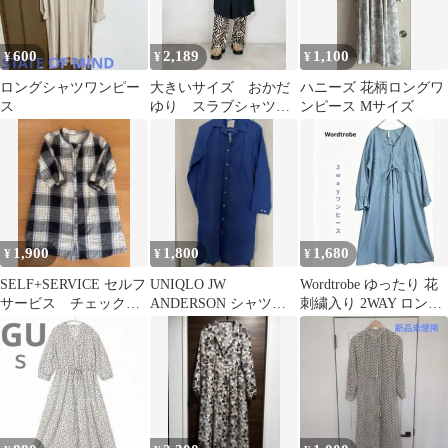
600
2,189
1,100
¥
¥
¥
ロングシャツワンピー
大きいサイズ おかだ
ハニーズ 花柄ロングワ
ス
ゆり スラブシャツワ
ンピース Mサイズ
ンピース ブラック
4L 未使用
1,900
1,800
1,680
¥
¥
¥
SELF+SERVICE セルフ
UNIQLO JW
Wordtrobe ゆったり 花
サービス チェック柄
ANDERSON シャツワ
刺繍入り 2WAY ロング
シャツワンピース
ンピース ブルー
ワンピース ガウン