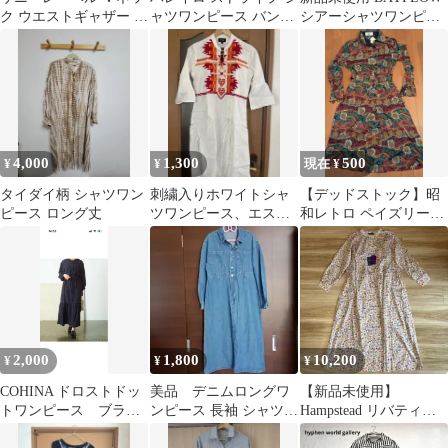
ク ウエストギャザー ロ
ャツワンピース バンド
シアーシャツワンピー
ングシャツワンピース
カラー ロング丈 綿
スピンク オレンジ系 春
ネイビー F
100% M
夏透け感
4,000
1,300
500
¥
¥
現在 ¥
タイダイ柄 シャツワン
刺繍入りホワイトシャ
【デッドストック】昭
ピース ロング丈
ツワンピース、エスニ
和レトロ ペイズリー柄
ック
長袖ロングワンピース
13号 XL
2,000
1,800
10,200
¥
¥
¥
COHINA ドロストドッ
美品 デニムロングワ
【新品未使用】
トワンピース ブラッ
ンピース 長袖 シャツワ
Hampstead リバティ
ク
ンピース
バンドカラー長袖シャ