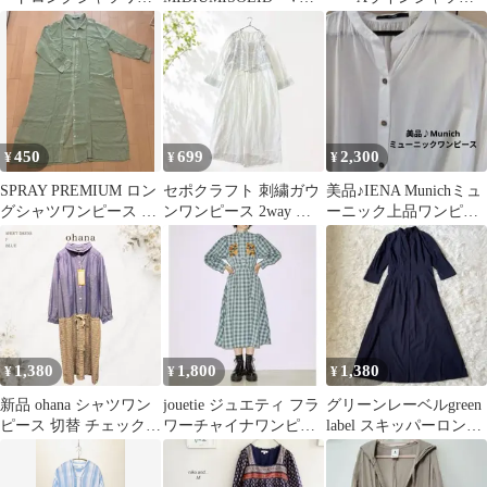
ピース
ックヘムサイドスリッ
ンピース コットン入
トシャツワンピース
り M〜3L
450
699
2,300
¥
¥
¥
SPRAY PREMIUM ロン
セポクラフト 刺繍ガウ
美品♪IENA Munichミュ
グシャツワンピース ラ
ンワンピース 2way 透
ーニック上品ワンピー
イトグリーン
け感 ナチュラル
スイエナ
E10429
1,380
1,800
1,380
¥
¥
¥
新品 ohana シャツワン
jouetie ジュエティ フラ
グリーンレーベルgreen
ピース 切替 チェック
ワーチャイナワンピー
label スキッパーロング
コットン100% オハナ F
ス ミックス ベルト
ワンピースネイビーフ
なし
リー