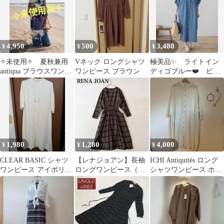
4,950
500
3,480
¥
¥
¥
✧未使用✧ 夏秋兼用
Vネック ロングシャツ
極美品✨ ライトイン
antiqua ブラウスワンピ
ワンピース ブラウン
ディゴブルー❤️ ピン
ース
タックヨークデニムシ
ャツワンピース
1,980
1,280
4,000
¥
¥
¥
CLEAR BASIC シャツ
【レナジョアン】長袖
ICHI Antiquités ロング
ワンピース アイボリー
ロングワンピース（M)
シャツワンピース ホワ
F
ボーダー シンプル フェ
イト
ミニン