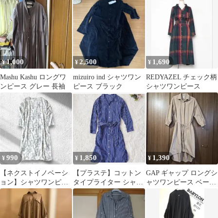
ロング
ト 綿100%
シモ
1,000
2,500
1,690
¥
¥
¥
Mashu Kashu ロングワ
mizuiro ind シャツワン
REDYAZEL チェック柄
ンピース グレー 長袖
ピース ブラック
シャツワンピース
990
1,850
1,390
¥
¥
¥
【ネクストイノベーシ
【プラステ】コットン
GAP ギャップ ロングシ
ョン】シャツワンピー
タイプライター シャツ
ャツワンピース ベージ
ス 花柄 袖ロールアップ
ワンピース ストライプ
ュ XS ベルト付き
可 M-L
柄 羽織 M