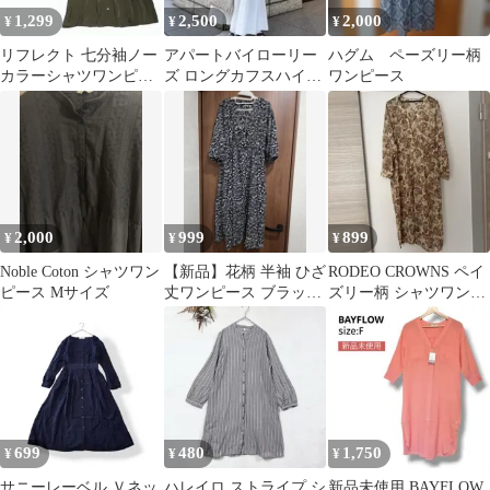
1,299
2,500
2,000
¥
¥
¥
リフレクト 七分袖ノー
アパートバイローリー
ハグム ペーズリー柄
カラーシャツワンピー
ズ ロングカフスハイネ
ワンピース
ス リボン カジュアル
ックワンピース ロン
シンプル 無地
グシャツ
2,000
999
899
¥
¥
¥
Noble Coton シャツワン
【新品】花柄 半袖 ひざ
RODEO CROWNS ペイ
ピース Mサイズ
丈ワンピース ブラック
ズリー柄 シャツワンピ
Lサイズ
ース
699
480
1,750
¥
¥
¥
サニーレーベル Ｖネッ
ハレイロ ストライプ シ
新品未使用 BAYFLOW