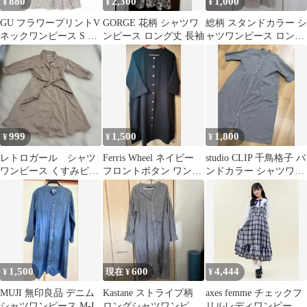
880
2,300
1,000
¥
¥
¥
GU フラワープリントV
GORGE 花柄 シャツワ
総柄 スタンドカラー シ
ネックワンピース S 白
ンピース ロング丈 長袖
ャツワンピース ロング
花柄 ロングワンピ 7分
丈
袖
999
1,500
1,800
¥
¥
¥
レトロガール シャツ
Ferris Wheel ネイビー
studio CLIP 千鳥格子 バ
ワンピース くすみピン
フロントボタン ワンピ
ンドカラー シャツワン
ク M
ース サマーコート
ピース
1,500
600
4,444
¥
現在 ¥
¥
MUJI 無印良品 デニム
Kastane ストライプ柄
axes femme チェックフ
シャツワンピース M-L
ロングシャツワンピー
リルレディワンピー