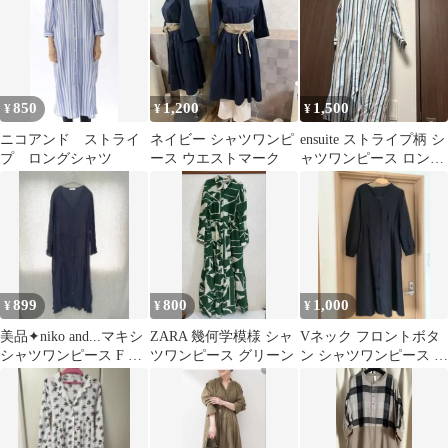
850
1,200
1,500
¥
¥
¥
ニコアンド ストライ
ネイビー シャツワンピ
ensuite ストライプ柄 シ
プ ロングシャツ
ース ウエストマーク
ャツワンピース ロング
丈
899
800
1,000
¥
¥
¥
美品✦niko and...マキシ
ZARA 幾何学模様 シャ
Vネック フロントボタ
シャツワンピース F ネ
ツワンピース グリーン
ン シャツワンピース ブ
イビー リボン付き
ラック