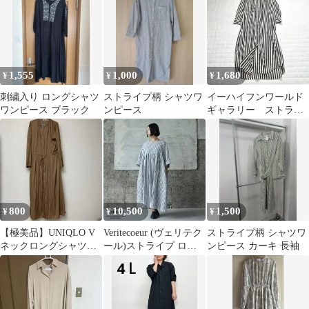
ツワンピース
1,555
1,000
1,680
¥
¥
¥
刺繍入り ロングシャツ
ストライプ柄 シャツワ
イーハイフンワールド
ワンピース ブラック
ンピース
ギャラリー ストライ
プシャツワンピース
体型カバー ゆったり
800
10,500
1,500
¥
¥
¥
【極美品】UNIQLO V
Veritecoeur (ヴェリテク
ストライプ柄 シャツワ
ネックロングシャツワ
ール)ストライプ ロン
ンピース カーキ 長袖
ンピース 茶 S
グワンピース/ブルー