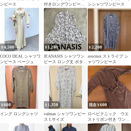
ンピース
付きロングワンピース
シシャツワンピース
XS
4,500
1,280
2,200
¥
¥
¥
COCO DEAL シャツワ
JEANASIS シャツワン
avecmoi ストライプ シ
ンピース ベージュ
ピース ロング丈 ボタニ
ャツワンピース
カル柄
600
1,350
600
¥
¥
現在 ¥
イング ロングシャツ
valman シャツワンピー
ロペピクニック ウエ
ス Lサイズ
ストリボン付き ワンピ
ース