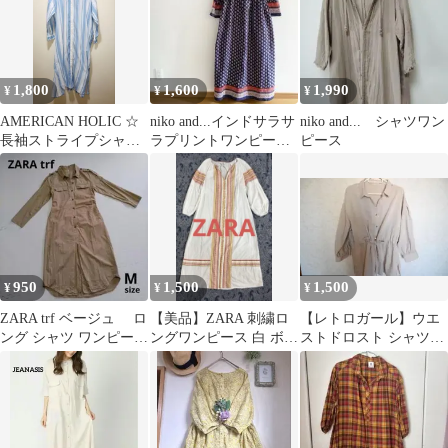
1,800
1,600
1,990
¥
¥
¥
AMERICAN HOLIC ☆
niko and...インドサラサ
niko and... シャツワン
長袖ストライプシャツ
ラプリントワンピース
ピース
ワンピース Mサイズ
8268
950
1,500
1,500
¥
¥
¥
ZARA trf ベージュ ロ
【美品】ZARA 刺繍ロ
【レトロガール】ウエ
ング シャツ ワンピース
ングワンピース 白 ボヘ
ストドロスト シャツワ
M
ミアン リゾート XS
ンピース ベージュ