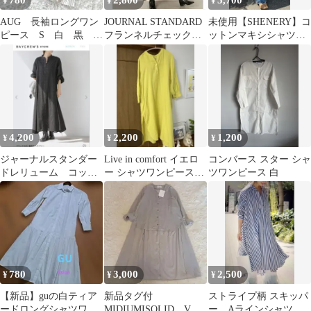
780
2,800
5,700
¥
¥
¥
AUG 長袖ロングワン
JOURNAL STANDARD
未使用【SHENERY】コ
ピース S 白 黒 ス
フランネルチェックシ
ットンマキシシャツド
トライプ スキッパー
ャツワンピース
レス（ホワイト／38）
ネック 497
4,200
2,200
1,200
¥
¥
¥
ジャーナルスタンダー
Live in comfort イエロ
コンバース スター シャ
ドレリューム コット
ー シャツワンピース
ツワンピース 白
ンジャガードフレアワ
フェリシモ
ンピース
780
3,000
2,500
¥
¥
¥
【新品】guの白ティア
新品タグ付
ストライプ柄 スキッパ
ードロングシャツワン
MIDIUMISOLID Vネ
ー Aラインシャツワ