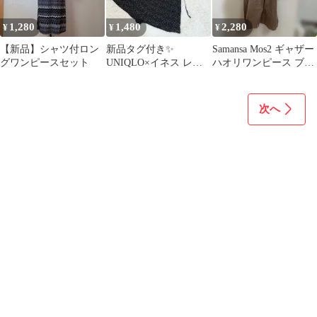
1,280
1,480
2,280
¥
¥
¥
【新品】シャツ付ロン
新品タグ付き✨️
Samansa Mos2 ギャザー
グワンピースセット
UNIQLO×イネス レー
ハオリワンピース ブラ
ヨンプリントカシュク
ウン
ールワンピース L
次へ