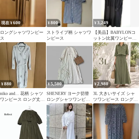
600
800
3,249
現在 ¥
¥
¥
ロングシャツワンピー
ストライプ柄 シャツワ
【美品】BABYLONコ
ス
ンピース
ットン比翼ワンピース
黒 タックギャザーシ
アーワンピース
880
5,500
2,980
¥
¥
¥
niko and... 花柄 シャツ
SHENERY ヨーク切替
3L 大きいサイズ シャ
ワンピース ロング丈
ロングシャツワンピー
ツワンピース ロング丈
サイズ4
ス
カーキ ウエスト絞り 体
型カバー