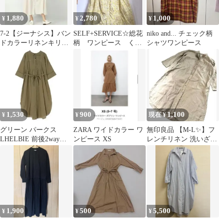
1,880
2,780
1,000
¥
¥
¥
7-2【ジーナシス】バン
SELF+SERVICE☆総花
niko and... チェック柄
ドカラーリネンキリカ
柄 ワンピース くる
シャツワンピース
エワンピース 麻55%混
みボタン ふわり ナ
チュラル
1,530
900
1,100
¥
¥
現在 ¥
グリーン パークス
ZARA ワイドカラー ワ
無印良品 【M-L✨】フ
LHELBIE 前後2wayカ
ンピース XS
レンチリネン 洗いざら
ラミストライプワンピ
し スタンドカラーシャ
ース
ツワンピース
1,900
500
5,500
¥
¥
¥