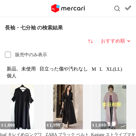
長袖・七分袖 の検索結果
並び替え
販売中のみ表示
新品、未使用
目立った傷や汚れなし
M
L
XL(LL)
個人
1,800
1,990
1,080
¥
¥
¥
loaf キレイめロングワ
ZARA ブラック ベルト
Kastane ストライプマキ