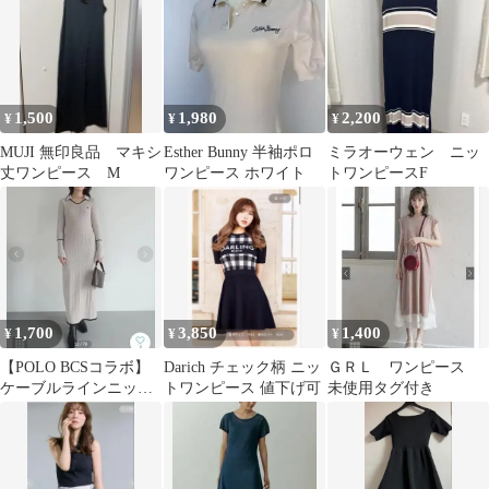
1,500
1,980
2,200
¥
¥
¥
MUJI 無印良品 マキシ
Esther Bunny 半袖ポロ
ミラオーウェン ニッ
丈ワンピース M
ワンピース ホワイト
トワンピースF
1,700
3,850
1,400
¥
¥
¥
【POLO BCSコラボ】
Darich チェック柄 ニッ
ＧＲＬ ワンピース
ケーブルラインニット
トワンピース 値下げ可
未使用タグ付き
ワンピース」ベージュ