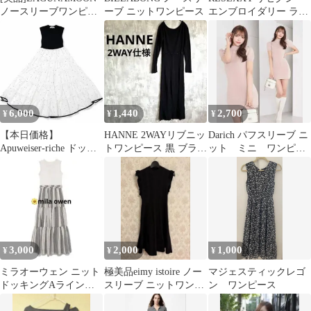
ノースリーブワンピー
ーブ ニットワンピース
エンブロイダリー ラメ
ス ニットワンピー
ニットワンピース M タ
ス レース
イト
6,000
1,440
2,700
¥
¥
¥
【本日価格】
HANNE 2WAYリブニッ
Darich パフスリーブ ニ
Apuweiser-riche ドット
トワンピース 黒 ブラッ
ット ミニ ワンピー
ノースリーブ ワンピ
ク ロング タイト マキ
ス ピンクベージュ
ース
シ丈
3,000
2,000
1,000
¥
¥
¥
ミラオーウェン ニット
極美品eimy istoire ノー
マジェスティックレゴ
ドッキングAラインワ
スリーブ ニットワンピ
ン ワンピース
ンピース
ース ブラック