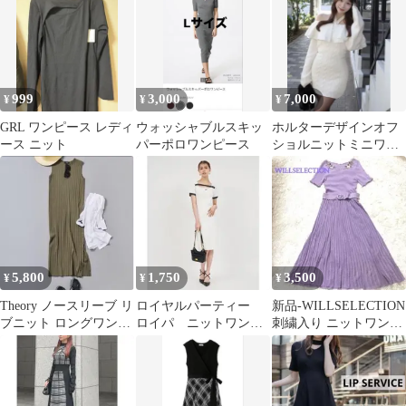
999
3,000
7,000
¥
¥
¥
GRL ワンピース レディ
ウォッシャブルスキッ
ホルターデザインオフ
ース ニット
パーポロワンピース
ショルニットミニワン
ピース
5,800
1,750
3,500
¥
¥
¥
Theory ノースリーブ リ
ロイヤルパーティー
新品-WILLSELECTION
ブニット ロングワンピ
ロイパ ニットワンピ
刺繍入り ニットワンピ
ース カーキ
ース ワンピース タイ
ース 半袖 パープル
ト 半袖