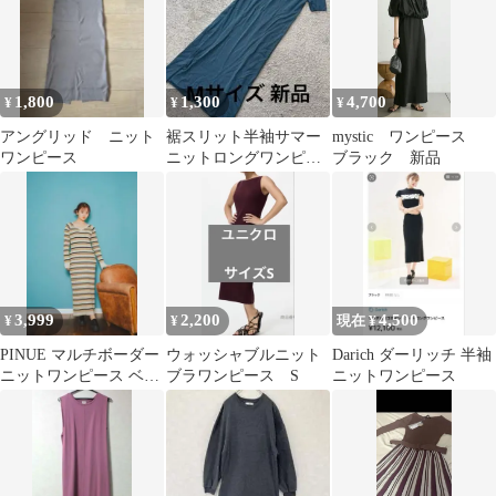
1,800
1,300
4,700
¥
¥
¥
アングリッド ニット
裾スリット半袖サマー
mystic ワンピース
ワンピース
ニットロングワンピー
ブラック 新品
ス緑系M 新品
3,999
2,200
4,500
¥
¥
現在 ¥
PINUE マルチボーダー
ウォッシャブルニット
Darich ダーリッチ 半袖
ニットワンピース ベー
ブラワンピース S
ニットワンピース
ジュ