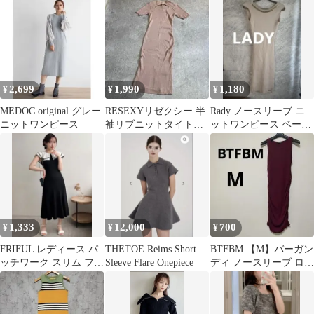
トワンピース M
2,699
1,990
1,180
¥
¥
¥
MEDOC original グレー
RESEXYリゼクシー 半
Rady ノースリーブ ニ
ニットワンピース
袖リブニットタイトワ
ットワンピース ベージ
ンピース カットアウト
ュ背中開き
b195
1,333
12,000
700
¥
¥
¥
FRIFUL レディース パ
THETOE Reims Short
BTFBM 【M】バーガン
ッチワーク スリム フリ
Sleeve Flare Onepiece
ディ ノースリーブ ロン
ルカラー ワンピース
グワンピース