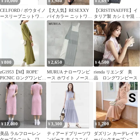
10,000
3,980
1,699
¥
¥
¥
CELFORD / ボウタイノ
【大人気】RESEXXY
【CRISTINAEFFE】イ
ースリーブニットワン
バイカラー ニットワン
タリア製 カシミヤ混 タ
ピース 白
ピース 半袖 ロング
ートルニットワンピー
ス
800
2,650
4,500
¥
¥
¥
zG1953【M】ROPE'
MURUA ナローワンピ
rienda リエンダ 美
PICNIC ロングワンピー
ース ホワイト ノースリ
品 ロングワンピース
ス ニット ロング丈
ーブワンピース ニット
12,000
3,300
1,700
¥
¥
¥
美品 ラルフローレン
ティアードプリーツワ
ダズリン カーデレイヤ
ケーブルニット ワン
ンピース ナノユニバー
ーバックオープンニッ