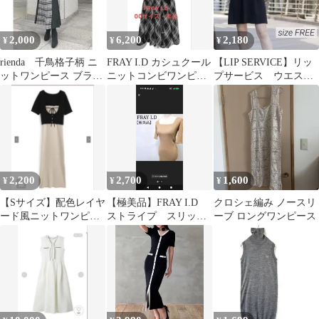
2,000
6,200
2,180
¥
¥
¥
rienda 千鳥格子柄 ニ
FRAY I.D カシュクール
【LIP SERVICE】リッ
ットワンピース ブラッ
ニットコンビワンピー
プサービス ウエスト
ク
ス
タックフレアニットワ
ンピース
2,200
2,700
1,600
¥
¥
¥
【Sサイズ】配色レイヤ
【極美品】FRAY I.D
クロシェ編み ノースリ
ード風ニットワンピー
ストライプ スリッ
ーブ ロングワンピース
ス an1982
ト ニット タイトワン
ピース