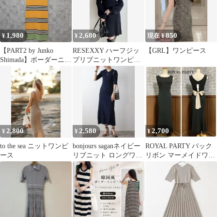
1,980
2,680
850
¥
¥
現在 ¥
【PART2 by Junko
RESEXXY ハーフジッ
【GRL】ワンピース
Shimada】ボーダーニッ
プリブニットワンピー
ト ノースリワンピM
ス ブラック
2,800
2,580
2,700
¥
¥
¥
to the sea ニットワンピ
bonjours saganネイビー
ROYAL PARTY バック
ース
リブニット ロングワン
リボン マーメイドワン
ピース
ピース 新品タグ付き