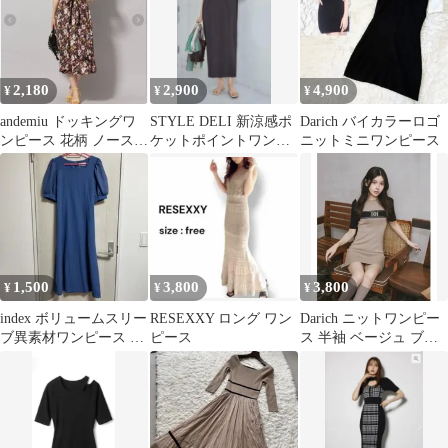
2,180
2,900
4,900
¥
¥
¥
andemiu ドッキングワ
STYLE DELI 新涼感ポ
Darich バイカラーロゴ
ンピース 花柄 ノースリ
ケットポイントワンピ
ニットミニワンピース
ーブブラック 美品！
ース ソフトチャコール
F
1,500
3,800
3,800
¥
¥
¥
index ボリュームスリー
RESEXXY ロング ワン
Darich ニットワンピー
ブ異素材ワンピース パ
ピース
ス 半袖 ベージュ ブラ
フスリーブ ブルー
ック
青 L