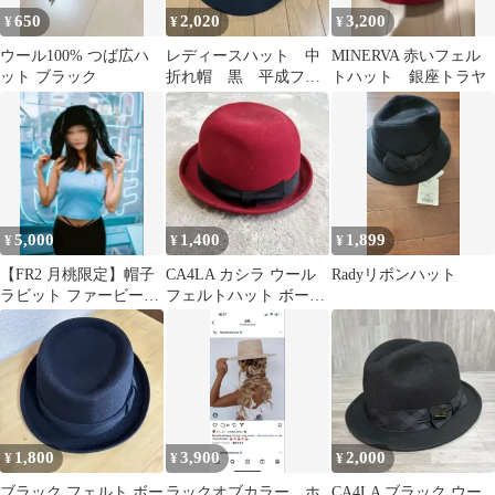
650
2,020
3,200
¥
¥
¥
ウール100% つば広ハ
レディースハット 中
MINERVA 赤いフェル
ット ブラック
折れ帽 黒 平成ファ
トハット 銀座トラヤ
ッション 最終値下げ
5,000
1,400
1,899
¥
¥
¥
【FR2 月桃限定】帽子
CA4LA カシラ ウール
Radyリボンハット
ラビット ファービー二
フェルトハット ボーラ
ー ブラック うさぎ
ーハット レッド 58cm
1,800
3,900
2,000
¥
¥
¥
ブラック フェルト ボー
ラックオブカラー ホ
CA4LA ブラック ウー