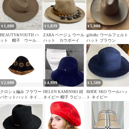
1,080
1,839
5,000
¥
¥
¥
BEAUTY&YOUTH ハ
ZARA ベージュ ウール
gillo&c ウールフェルト
ット 帽子 ウール素
ハット カウボーイ
ハット ブラウン
材 ベージュ 約58cm
2,000
4,999
1,500
¥
¥
¥
クロシェ編み フラワー
HELEN KAMINSKI 紺
RØDE SKO ウールハッ
バケットハット ネイビ
ネイビー 帽子 ラビット
ト ネイビー
ー
アンゴラ