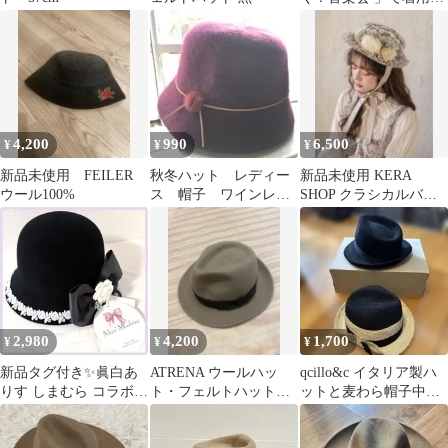
サイン入り フェルト
ハット
4,200
990
6,500
¥
¥
¥
新品未使用 FEILER
秋冬ハット レディー
新品未使用 KERA
ウール100%
ス 帽子 ワインレッ
SHOP クラシカルバロ
ド
ック柄ロリータ フラワ
ー付き帽子
2,980
4,200
1,700
¥
¥
¥
新品タグ付き✨眞白あ
ATRENA ウールハッ
qcillo&c イタリア製ハ
りす しまむら コラボ
ト・フェルトハット
ットと麦わら帽子中国
フェルトハット ブラッ
58-56 cm
製の2個セット 女性用
ク 黒