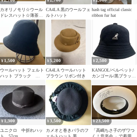
2,700
2,700
2,000
¥
¥
¥
カオリノモリ☆ウール
CA4LA 黒のウールフェ
hash tag official classic
ドレスハット☆薄茶色
ルトハット
ribbon fur hat
☆リボン コサージュ付
き
1,500
5,200
2,500
¥
¥
¥
ウールハット フェルト
CA4LA ウールハット
KANGOL/ベルベット/
ハット ブラック
ブラウン リボン付き
カンゴール/黒ブラック/
S56cm 新品未使用値札
ウール素材
付き
1,300
3,500
23,500
¥
¥
¥
ユニクロ 中折れハッ
カメオと巻きバラのフ
「高嶋ちさ子のザワつ
ト 57cm
ェルトハット 黒
く！音楽会 」で着用