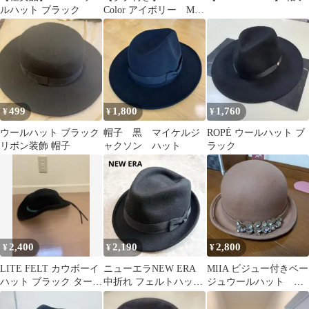
ルハット ブラック
Color アイボリー Mサ
イズ タグ付き 未使
用
499
1,800
1,760
¥
¥
¥
ウールハット ブラック
帽子 黒 マイケルジ
ROPÉ ウールハット ブ
リボン装飾 帽子
ャクソン ハット
ラック
2,400
2,190
2,800
¥
¥
¥
LITE FELT カウボーイ
ニューエラNEW ERA
MIIA ビジュー付きベー
ハット ブラック ターコ
中折れ フェルトハット
ジュウールハット 失
イズ飾り ウール100%
フェドラハット リボン
恋ショコラティエ
黒