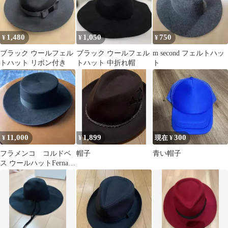
1,480
1,050
750
¥
¥
¥
ブラック ウールフェル
ブラック ウールフェル
m second フェルトハッ
トハット リボン付き
トハット 中折れ帽
ト
11,000
1,899
300
¥
¥
現在 ¥
フラメンコ コルドベ
帽子
青い帽子
ス ウールハットFernand
Roche 56 状態良好