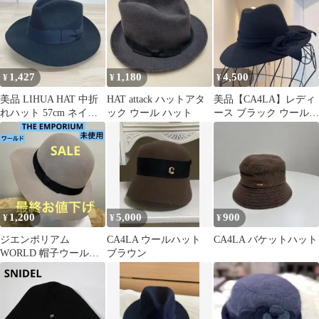
1,427
1,180
4,500
¥
¥
¥
美品 LIHUA HAT 中折
HAT attack ハットアタ
美品【CA4LA】レディ
れハット 57cm ネイビ
ック ウール ハット
ース ブラック ウール
ー 紺 フェルト 帽子/フ
中折れハット リボン
ェドラハット/中折れ帽
[OK04804]
1,200
5,000
900
¥
¥
¥
ジエンポリアム
CA4LA ウールハット
CA4LA バケットハット
WORLD 帽子ウール
ブラウン
100%❤️未使用❤️57cm❤️