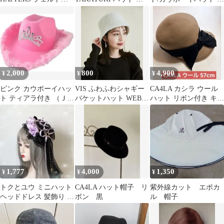
ット
ラック
カーフ付き
2,000
800
4,900
¥
¥
¥
ピンク カウボーイハッ
VIS ふわふわシャギー
CA4LA カシラ ウール
ト ティアラ付き （ＪK
バケットハット WEB限
ハット リボン付き キャ
一度使用済み）
定
メル
1,777
4,000
1,350
¥
¥
¥
トクとユウ ミニハット
CA4LA ハット帽子 リ
紫外線カット エポカ
ヘッドドレス 髪飾り 薔
ボン 黒
ル 帽子
薇 ローズ バラ