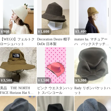
900
1,600
5,400
¥
¥
¥
【WEGO】フェルトク
Decoration Desire 帽子
mature ha. マチュアー
ローシュハット
DeDe 日本製
ハ バックステッチ
ウールフリーハットフ
ェルト
3,500
1,500
3,300
¥
¥
¥
美品 THE NORTH
ピンク ウエスタンハッ
Rady リボンバケットハ
FACE Horizon Hat Sサ
ト スパンコール
ット
イズ ベージュ