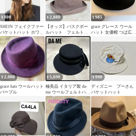
800
2,880
985
¥
¥
¥
SHEIN フェイクファー
【オッズ】バスクボー
grace グレース ウール
バケットハット ホワイ
ルハット フェルトハ
ハット 女優帽 つば広ハ
ト レディース 秋冬
ット ウール オシャ
ット ブラック 黒
レ モカ 帽子
2,000
5,690
990
¥
¥
¥
grace hats ウールハット
極美品 イタリア製 da-
ディズニー プーさん
パープル
me ウールフェルトハッ
バケットハット
ト リボン黒 キャノチエ
帽子