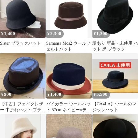
ット 茶
ブルー⭐︎
1,400
2,300
1,300
¥
¥
¥
Sister ブラックハット
Samansa Mos2 ウールフ
訳あり 新品・未使用 ハ
ェルトハット
ット 黒 ブラック
900
1,400
5,500
¥
¥
¥
【中古】フェイクレザ
バイカラー ウールハッ
【CA4LA】ウールのマ
ー 中折れハット ブラウ
ト 57cm ネイビー×テラ
ジックハット
ン レディース
コッタ