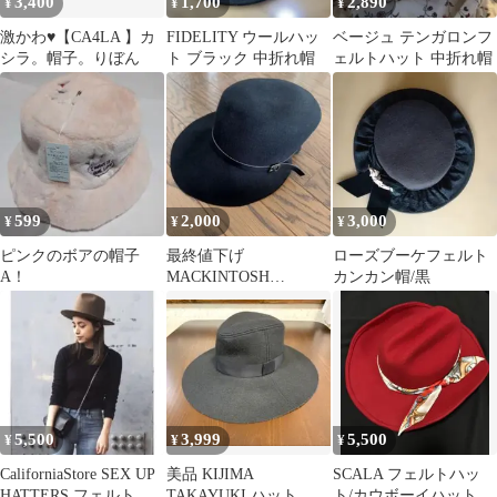
3,400
1,700
2,890
¥
¥
¥
激かわ♥️【CA4LA 】カ
FIDELITY ウールハッ
ベージュ テンガロンフ
シラ。帽子。りぼん
ト ブラック 中折れ帽
ェルトハット 中折れ帽
599
2,000
3,000
¥
¥
¥
ピンクのボアの帽子
最終値下げ
ローズブーケフェルト
A！
MACKINTOSH
カンカン帽/黒
LONDON ハット レデ
ィース
5,500
3,999
5,500
¥
¥
¥
CaliforniaStore SEX UP
美品 KIJIMA
SCALA フェルトハッ
HATTERS フェルトハ
TAKAYUKI ハット ブ
ト/カウボーイハット ス