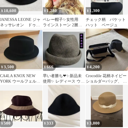
10,600
1,280
1,300
¥
¥
¥
JANESSA LEONE ジャ
ベレー帽子✨女性用
チェック柄 バケット
ネッサレオン ドゥー
ラインストーン 2層ウ
ハット ベージュ
ズィエムクラス ハッ
ールフレンチハットレ
ト
ディウィンター 赤
3,500
666
4,200
¥
¥
¥
CA4LA KNOX NEW
早い者勝ち❤✨️新品未
Crocodile 花柄ネイビー
YORK ウールフェルト
使用✨️ レディース ウー
ショルダーバッグ、 バ
ハット ブラック
ル・フェルト ハット
ケットハット セット
500
333
3,000
¥
¥
¥