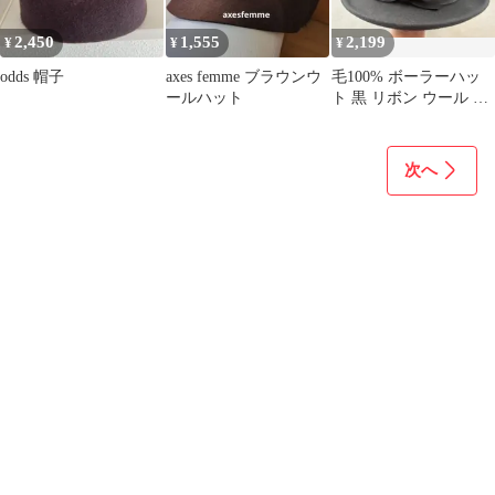
2,450
1,555
2,199
¥
¥
¥
odds 帽子
axes femme ブラウンウ
毛100% ボーラーハッ
ールハット
ト 黒 リボン ウール フ
ェルト 57.5cm
次へ