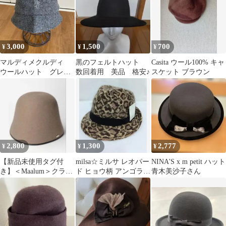
3,000
1,500
700
¥
¥
¥
マルディメクルディ
黒のフェルトハット
Casita ウール100% キャ
ウールハット グレ
数回着用 美品 格安♪
スケット ブラウン
ー タグ付き未使用
ツイードハット
2,800
1,300
2,777
¥
¥
¥
【新品未使用タグ付
milsa☆ミルサ レオパー
NINA'S x m petit ハット
き】＜Maalum＞クラシ
ド ヒョウ柄 アンゴラ混
青木美沙子さん
ック クローシェ ハット
ファー 中折れハット