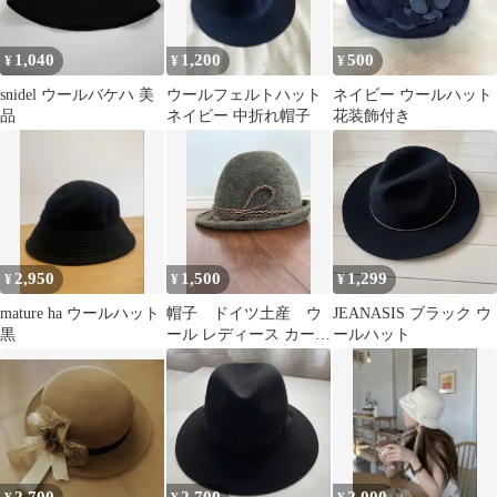
1,040
1,200
500
¥
¥
¥
snidel ウールバケハ 美
ウールフェルトハット
ネイビー ウールハット
品
ネイビー 中折れ帽子
花装飾付き
2,950
1,500
1,299
¥
¥
¥
mature ha ウールハット
帽子 ドイツ土産 ウ
JEANASIS ブラック ウ
黒
ール レディース カー
ールハット
キ 【小さめ】