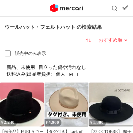
ウールハット・フェルトハット の検索結果
並び替え
販売中のみ表示
新品、未使用
目立った傷や汚れなし
送料込み(出品者負担)
個人
M
L
2,240
4,900
1,800
¥
¥
¥
【極美品】FURLA ウー
【タグ付き】Lack of
【22 OCTOBRE】 帽子