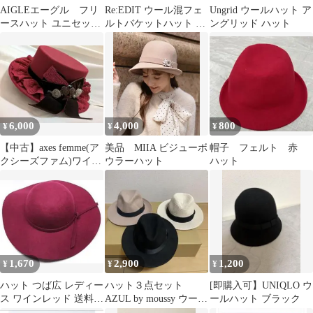
AIGLEエーグル フリ
Re:EDIT ウール混フェ
Ungrid ウールハット ア
ースハット ユニセック
ルトバケットハット ブ
ングリッド ハット
ス
ラック
6,000
4,000
800
¥
¥
¥
【中古】axes femme(ア
美品 MIIA ビジューボ
帽子 フェルト 赤
クシーズファム)ワイン
ウラーハット
ハット
レッド カンカン帽子
1,670
2,900
1,200
¥
¥
¥
ハット つば広 レディー
ハット３点セット
[即購入可】UNIQLO ウ
ス ワインレッド 送料無
AZUL by moussy ウール
ールハット ブラック
料
ハット ブラック