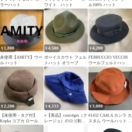
ラーハット
ワイト ハット
ル100% ハット
1,888
4,500
4,200
¥
¥
¥
未使用【AMITY】ウー
ボーイスカウト フェル
FERRUCCIO VECCHI
ル ハット
トハット オリーブ
ウールフェルトハット
ブラック
2,200
4,333
3,000
¥
¥
¥
【未使用・タグ付】
⭐︎【美品】courrèges（ク
#1432 CA4LA カシラ カ
Kopka コプカ ロールア
レージュ）のロゴ刺繍
スタム ウールハット バ
ップ ベレー ウール ハ
入りバケットハット
ッジ ピンバッジ付き