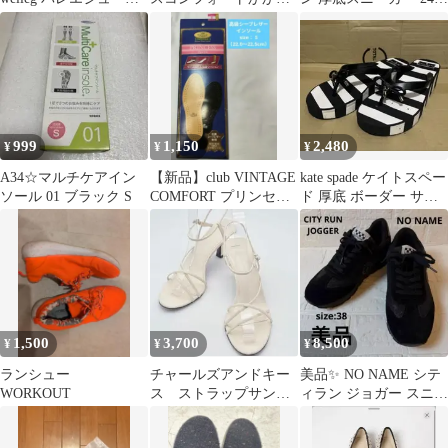
カンフーシューズ ブラ
なしスニーカーメッシ
Lサイズ
ック
ュ
999
1,150
2,480
¥
¥
¥
A34☆マルチケアイン
【新品】club VINTAGE
kate spade ケイトスペー
ソール 01 ブラック S
COMFORT プリンセス
ド 厚底 ボーダー サン
インソール S
ダル
1,500
3,700
8,500
¥
¥
¥
ランシュー
チャールズアンドキー
美品✨ NO NAME シテ
WORKOUT
ス ストラップサンダ
ィラン ジョガー スニー
ル 22.5cm (35”) クリ
カー 厚底 ラメ ブラッ
ーム色
ク