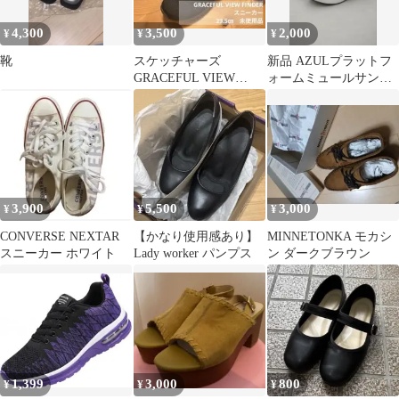
4,300
3,500
2,000
¥
¥
¥
靴
スケッチャーズ
新品 AZULプラットフ
GRACEFUL VIEW
ォームミュールサンダ
FINDER スニーカー
ル
23.5㎝
3,900
5,500
3,000
¥
¥
¥
CONVERSE NEXTAR
【かなり使用感あり】
MINNETONKA モカシ
スニーカー ホワイト
Lady worker パンプス
ン ダークブラウン
1,399
3,000
800
¥
¥
¥