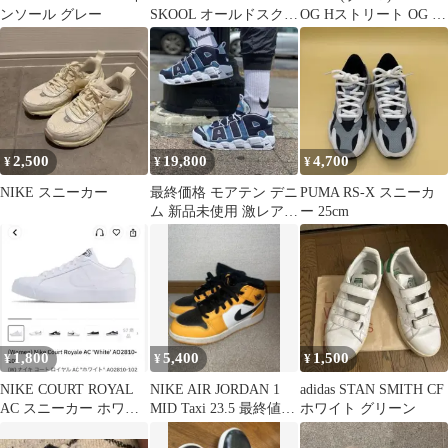
ンソール グレー
SKOOL オールドスクー
OG Hストリート OG 細
ル スニーカー
身レディース
2,500
19,800
4,700
¥
¥
¥
NIKE スニーカー
最終価格 モアテン デニ
PUMA RS-X スニーカ
ム 新品未使用 激レアで
ー 25cm
す！
1,800
5,400
1,500
¥
¥
¥
NIKE COURT ROYAL
NIKE AIR JORDAN 1
adidas STAN SMITH CF
AC スニーカー ホワイ
MID Taxi 23.5 最終値下
ホワイト グリーン
ト
げ