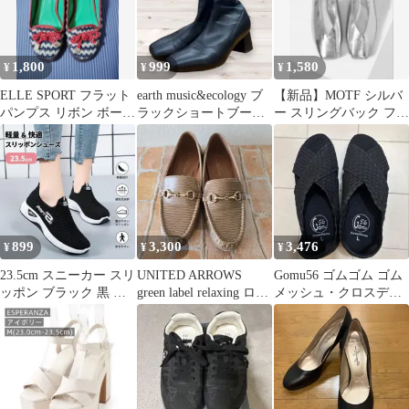
1,800
999
1,580
¥
¥
¥
ELLE SPORT フラット
earth music&ecology ブ
【新品】MOTF シルバ
パンプス リボン ボーダ
ラックショートブーツ
ー スリングバック フラ
ー
LL
ットシューズ
899
3,300
3,476
¥
¥
¥
23.5cm スニーカー スリ
UNITED ARROWS
Gomu56 ゴムゴム ゴム
ッポン ブラック 黒 レ
green label relaxing ロー
メッシュ・クロスデザ
ディース 運動靴 スポー
ファー
インシューズ ブラッ
ツ
ク L