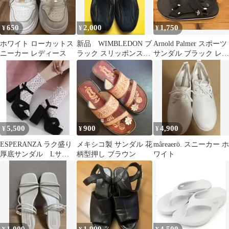
650
2,000
1,750
¥
¥
¥
ホワイト ローカットス
新品 WIMBLEDON ブ
Arnold Palmer スポーツ
ニーカー レディース
ラック スリッポンスニ
サンダル ブラック レデ
ーカー
ィースMサイズ
5,500
900
4,900
¥
¥
¥
ESPERANZA ラク盛り
メキシコ製 サンダル 花
mâreaerö. スニーカー ホ
厚底サンダル Lサイ
柄型押し ブラウン
ワイト
ズ