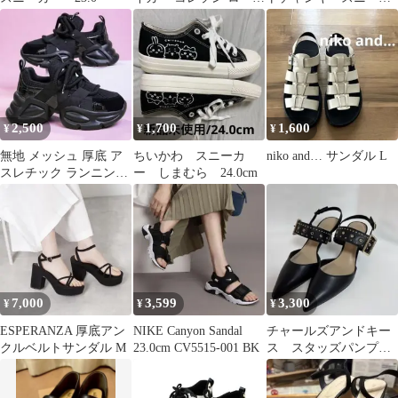
エナメル ネイビー
ー スウェードベージュ
22cm 日本製
Lサイズ
2,500
1,700
1,600
¥
¥
¥
無地 メッシュ 厚底 ア
ちいかわ スニーカ
niko and… サンダル L
スレチック ランニング
ー しまむら 24.0cm
シューズ ダッドスニー
カー
7,000
3,599
3,300
¥
¥
¥
ESPERANZA 厚底アン
NIKE Canyon Sandal
チャールズアンドキー
クルベルトサンダル M
23.0cm CV5515-001 BK
ス スタッズパンプス
ブラック