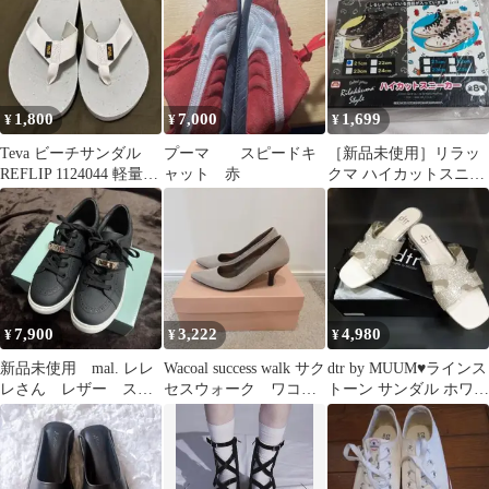
22.5～23
1,800
7,000
1,699
¥
¥
¥
Teva ビーチサンダル
プーマ スピードキ
［新品未使用］リラッ
REFLIP 1124044 軽量
ャット 赤
クマ ハイカットスニー
トング EVA
カー 21cm
7,900
3,222
4,980
¥
¥
¥
新品未使用 mal. レレ
Wacoal success walk サク
dtr by MUUM♥ラインス
レさん レザー スニ
セスウォーク ワコー
トーン サンダル ホワイ
ーカー ブラック 25セ
ル
ト♥Мサイズ♥送料込み
ンチ