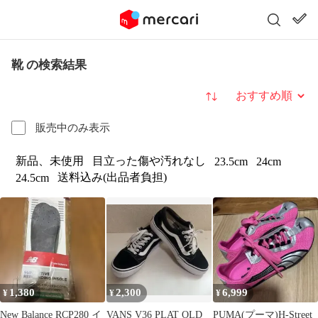
靴 の検索結果
並び替え
販売中のみ表示
新品、未使用
目立った傷や汚れなし
23.5cm
24cm
送料込み(出品者負担)
24.5cm
1,380
2,300
6,999
¥
¥
¥
New Balance RCP280 イ
VANS V36 PLAT OLD
PUMA(プーマ)H-Street