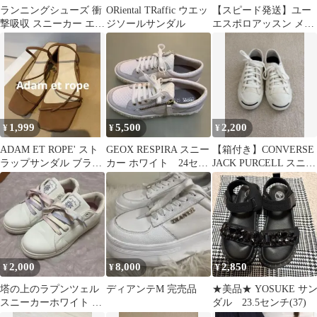
ランニングシューズ 衝
ORiental TRaffic ウエッ
【スピード発送】ユー
撃吸収 スニーカー エア
ジソールサンダル
エスポロアッスン メリ
クッション シークレッ
ージェーン フラットシ
ト
ューズ M
1,999
5,500
2,200
¥
¥
¥
ADAM ET ROPE' スト
GEOX RESPIRA スニー
【箱付き】CONVERSE
ラップサンダル ブラウ
カー ホワイト 24セン
JACK PURCELL スニー
ン
チ
カー 22.5cm
2,000
8,000
2,850
¥
¥
¥
塔の上のラプンツェル
ディアンテM 完売品
★美品★ YOSUKE サ
スニーカーホワイト パ
ダル 23.5センチ(37)
ステルカラーしまむら