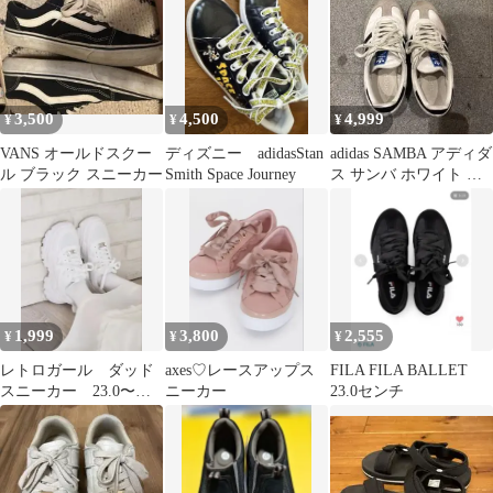
3,500
4,500
4,999
¥
¥
¥
VANS オールドスクー
ディズニー adidasStan
adidas SAMBA アディダ
ル ブラック スニーカー
Smith Space Journey
ス サンバ ホワイト ブ
ラック
1,999
3,800
2,555
¥
¥
¥
レトロガール ダッド
axes♡レースアップス
FILA FILA BALLET
スニーカー 23.0〜
ニーカー
23.0センチ
23.5cm