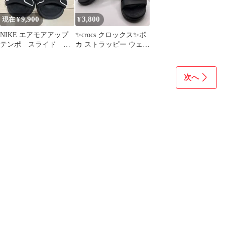
9,900
3,800
現在 ¥
¥
NIKE エアモアアップ
✨crocs クロックス✨ボ
テンポ スライド サ
カ ストラッピー ウェッ
ンダル 24センチ 正
ジ サンダル ブラック
規店購入
次へ