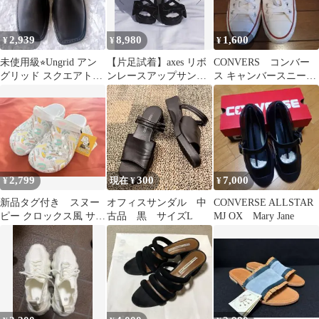
2,939
8,980
1,600
¥
¥
¥
未使用級⭐︎Ungrid アン
【片足試着】axes リボ
CONVERS コンバー
グリッド スクエアトゥ
ンレースアップサンダ
ス キャンバースニーカ
ミュール［A170］
ル Lサイズ
ー23.5cm クラシックタ
グ
2,799
300
7,000
¥
現在 ¥
¥
新品タグ付き スヌー
オフィスサンダル 中
CONVERSE ALLSTAR
ピー クロックス風 サン
古品 黒 サイズL
MJ OX Mary Jane
ダル 24cm