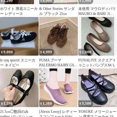
2,200
4,000
2,980
¥
¥
¥
ホワイト 厚底スニーカ
& Other Stories サンダ
未使用 マウロディバリ
ー レディース
ル ブラック 25㎝
MAURO de BARI スエ
ード サンダル
9,000
4,999
2,000
¥
¥
¥
le coq sportif スニーカ
PUMA プーマ
FUNALIVE スクエアト
ー ネイビー
PALERMO HAIRY GS
ゥニットパンプスＭ/Ｌ
ブラウン
1,590
1,380
3,500
¥
¥
¥
21.5㎝◯数回のみ
[Alexis Leroy] レディー
YOSUKE メリージェー
welleg バレエシューズ
スコンフォートかかと
ン 厚底スニーカー 24.0