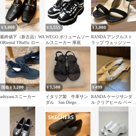
3,000
3,555
3,000
¥
¥
¥
最終値下（新古品）WA
WEGO ボリュームソー
RANDA アンクルスト
ORiental TRaffic ローフ
ルスニーカー 厚底
ラップ ウェッジソール
ァー ブラック
サンダル ブラック
3,200
3,500
499
現在 ¥
¥
¥
ashiyasuスニーカー
イタリア製 牛革サン
RANDA ケージサンダ
ダル San Diego
ル クリアヒール ベージ
original
ュ 23cm 22.5cm