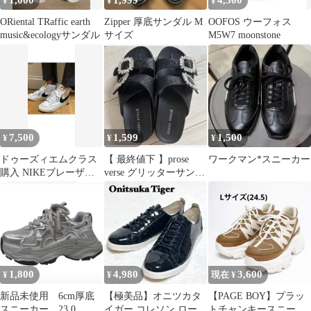
1,000
1,999
4,500
¥
¥
¥
ORiental TRaffic earth
Zipper 厚底サンダル M
OOFOS ウーフォス
music&ecologyサンダル
サイズ
M5W7 moonstone
7,500
1,599
1,500
¥
¥
¥
ドゥーズィエムクラス
【 最終値下 】prose
ワークマン*スニーカー
購入 NIKEブレーザー
verse グリッターサンダ
ハイカット24.5㎝
ル 黒
1,800
4,980
3,600
¥
¥
現在 ¥
新品未使用 6cm厚底
【極美品】オニツカタ
【PAGE BOY】プラッ
スニーカー 23.0
イガー コレソン ロー
トチャンキースニーカ