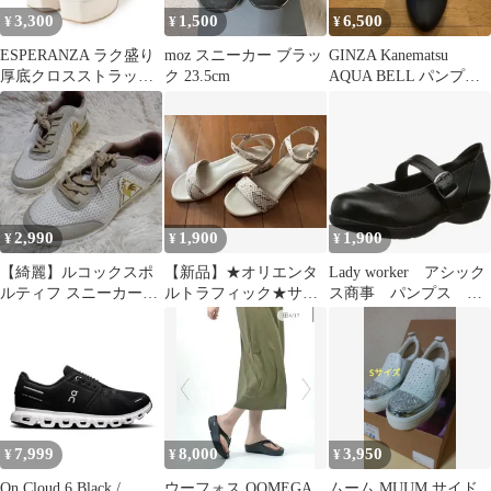
3,300
1,500
6,500
¥
¥
¥
ESPERANZA ラク盛り
moz スニーカー ブラッ
GINZA Kanematsu
厚底クロスストラップ
ク 23.5cm
AQUA BELL パンプス
サンダル アイボリー M
ブラック
2,990
1,900
1,900
¥
¥
¥
【綺麗】ルコックスポ
【新品】★オリエンタ
Lady worker アシック
ルティフ スニーカー
ルトラフィック★サン
ス商事 パンプス
24cm le coq sportif
ダル パイソン柄★Sサ
22.5cm
イズ★
7,999
8,000
3,950
¥
¥
¥
On Cloud 6 Black /
ウーフォス OOMEGA
ムーム MUUM サイド