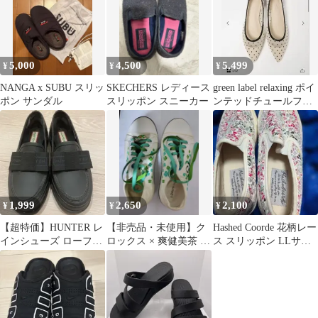
5,000
4,500
5,499
¥
¥
¥
NANGA x SUBU スリッ
SKECHERS レディース
green label relaxing ポイ
ポン サンダル
スリッポン スニーカー
ンテッドチュールフラ
ットシューズ
1,999
2,650
2,100
¥
¥
¥
【超特価】HUNTER レ
【非売品・未使用】ク
Hashed Coorde 花柄レー
インシューズ ローファ
ロックス × 爽健美茶 コ
ス スリッポン LLサイ
ー ブラック
ラボスニーカー 24cm
ズ
白