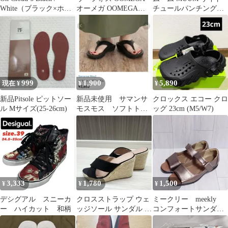
White（ブラック×ホワ
オーメガ OOMEGA
チュールパンチングス
イト）
OOLALA
リッポンスニーカー
（WH）軽量
999
1,900
5,890
現在 ¥
¥
¥
新品Pitsole ピットソー
新品未使用 サマンサ
クロックス エコー クロ
ル Mサイズ(25-26cm)
モスモス ソフトトン
ッグ 23cm (M5/W7)
グサンダル 黒 ブラ
ック
3,333
1,780
1,500
¥
¥
¥
デシグアル スニーカ
クロスストラップ ウェ
ミークリー meekly
ー ハイカット 和柄
ッジソール サンダル ブ
コンフォートサンダ
ラック、ジュート、
ル EEEE ブロンズ