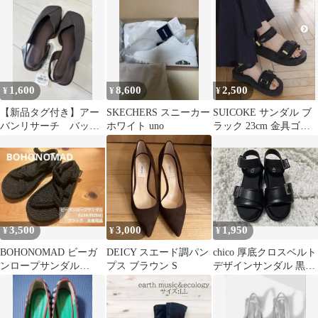
吉田さんファミリー
1,600
8,600
2,500
¥
¥
¥
【新品タグ付き】アー
SKECHERS スニーカー
SUICOKE サンダル ブ
バンリサーチ バック
ホワイト uno
ラック 23cm 金具ゴー
スリングフラットシュ
ルド ベイクルーズ
ーズ Mサイズ
3,500
3,000
1,950
¥
¥
¥
BOHONOMAD ビーガ
DEICY スエード調パン
chico 厚底クロスベルト
ンロープサンダル
プス ブラウン S
デザインサンダル 黒
EU39(約25㎝)BLACK未
M 厚底サンダル
使用品