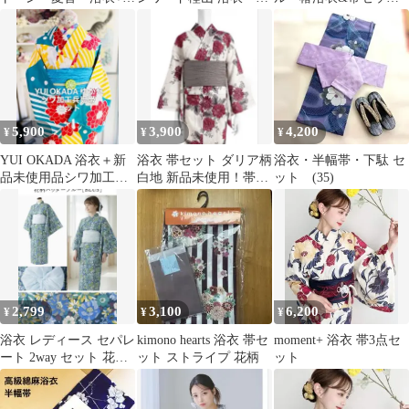
バーシブル半幅帯セッ
帯・下駄3点セット
ト gi1603
ト オトナ浴衣
5,900
3,900
4,200
¥
¥
¥
YUI OKADA 浴衣＋新
浴衣 帯セット ダリア柄
浴衣・半幅帯・下駄 セ
品未使用品シワ加工兵
白地 新品未使用！帯付
ット (35)
児帯
き
2,799
3,100
6,200
¥
¥
¥
浴衣 レディース セパレ
kimono hearts 浴衣 帯セ
moment+ 浴衣 帯3点セ
ート 2way セット 花柄
ット ストライプ 花柄
ット
パウダーブルー