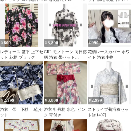
衣・帯セット
衣 fy036 GRL
下駄付き フリーサイズ
800
3,800
990
¥
¥
¥
レディース 甚平 上下セ
GRL モノトーン 向日葵
花柄レースカバー ホワ
ット 花柄 ブラック
柄 浴衣 帯セット
イト 浴衣小物
gi1507
2,999
3,800
2,999
¥
¥
¥
浴衣 帯 下駄 3点セ
浴衣 牡丹柄 水色×ピン
ストライプ菊浴衣セッ
ット
ク 帯付き
ト[gi1407]