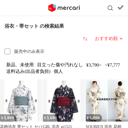
浴衣・帯セット の検索結果
並び替え
販売中のみ表示
新品、未使用
目立った傷や汚れなし
¥3,790~
~¥7,777
送料込み(出品者負担)
個人
3,800
3,600
5,000
¥
¥
¥
花柄浴衣 帯セット セパ
GRL 浴衣 gi1521
SOUBIEN 浴衣 花柄