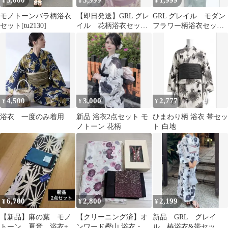
5,000
3,999
1,999
¥
¥
¥
モノトーンバラ柄浴衣
【即日発送】GRL グレ
GRL グレイル モダン
セット[tu2130]
イル 花柄浴衣セット
フラワー柄浴衣セット
[fy038] 浴衣・帯セッ
[gi1320] 浴衣
ト 新品
4,500
3,000
2,777
¥
¥
¥
浴衣 一度のみ着用
新品 浴衣2点セット モ
ひまわり柄 浴衣 帯セッ
ノトーン 花柄
ト 白地
6,700
2,800
2,199
¥
¥
¥
【新品】麻の葉 モノ
【クリーニング済】オ
新品 GRL グレイ
トーン 夏音 浴衣+リ
ンワード樫山 浴衣・
ル 椿浴衣&帯セッ