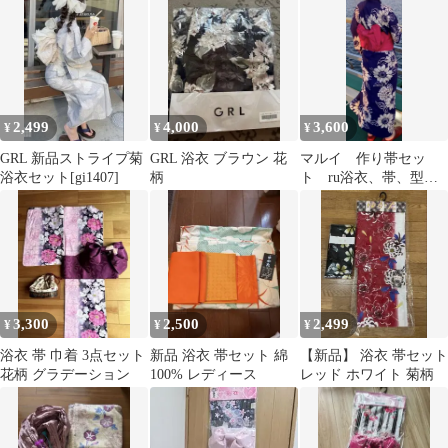
2,499
4,000
3,600
¥
¥
¥
GRL 新品ストライプ菊
GRL 浴衣 ブラウン 花
マルイ 作り帯セッ
浴衣セット[gi1407]
柄
ト ru浴衣、帯、型リ
ボン3点セット 簡易着
用式浴衣
3,300
2,500
2,499
¥
¥
¥
浴衣 帯 巾着 3点セット
新品 浴衣 帯セット 綿
【新品】 浴衣 帯セット
花柄 グラデーション
100% レディース
レッド ホワイト 菊柄