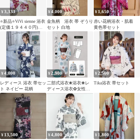
3,333
4,000
1,650
¥
¥
¥
⭐️新品⭐️ViVi sienne 浴衣
金魚柄 浴衣 帯 ぞうり
赤い花柄浴衣・肌着
(定価１９４４０円)浴
セット 白地
黄色帯セット
衣以外はサービス
4,000
2,900
2,500
¥
¥
¥
レディース 浴衣 帯セッ
二部式浴衣❀浴衣❀レ
Tika浴衣 帯セット
ト ネイビー 花柄
ディース浴衣✿女性浴
衣✿浴衣のみ✿夏祭り❀
花火大会❀夕涼み
13,500
4,800
1,800
¥
¥
¥