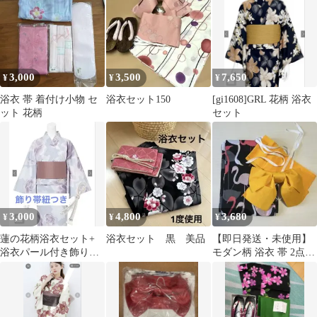
け帯 ピンク
3,000
3,500
7,650
¥
¥
¥
浴衣 帯 着付け小物 セ
浴衣セット150
[gi1608]GRL 花柄 浴衣
ット 花柄
セット
3,000
4,800
3,680
¥
¥
¥
蓮の花柄浴衣セット+
浴衣セット 黒 美品
【即日発送・未使用】
浴衣パール付き飾り帯
モダン柄 浴衣 帯 2点セ
紐
ット フラミンゴ 黒 か
らし色