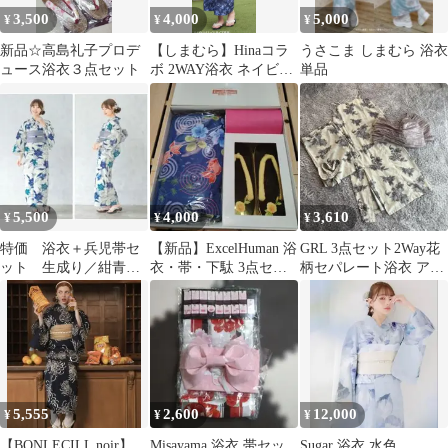
3,500
4,000
5,000
¥
¥
¥
新品☆高島礼子プロデ
【しまむら】Hinaコラ
うさこま しまむら 浴衣
ュース浴衣３点セット
ボ 2WAY浴衣 ネイビー
単品
【LL〜3L】
5,500
4,000
3,610
¥
¥
¥
特価 浴衣＋兵児帯セ
【新品】ExcelHuman 浴
GRL 3点セット2Way花
ット 生成り／紺青／
衣・帯・下駄 3点セッ
柄セパレート浴衣 アイ
水色／百合／花柄／細
ト ☆ブローチ付き☆
ボリー
ストライプ 吸汗速乾
5,555
2,600
12,000
¥
¥
¥
【BONLECILL noir】
Misayama 浴衣 帯セッ
Sugar 浴衣 水色