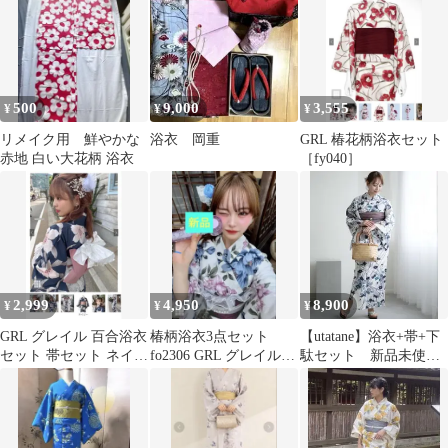
500
9,000
3,555
¥
¥
¥
リメイク用 鮮やかな
浴衣 岡重
GRL 椿花柄浴衣セット
赤地 白い大花柄 浴衣
［fy040］
2,999
4,950
8,900
¥
¥
¥
GRL グレイル 百合浴衣
椿柄浴衣3点セット
【utatane】浴衣+帯+下
セット 帯セット ネイビ
fo2306 GRL グレイル
駄セット 新品未使用
ー 花柄
帯 浴衣 新品 未開封
品 国内染色