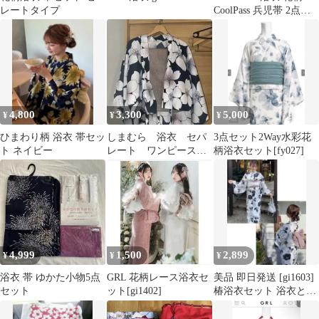
レートタイプ
CoolPass 兵児帯 2点セ
ット
4,800
3,300
5,000
¥
¥
¥
ひまわり柄 浴衣 帯セッ
しまむら 浴衣 セパ
3点セット2Way水彩花
ト ネイビー
レート ワンピース
柄浴衣セット[fy027]
ネイビー ピンク
4,999
1,500
2,899
¥
¥
¥
浴衣 帯 ゆかた小物5点
GRL 花柄レース浴衣セ
美品 即日発送 [gi1603]
セット
ット[gi1402]
椿浴衣セット 浴衣と帯
セット（ピンク）