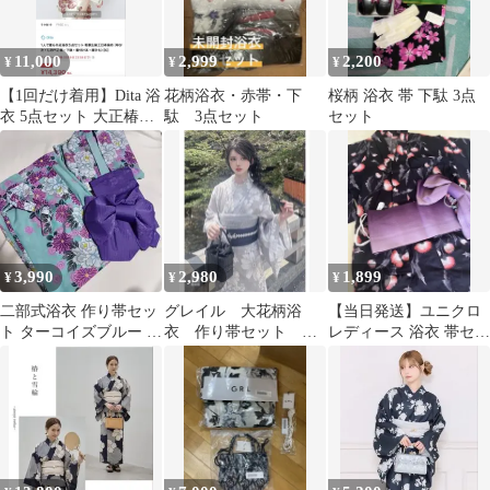
11,000
2,999
2,200
¥
¥
¥
【1回だけ着用】Dita 浴
花柄浴衣・赤帯・下
桜柄 浴衣 帯 下駄 3点
衣 5点セット 大正椿流
駄 3点セット
セット
れ 生成り
3,990
2,980
1,899
¥
¥
¥
二部式浴衣 作り帯セッ
グレイル 大花柄浴
【当日発送】ユニクロ
ト ターコイズブルー 花
衣 作り帯セット 新
レディース 浴衣 帯セッ
柄
品
ト あざみ柄 ネイビー