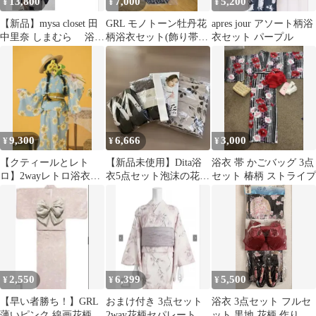
13,800
7,000
5,200
¥
¥
¥
【新品】mysa closet 田
GRL モノトーン牡丹花
apres jour アソート柄浴
中里奈 しまむら 浴衣
柄浴衣セット(飾り帯紐
衣セット パープル
セパレート浴衣2点
&ミニバックセット売
り)
9,300
6,666
3,000
¥
¥
¥
【クティールとレト
【新品未使用】Dita浴
浴衣 帯 かごバッグ 3点
ロ】2wayレトロ浴衣セ
衣5点セット泡沫の花し
セット 椿柄 ストライプ
ット
らべ（墨） 帯・下駄付
き完売人気柄
2,550
6,399
5,500
¥
¥
¥
【早い者勝ち！】GRL
おまけ付き 3点セット
浴衣 3点セット フルセ
薄いピンク 線画花柄 浴
2way花柄セパレート浴
ット 黒地 花柄 作り帯