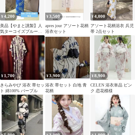
4,200
3,500
4,000
¥
¥
¥
美品【やまと誂製】人
apres jour アソート花柄
アソート花柄浴衣 兵児
気ターコイズブルー浴
浴衣セット
帯 2点セット
衣3点セット 花火 菊柄
帯飾り付き
1,700
3,900
8,900
¥
¥
¥
きらみやび 浴衣 帯セッ
浴衣 帯セット 白地 青
CELEN 浴衣単品 ピン
ト 綿100% パープル
花柄
ク 恋花模様