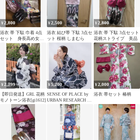
2,800
2,500
2,800
¥
¥
¥
浴衣 帯 下駄 巾着 4点
浴衣 結び帯 下駄 3点セ
浴衣 帯 下駄 3点セット
セット 身長高め女子
ット 桜柄 しまむら
花柄ストライプ 美品
向き
2,799
5,200
2,000
¥
¥
¥
【即日発送】GRL 花柄
SENSE OF PLACE by
浴衣 帯セット 椿柄
モノトーン浴衣[gi1612]
URBAN RESEARCH 浴
衣 セット