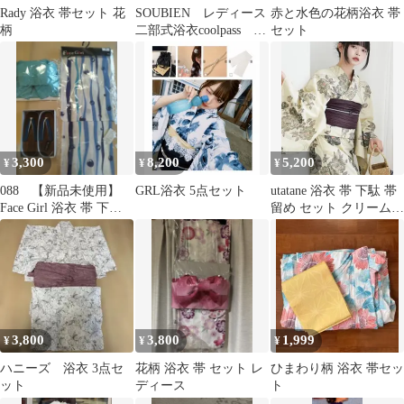
Rady 浴衣 帯セット 花
SOUBIEN レディース
赤と水色の花柄浴衣 帯
柄
二部式浴衣coolpass 兵
セット
児帯セット
3,300
8,200
5,200
¥
¥
¥
088 【新品未使用】
GRL浴衣 5点セット
utatane 浴衣 帯 下駄 帯
Face Girl 浴衣 帯 下駄 3
留め セット クリーム色
点セット ブルー
ボタン柄
3,800
3,800
1,999
¥
¥
¥
ハニーズ 浴衣 3点セ
花柄 浴衣 帯 セット レ
ひまわり柄 浴衣 帯セッ
ット
ディース
ト