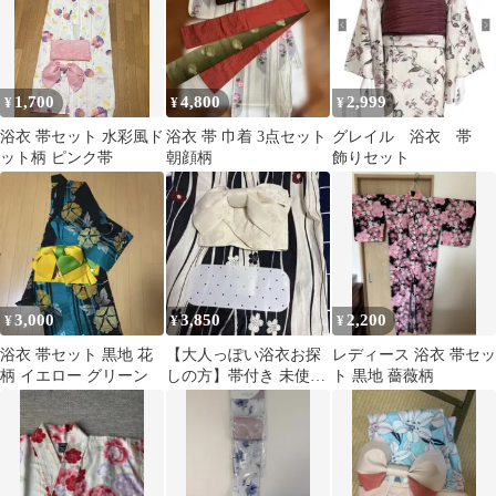
1,700
4,800
2,999
¥
¥
¥
浴衣 帯セット 水彩風ド
浴衣 帯 巾着 3点セット
グレイル 浴衣 帯
ット柄 ピンク帯
朝顔柄
飾りセット
3,000
3,850
2,200
¥
¥
¥
浴衣 帯セット 黒地 花
【大人っぽい浴衣お探
レディース 浴衣 帯セッ
柄 イエロー グリーン
しの方】帯付き 未使用
ト 黒地 薔薇柄
レディース浴衣椿柄ス
トライプ