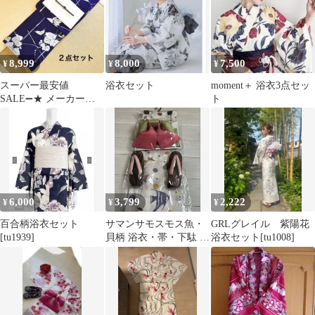
8,999
8,000
7,500
¥
¥
¥
スーパー最安値
浴衣セット
moment＋ 浴衣3点セッ
SALE➖★ メーカー完
ト
売品！高級綿麻浴衣と
半幅帯のセット
6,000
3,799
2,222
¥
¥
¥
百合柄浴衣セット
サマンサモスモス魚・
GRLグレイル 紫陽花
[tu1939]
貝柄 浴衣・帯・下駄 3
浴衣セット[tu1008]
点セット フリーサイズ