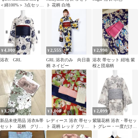
＜綿100%＞ 3点セット
ト 花柄 白地
アソート柄レトロ浴衣
4,000
2,555
2,990
¥
¥
¥
浴衣 GRL
GRL 浴衣のみ 向日葵
浴衣 帯セット 紺地 紫
柄 ネイビー
桜と団扇柄
3,700
3,000
2,099
¥
¥
¥
新品未使用品 浴衣&帯
レディース 浴衣 帯セッ
紫陽花柄 浴衣・帯セッ
セット 花柄 グリー
ト 花柄 レッド グリー
ト グレー・一度だけ着
ン 綿100% 簡単 つ
ン
用