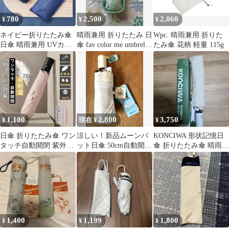
780
2,500
2,060
¥
¥
¥
ネイビー折りたたみ傘
晴雨兼用 折りたたみ 日
Wpc. 晴雨兼用 折りた
日傘 晴雨兼用 UVカッ
傘 fav color me umbrella
たみ傘 花柄 軽量 115g
ト 軽量 コンパクト ス
グリーン
マホサイズ
1,100
2,800
3,750
¥
現在 ¥
¥
日傘 折りたたみ傘 ワン
涼しい！新品ムーンバ
KONCIWA 形状記憶日
タッチ自動開閉 紫外線
ット日傘 50cm自動開閉
傘 折りたたみ傘 晴雨兼
対策 晴雨兼用 超軽量
遮光100% 遮熱 晴雨兼
用
ピンク
用
1,400
1,199
1,800
¥
¥
¥