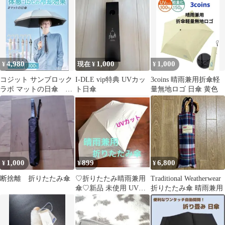
骨組み
ンパクト
4,980
1,000
1,000
¥
現在 ¥
¥
コジット サンブロック
I-DLE vip特典 UVカッ
3coins 晴雨兼用折傘軽
ラボ マットの日傘 晴
ト日傘
量無地ロゴ 日傘 黄色
雨兼用 2段2way ブル
ー
1,000
899
6,800
¥
¥
¥
断捨離 折りたたみ傘
♡折りたたみ晴雨兼用
Traditional Weatherwear
傘♡新品 未使用 UVカ
折りたたみ傘 晴雨兼用
ット