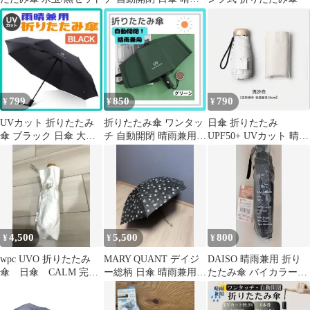
兼用 UV 紫外線 黒 ブラ
ック
799
850
790
¥
¥
¥
UVカット 折りたたみ
折りたたみ傘 ワンタッ
日傘 折りたたみ
傘 ブラック 日傘 大き
チ 自動開閉 晴雨兼用
UPF50+ UVカット 晴雨
い レディース メンズ
紫外線 黒 UV グリーン
兼用 軽量 遮光 超軽量
開閉
外出
4,500
5,500
800
¥
¥
¥
wpc UVO 折りたたみ
MARY QUANT デイジ
DAISO 晴雨兼用 折り
傘 日傘 CALM 完全
ー総柄 日傘 晴雨兼用
たたみ傘 バイカラー
遮光100% ウーボ
マリクワ
50cm