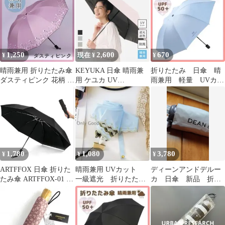
ス
1,250
2,600
670
¥
現在 ¥
¥
晴雨兼用 折りたたみ傘
KEYUKA 日傘 晴雨兼
折りたたみ 日傘 晴
ダスティピンク 花柄 雨
用 ケユカ UV
雨兼用 軽量 UVカッ
傘 日傘 紫外線対策 UV
PROTECTION
ト 遮光100％ コンパ
カット
クト 新品 青
1,780
1,080
3,780
¥
¥
¥
ARTFFOX 日傘 折りた
晴雨兼用 UVカット
ディーンアンドデルー
たみ傘 ARTFFOX-01 晴
一級遮光 折りたたみ
カ 日傘 新品 折り
雨兼用 軽量
傘 星柄刺繍 軽量 コン
畳み傘 晴雨兼用 シ
パクト 日傘
ルバーグレー