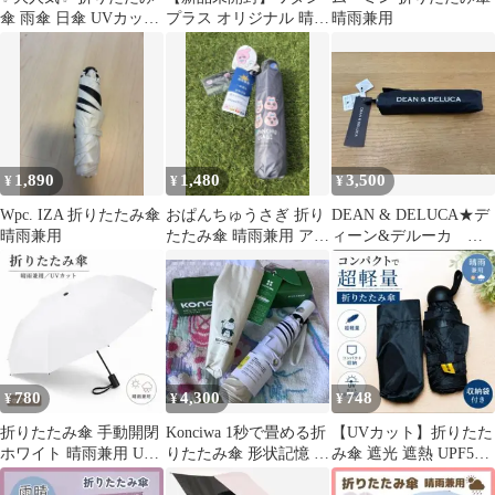
傘 雨傘 日傘 UVカット
プラス オリジナル 晴雨
晴雨兼用
遮光 晴雨兼用 黒 スト
兼用折りたたみ傘 ピン
ライプ
ク
1,890
1,480
3,500
¥
¥
¥
Wpc. IZA 折りたたみ傘
おぱんちゅうさぎ 折り
DEAN & DELUCA★デ
晴雨兼用
たたみ傘 晴雨兼用 アク
ィーン&デルーカ 折
リルキーホルダー付き
り畳み傘 黒 晴雨兼用
未使用
780
4,300
748
¥
¥
¥
折りたたみ傘 手動開閉
Konciwa 1秒で畳める折
​【UVカット】折りたた
ホワイト 晴雨兼用 UV
りたたみ傘 形状記憶 晴
み傘 遮光 遮熱 UPF50+
カット メンズ レディー
雨兼用 UVカット100%
晴雨兼用 軽量 黒