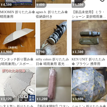
4,500
400
6,500
¥
¥
¥
MOOMIN 折りたたみ傘
agnes b. 折りたたみ傘
【新品未使用】ミラ・
晴雨兼用
収納袋付き
ショーン 楽折晴雨兼用
傘
1,900
790
1,500
¥
¥
¥
ワンタッチ折り畳み傘
nifty colors 折りたたみ
KEN UNIT 折りたたみ
(晴雨兼用)／スポーツ
日傘 晴雨兼用 遮光 シ
傘 ブラウン 携帯用
観戦 折り畳み傘
ルバー×ブラック
1,120
1,200
3,980
¥
¥
¥
✨大人気✨ 折りたたみ
【新品未開封】ワタシ
ムーミン 折りたたみ傘