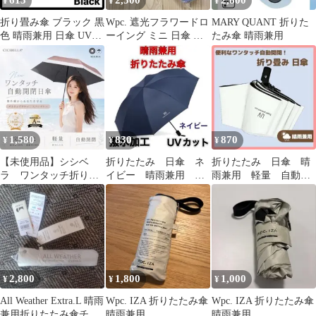
615
2,500
2,800
¥
¥
¥
折り畳み傘 ブラック 黒
Wpc. 遮光フラワードロ
MARY QUANT 折りた
色 晴雨兼用 日傘 UVカ
ーイング ミニ 日傘 折
たみ傘 晴雨兼用
ット 軽量 紫外線 8本骨
りたたみ傘 晴雨兼用
組み
1,580
830
870
¥
¥
¥
【未使用品】シシベ
折りたたみ 日傘 ネ
折りたたみ 日傘 晴
ラ ワンタッチ折りた
イビー 晴雨兼用 完
雨兼用 軽量 自動開
たみ日傘 ダスティブ
全遮光 UV メンズ
閉 UVカット 遮光
ラウン×スノーグレー
軽量 コンパクト
100％ 紫外線 白
2,800
1,800
1,000
¥
¥
¥
All Weather Extra.L 晴雨
Wpc. IZA 折りたたみ傘
Wpc. IZA 折りたたみ傘
兼用折りたたみ傘チェ
晴雨兼用
晴雨兼用