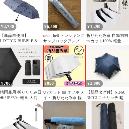
2,780
6,500
1,290
¥
¥
¥
【新品未使用】
mont-bell トレッキング
折りたたみ傘 自動開閉
LIXTICK BUBBLE &
サンブロックアンブレ
uvカット100% 軽量 晴
ARROW UMBRELLA
ラ 55
雨兼用 ホワイト
780
850
2,980
¥
¥
¥
晴雨兼用 折りたたみ日
UVカット 白 オフホワ
【新品タグ付】NINA
傘 UPF50+ 軽量 大判 遮
イト 折りたたみ傘 軽量
RICCI ニナリッチ 晴雨
熱 撥水 ブラック 黒
晴雨兼用 自動 日傘 紫
兼用 折りたたみ傘 遮光
外線
紺