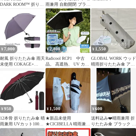
DARK ROOM™ 折りた
雨兼用 自動開閉 ブラッ
たみ傘✨️猛暑対策
ク
7,000
2,800
1,550
¥
¥
¥
耐風 折りたたみ傘 雨天
Radicool RCP1 中古
GLOBAL WORK ウッド
未使用 COKAGE+
品。 高遮熱、 UV カッ
晴雨折りたたみ傘 アイ
ACTIVE 耐風 55cm
ト、 高遮光
ボリードット
950
1,500
600
¥
¥
¥
12本骨 折りたたみ傘 晴
★新品未使用
送料込み❤️晴雨兼用 折
雨兼用 UVカット100%
★CICIBELLA 晴雨兼用
りたたみ傘 ブラック ロ
直径108cm
折りたたみ傘 ライラッ
ーズ柄
クアッシュ