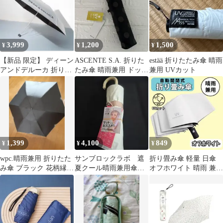
3,999
1,200
1,500
¥
¥
¥
【新品 限定】 ディーン
ASCENTE S.A. 折りた
estää 折りたたみ傘 晴雨
アンドデルーカ 折り畳
たみ傘 晴雨兼用 ドット
兼用 UVカット
み傘 晴雨兼用 シル
柄
バーグレー最安
1,399
4,100
849
¥
¥
¥
wpc.晴雨兼用 折りたた
サンブロックラボ 遮
折り畳み傘 軽量 日傘
み傘 ブラック 花柄縁取
夏クール晴雨兼用傘 3
オフホワイト 晴雨 兼用
り
段折りたたみ傘 マット
自動 紫外線 UVカット
の日傘