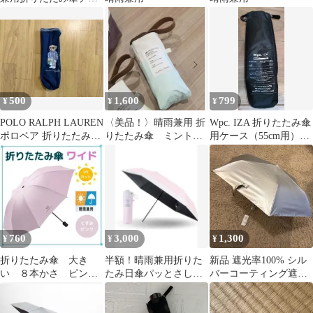
ック
500
1,600
799
¥
¥
¥
POLO RALPH LAUREN
〈美品！〉晴雨兼用 折
Wpc. IZA 折りたたみ傘
ポロベア 折りたたみ傘
りたたみ傘 ミント
用ケース（55cm用）ブ
晴雨兼用
UVカット率100%
ラック
760
3,000
1,300
¥
¥
¥
折りたたみ傘 大き
半額！晴雨兼用折りた
新品 遮光率100% シル
い ８本かさ ピン
たみ日傘パッとさし
バーコーティング遮熱
ク 晴雨兼用 UVカッ
て、サッとしまえる傘
遮光折りたたみ傘
ト レディースメンズ
コワザ(kowaza)