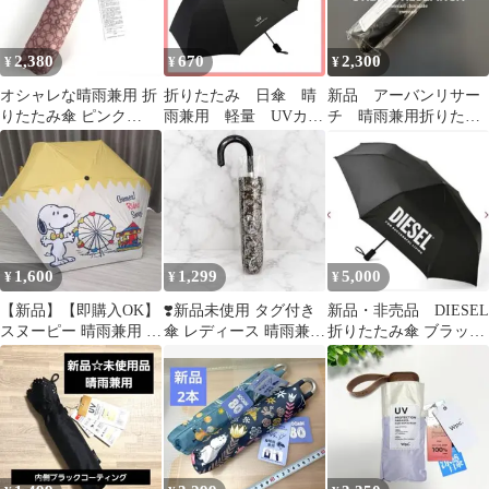
2,380
670
2,300
¥
¥
¥
オシャレな晴雨兼用 折
折りたたみ 日傘 晴
新品 アーバンリサー
りたたみ傘 ピンク
雨兼用 軽量 UVカッ
チ 晴雨兼用折りたた
B1557
ト 遮光100％ コンパ
み傘 ブラック レデ
クト 新品 黒
ィース軽量コンパクト
1,600
1,299
5,000
¥
¥
¥
【新品】【即購入OK】
❣️新品未使用 タグ付き
新品・非売品 DIESEL
スヌーピー 晴雨兼用 折
傘 レディース 晴雨兼用
折りたたみ傘 ブラック
りたたみ傘
傘 ルシア 折り畳み傘
ロゴ
ブラウン