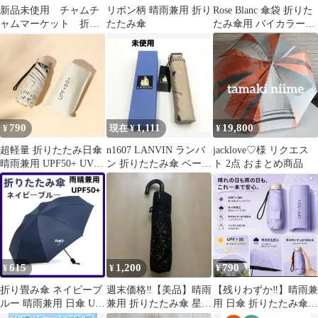
新品未使用 チャムチ
リボン柄 晴雨兼用 折り
Rose Blanc 傘袋 折りた
ャムマーケット 折り
たたみ傘
たみ傘用 バイカラー
たたみ傘 2本セット
袋のみ
雨晴兼用 耐風
790
1,111
19,800
¥
現在 ¥
¥
超軽量 折りたたみ日傘
n1607 LANVIN ランバ
jacklove♡様 リクエス
晴雨兼用 UPF50+ UVカ
ン 折りたたみ傘 ベージ
ト 2点 おまとめ商品
ット コンパクトベージ
ュ 未使用 小物
ュ
615
1,200
790
¥
¥
¥
折り畳み傘 ネイビーブ
週末価格‼️【美品】晴雨
【残りわずか‼︎】晴雨兼
ルー 晴雨兼用 日傘 UV
兼用 折りたたみ傘 星座
用 日傘 折りたたみ傘
カット 軽量 紫外線 8本
柄
UVカット 遮光 軽量 コ