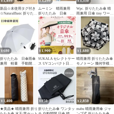
1,499
3,299
3,350
¥
¥
¥
新品☆未使用タグ付き
ムーミン 晴雨兼用
Wpc. 折りたたみ傘 晴
☆NaturalBasic 折りたた
折りたたみ 日傘 リ
雨兼用 日傘 tiny ワール
み傘晴雨兼用内側ブラ
トルミイ ミムラ姉さ
ドパーティー 傘
ック
ん
680
1,900
1,680
¥
¥
¥
折りたたみ 日傘雨傘
SUKALA セレクトケー
晴雨兼用 折りたたみ傘
兼用 軽量 手動開
ス UVコンパクト日傘
モノトーン 幾何学模
閉 遮光99％ UVカッ
ベージュ
様 新品未使用
ト 紫外線カット
1,400
850
2,850
¥
¥
¥
★美品★ 晴雨兼用 折り
折りたたみ傘 ワンタッ
mabu 晴雨兼用傘 ジャ
たたみ傘 水玉/黒セット
チ 自動開閉 日傘 晴雨
ンプ式 折りたたみ傘