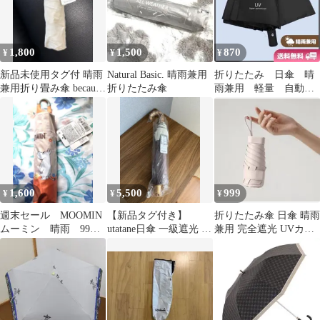
1,800
1,500
870
¥
¥
¥
新品未使用タグ付 晴雨
Natural Basic. 晴雨兼用
折りたたみ 日傘 晴
兼用折り畳み傘 because
折りたたみ傘
雨兼用 軽量 自動開
オフホワイト
閉 UVカット 遮光
100％ 紫外線 黒
1,600
5,500
999
¥
¥
¥
週末セール MOOMIN
【新品タグ付き】
折りたたみ傘 日傘 晴雨
ムーミン 晴雨 99%
utatane日傘 一級遮光 晴
兼用 完全遮光 UVカッ
カットカラビナ折りた
雨兼用 折りたたみ 2段
ト 軽量 コンパクト ベ
たみ傘
ココア
ージュ