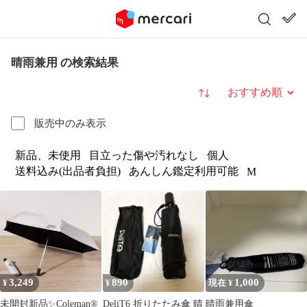
晴雨兼用 の検索結果
並び替え
販売中のみ表示
新品、未使用
目立った傷や汚れなし
個人
送料込み(出品者負担)
あんしん鑑定利用可能
M
3,249
890
1,000
¥
¥
現在 ¥
未開封新品✨️Coleman®
DeliT6 折りたたみ傘 晴
晴雨兼用傘