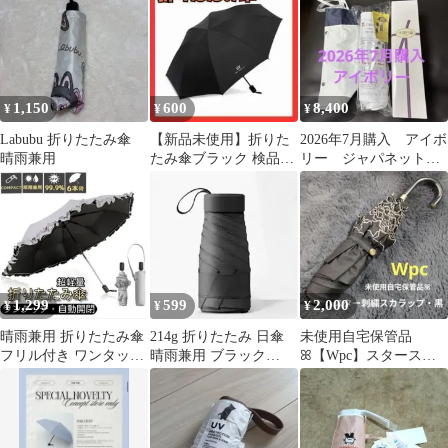
1,150
600
8,400
¥
¥
¥
Labubu 折りたたみ傘
【新品未使用】折りた
2026年7月購入 アイボ
晴雨兼用
たみ傘ブラック 検品済
リー ジャパネットオ
みインポート品
リジナル 帝人アクシ
ア 木陰日傘
1,299
599
2,000
¥
¥
¥
晴雨兼用 折りたたみ傘
214g 折りたたみ 日傘
未使用自宅保管品
フリル付き ワンタッチ
晴雨兼用 ブラック
ꕤ【Wpc】スタースカ
自動開閉 完全遮光 グレ
15cm コンパクト
ラップ・ワールドパー
ー
ティー折りたたみ日傘