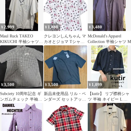
2,999
1,888
3,480
¥
¥
¥
Maul Ruck TAKEO
クレヨンしんちゃん マ
McDonald's Apparel
KIKUCHI 半袖シャツ
カオとジョマ Tシャツ
Collection 半袖シャツ M
ライトブルー
Mサイズ
3,500
3,500
1,099
¥
¥
¥
Subciety 10周年記念 ギ
新品未使用品 リル・ベ
【kutir】 リブ襟柄シャ
ンガムチェック 半袖シ
ンダーズ セットアップ
ツ 半袖 ネイビー L オ
ャツ
チャコールグレー
ーバーサイズ ゆったり