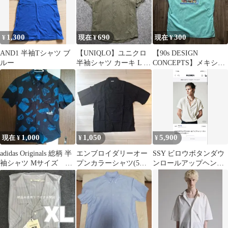
1,300
690
300
¥
現在 ¥
現在 ¥
AND1 半袖Tシャツ ブ
【UNIQLO】ユニクロ
【90s DESIGN
ルー
半袖シャツ カーキ L シ
CONCEPTS】メキシコ
ンプル カジュアル
切手風プリント 開襟シ
ャツ
1,000
1,050
5,900
現在 ¥
¥
¥
adidas Originals 総柄 半
エンブロイダリーオー
SSY ビロウボタンダウ
袖シャツ Mサイズ 古
プンカラーシャツ(5分
ンロールアップヘンリ
着 リメイク
袖) GU 未使用品
ーネックTシャツ