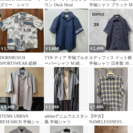
ズリー シャツ
ウン Duck Head
半袖シャツ ブラック M
1,300
1,600
2,499
¥
¥
¥
DORNBUSCH
TYR ティア 半袖プルオ
エディフィス ドット柄
SPORTSWEAR 総柄 半
ーバーシャツ M 綿
半袖シャツ 日本製 38
袖シャツ 42 L〜XL
100% シャンブレー デ
ネイビー 水玉 レトロ
ニム風
1,400
1,980
7,000
¥
¥
¥
ITEMS URBAN
adidasデニムウエスタン
【中古】
RESEARCH 半袖シャツ
風 半袖シャツ
NAMELESSNESS
ベージュ
Ombre Check SHIRT S