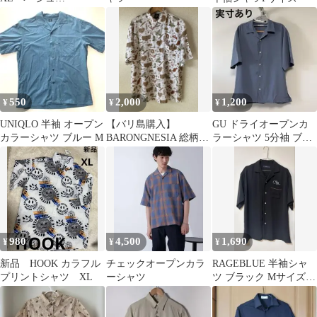
CUBAVERA ピンタック
古着
550
2,000
1,200
¥
¥
¥
UNIQLO 半袖 オープン
【バリ島購入】
GU ドライオープンカ
カラーシャツ ブルー M
BARONGNESIA 総柄
ラーシャツ 5分袖 ブル
半袖シャツ Mサイズ
ー M
980
4,500
1,690
¥
¥
¥
新品 HOOK カラフル
チェックオープンカラ
RAGEBLUE 半袖シャ
プリントシャツ XL
ーシャツ
ツ ブラック Mサイズ
キレイめ