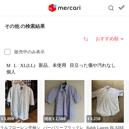
その他 の検索結果
並び替え
販売中のみ表示
新品、未使用
目立った傷や汚れなし
M
L
XL(LL)
個人
3,000
2,500
3,250
¥
現在 ¥
¥
ラルフローレン半袖シ
バーバリーブラックレ
Ralph Lauren BLAIRE