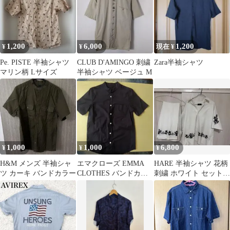
1,200
6,000
1,200
¥
¥
現在 ¥
Pe. PISTE 半袖シャツ
CLUB D'AMINGO 刺繍
Zara半袖シャツ
マリン柄 Lサイズ
半袖シャツ ベージュ M
1,000
1,000
6,800
¥
¥
¥
H&M メンズ 半袖シャ
エマクローズ EMMA
HARE 半袖シャツ 花柄
ツ カーキ バンドカラー
CLOTHES バンドカラ
刺繍 ホワイト セットア
ー半袖シャツ Mブラッ
ップ
ク