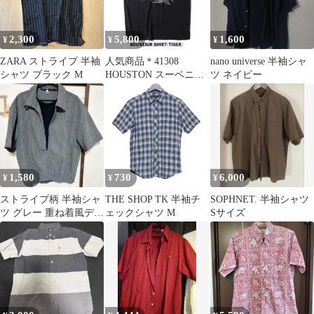
2,300
5,800
1,600
¥
¥
¥
ZARA ストライプ 半袖
人気商品＊41308
nano universe 半袖シャ
シャツ ブラック M
HOUSTON スーベニア
ツ ネイビー
シャツ TIGER XXL
1,580
730
6,000
¥
¥
¥
ストライプ柄 半袖シャ
THE SHOP TK 半袖チ
SOPHNET. 半袖シャツ
ツ グレー 重ね着風デザ
ェックシャツ M
Sサイズ
イン