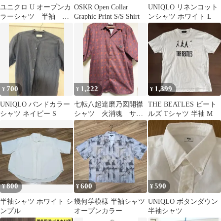
ユニクロ U オープンカ
OSKR Open Collar
UNIQLO リネンコット
ラーシャツ 半袖 イ
Graphic Print S/S Shirt
ンシャツ ホワイト L
エロー Mサイズ
700
1,222
1,399
¥
¥
¥
UNIQLO バンドカラー
七転八起達磨乃図開襟
THE BEATLES ビート
シャツ ネイビー S
シャツ 火消魂 サイ
ルズ Tシャツ 半袖 M
ズＬ
800
600
590
¥
¥
¥
半袖シャツ ホワイト シ
幾何学模様 半袖シャツ
UNIQLO ボタンダウン
ンプル
オープンカラー
半袖シャツ