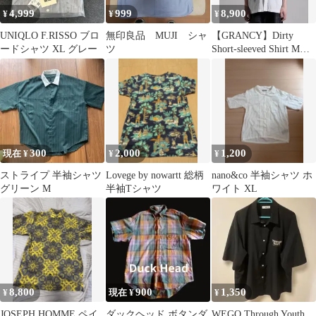
4,999
999
8,900
¥
¥
¥
UNIQLO F.RISSO ブロ
無印良品 MUJI シャ
【GRANCY】Dirty
ードシャツ XL グレー
ツ
Short-sleeved Shirt Mサ
イズ
300
2,000
1,200
現在 ¥
¥
¥
ストライプ 半袖シャツ
Lovege by nowartt 総柄
nano&co 半袖シャツ ホ
グリーン M
半袖Tシャツ
ワイト XL
8,800
900
1,350
¥
現在 ¥
¥
JOSEPH HOMME ペイ
ダックヘッド ボタンダ
WEGO Through Youth