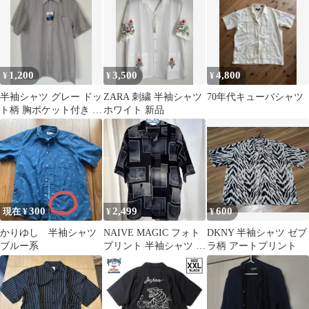
1,200
3,500
4,800
¥
¥
¥
半袖シャツ グレー ドッ
ZARA 刺繍 半袖シャツ
70年代キューバシャツ
ト柄 胸ポケット付き サ
ホワイト 新品
イズL
300
2,499
600
現在 ¥
¥
¥
かりゆし 半袖シャツ
NAIVE MAGIC フォト
DKNY 半袖シャツ ゼブ
ブルー系
プリント 半袖シャツ 総
ラ柄 アートプリント
柄