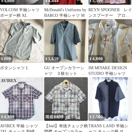
3,000
4,444
5,590
¥
¥
¥
VOLCOM 半袖シャツ
McDonald's Uniforms by
REYN SPOONER レイ
ボーダー柄 XL
BARCO 半袖シャツ M
ンスプーナー アロハ
シャツ ハワイ製 90
年代
800
1,650
4,800
¥
¥
¥
ボタンシャツ L
GU オープンカラーシ
IM MIYAKE DESIGN
ャツ ３枚セット ネ
STUDIO 半袖シャツ
イビー カーキ
4,990
690
2,500
¥
現在 ¥
¥
AVIREX 半袖 シャツ
【Joel】奇抜チェック柄
TRANS LAND 半袖シ
2XL チェック 刺繍 ワ
開襟 オープンカラーシ
ャツ チェック柄 4L