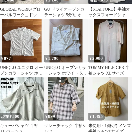
1,480
1,200
690
¥
¥
現在 ¥
GLOBAL WORK⭐︎グロ
GU ドライオープンカ
【STAFFORD】半袖オ
ーバルワーク＿ドット
ラーシャツ 5分袖 オレ
ックスフォードシャツ
柄半袖シャツ 黒色
ンジ M
アイボリー 17 1/2
Ｍ メンズ
877
1,790
2,980
¥
¥
¥
UNIQLO ユニクロ オー
UNIQLO オープンカラ
TOMMY HILFIGER 半
プンカラーシャツ ホワ
ーシャツ ホワイト Sサ
袖シャツ XLサイズ
イト XL 半袖 白
イズ
500
899
1,495
現在 ¥
¥
¥
キューバシャツ 半袖
グレーチェック 半袖シ
未使用・綿麻混 メンズ
XL ベージュ
ャツ
半袖シャツFサイズ