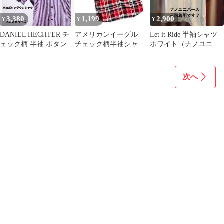
3,380
1,199
2,900
¥
¥
¥
DANIEL HECHTER チ
アメリカンイーグル
Let it Ride 半袖シャツ
ェック柄 半袖 ボタンダ
チェック柄半袖シャ
ホワイト（ナノユニバ
ウンシャツ M
ツ 赤黒系 Ｍサイ
ース）
ズ 古着美品
次へ