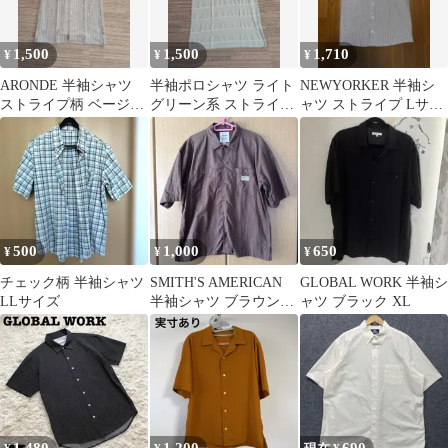
1,500
1,500
1,710
¥
¥
¥
ARONDE 半袖シャツ
半袖ポロシャツ ライト
NEWYORKER 半袖シ
ストライプ柄 ベージュ
グリーン系 ストライプ
ャツ ストライプ Lサイ
系 M
柄
ズ
500
1,000
650
¥
¥
¥
チェック柄 半袖シャツ
SMITH'S AMERICAN
GLOBAL WORK 半袖シ
LLサイズ
半袖シャツ ブラウン
ャツ ブラック XL
メンズ M 中古品