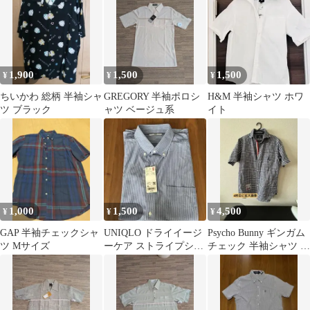
1,900
1,500
1,500
¥
¥
¥
ちいかわ 総柄 半袖シャ
GREGORY 半袖ポロシ
H&M 半袖シャツ ホワ
ツ ブラック
ャツ ベージュ系
イト
1,000
1,500
4,500
¥
¥
¥
GAP 半袖チェックシャ
UNIQLO ドライイージ
Psycho Bunny ギンガム
ツ Mサイズ
ーケア ストライプシャ
チェック 半袖シャツ L
ツ 半袖 ブルー XL
サイズ