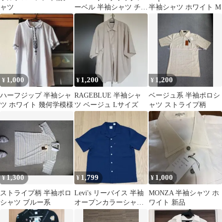
ャツ
ーベル 半袖シャツ チャ
半袖シャツ ホワイト M
ック式
1,000
1,200
1,200
¥
¥
¥
ハーフジップ 半袖シャ
RAGEBLUE 半袖シャ
ベージュ系 半袖ポロシ
ツ ホワイト 幾何学模様
ツ ベージュ Lサイズ
ャツ ストライプ柄
1,300
1,799
1,000
¥
¥
¥
ストライプ柄 半袖ポロ
Levi's リーバイス 半袖
MONZA 半袖シャツ ホ
シャツ ブルー系
オープンカラーシャツ
ワイト 新品
ネイビー ストライプ