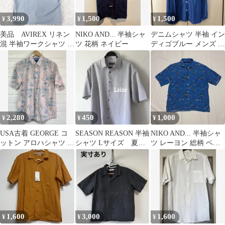
3,990
1,500
1,500
¥
¥
¥
美品 AVIREX リネン
NIKO AND... 半袖シャ
デニムシャツ 半袖 イン
混 半袖ワークシャツ 星
ツ 花柄 ネイビー
ディゴブルー メンズ L
条旗刺繍 ライトブルー
サイズ 中古品
M
2,280
450
1,000
¥
¥
¥
USA古着 GEORGE コ
SEASON REASON 半袖
NIKO AND... 半袖シャ
ットン アロハシャツ パ
シャツ Lサイズ 夏シ
ツ レーヨン 総柄 ベニ
ームツリー柄 ピンク M
ャツ グレー ライト
スビーチ ニコアンド
相当
グレー
1,600
3,000
1,600
¥
¥
¥