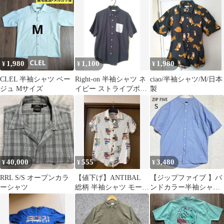
1,980
1,100
1,980
¥
¥
¥
CLEL 半袖シャツ ベー
Right-on 半袖シャツ ネ
ciao/半袖シャツ/M/日本
ジュ Mサイズ
イビー ストライプポケ
製
ット LL 綿100%
40,000
555
3,480
¥
¥
¥
RRL S/S オープンカラ
【値下げ】ANTIBAL
【ジップファイブ 】バ
ーシャツ
総柄 半袖シャツ モーテ
ンドカラー半袖シャツ
ル柄 FREEサイズ
S 水色 コットン100%メ
ンズ美品