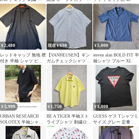
ッペン ミリタリー Y2K
ャツ ブルー XLサイズ
2,480
690
5,000
¥
現在 ¥
¥
レッドキャップ 無地 襟
【VANHEUSEN】ギン
steven alan BOLD FIT 半
付き 半袖 シャツ ビッ
ガムチェックシャツ 半
袖シャツ ブルー XL
グサイズ 黒 ポリエステ
袖 カジュアル ライトブ
ル綿
ルー
5,999
1,750
1,800
¥
¥
¥
URBAN RESEARCH
BE A TIGER 半袖スト
GUESS ゲス Tシャツ L
SOLOTEX 半袖シャ
ライプシャツ 刺繍ロゴ
サイズ グレー 定番 ト
ツ 黒
黄 M古着
ライアングルロゴ コス
トコ