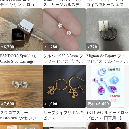
チ イヤリング ロゴ ゴ
ス サージカルステン
コイズ風ビーズ エスニ
ールドカラー ヴィンテ
レス シルバー
ック ナチュラル
ージ
6,300
1,280
320
¥
¥
¥
PANDORA Sparkling
シルバー925 6.5mm フ
Mignon de Bijoux フー
Circle Stud Earrings
ラワー ピアス 花 キュ
プピアス シルバーカラ
ービックジルコニア 上
ー
品
7,600
1,000
6,600
¥
¥
現在 ¥
スワロフスキー
ループタイプリボンの
♦K14 WG ルビードロッ
swarovskiのかわいいピ
ピアス
プピアス(両耳用)【未
アス
使用】