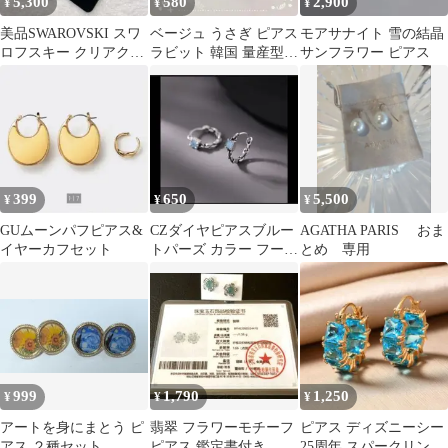
5,300
580
2,900
¥
¥
¥
美品SWAROVSKI スワ
ベージュ うさぎ ピアス
モアサナイト 雪の結晶
ロフスキー クリアクリ
ラビット 韓国 量産型
サンフラワー ピアス
スタルスタッドピアス
地雷系 春夏 E228-a
一粒
399
650
5,500
¥
¥
¥
GUムーンパフピアス&
CZダイヤピアスブルー
AGATHA PARIS おま
イヤーカフセット
トパーズ カラー フープ
とめ 専用
ピアスシルバースクエ
ア四角ブルー
999
1,790
1,250
¥
¥
¥
アートを身にまとう ピ
翡翠 フラワーモチーフ
ピアス ディズニーシー
アス ２種セット
ピアス 鑑定書付き
25周年 スパークリング