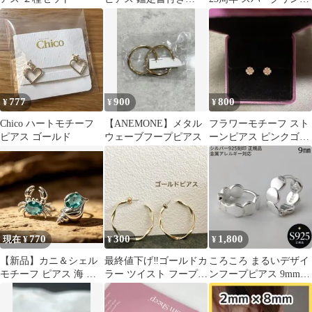
1.56g 【未使用品】
ジュビリー プレゼント
箱付き
777
900
800
¥
¥
¥
Chico ハートモチーフ
【ANEMONE】メタル
フラワーモチーフ スト
ピアス ゴールド
ウェーブフープピアス
ーンピアス ピンクゴー
ルドカラー 箱無し
770
300
1,800
現在 ¥
¥
¥
【新品】カニ＆シェル
最終値下げ‼️ゴールドカ
ころころ まるいデザイ
モチーフ ピアス 海 夏
ラー ツイスト フープピ
ンフープピアス 9mm
エメラルドグリーン シ
アス 上品 おしゃれ
丸っこいユニークデザ
ルバー
イン S925