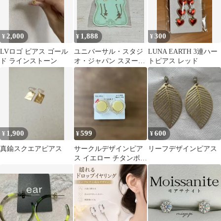
2,000
1,888
300
¥
¥
¥
LVロゴ ピアス ゴール
ユニバーサル・スタジ
LUNA EARTH 3連ハー
ド ラインストーン
オ・ジャパン スヌーピ
トピアス レッド
ー ピアスセット
1,900
599
600
¥
¥
¥
真鍮スクエアピアス
サークルデザインピア
リーフデザインピアス
ス イエロー チタンポス
ト