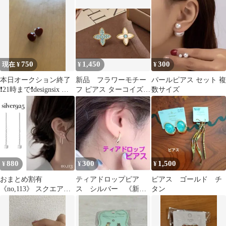
750
1,450
300
現在 ¥
¥
¥
本日オークション終了
新品 フラワーモチー
パールピアス セット 複
❗️21時まで❗️designsix ピ
フ ピアス ターコイズ
数サイズ
アス
シェル風 ゴールドカラ
ー
880
300
1,500
¥
¥
¥
おまとめ割有
ティアドロップピア
ピアス ゴールド チ
《no,113》 スクエアモ
ス シルバー 《新
タン
チーフ アメリカンピア
品》
ス シルバー925