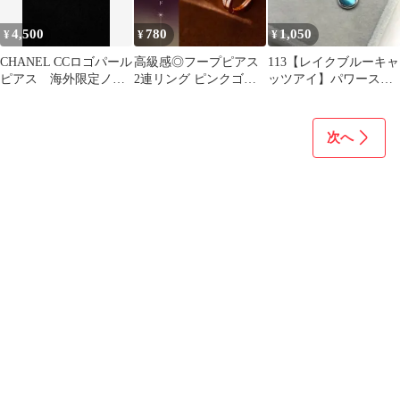
4,500
780
1,050
¥
¥
¥
CHANEL CCロゴパール
高級感◎フープピアス
113【レイクブルーキャ
ピアス 海外限定ノベ
2連リング ピンクゴー
ッツアイ】パワースト
ルティ
ル ジルコニア 大人可愛
ーンカボションピアス
い シンプル
＊6mm
次へ