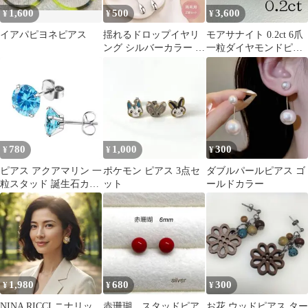
1,600
500
3,600
¥
¥
¥
イアパピヨネピアス
揺れるドロップイヤリ
モアサナイト 0.2ct 6爪
ング シルバーカラー 両
一粒ダイヤモンドピア
耳用
ス 丸ネジ 人工ダイヤモ
ンド
780
1,000
300
¥
¥
¥
ピアス アクアマリン 一
ポケモン ピアス 3点セ
ダブルパールピアス ゴ
粒スタッド 誕生石カラ
ット
ールドカラー
ーラウンドジュエル
6mm
1,980
680
300
¥
¥
¥
NINA RICCI ニナリッ
赤珊瑚 スタッドピア
お花 ウッドピアス ター