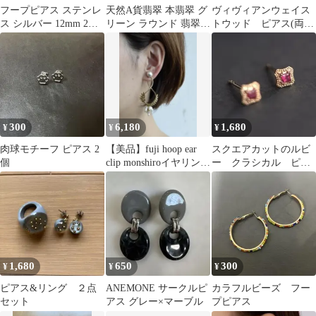
フープピアス ステンレ
天然A貨翡翠 本翡翠 グ
ヴィヴィアンウェイス
ス シルバー 12mm 2個
リーン ラウンド 翡翠ピ
トウッド ピアス(両耳
メンズ ディース
アス 華やか綺麗
用) ブルーx銀色
300
6,180
1,680
¥
¥
¥
肉球モチーフ ピアス 2
【美品】fuji hoop ear
スクエアカットのルビ
個
clip monshiroイヤリン
ー クラシカル ピア
グ/ピアス
ス 925 k14gp ゴール
ド レッド
1,680
650
300
¥
¥
¥
ピアス&リング ２点
ANEMONE サークルピ
カラフルビーズ フー
セット
アス グレー×マーブル
プピアス