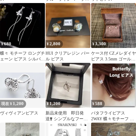
【新品未使用】ケース
付き
680
2,800
3,300
¥
¥
¥
蝶々 モチーフ ロングチ
HUI クリアレジン パー
ケース付 CZメレダイヤ
ェーン ピアス シルバー
ル ピアス
ピアス 3.5mm ゴールド
揺れる キラキラ 華奢
シルバー 華奢 小さめ
上品
1,200
1,200
588
現在 ¥
¥
¥
ヴィヴィアンピアス
新品未使用 即日発
バタフライピアス
送❣️ シンプルなフープ
2WAY 蝶々モチーフ ロ
ピアス シルバー925 刻
ングピアス 大人可愛い
印あり❣️
揺れる 新品