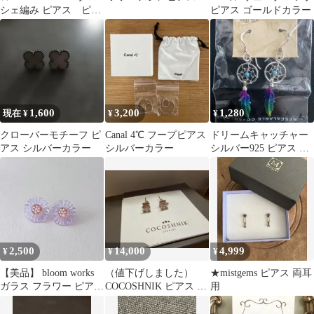
シェ編み ピアス ピア
ピアス ゴールドカラー
ス 両耳用
1,600
3,200
1,280
現在 ¥
¥
¥
クローバーモチーフ ピ
Canal 4℃ フープピアス
ドリームキャッチャー
アス シルバーカラー
シルバーカラー
シルバー925 ピアス フ
ェザー ターコイズ【新
品未使用】
2,500
14,000
4,999
¥
¥
¥
【美品】 bloom works
（値下げしました）
★mistgems ピアス 両耳
ガラス フラワー ピアス
COCOSHNIK ピアス 両
用
クリア パープル
耳用 K10 イエローピン
ク