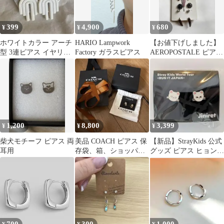
399
4,900
680
¥
¥
¥
ホワイトカラー アーチ
HARIO Lampwork
【お値下げしました】
型 3連ピアス イヤリン
Factory ガラスピアス
AEROPOSTALE ピアス
グ可能
6点セット
1,200
8,800
3,399
¥
¥
¥
柴犬モチーフ ピアス 両
美品 COACH ピアス 保
【新品】StrayKids 公式
耳用
存袋、箱、ショッパー
グッズ ピアス ヒョンジ
付き
ン ジニレット