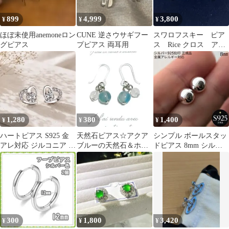
899
4,999
3,800
¥
¥
¥
ほぼ未使用anemoneロン
CUNE 逆さウサギフー
スワロフスキー ピア
グピアス
プピアス 両耳用
ス Rice クロス アク
アマリン ドロップ
正規品 極美品
1,280
380
1,400
¥
¥
¥
ハートピアス S925 金
天然石ピアス☆アクア
シンプル ボールスタッ
アレ対応 ジルコニア 韓
ブルーの天然石＆ホワ
ドピアス 8mm シルバ
国 上品 高見え
イトクォーツ☆樹脂ピ
ー925 フォーマル カジ
アス
ュアル
300
1,800
3,420
¥
¥
¥