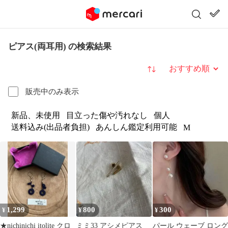
ピアス(両耳用) の検索結果
並び替え
販売中のみ表示
新品、未使用
目立った傷や汚れなし
個人
送料込み(出品者負担)
あんしん鑑定利用可能
M
1,299
800
300
¥
¥
¥
★nichinichi itolite クロ
ミミ33 アシメピアス
パール ウェーブ ロング