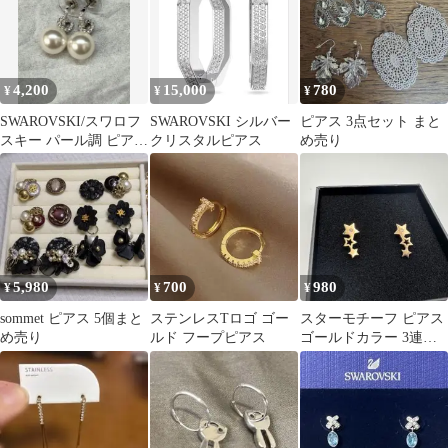
4,200
15,000
780
¥
¥
¥
SWAROVSKI/スワロフ
SWAROVSKI シルバー
ピアス 3点セット まと
スキー パール調 ピアス
クリスタルピアス
め売り
シルバーカラー
5,980
700
980
¥
¥
¥
sommet ピアス 5個まと
ステンレスTロゴ ゴー
スターモチーフ ピアス
め売り
ルド フープピアス
ゴールドカラー 3連星
ストーン付 大人可愛い