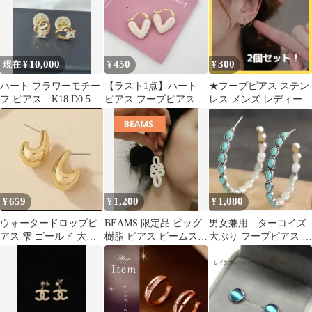
10,000
450
300
現在 ¥
¥
¥
ハート フラワーモチー
【ラスト1点】ハート
★フープピアス ステン
フ ピアス K18 D0.5
ピアス フープピアス マ
レス メンズ レディース
ーブル ゴールド ホワイ
シルバー 8mm 459
ト 小ぶり
659
1,200
1,080
¥
¥
¥
ウォータードロップピ
BEAMS 限定品 ビッグ
男女兼用 ターコイズ
アス 雫 ゴールド 大ぶ
樹脂 ピアス ビームスレ
大ぶり フープピアス イ
り ドロップピアス 韓国
ディース パーティー
ンディアン ウェスタ
風 高見え
ン 夏 青