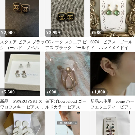
2,000
2,999
980
¥
¥
¥
スクエア ピアス ブラッ
CCマーク スクエア ピ
6074 ピアス ゴール
ク ゴールド ノベルテ
アス ブラック ゴールド
ド ハンドメイドイヤ
ィ
リング交換無料 グリ
ーン緑ドロップ
5,500
600
1,800
¥
¥
¥
新品 SWAROVSKI ス
値下げBou Jeloud ゴー
新品未使用 ebine ハー
ワロフスキー ピアス ク
ルドカラー ピアス
フエタニティ ピア
リスタル
ス 12mm