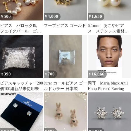
500
4,000
1,650
¥
¥
¥
ピアス バロック風
フープピアス ゴールド
6.1mm あこやピア
フェイクパール ゴー
ス ステンレス素材
ルド カジュアル ゴ
パール 本真珠 あこ
ージャス
や真珠 アコヤ
390
700
16,666
¥
¥
¥
ピアスキャッチャー200
Jurer カールピアス ゴー
両耳 Maria black Anil
個100組新品未使用未開
ルドカラー 日本製
Hoop Pierced Earring
封美品