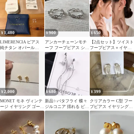
1,480
900
650
¥
¥
¥
LIMERENCIA ピアス
アンカーチェーンモチ
【2点セット】ツイスト
純チタン オパール
ーフ フープピアス シル
フープピアス＋イヤー
3mm セカンドピアス
バーカラー
カフ ゴールド ピアス
お得
2,000
680
399
¥
¥
¥
MONET モネ ヴィンテ
新品✨バタフライ 蝶々
クリアカラー C型 フー
ージ イヤリング ゴール
ジルコニア 揺れる ピア
プピアス イヤリング可
ド ノット 結び目 刻印
ス レディース シルバー
能
あり
結婚式