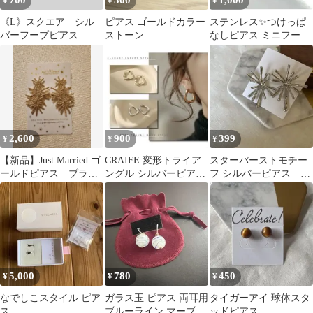
700
300
1,000
¥
¥
¥
《L》スクエア シル
ピアス ゴールドカラー
ステンレス✨つけっぱ
バーフープピアス
ストーン
なしピアス ミニフープ
S925刻印【両耳セッ
ツイスト シルバー
ト】
2,600
900
399
¥
¥
¥
【新品】Just Married ゴ
CRAIFE 変形トライア
スターバーストモチー
ールドピアス ブライ
ングル シルバーピアス
フ シルバーピアス イ
ダル
シンプル
ヤリング可能
5,000
780
450
¥
¥
¥
なでしこスタイル ピア
ガラス玉 ピアス 両耳用
タイガーアイ 球体スタ
ス
ブルーライン マーブル
ッドピアス