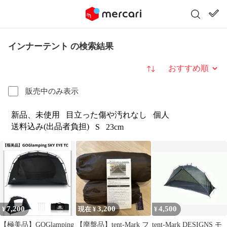
インナーテント の検索結果
並び替え
販売中のみ表示
新品、未使用
目立った傷や汚れなし
個人
送料込み(出品者負担)
S
23cm
7,200
3,200
4,500
¥
現在 ¥
¥
【極美品】GOGlamping
【廃盤品】tent-Mark フ
tent-Mark DESIGNS モ