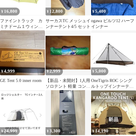
16,800
12,800
5,400
¥
¥
¥
ファイントラック カ
サーカスTC メッシュイ
ogawa ピルツ12 ハーフ
ミナドーム１ウィンタ
ンナーテント4/5 セット
インナー
ーライナー オマケつ
き
4,999
2,999
5,000
¥
¥
¥
GE Tent 5.0 inner room
【新品・未開封】1人用
OneTigris ROC シング
ソロテント 軽量 コンパ
ルトップインナーテン
クト キャンプ 防災 ツ
ト
ーリング
24,999
3,300
14,190
¥
¥
¥