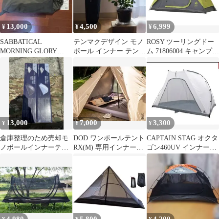
13,000
4,500
6,999
¥
¥
¥
SABBATICAL
テンマクデザイン モノ
ROSY ツーリングドー
MORNING GLORY
ポール インナー テント
ム 71806004 キャンプ用
INNER TENT
ホワイト
品 ドーム型テント
13,000
7,000
3,300
¥
¥
¥
倉庫整理のため売却モ
DOD ワンポールテント
CAPTAIN STAG オクタ
ノポールインナーテン
RX(M) 専用インナーテ
ゴン460UV インナーテ
ト２つセット
ントセット
ント