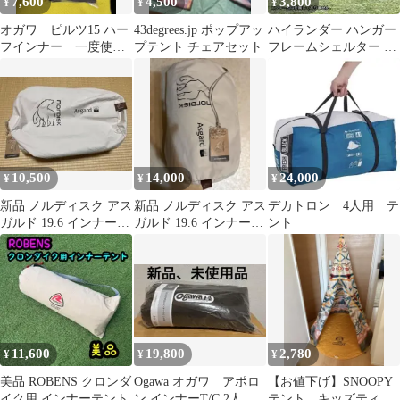
7,600
4,500
3,800
¥
¥
¥
オガワ ピルツ15 ハー
43degrees.jp ポップアッ
ハイランダー ハンガー
フインナー 一度使
プテント チェアセット
フレームシェルター 専
用 美品
用インナー/Y42415-F2
10,500
14,000
24,000
¥
¥
¥
新品 ノルディスク アス
新品 ノルディスク アス
デカトロン 4人用 テ
ガルド 19.6 インナーキ
ガルド 19.6 インナーキ
ント
ャビン 2pcs 左右セット
ャビン 左右セット
11,600
19,800
2,780
¥
¥
¥
美品 ROBENS クロンダ
Ogawa オガワ アポロ
【お値下げ】SNOOPY
イク用 インナーテント
ン インナーT/C 2人
テント キッズティピ