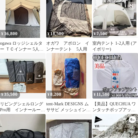
36,800
18,500
7,500
¥
¥
¥
ogawa ロッジシェルタ
オガワ アポロン イ
室内テント 1-2人用 (ア
ー ＴＣインナー 5人
ンナーテント 5人用
イボリー)
3593
35,500
8,200
11,580
¥
¥
¥
リビングシェルロング
tent-Mark DESIGNS ム
【美品】QUECHUA ワ
Pro用 インナールー
ササビ メッシュインナ
ンタッチポップアップ
ム、インナーマット、
ー
テント 2SECONDS 3XL
グランドシート3点