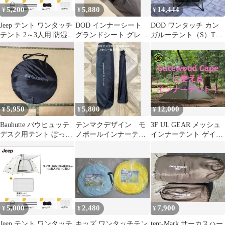
5,200
5,880
14,444
¥
¥
¥
Jeep テント ワンタッチ
DOD インナーシート
DOD ワンタッチ カン
テント 2～3人用 防湿シ
グランドシート グレー
ガルーテント（S）T2-
ート付き JP11F
カマボコ
616-TN ベージュ
5,950
5,800
12,000
¥
¥
¥
Bauhutte バウヒュッテ
テンマクデザイン モ
3F UL GEAR メッシュ
デスク用テント ぼっち
ノポールインナーテン
インナーテント ゲイト
てんとBBT1-130
ト メッシュ 美品②
ウッドケープ
5,000
2,480
7,900
¥
¥
¥
Jeep テント ワンタッチ
キッズ ワンタッチテン
tent-Mark サーカスハー