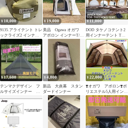
10,000
19,000
11,000
¥
¥
¥
9135.アライテント トレ
美品 Ogawa オガワ
DOD タケノコテント2
ックライズ2 インナー
アポロン インナーT/C
用インナーテント TN4-
テントのみ
2人用
797 新品未開封
17,600
4,800
22,000
¥
¥
¥
テンマクデザイン フ
新品 大炎幕 スタン
❣️オガワ アポロン❣️ポ
ルサイズインナー グ
ダードインナー
リエステル5人用インナ
ランドシート
ーテント(OD-035062)