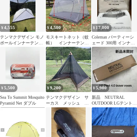
4,555
4,500
17,000
¥
¥
¥
テンマクデザイン モノ
モスキートネット（蚊
Coleman パーティーシ
ポールインナーテント
帳） インナーテント
ェード 300用 インナー
白
メッシュ
テント 夏休み価格
5,500
9,200
5,980
¥
¥
¥
Sea To Summit Mosquito
テンマクデザイン サ
新品 NEUTRAL
Pyramid Net ダブル
ーカス メッシュ イ
OUTDOOR LGテント
ンナーセット 4/5 ソ
4.0用 インナールーム
ロ