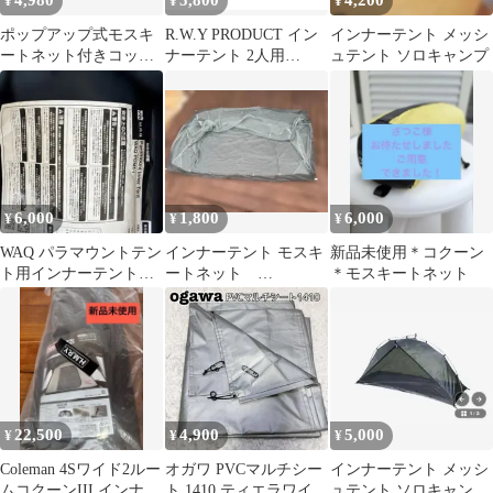
4,980
5,800
4,200
¥
¥
¥
ポップアップ式モスキ
R.W.Y PRODUCT イン
インナーテント メッシ
ートネット付きコット
ナーテント 2人用
ュテント ソロキャンプ
テント/FLYFLYGO
230×140cm
6,000
1,800
6,000
¥
¥
¥
WAQ パラマウントテン
インナーテント モスキ
新品未使用＊コクーン
ト用インナーテント
ートネット
＊モスキートネット
WAQ-PDM1-1
FLYFLYGO or
3FULGARE
22,500
4,900
5,000
¥
¥
¥
Coleman 4Sワイド2ルー
オガワ PVCマルチシー
インナーテント メッシ
ムコクーンIII インナー
ト 1410 ティエラワイド
ュテント ソロキャンプ