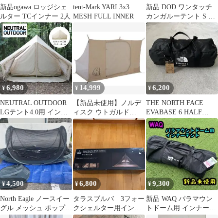
新品ogawa ロッジシェ
tent-Mark YARI 3x3
新品 DOD ワンタッチ
ルター TCインナー 2人
MESH FULL INNER
カンガルーテント S イ
ンナーテント メッシ
ュ
6,980
14,999
6,200
¥
¥
¥
NEUTRAL OUTDOOR
【新品未使用】ノルデ
THE NORTH FACE
LGテント4.0用 インナ
ィスク ウトガルド
EVABASE 6 HALF
ールーム
Utgard 13.2 インナーキ
INNER
ャビン
4,500
6,800
9,300
¥
¥
¥
North Eagle ノースイー
タラスブルバ 3フォー
新品 WAQ パラマウン
グル メッシュ ポップア
クシェルター用インナ
トドーム用 インナーテ
ップテント 1人用
ーテントA
ント