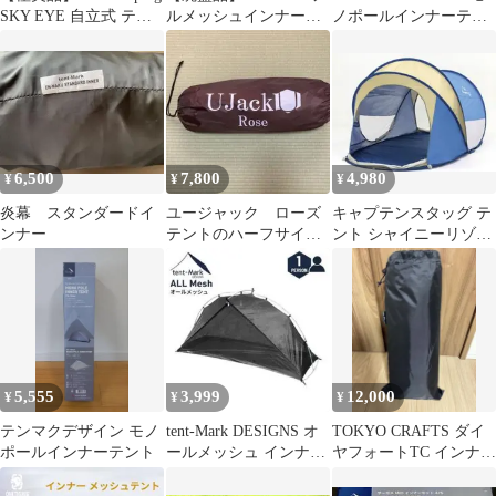
SKY EYE 自立式 テン
ルメッシュインナーテ
ノポールインナーテン
ト TC
ント グランドシート
ト
取説付
6,500
7,800
4,980
¥
¥
¥
炎幕 スタンダードイ
ユージャック ローズ
キャプテンスタッグ テ
ンナー
テントのハーフサイズ
ント シャイニーリゾー
インナーのみ
ト ポップアップシェル
ターUV-4
5,555
3,999
12,000
¥
¥
¥
テンマクデザイン モノ
tent-Mark DESIGNS オ
TOKYO CRAFTS ダイ
ポールインナーテント
ールメッシュ インナー
ヤフォートTC インナー
テント 1人用
テントのみ