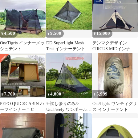
4,500
9,500
15,000
¥
¥
¥
OneTigris インナーメッ
DD SuperLight Mesh
テンマクデザイン
シュテント
Tent インナーテント
CIRCUS MIDインナー
蚊帳
セット 4/5 未開封新品
7,700
4,800
5,999
¥
¥
¥
PEPO QUICKCABIN ハ
✨試し張りのみ✨
OneTigris ワンティグリ
ーフインナーＴＣ
UnaFreely ワンポールテ
ス インナーテント
ント用インナー