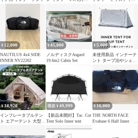
用 TC
ー
12,000
45,000
5,000
¥
¥
¥
NAUTILUS 4x4 SIDE
ノルディスクAsgard
未使用新品 インナーテ
INNER NV22202
19.6m2 Cabin Set
ント タープ泊やシェル
ター泊、パップテン
ト、軍幕 、ソロ
34,920
49,999
16,000
¥
現在 ¥
¥
インフレータブルテン
【新品未開封】Tac. Cot
THE NORTH FACE
ト エアーテント 大型
Tent Solo Inner tent
Evabase 6 Half Inner 新
テント エアフレーム ロ
品です
ッジテント