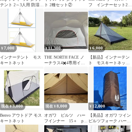
テント 2～3人用 防湿シ
ト 2種セット②
フ インナーセット2
ート付き JP11F
点 インナー＋グラン
ドシート
7,000
11,300
6,000
¥
¥
¥
インナーテント モス
THE NORTH FACE ノ
【新品】インナーテン
キートネット
ーチラス4✖️4専用イン
ト モスキートネッ
ナーテント
ト 蚊帳 両サイド入口
3,000
8,000
12,000
現在 ¥
現在 ¥
¥
Benvo アウトドア モス
オガワ ピルツ ハー
【美品】オガワ ツイン
キートネット
フインナー 15＋ pvc
ピルツフォーク ハーフ
マルチシートセット
インナー