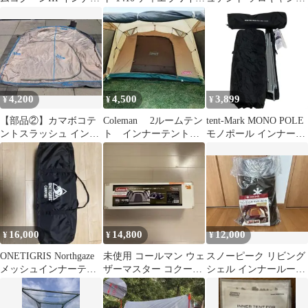
テント 新品未使用
用
用
4,200
4,500
3,899
¥
¥
¥
【部品②】カマボコテ
Coleman 2ルームテン
tent-Mark MONO POLE
ントスラッシュ インナ
ト インナーテントの
モノポール インナーテ
ーテント＆グランドシ
み
ント Fabric version
ート
16,000
14,800
12,000
¥
¥
¥
ONETIGRIS Northgaze
未使用 コールマン ウェ
スノーピーク リビング
メッシュインナーテン
ザーマスター コクーン
シェル インナールーム
ト
用コットンインナーテ
新品未使用 TP-512IR
ント 廃番