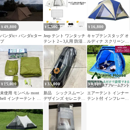
49,800
5,500
16,800
¥
¥
¥
パンダtc+ パンダtcター
Jeep テント ワンタッチ
キャプテンスタッグ オ
プ
テント 2～3人用 防湿シ
ルディナ スクリーンド
ート付き JP11F
ームテント(6人用) M-
3118
15,000
33,000
8,800
¥
¥
¥
未使用 モンベル mont
新品 シックスムーン
エアーテント インナー
bell インナーテント ビ
デザインズ セレニティ
テント付 インフレータ
ッグタープ オプショナ
ーネットテント
ブル 3～4人用テント キ
ル
ャンプ用品 Prairie
House 野外イベント 釣
り 防災 PHT102L