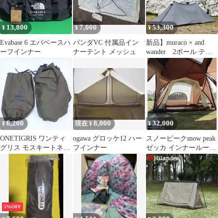
13,800
7,000
53,300
¥
¥
¥
Evabase 6 エバベースハ
パンダVC 付属品イン
新品】muraco × and
ーフインナー
ナーテント メッシュ
wander 2ポール テン
トシェルター セット
6,200
8,000
32,000
¥
現在 ¥
¥
ONETIGRIS ワンティ
ogawa グロッケ12 ハー
スノーピークsnow peak
グリス モスキートネッ
フインナー
ゼッカ インナールーム
ト インナーテント メッ
TP-710IR テント
シュテント 蚊帳
5%OFF