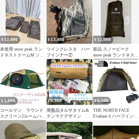
12,400
13,480
12,000
¥
¥
¥
未使用 snow peak ラン
ツインクレスタ ハー
新品 スノーピーク
ドネストドームM ソロ
フインナー②
snow peak ランドネスト
インナーテント
ドームM ソロインナー
テント
5,000
6,900
6,500
¥
¥
¥
コールマン ラウンド
廃盤品タルサタイム&
THE NORTH FACE
スクリーン2ルームハウ
テンマクデザイン ム
Evabase 6 ハーフインナ
ス インナーテント
ササビメッシュインナ
ー NV22207
ー MF-GN-1