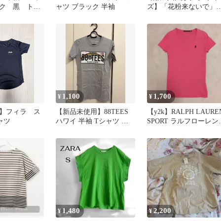
ク 黒 トッ
ャツ ブラック 半袖
ズ】「花粉来ないで」
イズ Tシャ
袖Tシャツ おもしろ 春
かわいい
1,100
1,700
¥
¥
】フィラ ス
【新品未使用】88TEES
【y2k】RALPH LAURE
ャツ
ハワイ 半袖 Tシャツ グ
SPORT ラルフローレン 
レー Sサイズ
ネックTシャツ
1,480
2,200
¥
¥