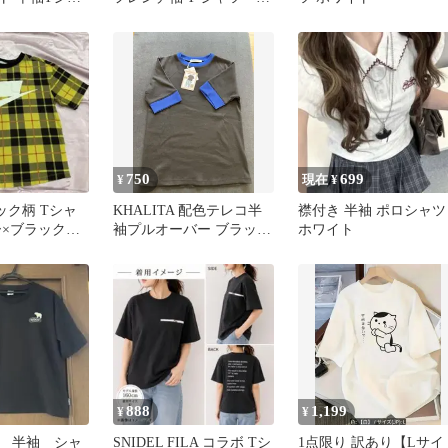
 S
イビー L
750
699
¥
現在 ¥
ェック柄 Tシャ
KHALITA 配色テレコ半
襟付き 半袖 ポロシャツ
×ブラックXS
袖プルオーバー ブラック
ホワイト
×ブルー M
888
1,199
¥
¥
 半袖 シャ
SNIDEL FILA コラボ Tシ
1点限り 訳あり【Lサイ