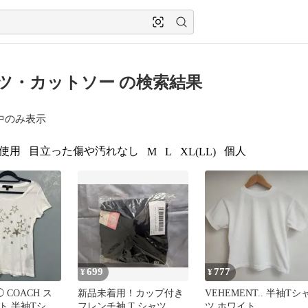
ツ・カットソー の検索結果
中のみ表示
使用
目立った傷や汚れなし
個人
M
L
XL(LL)
699
777
¥
¥
2◯ COACH ス
新品未着用！カップ付き
VEHEMENT.. 半袖Tシ
ト 半袖Tシャ
フレンチ袖 T シャツ ネ
ツ ホワイト