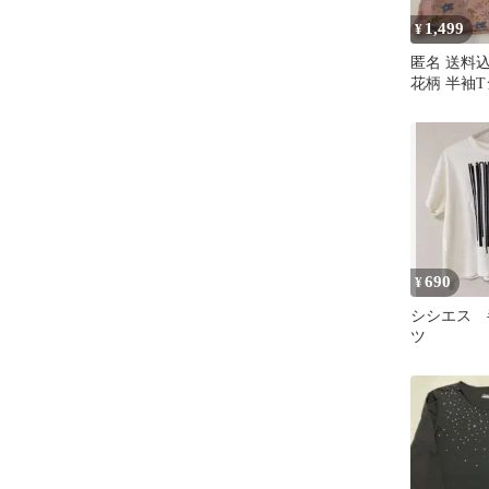
1,499
¥
匿名 送料込
花柄 半袖T
690
¥
シシエス 
ツ