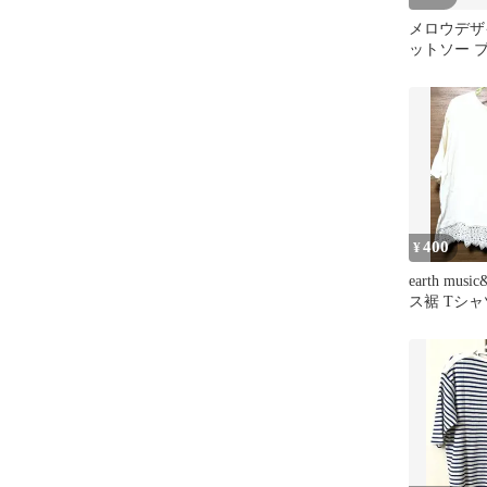
メロウデザ
ットソー 
イズ
400
¥
earth musi
ス裾 Tシャ