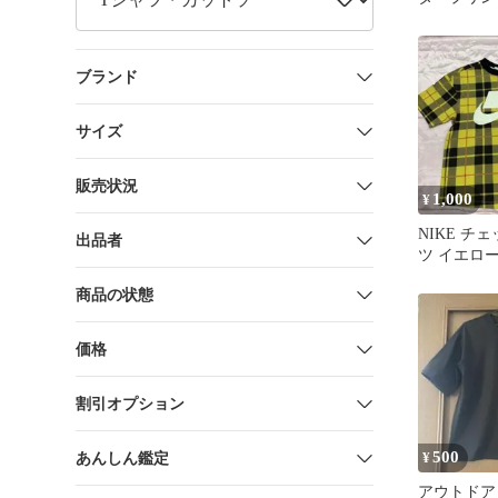
ツ ホワイト
ブランド
サイズ
販売状況
1,000
¥
NIKE チ
出品者
ツ イエロー
美品
商品の状態
価格
割引オプション
500
あんしん鑑定
¥
アウトドア