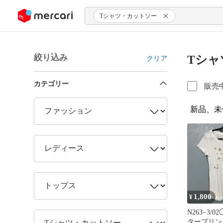
ンツにスキップ
Tシャツ・カットソー
絞り込み
Tシャ
クリア
カテゴリー
販売
新品、未
1,800
¥
N263−3/0
タープリン