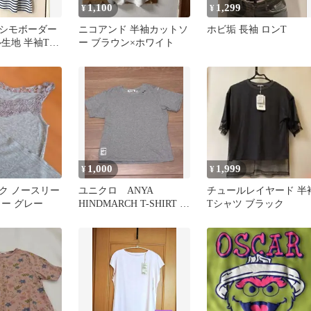
1,100
1,299
¥
¥
シモボーダー
ニコアンド 半袖カットソ
ホビ垢 長袖 ロンT
ル生地 半袖Tシ
ー ブラウン×ホワイト
1,000
1,999
¥
¥
ク ノースリー
ユニクロ ANYA
チュールレイヤード 半
ソー グレー
HINDMARCH T-SHIRT M
Tシャツ ブラック
グレー