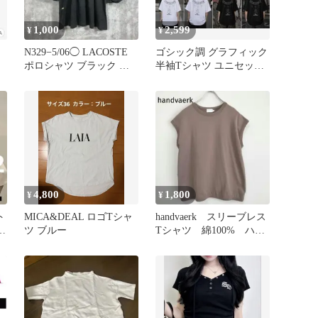
1,000
2,599
¥
¥
N329−5/06◯ LACOSTE
ゴシック調 グラフィック
ポロシャツ ブラック 七
半袖Tシャツ ユニセック
分袖
ス
4,800
1,800
¥
¥
ト
MICA&DEAL ロゴTシャ
handvaerk スリーブレス
シ
ツ ブルー
Tシャツ 綿100% ハン
ドバーク