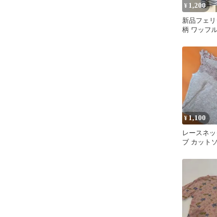
1,200
¥
新品フェリ
柄 ワッフ
ャツ
1,100
¥
レースネッ
ブ カット