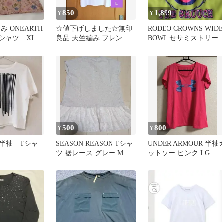
850
1,899
¥
¥
み ONEARTH
☆値下げしました☆無印
RODEO CROWNS WID
シャツ XL
良品 天竺編み フレンチ
BOWL セサミストリー
スリーブTシャツ ライト
Tシャツ
ピンク L
500
800
¥
¥
半袖 Tシャ
SEASON REASON Tシャ
UNDER ARMOUR 半袖
ツ 裾レース グレー M
ットソー ピンク LG