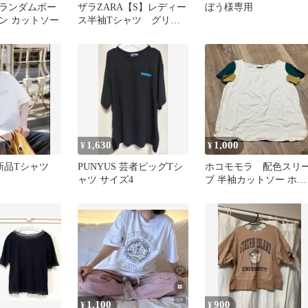
ランダムボー
ザラZARA【S】レディー
ぼう様専用
ン カットソー
ス半袖Tシャツ グリー
ン カットソー コッ
トン
1,630
1,000
¥
¥
 新品Tシャツ
PUNYUS 芸者ビッグTシ
ホコモモラ 配色スリ
ャツ サイズ4
ブ 半袖カットソー ホワ
イト
1,100
900
¥
¥