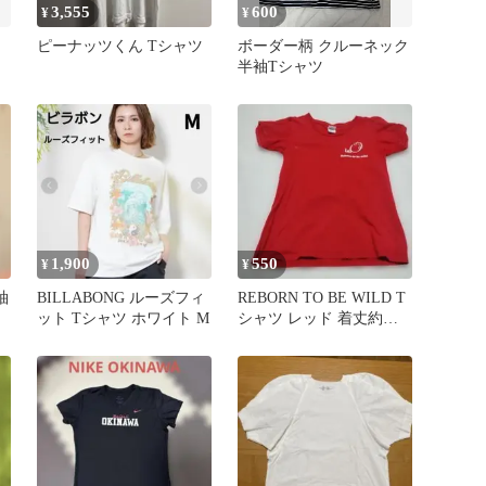
3,555
600
¥
¥
ピーナッツくん Tシャツ
ボーダー柄 クルーネック
半袖Tシャツ
1,900
550
¥
¥
袖
BILLABONG ルーズフィ
REBORN TO BE WILD T
ット Tシャツ ホワイト M
シャツ レッド 着丈約
55cmトムス