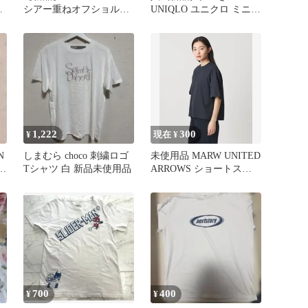
半
シアー重ねオフショルト
UNIQLO ユニクロ ミニT
夏
ップス オフ
ブラック Mサイズ
1,222
300
¥
現在 ¥
N
しまむら choco 刺繍ロゴ
未使用品 MARW UNITED
V
Tシャツ 白 新品未使用品
ARROWS ショートスリ
ーブ Tブラウス
700
400
¥
¥