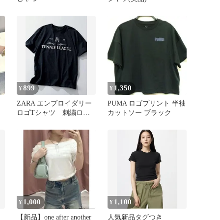
899
1,350
¥
¥
ZARA エンブロイダリー
PUMA ロゴプリント 半袖
ロゴTシャツ 刺繍ロ
カットソー ブラック
ゴ レタリング トラッ
ド ネイビー
1,000
1,100
¥
¥
【新品】one after another
人気新品タグつき