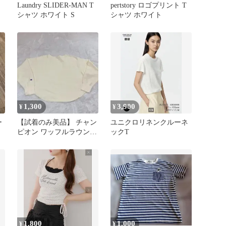
Laundry SLIDER-MAN T
pertstory ロゴプリント T
シャツ ホワイト S
シャツ ホワイト
1,300
3,900
¥
¥
ー
【試着のみ美品】 チャン
ユニクロリネンクルーネ
ピオン ワッフルラウンド
ックT
ヘムカットソー M アイボ
リー
1,800
1,000
¥
¥