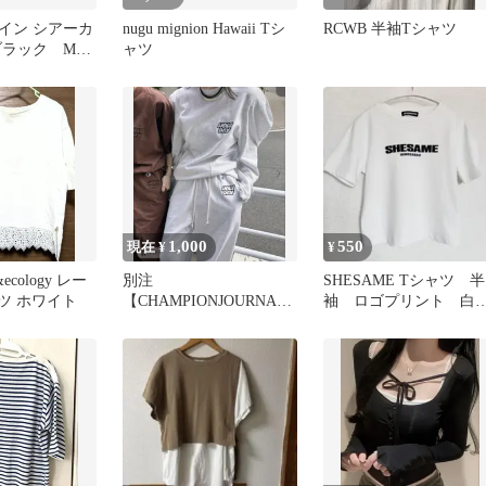
イン シアーカ
nugu mignion Hawaii Tシ
RCWB 半袖Tシャツ
ブラック Mサ
ャツ
1,000
550
現在 ¥
¥
c&ecology レー
別注
SHESAME Tシャツ 半
ツ ホワイト
【CHAMPIONJOURNAL
袖 ロゴプリント 
STANDARD by
オフホワイト フリー
HOLIDAY】
イズ