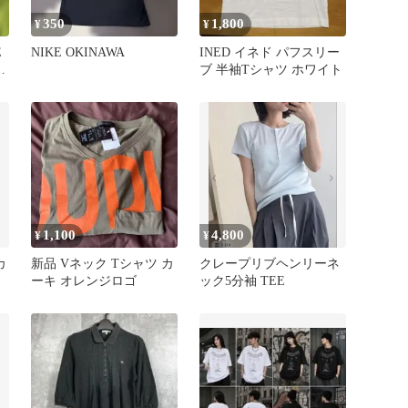
350
1,800
¥
¥
E
NIKE OKINAWA
INED イネド パフスリー
ト
ブ 半袖Tシャツ ホワイト
1,100
4,800
¥
¥
カ
新品 Vネック Tシャツ カ
クレープリブヘンリーネ
ーキ オレンジロゴ
ック5分袖 TEE