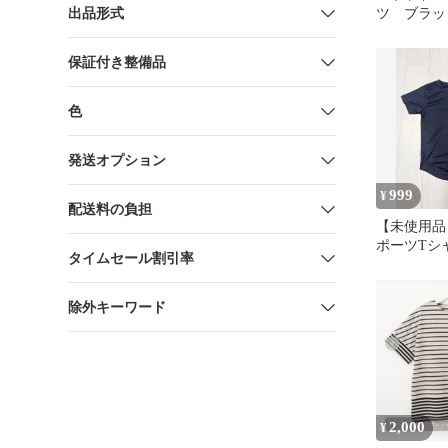
出品形式
ツ ブラッ
プス Мサ
ツ
保証付き整備品
色
発送オプション
999
¥
配送料の負担
【未使用品
ポーツTシ
タイムセール割引率
除外キーワード
2,000
¥