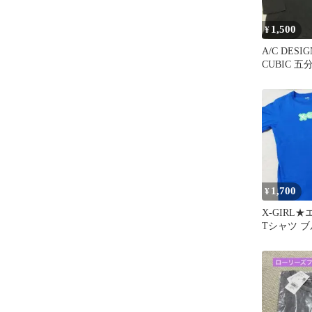
1,500
¥
A/C DESIG
CUBIC 
1,700
¥
X-GIRL
Tシャツ 