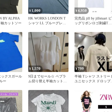
1,000
4,950
¥
¥
N BY ALPHA
HK WORKS LONDON T
完売品 jill by jillstuart ビ
五分袖カットソー
シャツ LL ブルーグレ
ッグリボンロゴ刺繍Tシ
ー フェード ポリ
ャツ
1,570
799
¥
¥
★エックスガール
9日までセール☆ ペプラ
半袖 Tシャツ ストリー
ブルー
ム切り替え半袖カットソ
ユニセックス ドロップ
ー ホワイト
ョルダー ゆったり