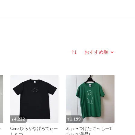
並び替え
4,222
1,199
¥
¥
ャ
Gero ひらがなげろてぃー
みぃ〜つけた こっしーT
しゃつ
シャツ(美品)