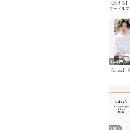
【洗える】
ダードルマ
1,200
¥
【imase】
500
¥