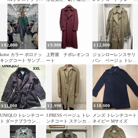
ジライナー付トレンチ
コート
サイズ
コートMチェック柄
82,000
9,900
12,800
¥
¥
¥
kolor カラー ポロドッ
上野屋 ナポレオンコ
ジョンローレンスサリ
キングコート サンプル
ート
バン ベージュ トレン
品
チコート
11,000
2,990
10,000
¥
¥
¥
UNIQLO トレンチコー
J.PRESS ベージュ トレ
メンズ トレンチコート
ト ダークブラウン
ンチコート ステンカラ
ネイビー Mサイズ
XXL
ーコート