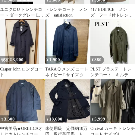
2,500
2,000
3,000
¥
¥
¥
ユニクロU トレンチコ
トレンチコート メン
417 EDIFICE メン
ート ダークグレー Lサ
ズ satisfaction
ズ フード付トレンチ
イズ
コート S
3,900
1,900
880
現在 ¥
¥
¥
Casper John ロングコー
TAKA Q メンズ コート
PLST プラステ トレ
ト
ネイビー Lサイズ クリ
ンチコート キルティ
ーニング済
ングベスト付き カー
キ色 Mサイズ
3,300
18,600
5,999
¥
¥
¥
中古美品★ORIHICAオ
未使用級 定価約10万
Orcival カーキ トレンチ
リヒカトレンチコート
円 現行英国系 トレ
コート サイズ4