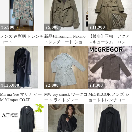
5,900
5,880
11,900
¥
¥
¥
メンズ 迷彩柄 トレンチ
新品♦︎Hiromichi Nakano
【希少】玉虫 アクア
コート
トレンチコート ショー
スキュータム ロング
ト丈 日本 春秋
ダブルトレンチコー
ト イングランド製
125,000
2,000
1,300
¥
¥
¥
Marina Yee マリナ イー
MW esy smock ワークコ
McGREGOR メンズ シ
M.Y.Imper COAT
ート ライトグレー
ョートトレンチコート
ブラック FREE SIZE