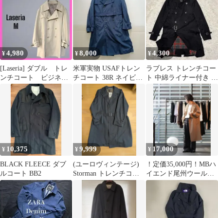
プル
4,980
8,000
4,300
¥
¥
¥
[Laseria] ダブル トレ
米軍実物 USAFトレン
ラブレス トレンチコー
ンチコート ビジネ
チコート 38R ネイビー
ト 中綿ライナー付き 赤
ス ベージュ 無地
ボアライナー付き 空軍
チェック ベルト 黒
10,375
9,999
17,000
¥
¥
¥
BLACK FLEECE ダブ
(ユーロヴィンテージ)
！定価35,000円！MBハ
ルコート BB2
Storman トレンチコー
イエンド尾州ウールタ
ト イタリア製
イロッケンコート