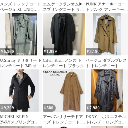
メンズ トレンチコート
エムケークランオム▶
PUNK アナーキーコー
ベージュ XL UNIQLO
スプリングコート サイ
ト パンク アナーキーシ
U
ズ48 黒 通勤 きれいめ
ャツ
春秋
6,580
1,999
3,190
¥
¥
¥
U.S.army ミリタリー ト
Calvin Klein メンズ ト
ベージュ ダブルブレス
レンチコート 34R オリ
レンチコート ブラック
ト トレンチコート
ーブ
9,299
580
7,980
¥
¥
¥
MICHEL KLEIN
アーバンリサーチドア
DKNY ポリエステル
2WAYスプリングコー
ーズ トレンチコート ロ
トレンチ ロングコー
ト L 新品未使用
ング 綿100% One ベー
ト ダナキャラン