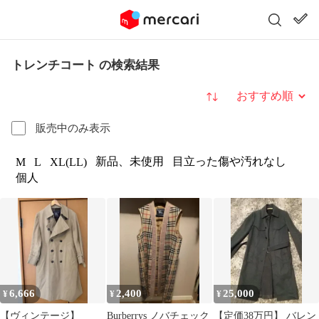
トレンチコート の検索結果
並び替え
販売中のみ表示
新品、未使用
目立った傷や汚れなし
M
L
XL(LL)
個人
6,666
2,400
25,000
¥
¥
¥
【ヴィンテージ】
Burberrys ノバチェック
【定価38万円】 バレン