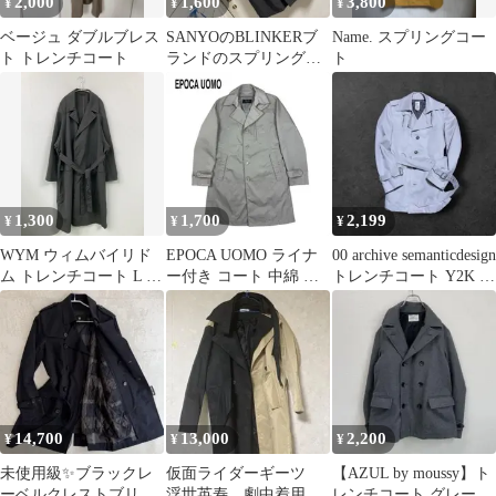
2,000
1,600
3,800
¥
¥
¥
ベージュ ダブルブレス
SANYOのBLINKERブ
Name. スプリングコー
ト トレンチコート
ランドのスプリングコ
ト
ート
1,300
1,700
2,199
¥
¥
¥
WYM ウィムバイリド
EPOCA UOMO ライナ
00 archive semanticdesign
ム トレンチコート L グ
ー付き コート 中綿 カ
トレンチコート Y2K V
レー ナイロン 無地 ロ
ーキベージュ 48
系
ング丈 フードなし メン
ズ
14,700
13,000
2,200
¥
¥
¥
未使用級✨ブラックレ
仮面ライダーギーツ
【AZUL by moussy】ト
ーベルクレストブリッ
浮世英寿 劇中着用
レンチコート グレー M