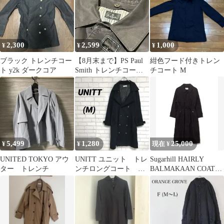
2,300
2,599
1,000
¥
¥
¥
ブラック トレンチコー
【8月末まで】PS Paul
紺色フード付きトレン
ト y2k ダークコア
Smith トレンチコート
チコート M
メンズ 黒
5,499
1,280
25,000
¥
¥
現在 ¥
UNITED TOKYO アウ
UNITT ユニット トレ
Sugarhill HAIRLY
ター トレンチ
ンチロングコート ダ
BALMAKAAN COAT
ブルボタン 黒 スト
black
ライプ 秋冬