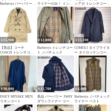
Burberrys バーバリー ト
ライナーのみ！ イング
シアガ トレンチコート
レンチコート 玉虫色 カ
ランド製
コレクションモデル
ーキ
15,900
12,000
15,100
¥
¥
¥
【美品】コーチ
Burberrys トレンチコー
COMOLI タイプライタ
COACH トレンチコー
ト ノバチェック
ー タイロッケンコート
ト、 アウター メンズ
ネイビー
ベージュ
30,000
12,700
4,000
¥
¥
¥
ISSEY MIYAKE MEN
美品 バーバリー 3WAY
Burberrys ノバチェック
リネンコート
ダウンライナー コート
ライナー ベスト
ノバチェック M ネイビ
ー