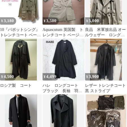
3,180
3,500
5,000
¥
¥
¥
10『パポットシング』
Aquascutum 英国製 ト
良品 米軍放出品 オー
トレンチコート ベージ
レンチコート ベージュ
ルウェザー ロングト
ュ【M】ハーフコート
メンズ 大きめサイズ
レンチコート 42L ミリ
羽織り
タリー
4,500
4,499
3,900
¥
¥
¥
ロシア製 コート
ハレ ロングコート
レザー トレンチコート
ブラック 長袖 羽織
黒 ストライプ
り スリット 春アウ
ター オーバーサイズ