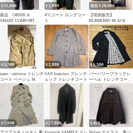
11,600
1,899
20,000
¥
¥
現在 ¥
新品 ORIHICA
4°Cコート ロングコー
【現状販売】
SMART COMFORT
ト
BURBERRY BLACK
COAT サイズM ブラッ
LABEL他 まとめ売り 5
ク
枚 コート
3,500
2,800
6,500
¥
¥
¥
nano・universe トレンチ
SAN francisco グレンチ
バーバリーブラックレ
コート ベージュ M
ェック トレンチコート
ーベル トレンチコート
ノバチェック M 黒
7,600
17,800
499
¥
¥
¥
アクアスキュータム 裏
kiryuyrik SAMPLE ドレ
Nylaus ナイラス 黒ジ