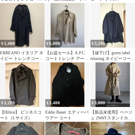
ブラックLL
ンチロンドン ダブル
トレンチコート
1,400
6,000
3,200
¥
¥
¥
ERREANO イタリア ネ
【お盆セール】A.P.C.
【値下げ】green label
イビー トレンチコート
コートトレンチ アーペ
relaxing ネイビーコー
ダブルブレスト 44
ーセー フランス製
ト リバーシブル
3,200
3,400
3,000
¥
¥
¥
【Hilton】 ビジネスコ
Eddie Bauer エディーバ
【新品未使用】ベージ
ート（Lサイズ）
ウアー コート
ュ 2WAYスタンドカラ
ー トレンチコート Mサ
イズ