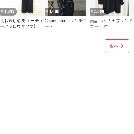
4,299
3,000
2,000
¥
¥
¥
【お直し必要 エーティ
Casper john トレンチコ
美品 カシミヤブレンド
ーアツロウタヤマ】メ
ート
コート 紺
ンズ 黒 コート ロング
日本製 薄手
次へ