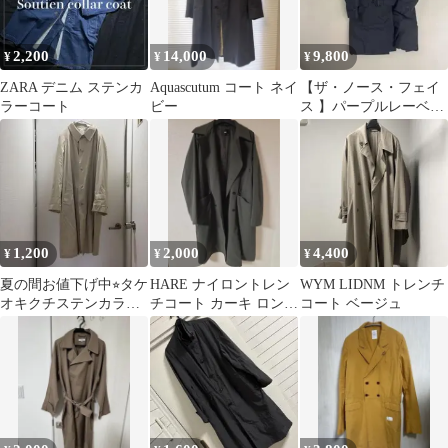
2,200
14,000
9,800
¥
¥
¥
ZARA デニム ステンカ
Aquascutum コート ネイ
【ザ・ノース・フェイ
ラーコート
ビー
ス 】パープルレーベル
トレンチコート M
1,200
2,000
4,400
¥
¥
¥
夏の間お値下げ中⭐︎タケ
HARE ナイロントレン
WYM LIDNM トレンチ
オキクチステンカラー
チコート カーキ ロング
コート ベージュ
コートトレンチコート
コート
綿100% L相当