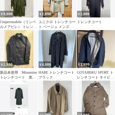
9,000
2,090
2,000
¥
¥
¥
l'impermeabile（リンペ
ユニクロ トレンチコー
トレンチコート
ルメアビレ） トレンチ
ト ベージュ メンズ M
コート
サイズ
1,990
4,000
1,999
¥
¥
¥
新品未使用 Mitsumine
HARE トレンチコート
GOTAIRIKU SPORT ト
トレンチコート 黒
ブラック
レンチコート ネイビー
L程 ダブルブレスト
M五大陸