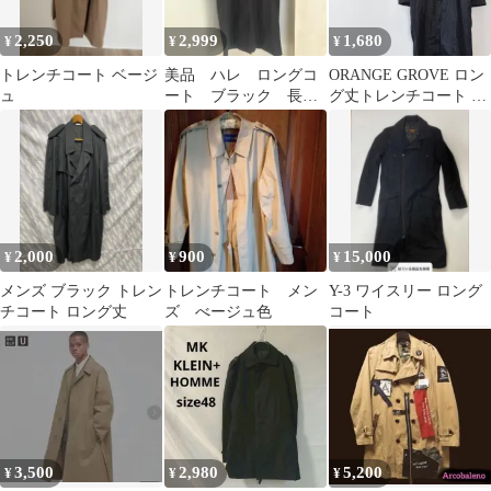
2,250
2,999
1,680
¥
¥
¥
トレンチコート ベージ
美品 ハレ ロングコ
ORANGE GROVE ロン
ュ
ート ブラック 長
グ丈トレンチコート ス
袖 羽織 春アウタ
タイルアップ 軽アウタ
ー オーバーサイズ
ー
2,000
900
15,000
¥
¥
¥
メンズ ブラック トレン
トレンチコート メン
Y-3 ワイスリー ロング
チコート ロング丈
ズ べージュ色
コート
3,500
2,980
5,200
¥
¥
¥