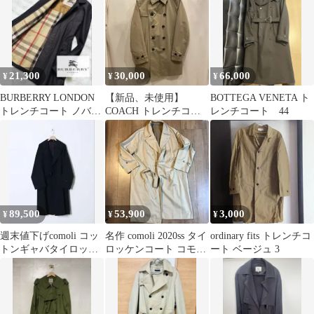
21,300
30,000
66,000
¥
¥
¥
BURBERRY LONDON
【新品、未使用】
BOTTEGA VENETA ト
トレンチコート ノバチ
COACH トレンチコー
レンチコート 44
ェック定価25万 サイ
ト
ズM
89,500
53,900
3,000
¥
¥
¥
週末値下げcomoli コッ
名作 comoli 2020ss タイ
ordinary fits トレンチコ
トンギャバタイロッケ
ロッケンコート コモリ
ート ベージュ 3
ンコート
apresse