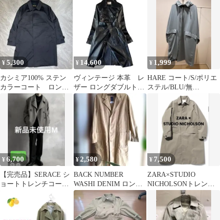
ジュ
5,300
14,600
1,999
¥
¥
¥
カシミア100% ステン
ヴィンテージ 本革 レ
HARE コート/S/ポリエ
カラーコート ロング
ザー ロングダブルトレ
ステル/BLU/無
丈 高級素材 トラッ
ンチコート ブラック
地/HA030197AD
ド モード
古着
6,700
2,580
7,500
¥
¥
¥
【完売品】SERACE シ
BACK NUMBER
ZARA×STUDIO
ョートトレンチコート
WASHI DENIM ロング
NICHOLSONトレンチ
アッシュグレー Mサイ
コート SMALL
コート ザラスタジオ
ズ
ニコルソン