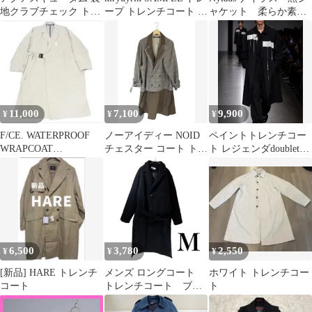
地クラブチェック トレ
ープ トレンチコート ロ
ャケット 柔らか素
ンチコート ロング丈 ベ
ングコート
材 春秋 カジュア
ルト付き
ル シンプル
11,000
7,100
9,900
¥
¥
¥
F/CE. WATERPROOF
ノーアイディー NOID
ペイントトレンチコー
WRAPCOAT
チェスター コート トレ
ト レジェンダdoubletラ
FPA08241u0002
ンチ ジャケット ロング
フシモンズKIDILL
ダブルブレスト レイヤ
ード チェック 無地 ブ
ラウン SIZEONE QQQ
6,500
3,780
2,550
¥
¥
¥
[新品] HARE トレンチ
メンズ ロングコート
ホワイト トレンチコー
コート
トレンチコート ブラ
ト
ック M 秋冬定番 シン