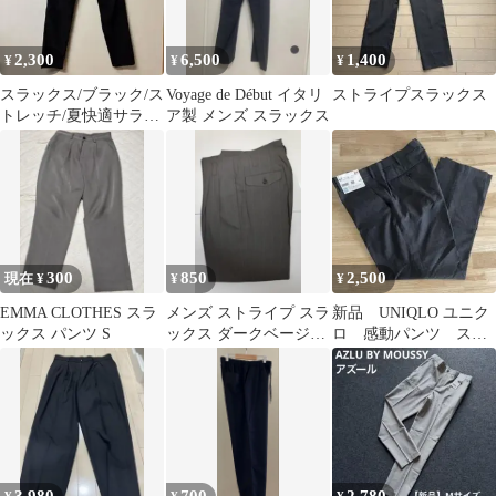
2,300
6,500
1,400
¥
¥
¥
スラックス/ブラック/ス
Voyage de Début イタリ
ストライプスラックス
トレッチ/夏快適サラサ
ア製 メンズ スラックス
ラ生地
300
850
2,500
現在 ¥
¥
¥
EMMA CLOTHES スラ
メンズ ストライプ スラ
新品 UNIQLO ユニク
ックス パンツ S
ックス ダークベージュ
ロ 感動パンツ スラ
M
ックス ダークグレ
ー 88㎝