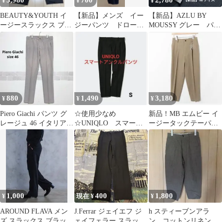
3,980
700
2,780
¥
¥
¥
BEAUTY&YOUTH イ
【新品】メンズ イー
【新品】AZLU BY
ージースラックス ブラ
ジーパンツ ドローコ
MOUSSY グレー パン
ック M ユナイテッドア
ード&ベルトループ有
ツ スラックス 夏
ローズ
り
880
1,490
3,180
¥
¥
¥
Piero Giachi パンツ グ
☆使用少なめ
新品！MB エムビー イ
レージュ 46 イタリア製
☆UNIQLO スマート
ージータックテーパー
古着綿混J930
アンクルパンツ ブラ
ドパンツ サイズS
ック Sサイズ
1,000
400
1,800
¥
現在 ¥
¥
AROUND FLAVA メン
J.Ferrar ジェイエフ ジ
h スティーブンアラ
ズ スラックス ブラック
ェイフェラー スラック
ン コットンリネン