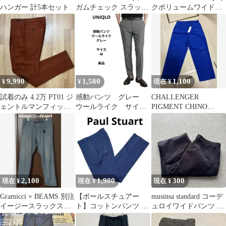
ハンガー 計5本セット
ガムチェック スラック
クボリュームワイドス
ス ストレッチ 美品
ラックスグレー
9,990
1,580
1,100
¥
¥
現在 ¥
試着のみ 4.2万 PT01 ジ
感動パンツ グレー
CHALLENGER
ェントルマンフィット
ウールライク サイズ
PIGMENT CHINO
44 テラコッタ S位
M メンズスラックス
TROUSER (BLUE)
2,100
1,900
300
現在 ¥
現在 ¥
現在 ¥
Gramicci × BEAMS 別注
【ポールスチュアー
musinsa standard コーデ
イージースラックス
ト】コットンパンツ ス
ュロイワイドパンツ 36
【M】グレー
ラックス 76 インディ
XL 茶
ゴ バーズアイ