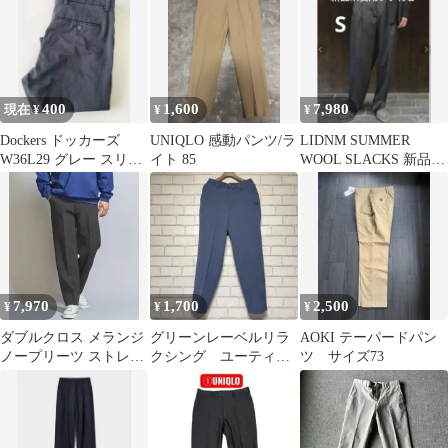
400
1,600
7,980
現在 ¥
¥
¥
Dockers ドッカーズ
UNIQLO 感動パンツ/ラ
LIDNM SUMMER
W36L29 グレー スリム
イト 85
WOOL SLACKS 新品未
チノパン
使用タグ付き
7,970
1,700
2,500
¥
¥
¥
ダブルクロス メランジ
グリーンレーベルリラ
AOKI テーパードパン
ノープリーツ ストレー
クシング ユーティリ
ツ サイズ73
トパンツ スラックス
ティパンツ ブルー S