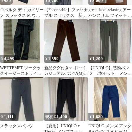
980
3,700
2,000
¥
¥
¥
ロベルタ ディ カメリー
【Faconnable】ファソナ
green label relaxing アー
ノ スラックス M ウー
ブル スラックス 新
バンスリム フィット チ
ル 毛 100 オールシーズ
品 ウールモヘア ネ
ノ パンツ
ン
イビー
4,499
1,599
1,200
¥
¥
¥
WETTEMPT ツータッ
新品タグ付き✨［kent］
【UNIQLO】感動パン
クイージーストライプ
カジュアルパンツ(M)/
ツ 2本セット メン
スラックス
綿使用✨
ズ スラックス 涼
感 冷感
1,111
1,400
1,680
¥
現在 ¥
¥
スラックスパンツ
【夏用】UNIQLO x
UNIQLO メンズ アンク
Theory メンズスラック
ルパンツ ネイビー Mサ