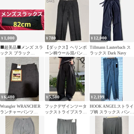
1,000
780
12,000
¥
¥
¥
⬛️超美品⬛️メンズ スラ
【ダックス】ヘリンボ
Tillmann Lauterbach ス
ックス ブラック
ーン柄ウール混パンツ
ラックス Dark Navy
82cm また下73cm
スラックス 毛混 日本製
大きいサイズ
6,480
5,500
2,199
¥
¥
¥
Wrangler WRANCHER
フックデザインツータ
HOOK ANGELストライ
ランチャーパンツ
ックストライプスラッ
プ柄 スラックス パンツ
36×32 新品
クス CH2249
M麻混