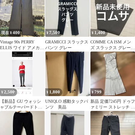
400
7,500
1,400
現在 ¥
¥
¥
Vintage 90s PERRY
GRAMICCI スラックス
COMME CA ISM メン
ELLIS ワイド アメカジ
パンツ グレー
ズ スラックス グレー S
スラックス
サイズ
2,500
1,800
799
¥
¥
¥
【新品】GU ウォッシ
UNIQLO 感動タックパ
新品 定価7245円 ドゥフ
ャブルテーパードトラ
ンツ 美品
ァミリー ストレッチ ス
ウザー
ラックス ベージュ