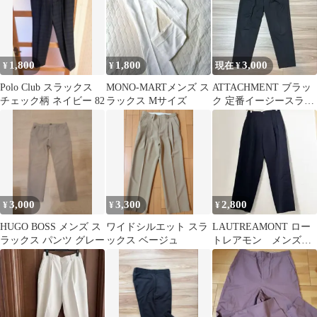
1,800
1,800
3,000
¥
¥
現在 ¥
Polo Club スラックス
MONO-MARTメンズ ス
ATTACHMENT ブラッ
チェック柄 ネイビー 82
ラックス Мサイズ
ク 定番イージースラッ
クス
3,000
3,300
2,800
¥
¥
¥
HUGO BOSS メンズ ス
ワイドシルエット スラ
LAUTREAMONT ロー
ラックス パンツ グレー
ックス ベージュ
トレアモン メンズ
パンツ ズボン 長ズ
ボン 黒 M