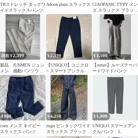
TRストレッチ タックワ
Adoon plain スラックス
CIAOPANIC TYPY メン
イドスラックスパンツ
ズ スラックス ブラック
Lサイズ
2,399
2,390
1,500
現在 ¥
¥
¥
新品 JUNMEN ジュン
【UNIQLO】ユニクロ
【remer】ルーズテーパ
メン 感動パンツウル
✨スマートアンクルパ
ードワイドパンツ
トラライト M
ンツ チェック ネイビー
スラックス②
888
4,250
1,800
¥
¥
¥
coen メンズ ネイビー
nugu ピンタックワイド
UNIQLO スマートアン
スラックス パンツ
スラックス ブラック S
クルパンツ L
サイズ