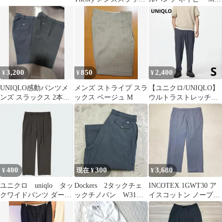
ス ブラック L
イズ
3,200
850
2,400
¥
¥
¥
UNIQLO感動パンツメ
メンズ ストライプ スラ
【ユニクロ/UNIQLO】
ンズ スラックス 2本セ
ックス ベージュ M
ウルトラストレッチパ
ット
ンツ ダークグレー S
サイズ
400
300
3,680
¥
現在 ¥
¥
ユニクロ uniqlo タッ
Dockers 2タックチェ
INCOTEX 1GWT30 ア
クワイドパンツ ダーク
ックチノパン W31
イスコットン ノープリ
ブラウン
L32 グレー 古着
ーツテーパードパンツ