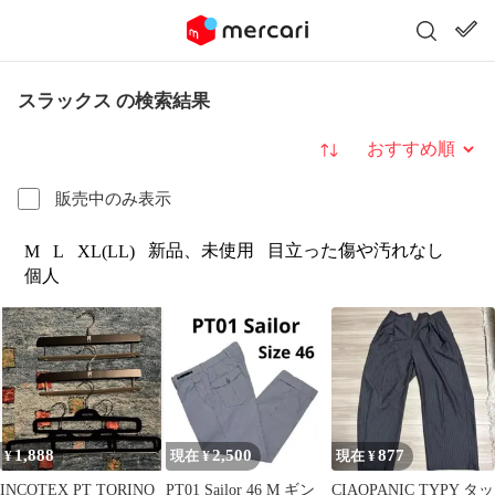
スラックス の検索結果
並び替え
販売中のみ表示
新品、未使用
目立った傷や汚れなし
M
L
XL(LL)
個人
1,888
2,500
877
¥
現在 ¥
現在 ¥
INCOTEX PT TORINO
PT01 Sailor 46 M ギン
CIAOPANIC TYPY タッ