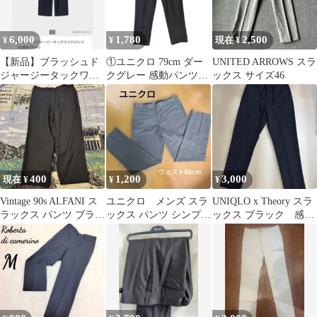
6,000
1,780
2,500
¥
¥
現在 ¥
【新品】ブラッシュド
①ユニクロ 79cm ダー
UNITED ARROWS スラ
ジャージータックワイ
クグレー 感動パンツ
ックス サイズ46
ドパンツ（丈長め77cm
UNIQLO
)Mサイズ
400
1,200
3,000
現在 ¥
¥
¥
Vintage 90s ALFANI ス
ユニクロ メンズ スラ
UNIQLO x Theory スラ
ラックス パンツ ブラッ
ックス パンツ シンプ
ックス ブラック 感動
ク ワイド
ル ウェスト88cm
イージーパンツ