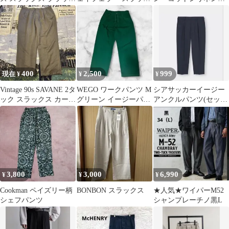
パンツ
ス ユーロ ワイド y2k
スーパーバギーテーパ
ードアンクルパンツ
400
2,500
999
現在 ¥
¥
¥
Vintage 90s SAVANE 2タ
WEGO ワークパンツ M
シアサッカーイージー
ック スラックス カーキ
グリーン イージーパン
アンクルパンツ(セット
ワイド
ツ
アップ可能)
3,800
3,000
6,990
¥
¥
¥
Cookman ペイズリー柄
BONBON スラックス
★人気★ワイパーM52
シェフパンツ
シャンプレーチノ黒L