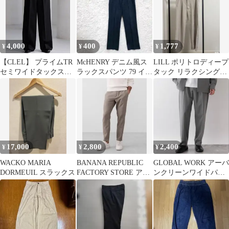
4,000
400
1,777
¥
¥
¥
【CLEL】 プライムTR
McHENRY デニム風ス
LILL ポリトロディープ
セミワイドタックスラ
ラックスパンツ 79 イン
タック リラクシングス
ックス S
ディゴ ダクロンQD 日
ラックスパンツ
本製
17,000
2,800
2,400
¥
¥
¥
WACKO MARIA
BANANA REPUBLIC
GLOBAL WORK アーバ
DORMEUIL スラックス
FACTORY STORE アス
ンクリーンワイドパン
レチック
ツ グレー Sサイズ