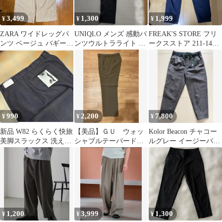
3,499
1,300
1,999
¥
¥
¥
ZARA ワイドレッグパ
UNIQLO メンズ 感動パ
FREAK'S STORE フリ
ンツ ベージュ バギース
ンツウルトラライト 丈
ークスストア 211-1405
ラックス 値下げ可‼️
まつり仕上げ68cm W79
イージー パンツ
990
2,200
7,800
¥
¥
¥
新品 W82 らくらく快旅
【美品】ＧＵ ウォッ
Kolor Beacon チャコー
美脚スラックス 洗える
シャブルテーパードト
ルグレー イージーパン
ノータック ゴルフ 黒
ラウザー L
ツ 1
綾織
1,200
3,999
1,300
¥
¥
¥