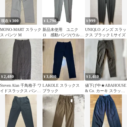
300
1,790
999
現在 ¥
¥
¥
MONO-MART スラック
新品未使用 ユニク
UNIQLO メンズ スラッ
ス パンツ M
ロ 感動パンツ(ウルト
クス ブラック Lサイズ
ラライト)グレンチェッ
ク 85
2,480
3,000
1,480
¥
¥
¥
Steven Alan 千鳥格子 ワ
LAKOLE スラックス
値下げ中★ABAHOUSE
イドスラックス パンツ
ブラック
& Co. カーキ スラック
M ウール100%
ス パンツ