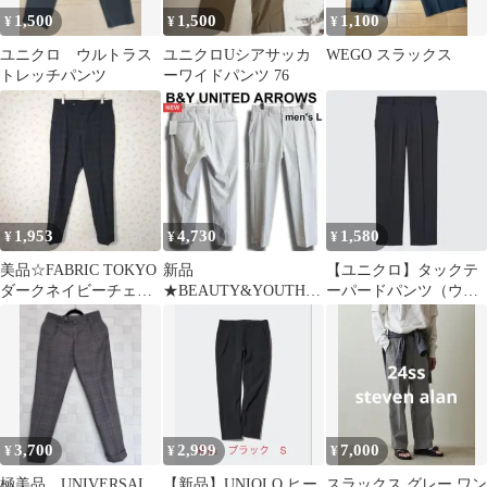
1,500
1,500
1,100
¥
¥
¥
ユニクロ ウルトラス
ユニクロUシアサッカ
WEGO スラックス
トレッチパンツ
ーワイドパンツ 76
1,953
4,730
1,580
¥
¥
¥
美品☆FABRIC TOKYO
新品
【ユニクロ】タックテ
ダークネイビーチェッ
★BEAUTY&YOUTH
ーパードパンツ（ウル
ク スラックス M位
W80cm シアサッカー
トラライト・ワイドフ
スリムパンツ ストレ
ィット）
ッチ
3,700
2,999
7,000
¥
¥
¥
極美品 UNIVERSAL
【新品】UNIQLO ヒー
スラックス グレー ワン