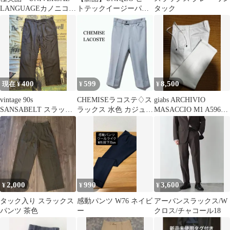
LANGUAGEカノニコ生
トテックイージーパン
タック
地 薄手ウールスラッ
ツ ２WAYストレッチ
クス
〈Ｓ・黒〉
400
599
8,500
現在 ¥
¥
¥
vintage 90s
CHEMISEラコステ♢ス
giabs ARCHIVIO
SANSABELT スラック
ラックス 水色 カジュア
MASACCIO M1 A5961
ス ワイドパンツ ブラッ
ル シンプル 無地 爽や
サイズ44
ク
か
2,000
990
3,600
¥
¥
¥
タック入り スラックス
感動パンツ W76 ネイビ
アーバンスラックス/W
パンツ 茶色
ー
クロス/チャコール18