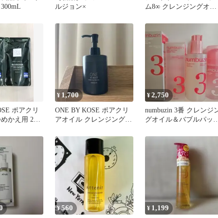
300mL
ルジョン×
ム8∞ クレンジングオイ
ル サンプル10包
1,700
2,750
¥
¥
KOSE ポアクリ
ONE BY KOSE ポアクリ
numbuzin 3番 クレンジ
めかえ用 2個
アオイル クレンジング
グオイル＆バブルパッ
180mL
セット
0
560
1,199
¥
¥