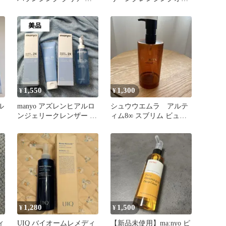
イントメイクアップリム
ル 200ml
ーバー
1,550
1,300
¥
¥
ル
manyo アズレンヒアルロ
シュウウエムラ アルテ
ンジェリークレンザー ク
ィム8∞ スブリム ビュー
レンジングオイル
ティクレンジング
1,280
1,500
¥
¥
ィ
UIQ バイオームレメディ
【新品未使用】ma:nyo ピ