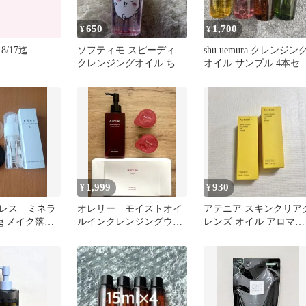
650
1,700
¥
¥
/17迄
ソフティモ スピーディ
shu uemura クレンジン
クレンジングオイル ちい
オイル サンプル 4本セ
かわ
ト
1,999
930
¥
¥
レス ミネラ
オレリー モイストオイ
アテニア スキンクリア
g メイク落と
ルインクレンジングウォ
レンズ オイル アロマタ
ーター 発酵酒粕クレイ
イプ 30ml 2本セット
パック