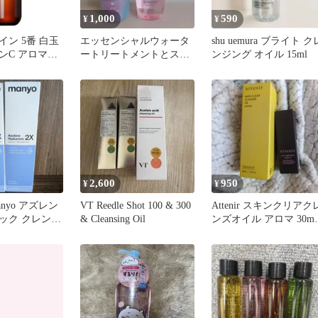
1,000
590
¥
¥
ン 5番 白玉
エッセンシャルウォータ
shu uemura ブライト ク
ンC アロママ
ートリートメントとスピ
ンジング オイル 15ml
クレンジング
ーディークレンジングオ
イル
2,600
950
¥
¥
nyo アズレン
VT Reedle Shot 100 & 300
Attenir スキンクリアク
ック クレンジ
& Cleansing Oil
ンズオイル アロマ 30ml
ンザー
アイセラム