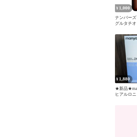
1,000
¥
ナンバーズイ
グルタチオ
ッサージ 
オイル
1,880
¥
★新品★ma
ヒアルロニ
ング クレ