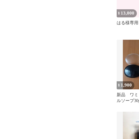
13,000
¥
はる様専用 8
1,900
¥
新品 ワミ
ルソープ30
し30ml