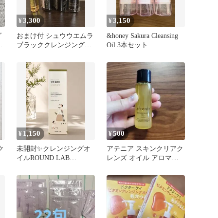
3,300
3,150
¥
¥
グ
おまけ付 シュウウエムラ
&honey Sakura Cleansing
ッ
ブラッククレンジングオ
Oil 3本セット
イル 50ml 3本セット
1,150
500
¥
¥
ク
未開封✨クレンジングオ
アテニア スキンクリアク
イルROUND LAB
レンズ オイル アロマタ
SOYBEAN CLEANSER
イプ クレンジング