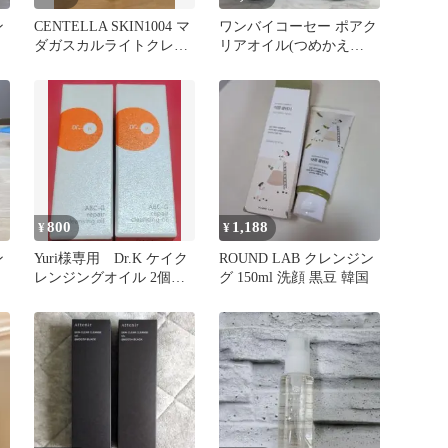
ン
CENTELLA SKIN1004 マ
ワンバイコーセー ポアク
ダガスカルライトクレン
リアオイル(つめかえ
ジングオイル
用)160ml 2本セット お
得！
800
1,188
¥
¥
ン
Yuri様専用 Dr.K ケイク
ROUND LAB クレンジン
レンジングオイル 2個セ
グ 150ml 洗顔 黒豆 韓国
ット（ミニサイズ）