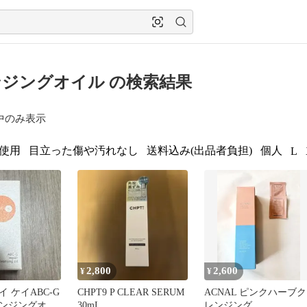
ジングオイル の検索結果
中のみ表示
使用
目立った傷や汚れなし
送料込み(出品者負担)
個人
L
2,800
2,600
¥
¥
 ケイABC-G
CHPT9 P CLEAR SERUM
ACNAL ピンクハーブク
ンジングオイ
30mL
レンジング