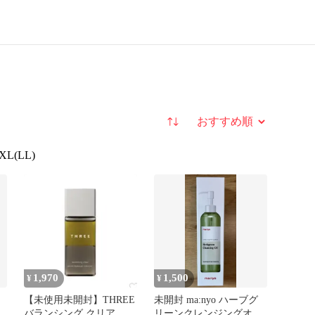
並び替え
XL(LL)
1,970
1,500
¥
¥
【未使用未開封】THREE
未開封 ma:nyo ハーブグ
バランシング クリア ポ
リーンクレンジングオイ