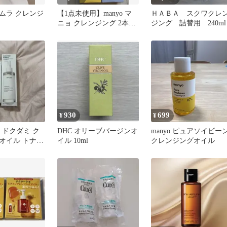
ムラ クレンジ
【1点未使用】manyo マ
ＨＡＢＡ スクワクレ
ト
ニョ クレンジング 2本セ
ジング 詰替用 240ml
ット
930
699
¥
¥
a ドクダミ ク
DHC オリーブバージンオ
manyo ピュアソイビー
オイル トナー
イル 10ml
クレンジングオイル