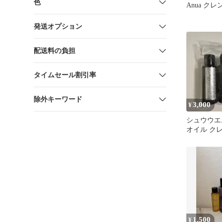
色
Anua ク
発送オプション
配送料の負担
タイムセール割引率
除外キーワード
3,000
¥
シュウウエ
オイル ク
50ml 3本
1,500
¥