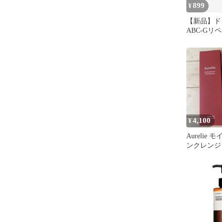
899
¥
【新品】ド
ABC-Gリ
グオイル 
ル
4,100
¥
Aurelie
ンクレンジ
ー 2本セッ