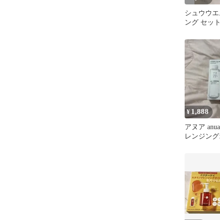
シュウウエ
ング セッ
1,888
¥
アヌア anu
レンジング
セット