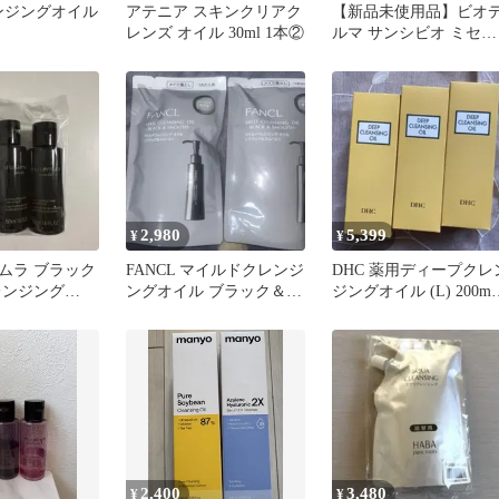
レンジングオイル
アテニア スキンクリアク
【新品未使用品】ビオ
レンズ オイル 30ml 1本②
ルマ サンシビオ ミセラ
ー クレンジングオイル
2,980
5,399
¥
¥
ムラ ブラック
FANCL マイルドクレンジ
DHC 薬用ディープクレ
レンジング
ングオイル ブラック＆ス
ジングオイル (L) 200ml 
セット
ムースつめかえ 用詰替
本セット
2袋
2,400
3,480
¥
¥