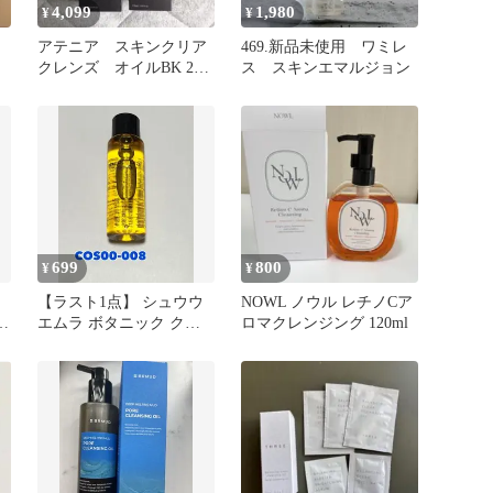
4,099
1,980
¥
¥
アテニア スキンクリア
469.新品未使用 ワミレ
クレンズ オイルBK 2本
ス スキンエマルジョン
セット
699
800
¥
¥
【ラスト1点】 シュウウ
NOWL ノウル レチノCア
デ
エムラ ボタニック クレ
ロマクレンジング 120ml
ンジングオイル 15ml