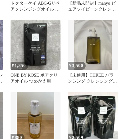
デ
ドクターケイ ABC-Gリペ
【新品未開封】manyo ピ
アクレンジングオイル ミ
ュアソイビーンクレンジ
ニボトル13mL
ングオイル 200ml
1,350
3,500
¥
¥
ン
ONE BY KOSE ポアクリ
【未使用】THREE バラ
3
アオイル つめかえ用
ンシング クレンジングオ
イル 185ml
880
2,509
¥
¥