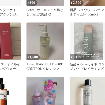
300
2,500
¥
¥
クターケイ
Curel オイルメイク落と
新品 シュウウエムラ ア
ペアクレンジン
し8.5ml試供品×2
ルティム8∞ 50ml×2
2個 サンプ
1,500
1,199
¥
¥
 モイストオイルイ
Anua HEARTLEAF PORE
新品★Kaineカイネ コン
ングウォータ
CONTROL クレンジング
ブ ハイドレイティング
ト
オイル
イリークレンザー155g