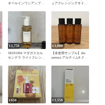
オールインワンアンプル
ュアクレンジングオイル
クレンザー
ディープグリーン
1,750
1,800
¥
¥
ン
SKIN1004 マダガスカル
【未使用サンプル】shu
ク
センテラ ライトクレンジ
uemura アルティム8 クレ
ングオイル 200ml
ンジングオイル 3本
650
1,550
¥
¥