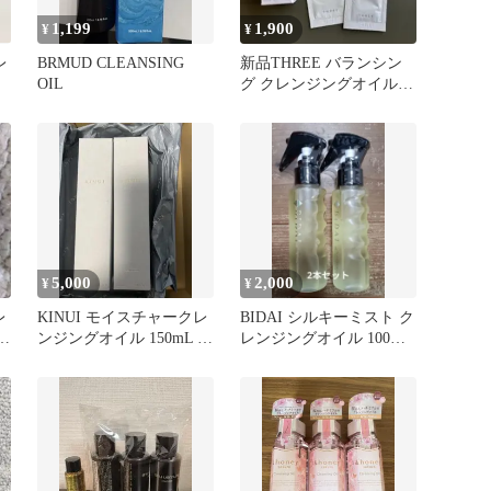
1,199
1,900
¥
¥
レ
BRMUD CLEANSING
新品THREE バランシン
OIL
グ クレンジングオイル
サンプルセット
5,000
2,000
¥
¥
レ
KINUI モイスチャークレ
BIDAI シルキーミスト ク
ンジングオイル 150mL 2
レンジングオイル 100ml
本セット
2本セット