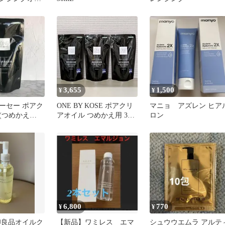
ル
3,655
1,500
¥
¥
ーセー ポアク
ONE BY KOSE ポアクリ
マニョ アズレン ヒア
(つめかえ
アオイル つめかえ用 3個
ロン
 <新品・未使用>
セット
6,800
770
¥
¥
印良品オイルク
【新品】ワミレス エマ
シュウウエムラ アルテ