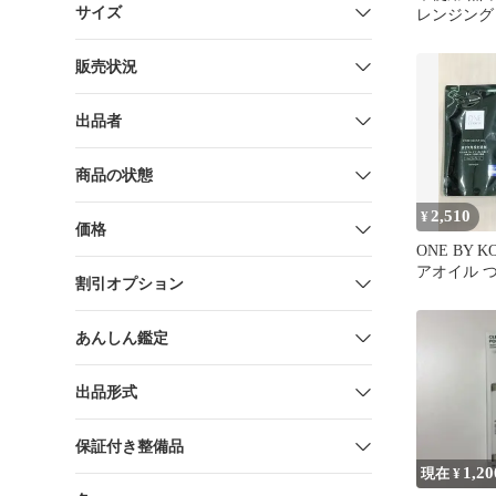
サイズ
レンジング 
販売状況
出品者
商品の状態
2,510
¥
価格
ONE BY 
アオイル つ
割引オプション
セット
あんしん鑑定
出品形式
保証付き整備品
1,20
現在 ¥