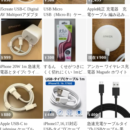
890
300
2,499
¥
¥
¥
J5create USB-C Digital
USB Micro
Apple純正 充電器 充
AV Multiportアダプタ
USB（Micro-B）ケーブ
電ケーブル 編み込み式
ル
タイプC to C
999
300
900
¥
¥
現在 ¥
iPhone 20W 1m 急速充
するん くせがつきに
アンカー ワイヤレス充
電器とタイプc ライト
くく切れにくい 1mピン
電器 Magsafe ホワイト
ニングケーブル セッ
ク USBTypeCtoTypec
ト
880
440
400
¥
¥
¥
Apple USB-C to
iPhone17,16,15対応
急速充電ケーブルタイ
Lightning ケーブル
USB-タイプCケーブル
プb USBケーブル 黒 2m