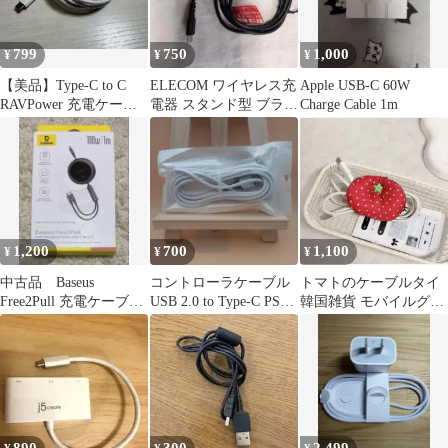
799
750
1,000
¥
¥
¥
【美品】Type-C to C
ELECOM ワイヤレス充
Apple USB-C 60W
RAVPower 充電ケーブ
電器 スタンド型 ブラッ
Charge Cable 1m
ル
ク
1,200
700
1,100
¥
¥
¥
中古品 Baseus
コントローラケーブル
トマトのケーブルタイ
Free2Pull 充電ケーブル
USB 2.0 to Type-C PS5
韓国雑貨 モバイルグッ
100W 1m
Xbox
ズ