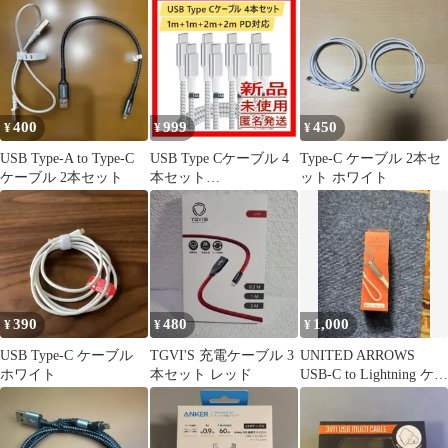
400
999
450
¥
¥
¥
USB Type-A to Type-C
USB Type Cケーブル 4
Type-C ケーブル 2本セ
ケーブル 2本セット
本セット
ット ホワイト
1m+1m+2m+2m PD対応
390
480
1,000
¥
¥
¥
USB Type-C ケーブル
TGVI'S 充電ケーブル 3
UNITED ARROWS
ホワイト
本セット レッド
USB-C to Lightning ケー
ブル