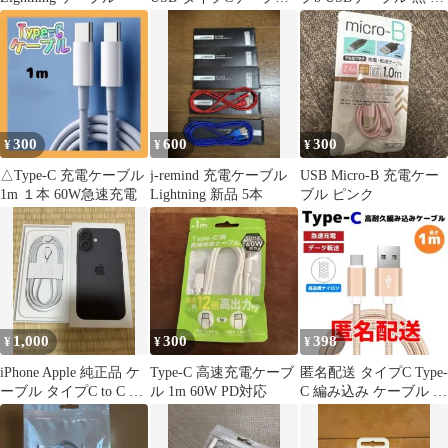
1m1本高速充電器
2本セット
300
600
300
¥
¥
¥
△Type-C 充電ケーブル
j-remind 充電ケーブル
USB Micro-B 充電ケー
1m １本 60W急速充電
Lightning 新品 5本
ブル ピンク
1,000
300
398
¥
¥
¥
iPhone Apple 純正品 ケ
Type-C 高速充電ケーブ
匿名配送 タイプC Type-
ーブル タイプC to C 編
ル 1m 60W PD対応
C 編み込み ケーブル ナ
み込み式
イロン ゴールド らa