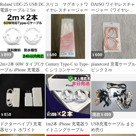
Roland UDC-25 USB DC
スリコ マグネットワ
DAISO ワイヤレスチャ
電源ケーブル 2.5m
イヤレスチャージャー
ージャー《ワイヤレス
充電器》
899
600
600
¥
¥
¥
2m×2本 60W タイプCケ
Century Type-C to Type-
planetcord 充電ケーブル
ーブル iPhone 充電器
C シリコンケーブル
ピンク２ｍ
高速充電 純正品同等
1.2m
850
500
400
¥
¥
現在 ¥
ドクターベイプ3 充電
1m2本 iPhone 充電器ラ
USB充電ケーブル まと
器セット ホワイト
イトニングケーブル 純
め売り
正品同等