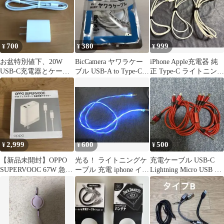
700
380
999
¥
¥
¥
お盆特別値下、20W
BicCamera ヤワラケー
iPhone Apple充電器 純
USB-C充電器とケーブ
ブル USB-A to Type-C
正 Type-C ライトニング
ルセット
0.5m
1m×3本
2,999
600
500
¥
¥
¥
【新品未開封】OPPO
光る！ ライトニングケ
充電ケーブル USB-C
SUPERVOOC 67W 急速
ーブル 充電 iphone イル
Lightning Micro USB 2
充電器
ミネーションケーブル
個セット