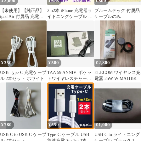
2,000
678
800
¥
¥
¥
【未使用】【純正品】
2m2本 iPhone 充電器ラ
プルームテック 付属品
ipad Air 付属品 充電器
イトニングケーブル 純
ケーブルのみ
ケーブル Apple 純正
正品同等 0
350
500
2,800
¥
¥
¥
USB Type-C 充電ケーブ
TAA 59 ANNIV. ポケッ
ELECOM ワイヤレス充
ル 2本セット ホワイト
トワイヤレスチャージ
電器 25W W-MA11BK
ャー
780
550
1,000
¥
¥
¥
USB-C to USB-C ケーブ
Type-C ケーブル USB
USB-C to ライトニング
ル 2本セット
急速充電 2m 1m 2本 ス
ケーブル ブラック 1.8