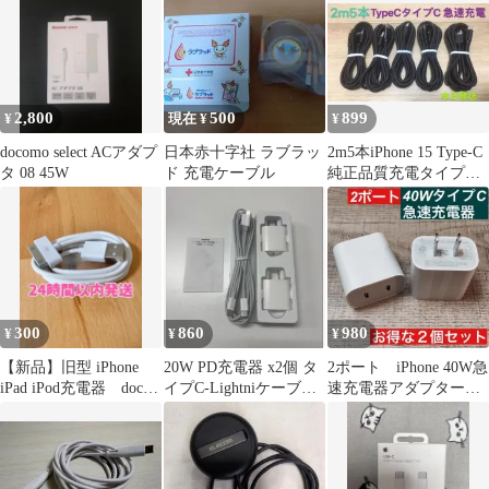
2,800
500
899
¥
現在 ¥
¥
docomo select ACアダプ
日本赤十字社 ラブラッ
2m5本iPhone 15 Type-C
タ 08 45W
ド 充電ケーブル
純正品質充電タイプC
ケーブル急速充電
300
860
980
¥
¥
¥
【新品】旧型 iPhone
20W PD充電器 x2個 タ
2ポート iPhone 40W急
iPad iPod充電器 dock
イプC-Lightniケーブル
速充電器アダプター
ケーブル 1m
2mx2本
タイプC