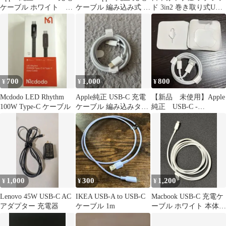
ケーブル ホワイト 箱
ケーブル 編み込み式 タ
ド 3in2 巻き取り式USB
無し
イプC to C
充電ケーブル
700
1,000
800
¥
¥
¥
Mcdodo LED Rhythm
Apple純正 USB-C 充電
【新品 未使用】Apple
100W Type-C ケーブル
ケーブル 編み込みタイ
純正 USB-C -
プ
Lightning ケーブル
1,000
300
1,200
¥
¥
¥
Lenovo 45W USB-C AC
IKEA USB-A to USB-C
Macbook USB-C 充電ケ
アダプター 充電器
ケーブル 1m
ーブル ホワイト 本体
ジャンク