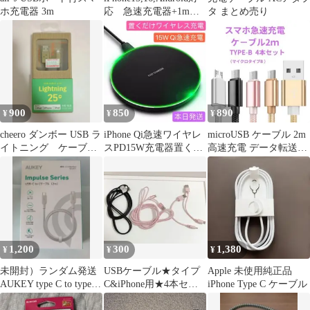
ホ充電器 3m
応 急速充電器+1mタ
タ まとめ売り
イプC-Cケーブル
900
850
890
¥
¥
¥
cheero ダンボー USB ラ
iPhone Qi急速ワイヤレ
microUSB ケーブル 2m
イトニング ケーブ
スPD15W充電器置くだ
高速充電 データ転送対
ル 25cm
け対応薄型ホワイト本
応
日発送
1,200
300
1,380
¥
¥
¥
未開封）ランダム発送
USBケーブル★タイプ
Apple 未使用純正品
AUKEY type C to type C
C&iPhone用★4本セッ
iPhone Type C ケーブル
ケーブル 2m
ト★10cm×2本★2m×2