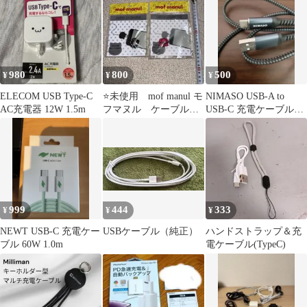
本
980
800
500
¥
¥
¥
ELECOM USB Type-C
⭐️未使用 mof manul モ
NIMASO USB-A to
AC充電器 12W 1.5m
フマヌル ケーブルプ
USB-C 充電ケーブル
ロテクター 2個セット
2m
999
444
333
¥
¥
¥
NEWT USB-C 充電ケー
USBケーブル（純正）
ハンドストラップ＆充
ブル 60W 1.0m
電ケーブル(TypeC)