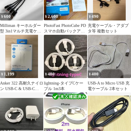
600
2,600
490
¥
¥
¥
Milliman キーホルダー
PhotoFast PhotoCube PD
充電ケーブル・アダプ
型 3in1マルチ充電ケー
スマホ自動バックアッ
タ等 複数セット
ブル
プ
1,199
480
400
¥
¥
¥
Anker 322 高耐久ナイロ
lightning-タイプCケー
USB-A to Micro USB 充
ン USB-C & USB-C
ブル 1m3本
電ケーブル 2本セット
0.9m