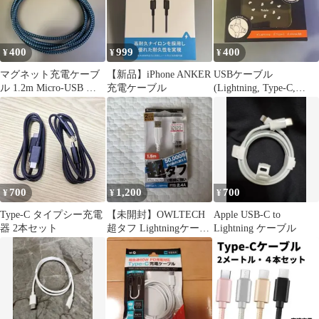
400
999
400
¥
¥
¥
マグネット充電ケーブ
【新品】iPhone ANKER
USBケーブル
ル 1.2m Micro-USB コ
充電ケーブル
(Lightning, Type-C,
ネクタ付き
microUSB)
700
1,200
700
¥
¥
¥
Type-C タイプシー充電
【未開封】OWLTECH
Apple USB-C to
器 2本セット
超タフ Lightningケーブ
Lightning ケーブル
ル 1.5m シルバー