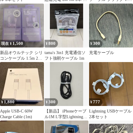
マホ タイプC★
ｍ 新品未使用
1,500
800
300
現在 ¥
¥
¥
新品オウルテック シリ
tama's 3in1 充電通信ソ
充電ケーブル
コンケーブル 1.5m 2本
フト強靭ケーブル 1m
セット
1,880
300
777
¥
¥
¥
Apple USB-C 60W
【新品】 iPhoneケーブ
Lightning USBケーブル
Charge Cable (1m)
ル1M L字型Lightningケ
2本セット
ーブル ブラック