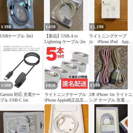
380
450
1,190
¥
¥
¥
USBケーブル 3in1
【新品】USB-A to
ライトニングケーブ
Lightning ケーブル 2m
ル iPhone iPad Apple
純正品
500
650
580
¥
¥
¥
Garmin 対応 充電ケー
ライトニングケーブル
2本 iPhone 1m ライトニ
ブル USB-C 1m
iPhone Apple純正品互換
ング ケーブル 充電 コ
USB充電器タイプA
ード金桃 新品未使用