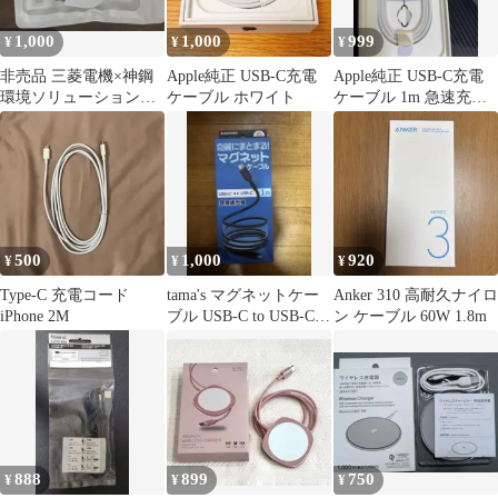
1,000
1,000
999
¥
¥
¥
非売品 三菱電機×神鋼
Apple純正 USB-C充電
Apple純正 USB-C充電
環境ソリューション提
ケーブル ホワイト
ケーブル 1m 急速充電
携記念 コードリール型
新品
充電ケーブル
500
1,000
920
¥
¥
¥
Type-C 充電コード
tama's マグネットケー
Anker 310 高耐久ナイロ
iPhone 2M
ブル USB-C to USB-C
ン ケーブル 60W 1.8m
1m
888
899
750
¥
¥
¥