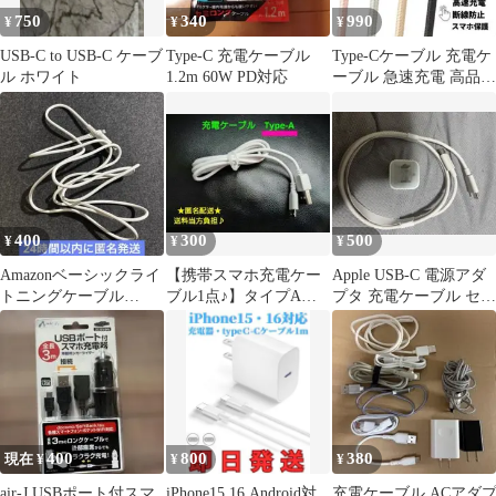
750
340
990
¥
¥
¥
USB-C to USB-C ケーブ
Type-C 充電ケーブル
Type-Cケーブル 充電ケ
ル ホワイト
1.2m 60W PD対応
ーブル 急速充電 高品質
タイプC 充電 2m
400
300
500
¥
¥
¥
Amazonベーシックライ
【携帯スマホ充電ケー
Apple USB-C 電源アダ
トニングケーブル
ブル1点♪】タイプA専
プタ 充電ケーブル セッ
【MFi認証】 ホワイト
用★1m★新品★未使用
ト
199cm
★匿名配送♪
400
800
380
現在 ¥
¥
¥
air-J USBポート付スマ
iPhone15,16,Android対
充電ケーブル ACアダ