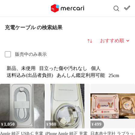
充電ケーブル の検索結果
並び替え
販売中のみ表示
新品、未使用
目立った傷や汚れなし
個人
送料込み(出品者負担)
あんしん鑑定利用可能
25cm
1,050
980
499
¥
¥
¥
Apple 純正 USB-C 充電
iPhone Apple 純正 充電
日本赤十字社 ラブラッ