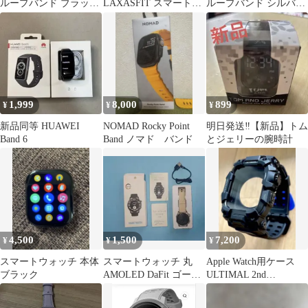
ループバンド ブラック
LAXASFIT スマートウ
ループバンド シルバー
38/40/41mm
ォッチ H12 2.01イン
38/40/41mm
チ大画面
1,999
8,000
899
¥
¥
¥
新品同等 HUAWEI
NOMAD Rocky Point
明日発送‼️【新品】トム
Band 6
Band ノマド バンド
とジェリーの腕時計
4,500
1,500
7,200
¥
¥
¥
スマートウォッチ 本体
スマートウォッチ 丸
Apple Watch用ケース
ブラック
AMOLED DaFit ゴール
ULTIMAL 2nd
ド 【匿名配送】
Generation