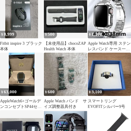
8,999
500
1,200
¥
¥
¥
Fitbit inspire 3 ブラック
【未使用品】chocoZAP
Apple Watch専用 ステン
本体
Health Watch 本体
レスバンド ケース一体
型 41/40/38mm
63,000
600
3,100
¥
¥
¥
AppleWatch6+ゴールデ
Apple Watch バンド サ
スマートリング
ンコンセプトSP44セッ
イズ調整器具付き
EVOFITシルバー9号
トプロフ必読