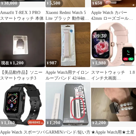
38,000
5,500
650
¥
¥
¥
Amazfit T-REX 3 PRO
Xiaomi Redmi Watch 5
Apple Watch カバー
スマートウォッチ 本体
Lite ブラック 動作確認
42mm ローズゴールド
済
Series10
1,200
987
1,980
現在 ¥
¥
¥
【美品動作品】ソニー
Apple Watch用ナイロン
スマートウォッチ 1.8
スマートウォッチ3
ループバンド 42/44mm
インチ大画面
ピンク
Bluetooth5.3通話
1,180
1,200
2,200
¥
¥
¥
Apple Watch スポーツバ
GARMIN/バンド/短い方
★Apple Watch用★土星