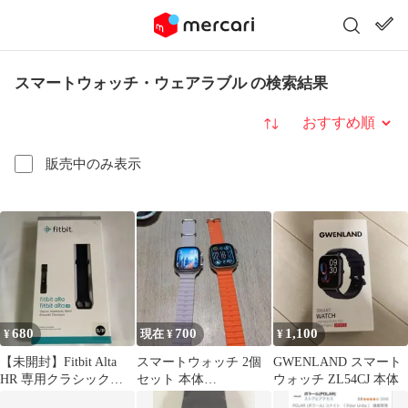
スマートウォッチ・ウェアラブル の検索結果
並び替え
販売中のみ表示
680
700
1,100
¥
現在 ¥
¥
【未開封】Fitbit Alta
スマートウォッチ 2個
GWENLAND スマート
HR 専用クラシックバ
セット 本体
ウォッチ ZL54CJ 本体
ンド S/P ブラック
ULTRAWatch２