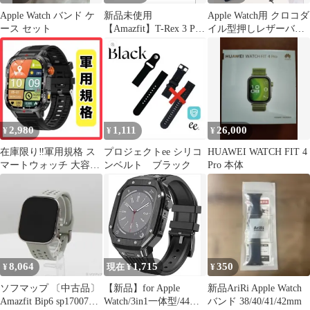
Apple Watch バンド ケ
新品未使用
Apple Watch用 クロコダ
ース セット
【Amazfit】T-Rex 3 Pro
イル型押しレザーバン
48mm ブラックゴール
ド ブラック
ド
2,980
1,111
26,000
¥
¥
¥
在庫限り‼️軍用規格 ス
プロジェクトee シリコ
HUAWEI WATCH FIT 4
マートウォッチ 大容量
ンベルト ブラック
Pro 本体
バッテリー2.01インチ
大画面
8,064
1,715
350
¥
現在 ¥
¥
ソフマップ 〔中古品〕
【新品】for Apple
新品AriRi Apple Watch
Amazfit Bip6 sp170074-
Watch/3in1一体型/44mm
バンド 38/40/41/42mm