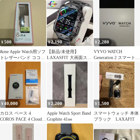
C230 ストーン【377】
45mm対応
500
2,190
2,280
¥
¥
¥
&me Apple Watch用ソフ
【新品/未使用】
VYVO WATCH
トレザーバンド ココア
LAXASFIT 大画面スマ
Generation 2 スマートウ
ブラウン
ートウォッチ H11
ォッチ 本体
40,000
2,200
1,500
¥
¥
¥
カロス ペース 4
Apple Watch Sport Band
スマートウォッチ 本体
COROS PACE 4 Cloud
Graphite 41㎜
ブラック LAXAFIT
White