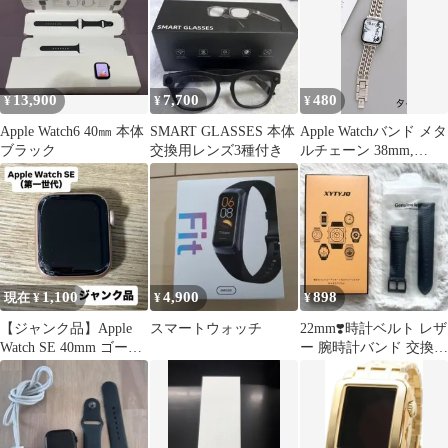
13,900
7,700
480
¥
¥
¥
Apple Watch6 40㎜ 本体
SMART GLASSES 本体
Apple Watchバンド メタ
ブラック
交換用レンズ3種付き
ルチェーン 38mm,
41mm, 40mm
1,100
4,900
898
現在 ¥
¥
¥
【ジャンク品】Apple
スマートウォッチ
22mm❣️時計ベルト レザ
Watch SE 40mm ゴール
ー 腕時計バンド 交換ベ
ドアルミニウム 本体
ルト ダークグリーン