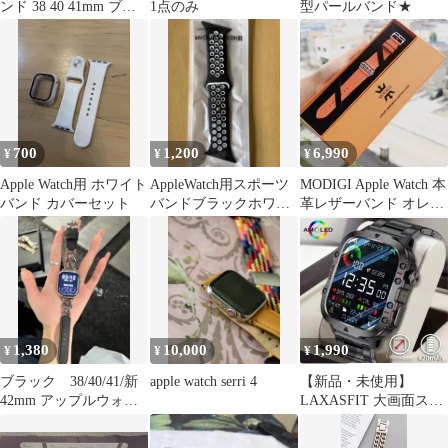
ンド 38 40 41mm ブラ
1点のみ
型パールバンド★
ック 互換
700
1,200
6,990
¥
¥
¥
Apple Watch用 ホワイト
AppleWatch用スポーツ
MODIGI Apple Watch 本
バンド カバーセット
バンドブラックホワイ
革レザーバンド オレン
ト 38/40/41/42mm
ジ
1,380
10,000
1,990
¥
¥
¥
ブラック 38/40/41/新
apple watch serri 4
【新品・未使用】
42mm アップルウォッ
LAXASFIT 大画面スマ
チバンド レザーチェ
ートウォッチ H11
ーン