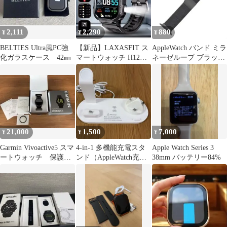
2,111
2,290
880
¥
¥
¥
BELTIES Ultra風PC強
【新品】LAXASFIT ス
AppleWatch バンド ミラ
化ガラスケース 42㎜
マートウォッチ H12
ネーゼループ ブラック
2.01inch大画面
38/40/41/42
21,000
1,500
7,000
¥
¥
¥
Garmin Vivoactive5 スマ
4-in-1 多機能充電スタ
Apple Watch Series 3
ートウォッチ 保護シ
ンド（AppleWatch充電
38mm バッテリー84%
ールセット
ケーブル付き）