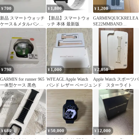
700
1,800
1,200
¥
¥
¥
新品 スマートウォッチ
【新品】スマートウォ
GARMINQUICKRELEA
ケース＆メタルバンド
ッチ 本体 最新版
SE22MMBAND
セット ブラック
Midnight Blue
798
1,000
2,050
¥
¥
¥
GARMIN for runner 965
WFEAGL Apple Watch
Apple Watch スポーツバ
一体型ケース 黒色
バンド レザー ベージュ
ンド スターライト
680
50,000
12,000
¥
¥
¥