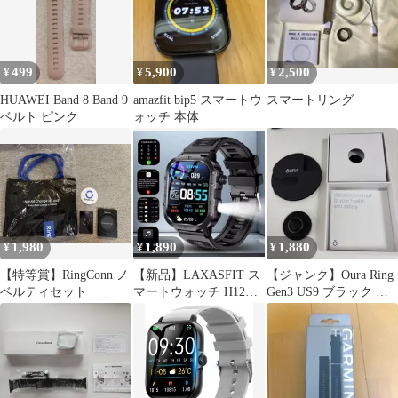
499
5,900
2,500
¥
¥
¥
HUAWEI Band 8 Band 9
amazfit bip5 スマートウ
スマートリング
ベルト ピンク
ォッチ 本体
1,980
1,890
1,880
¥
¥
¥
【特等賞】RingConn ノ
【新品】LAXASFIT ス
【ジャンク】Oura Ring
ベルティセット
マートウォッチ H12
Gen3 US9 ブラック 充
2.01inch大画面
電器付