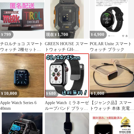
799
1,700
4,900
¥
現在 ¥
¥
チロルチョコ スマート
GREEN HOUSE スマー
POLAR Unite スマート
ウォッチ 2種セット
トウォッチ GH-
ウォッチ ブラック
匿名配送 新品 最安
SMWGA 本体
10,000
680
1,000
¥
¥
¥
Apple Watch Series 6
Apple Watch ミラネーゼ
【ジャンク品】スマー
40mm
ループバンド ブラック
トウォッチ 本体 充電ケ
42/44/45mm
ーブル付き