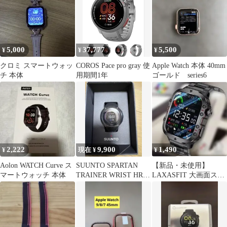
5,000
37,777
5,500
¥
¥
¥
クロミ スマートウォッ
COROS Pace pro gray 使
Apple Watch 本体 40mm
チ 本体
用期間1年
ゴールド series6
2,222
9,900
1,490
¥
現在 ¥
¥
Aolon WATCH Curve ス
SUUNTO SPARTAN
【新品・未使用】
マートウォッチ 本体
TRAINER WRIST HRス
LAXASFIT 大画面スマ
マートウォッチ
ートウォッチ