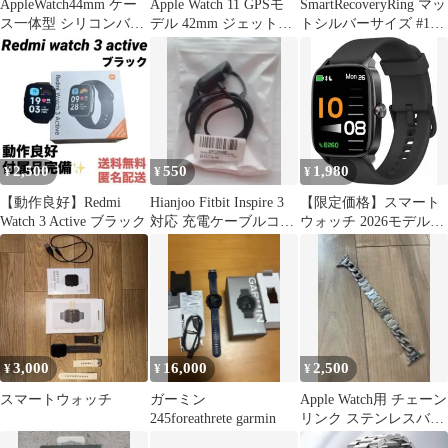
AppleWatch44mm ケー
Apple Watch 11 GPSモ
SmartRecoveryRing マッ
ス一体型 シリコンバン
デル 42mm ジェットブ
トシルバーサイズ #10
ド
ラック
新品未開封
2,500
550
1,980
¥
¥
¥
【動作良好】Redmi
Hianjoo Fitbit Inspire 3
【限定価格】スマート
Watch 3 Active ブラック
対応 充電ケーブルコー
ウォッチ 2026モデル
ド
1.83インチ大画面
3,000
16,000
2,500
¥
¥
¥
スマートウォッチ
ガーミン
Apple Watch用 チェーン
245foreathrete garmin
リンク ステンレスバン
ド シルバー