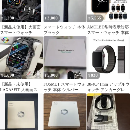
1,290
3,000
5,555
¥
¥
¥
【新品未使用】大画面
スマートウォッチ 本体
AMOLED常時表示対応
スマートウォッチ
ブラック
スマートウォッチ 本体
LAXASFIT Q11 BK
1,690
5,000
838
¥
¥
¥
【新品・未使用】
FOSMET スマートウォ
38/40/41mm アップルウ
LAXASFIT 大画面スマ
ッチ 本体 シルバー
ォッチ アンカーグレー
ートウォッチ
ス スポーツループ