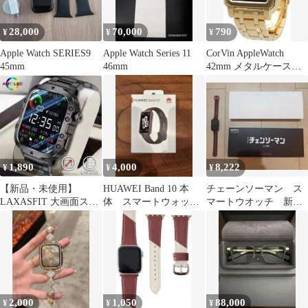
28,000
70,000
790
¥
¥
¥
Apple Watch SERIES9
Apple Watch Series 11
CorVin AppleWatch
45mm
46mm
42mm メタルケース＆
バンド ゴールド
1,890
4,000
8,222
¥
¥
¥
【新品・未使用】
HUAWEI Band 10 本
チェーンソーマン ス
LAXASFIT 大画面スマ
体 スマートウォッ
マートウオッチ 新品
ートウォッチ H11
チ ブラック
同様 マキマ
2,000
1,050
88,000
¥
¥
¥