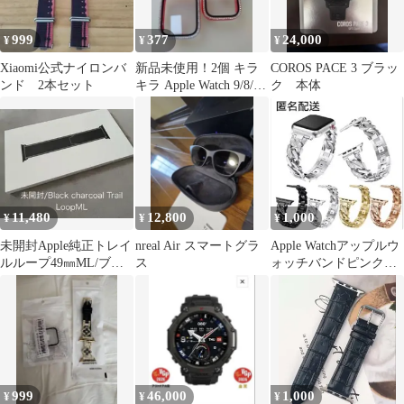
999
377
24,000
¥
¥
¥
Xiaomi公式ナイロンバ
新品未使用！2個 キラ
COROS PACE 3 ブラッ
ンド 2本セット
キラ Apple Watch 9/8/7
ク 本体
45mm ケース
11,480
12,800
1,000
¥
¥
¥
未開封Apple純正トレイ
nreal Air スマートグラ
Apple Watchアップルウ
ルループ49㎜ML/ブラ
ス
ォッチバンドピンクゴ
ックチャコール②
ールド色 42mm/44mm
999
46,000
1,000
¥
¥
¥