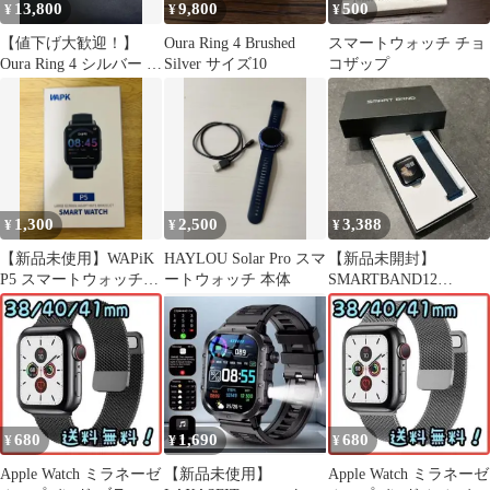
13,800
9,800
500
¥
¥
¥
【値下げ大歓迎！】
Oura Ring 4 Brushed
スマートウォッチ チョ
Oura Ring 4 シルバー サ
Silver サイズ10
コザップ
イズ6
1,300
2,500
3,388
¥
¥
¥
【新品未使用】WAPiK
HAYLOU Solar Pro スマ
【新品未開封】
P5 スマートウォッチ
ートウォッチ 本体
SMARTBAND12
本体
REFINE スマートウォ
ッチ
680
1,690
680
¥
¥
¥
Apple Watch ミラネーゼ
【新品未使用】
Apple Watch ミラネーゼ